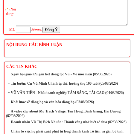
(*)
Nội
dung:
Mã:
dfnvx4
NỘI DUNG CÁC BÌNH LUẬN
CÁC TIN KHÁC
+
Ngày hội giao lưu gắn kết đồng tộc Vũ - Võ mọi miền
(05/08/2026)
+
Tin buồn: Cụ Vũ Minh Chính tạ thế, hưởng thọ 100 tuổi
(05/08/2026)
+
VŨ VĂN TIỀN - Nhà doanh nghiệp TÂM SÁNG, TÀI CAO
(04/08/2026)
+
Khái lược về dòng họ và văn hóa dòng họ
(03/08/2026)
+
A video clip about Mo Trach Village, Tan Hong, Binh Giang, Hai Duong
(02/08/2026)
+
Doanh nhân Vũ Thị Bích Nhuần: Thành công nhờ biết sẻ chia
(02/08/2026)
+
Chăm lo việc họ phải xuất phát từ lòng thành kính Tổ tiên và gắn bó tình