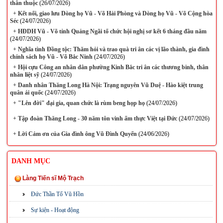
thân thuộc
(26/07/2026)
+
Kết nối, giao lưu Dòng họ Vũ - Võ Hải Phòng và Dòng họ Vũ - Võ Cộng hòa
Séc
(24/07/2026)
+
HĐDH Vũ - Võ tỉnh Quảng Ngãi tổ chức hội nghị sơ kết 6 tháng đầu năm
(24/07/2026)
+
Nghĩa tình Đồng tộc: Thăm hỏi và trao quà tri ân các vị lão thành, gia đình
chính sách họ Vũ - Võ Bắc Ninh
(24/07/2026)
+
Hội cựu Công an nhân dân phường Kinh Bắc tri ân các thương binh, thân
nhân liệt sỹ
(24/07/2026)
+
Danh nhân Thăng Long Hà Nội: Trạng nguyên Vũ Duệ - Hào kiệt trung
quân ái quốc
(24/07/2026)
+
"Lên đời" đại gia, quan chức là rùm beng họp họ
(24/07/2026)
+
Tập đoàn Thăng Long - 30 năm tôn vinh ẩm thực Việt tại Đức
(24/07/2026)
+
Lời Cảm ơn của Gia đình ông Vũ Đình Quyến
(24/06/2026)
DANH MỤC
Làng Tiến sĩ Mộ Trạch
Đức Thần Tổ Vũ Hồn
Sự kiện - Hoạt động