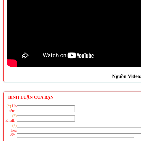
Nguồn Video
BÌNH LUẬN CỦA BẠN
(*)
Họ
tên:
(*)
Email:
(*)
Tiêu
đề: