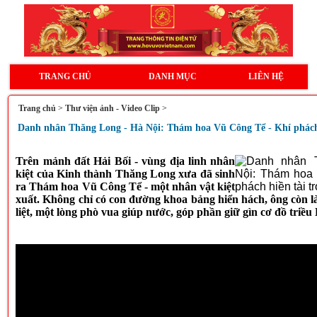
TRANG CHỦ
DANH MỤC
LIÊN HỆ
Trang chủ
>
Thư viện ảnh - Video Clip
>
Danh nhân Thăng Long - Hà Nội: Thám hoa Vũ Công Tể - Khí phách h
Trên mảnh đất Hải Bối - vùng địa linh nhân
kiệt của Kinh thành Thăng Long xưa đã sinh
ra Thám hoa Vũ Công Tể - một nhân vật kiệt
xuất. Không chỉ có con đường khoa bảng hiển hách, ông còn là
liệt, một lòng phò vua giúp nước, góp phần giữ gìn cơ đồ triều 