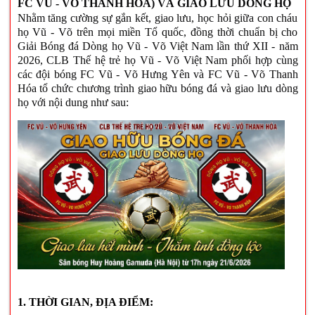
FC VŨ - VÕ THANH HOÁ) VÀ GIAO LƯU DÒNG HỌ
Nhằm tăng cường sự gắn kết, giao lưu, học hỏi giữa con cháu
họ Vũ - Võ trên mọi miền Tổ quốc, đồng thời chuẩn bị cho
Giải Bóng đá Dòng họ Vũ - Võ Việt Nam lần thứ XII - năm
2026, CLB Thế hệ trẻ họ Vũ - Võ Việt Nam phối hợp cùng
các đội bóng FC Vũ - Võ Hưng Yên và FC Vũ - Võ Thanh
Hóa tổ chức chương trình giao hữu bóng đá và giao lưu dòng
họ với nội dung như sau:
1. THỜI GIAN, ĐỊA ĐIỂM: