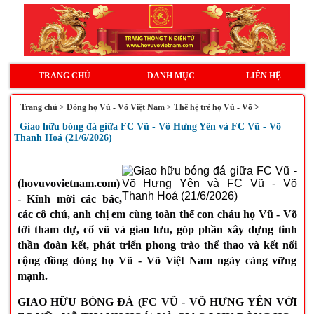
TRANG CHỦ
DANH MỤC
LIÊN HỆ
Trang chủ
>
Dòng họ Vũ - Võ Việt Nam
>
Thế hệ trẻ họ Vũ - Võ >
Giao hữu bóng đá giữa FC Vũ - Võ Hưng Yên và FC Vũ - Võ
Thanh Hoá (21/6/2026)
(hovuvovietnam.com)
- Kính mời các bác,
các cô chú, anh chị em cùng toàn thể con cháu họ Vũ - Võ
tới tham dự, cổ vũ và giao lưu, góp phần xây dựng tinh
thần đoàn kết, phát triển phong trào thể thao và kết nối
cộng đồng dòng họ Vũ - Võ Việt Nam ngày càng vững
mạnh.
GIAO HỮU BÓNG ĐÁ (FC VŨ - VÕ HƯNG YÊN VỚI