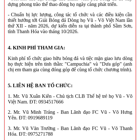
dựng phong trào thể thao dòng họ ngày càng phát triển.
- Chuẩn bị lực lượng, công tác tổ chức và các điều kiện cần
thiết hướng tới Giải Bóng đá Dòng họ Vũ - Võ Việt Nam lần
thứ XII - năm 2026, dự kiến diễn ra tại thành phố Sầm Sơn,
tỉnh Thanh Hóa vào tháng 10/2026.
4. KINH PHÍ THAM GIA:
Kinh phí tổ chức giao hữu bóng đá và tiệc mặn giao lưu dòng
họ thực hiện trên tinh thần: "Campuchia" và "Dưa góp" (anh
chị em tham gia cùng đóng góp để cùng tổ chức chương trình).
5. LIÊN HỆ BAN TỔ CHỨC:
1. Mr. Vũ Xuân Kiên - Chủ tịch CLB Thế hệ trẻ họ Vũ - Võ
Việt Nam. ĐT: 0934517666
2. Mr. Vũ Minh Tráng - Ban Lãnh đạo FC Vũ - Võ Hưng
Yên. ĐT: 0919689119
3. Mr. Vũ Văn Trường - Ban Lãnh đạo FC Vũ - Võ Thanh
Hóa. ĐT: 0975271788