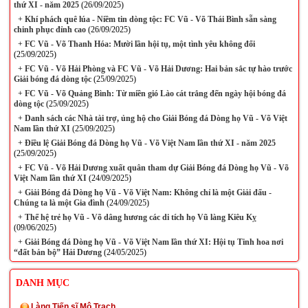
thứ XI - năm 2025
(26/09/2025)
+
Khí phách quê lúa - Niềm tin dòng tộc: FC Vũ - Võ Thái Bình sẵn sàng
chinh phục đỉnh cao
(26/09/2025)
+
FC Vũ - Võ Thanh Hóa: Mười lần hội tụ, một tình yêu không đổi
(25/09/2025)
+
FC Vũ - Võ Hải Phòng và FC Vũ - Võ Hải Dương: Hai bản sắc tự hào trước
Giải bóng đá dòng tộc
(25/09/2025)
+
FC Vũ - Võ Quảng Bình: Từ miền gió Lào cát trắng đến ngày hội bóng đá
dòng tộc
(25/09/2025)
+
Danh sách các Nhà tài trợ, ủng hộ cho Giải Bóng đá Dòng họ Vũ - Võ Việt
Nam lần thứ XI
(25/09/2025)
+
Điều lệ Giải Bóng đá Dòng họ Vũ - Võ Việt Nam lần thứ XI - năm 2025
(25/09/2025)
+
FC Vũ - Võ Hải Dương xuất quân tham dự Giải Bóng đá Dòng họ Vũ - Võ
Việt Nam lần thứ XI
(24/09/2025)
+
Giải Bóng đá Dòng họ Vũ - Võ Việt Nam: Không chỉ là một Giải đấu -
Chúng ta là một Gia đình
(24/09/2025)
+
Thế hệ trẻ họ Vũ - Võ dâng hương các di tích họ Vũ làng Kiêu Kỵ
(09/06/2025)
+
Giải Bóng đá Dòng họ Vũ - Võ Việt Nam lần thứ XI: Hội tụ Tinh hoa nơi
“đất bản bộ” Hải Dương
(24/05/2025)
DANH MỤC
Làng Tiến sĩ Mộ Trạch