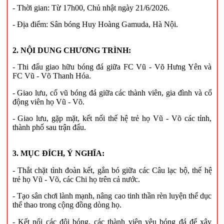
- Thời gian: Từ 17h00, Chủ nhật ngày 21/6/2026.
- Địa điểm: Sân bóng Huy Hoàng Gamuda, Hà Nội.
2. NỘI DUNG CHƯƠNG TRÌNH:
- Thi đấu giao hữu bóng đá giữa FC Vũ - Võ Hưng Yên và
FC Vũ - Võ Thanh Hóa.
- Giao lưu, cổ vũ bóng đá giữa các thành viên, gia đình và cổ
động viên họ Vũ - Võ.
- Giao lưu, gặp mặt, kết nối thế hệ trẻ họ Vũ - Võ các tỉnh,
thành phố sau trận đấu.
3. MỤC ĐÍCH, Ý NGHĨA:
- Thắt chặt tình đoàn kết, gắn bó giữa các Câu lạc bộ, thế hệ
trẻ họ Vũ - Võ, các Chi họ trên cả nước.
- Tạo sân chơi lành mạnh, nâng cao tinh thần rèn luyện thể dục
thể thao trong cộng đồng dòng họ.
- Kết nối các đội bóng, các thành viên yêu bóng đá để xây