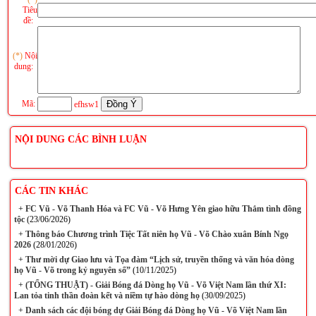
Tiêu
đề:
(*)
Nội
dung:
Mã:
efhsw1
NỘI DUNG CÁC BÌNH LUẬN
CÁC TIN KHÁC
+
FC Vũ - Võ Thanh Hóa và FC Vũ - Võ Hưng Yên giao hữu Thắm tình đồng
tộc
(23/06/2026)
+
Thông báo Chương trình Tiệc Tất niên họ Vũ - Võ Chào xuân Bính Ngọ
2026
(28/01/2026)
+
Thư mời dự Giao lưu và Tọa đàm “Lịch sử, truyền thống và văn hóa dòng
họ Vũ - Võ trong kỷ nguyên số”
(10/11/2025)
+
(TỔNG THUẬT) - Giải Bóng đá Dòng họ Vũ - Võ Việt Nam lần thứ XI:
Lan tỏa tinh thần đoàn kết và niềm tự hào dòng họ
(30/09/2025)
+
Danh sách các đội bóng dự Giải Bóng đá Dòng họ Vũ - Võ Việt Nam lần