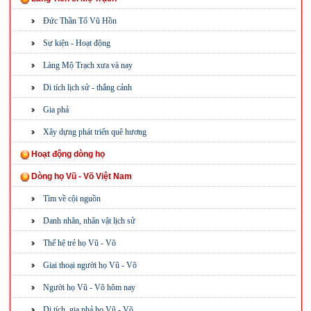
Đức Thần Tổ Vũ Hồn
Sự kiện - Hoạt động
Làng Mộ Trạch xưa và nay
Di tích lịch sử - thắng cảnh
Gia phả
Xây dựng phát triển quê hương
Hoạt động dòng họ
Dòng họ Vũ - Võ Việt Nam
Tìm về cội nguồn
Danh nhân, nhân vật lịch sử
Thế hệ trẻ họ Vũ - Võ
Giai thoại người họ Vũ - Võ
Người họ Vũ - Võ hôm nay
Di tích, gia phả họ Vũ - Võ