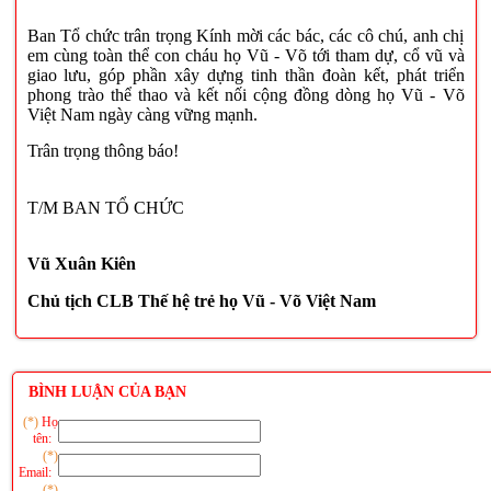
Ban Tổ chức trân trọng Kính mời các bác, các cô chú, anh chị
em cùng toàn thể con cháu họ Vũ - Võ tới tham dự, cổ vũ và
giao lưu, góp phần xây dựng tinh thần đoàn kết, phát triển
phong trào thể thao và kết nối cộng đồng dòng họ Vũ - Võ
Việt Nam ngày càng vững mạnh.
Trân trọng thông báo!
T/M BAN TỔ CHỨC
Vũ Xuân Kiên
Chủ tịch CLB Thế hệ trẻ họ Vũ - Võ Việt Nam
BÌNH LUẬN CỦA BẠN
(*)
Họ
tên:
(*)
Email:
(*)