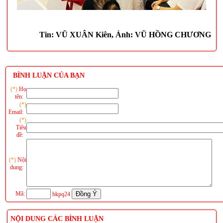
Tin: VŨ XUÂN Kiên, Ảnh: VŨ HỒNG CHƯƠNG
BÌNH LUẬN CỦA BẠN
(*)
Họ
tên:
(*)
Email:
(*)
Tiêu
đề:
(*)
Nội
dung:
Mã:
bkpq24
NỘI DUNG CÁC BÌNH LUẬN