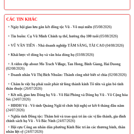
CÁC TIN KHÁC
+
Ngày hội giao lưu gắn kết đồng tộc Vũ - Võ mọi miền
(05/08/2026)
+
Tin buồn: Cụ Vũ Minh Chính tạ thế, hưởng thọ 100 tuổi
(05/08/2026)
+
VŨ VĂN TIỀN - Nhà doanh nghiệp TÂM SÁNG, TÀI CAO
(04/08/2026)
+
Khái lược về dòng họ và văn hóa dòng họ
(03/08/2026)
+
A video clip about Mo Trach Village, Tan Hong, Binh Giang, Hai Duong
(02/08/2026)
+
Doanh nhân Vũ Thị Bích Nhuần: Thành công nhờ biết sẻ chia
(02/08/2026)
+
Chăm lo việc họ phải xuất phát từ lòng thành kính Tổ tiên và gắn bó tình
thân thuộc
(26/07/2026)
+
Kết nối, giao lưu Dòng họ Vũ - Võ Hải Phòng và Dòng họ Vũ - Võ Cộng hòa
Séc
(24/07/2026)
+
HĐDH Vũ - Võ tỉnh Quảng Ngãi tổ chức hội nghị sơ kết 6 tháng đầu năm
(24/07/2026)
+
Nghĩa tình Đồng tộc: Thăm hỏi và trao quà tri ân các vị lão thành, gia đình
chính sách họ Vũ - Võ Bắc Ninh
(24/07/2026)
+
Hội cựu Công an nhân dân phường Kinh Bắc tri ân các thương binh, thân
nhân liệt sỹ
(24/07/2026)