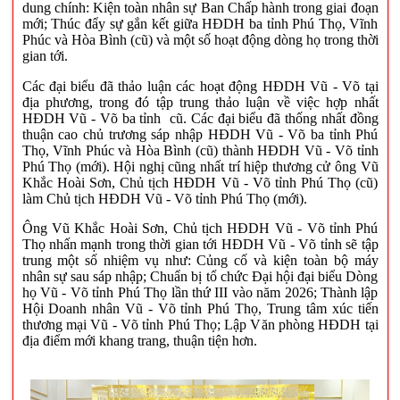
dung chính: Kiện toàn nhân sự Ban Chấp hành trong giai đoạn
mới; Thúc đẩy sự gắn kết giữa HĐDH ba tỉnh Phú Thọ, Vĩnh
Phúc và Hòa Bình (cũ) và một số hoạt động dòng họ trong thời
gian tới.
Các đại biểu đã thảo luận các hoạt động HĐDH Vũ - Võ tại
địa phương, trong đó tập trung thảo luận về việc hợp nhất
HĐDH Vũ - Võ ba tỉnh cũ. Các đại biểu đã thống nhất đồng
thuận cao chủ trương sáp nhập HĐDH Vũ - Võ ba tỉnh Phú
Thọ, Vĩnh Phúc và Hòa Bình (cũ) thành HĐDH Vũ - Võ tỉnh
Phú Thọ (mới). Hội nghị cũng nhất trí hiệp thương cử ông Vũ
Khắc Hoài Sơn, Chủ tịch HĐDH Vũ - Võ tỉnh Phú Thọ (cũ)
làm Chủ tịch HĐDH Vũ - Võ tỉnh Phú Thọ (mới).
Ông Vũ Khắc Hoài Sơn, Chủ tịch HĐDH Vũ - Võ tỉnh Phú
Thọ nhấn mạnh trong thời gian tới HĐDH Vũ - Võ tỉnh sẽ tập
trung một số nhiệm vụ như: Củng cố và kiện toàn bộ máy
nhân sự sau sáp nhập; Chuẩn bị tổ chức Đại hội đại biểu Dòng
họ Vũ - Võ tỉnh Phú Thọ lần thứ III vào năm 2026; Thành lập
Hội Doanh nhân Vũ - Võ tỉnh Phú Thọ, Trung tâm xúc tiến
thương mại Vũ - Võ tỉnh Phú Thọ; Lập Văn phòng HĐDH tại
địa điểm mới khang trang, thuận tiện hơn.