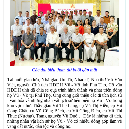
Các đại biểu tham dự buổi gặp mặt
Tại buổi giao lưu, Nhà giáo Ưu Tú, Nhạc sĩ, Nhà thơ Vũ Văn
Viết, nguyên Chủ tịch HĐDH Vũ - Võ tỉnh Phú Thọ, Cố vấn
HĐDH tỉnh đã chia sẻ quá trình hình thành và phát triển dòng
họ Vũ - Võ tại Phú Thọ. Ông cũng giới thiệu các di tích lịch sử
- văn hóa và những nhân vật lịch sử tiêu biểu họ Vũ - Võ trong
khu vực như: Thầy giáo Vũ Thê Lang, cụ Vũ Thị Hiền, cụ Vũ
Công Chất, cụ Vũ Công Bách, cụ Vũ Công Điền, cụ Vũ Thị
Thục (Nương), Trạng nguyên Vũ Duệ… Đây là những di tích,
những nhân vật lịch sử họ Vũ - Võ có nhiều đóng góp làm vẻ
vang đất nước, dân tộc và dòng họ.