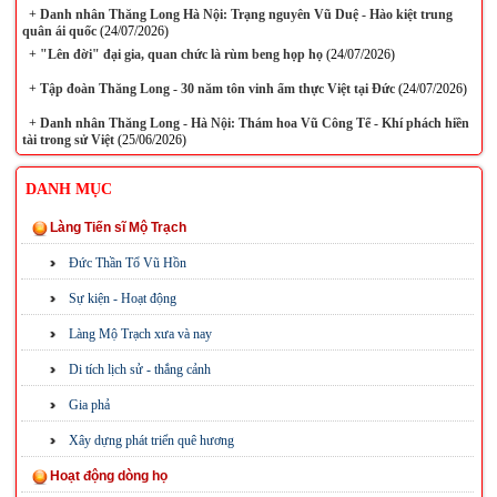
+
Danh nhân Thăng Long Hà Nội: Trạng nguyên Vũ Duệ - Hào kiệt trung
quân ái quốc
(24/07/2026)
+
"Lên đời" đại gia, quan chức là rùm beng họp họ
(24/07/2026)
+
Tập đoàn Thăng Long - 30 năm tôn vinh ẩm thực Việt tại Đức
(24/07/2026)
+
Danh nhân Thăng Long - Hà Nội: Thám hoa Vũ Công Tể - Khí phách hiền
tài trong sử Việt
(25/06/2026)
DANH MỤC
Làng Tiến sĩ Mộ Trạch
Đức Thần Tổ Vũ Hồn
Sự kiện - Hoạt động
Làng Mộ Trạch xưa và nay
Di tích lịch sử - thắng cảnh
Gia phả
Xây dựng phát triển quê hương
Hoạt động dòng họ