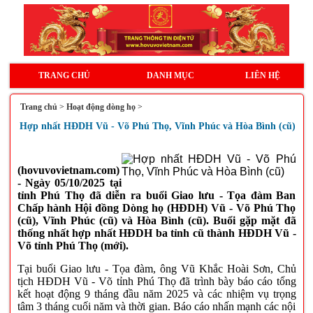
TRANG CHỦ
DANH MỤC
LIÊN HỆ
Trang chủ
>
Hoạt động dòng họ
>
Hợp nhất HĐDH Vũ - Võ Phú Thọ, Vĩnh Phúc và Hòa Bình (cũ)
(hovuvovietnam.com)
- Ngày 05/10/2025 tại
tỉnh Phú Thọ đã diễn ra buổi Giao lưu - Tọa đàm Ban
Chấp hành Hội đồng Dòng họ (HĐDH) Vũ - Võ Phú Thọ
(cũ), Vĩnh Phúc (cũ) và Hòa Bình (cũ). Buổi gặp mặt đã
thống nhất hợp nhất HĐDH ba tỉnh cũ thành HĐDH Vũ -
Võ tỉnh Phú Thọ (mới).
Tại buổi Giao lưu - Tọa đàm, ông Vũ Khắc Hoài Sơn, Chủ
tịch HĐDH Vũ - Võ tỉnh Phú Thọ đã trình bày báo cáo tổng
kết hoạt động 9 tháng đầu năm 2025 và các nhiệm vụ trọng
tâm 3 tháng cuối năm và thời gian. Báo cáo nhấn mạnh các nội