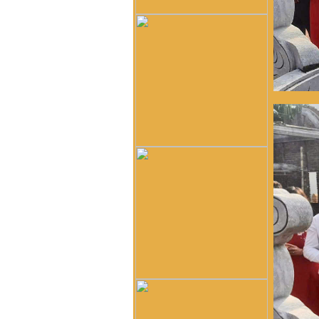
của mình ở Quảng Nam thì
lại phát tích từ ông Võ Như
Phô, con ông Võ Như Oanh
di cư từ miền bắc (không rõ
tỉnh) vào từ năm 1667. Việc
tìm hiểu cội nguồn cũng
chưa đến điểm mấu chốt.
Một số ông/bác trong tộc họ
dẫn về tộc Vũ/Võ với cụ tổ
Vũ Hồn nhưng không có
cây phả hệ để thấy sự gắn
kết này. Mong một ngày sẽ
có cây phả hệ để mọi con
dân họ Vũ/Võ có thể biết
dòng máu trong mình từ đâu
ra. Trân trọng.
Vũ Phong :
Tôi thấy từ thời
Hai Bà TRưng đã có họ Vũ
,Các bác có thể xem sự tích
tướng quân Bát Nàn.Nên
nói họ Vũ ở ViệtNam xuất
phát kỷ 13 -Với Ông tổ là
Vũ Hồn ,là không thuyết
Phục.