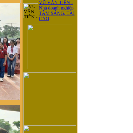
VŨ VĂN TIỀN -
Nhà doanh nghiệp
TÂM SÁNG, TÀI
CAO