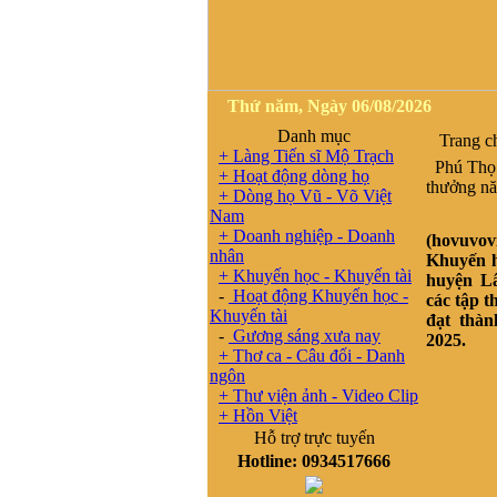
Thứ năm, Ngày 06/08/2026
Danh mục
Trang c
+ Làng Tiến sĩ Mộ Trạch
Phú Thọ:
+ Hoạt động dòng họ
thưởng n
+ Dòng họ Vũ - Võ Việt
Nam
+ Doanh nghiệp - Doanh
(hovuvo
nhân
Khuyến h
+ Khuyến học - Khuyến tài
huyện L
-
Hoạt động Khuyến học -
các tập t
Khuyến tài
đạt thàn
-
Gương sáng xưa nay
2025.
+ Thơ ca - Câu đối - Danh
ngôn
+ Thư viện ảnh - Video Clip
+ Hồn Việt
Hỗ trợ trực tuyến
Hotline: 0934517666