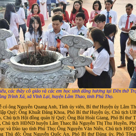
iểu, các thầy cô giáo và các em học sinh dâng hương tại Đền thờ T
àng Trình Xá, xã Vĩnh Lại, huyện Lâm Thao, tỉnh Phú Thọ.
ễ có ông Nguyễn Quang Anh, Tỉnh ủy viên, Bí thư Huyện ủy Lâm Th
 lập Quỹ; Ông Khuất Đăng Khoa, Phó Bí thư Huyện ủy, Chủ tịch 
 Chủ tịch Hội đồng quản lý Quỹ; Ông Bùi Hoài Giang, Phó Bí thư T
, Chủ tịch HĐND huyện Lâm Thao; Bà Nguyễn Thị Thu Huyền, Ph
dục và Đào tạo tỉnh Phú Thọ; Ông Nguyễn Văn Niên, Chủ tịch HĐQ
g Thủ đô; Ông Nguyễn Quốc An, Phó Bí thư Đảng ủy, Phó Tổn