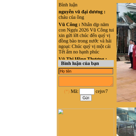
Bình luận
nguyễn vũ đại dương :
cháu của ông
Vũ Công :
Nhân dịp năm
con Ngựa 2026 Vũ Công tui
xin gửi lời chúc đến quý vị
đồng bào trong nước và hải
ngoại: Chúc quý vị một cái
Tết ấm no hạnh phúc
Vũ Thị Hồng Thương :
Bình luận của bạn
Xin chào, cháu là Vũ Thị
Hồng Thương, nguyên quán
tại Phong cốc - yên hưng-
Quảng Ninh, nay là Thị xã
Quảng Yên- Quảng Ninh.
(*)
Mã:
cejsv7
Cháu đang sinh sống ở
HCM, cháu muốn liên lạc
với cộng đồng Họ vũ tại
HCM để kết nối và hỗ trợ
phát triển dòng họ Vũ ạ
nghiêm băn quang :
xin
xhaof tất cả mọi người
Dương Quốc Khôi :
Dạ e là