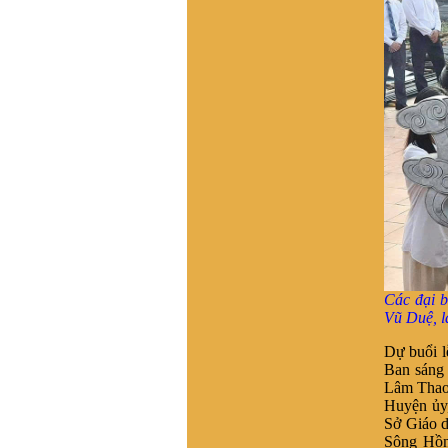
Tôi muốn liên lạc để tìm gốc
gác họ Vũ Duy ở t Vĩnh Lại,
x Vĩnh Tuy, h Bình Giang, t.
Hải dương. Tương truyền
dòng họ này xuất phát từ
làng Hải Hán , Tĩnh Gia ,
Thanh Hóa , ra Hai Dương
từ nam 1690. Đến khoảng
đầu TK20 còn giữ liên lạc
với bà còn trong lang Hải
Hán. Nay không tìm về quê
được do gia phả thất lạc và
tên làng Hải Hán đã thay
đổi, không xác định được
thôn nào xã nào ngày nay.
Kinh mong giúp đỡ . Xin
Các đại b
trân trọng cảm ơn
Vũ Duệ, l
VŨ HỒ VŨ :
Xin chào, Gia
đình chúng tôi đã vào Nam
Dự buổi l
từ đời Ông Bà. Hiện không
Ban sáng
cò thông tin với giồng tộc.
Lâm Thao,
Gia đình chúng tôi thuộc
Huyện ủy
dòng "VŨ ĐÌNH". Rất
Sở Giáo 
mong có thể tìm được thông
Sông Hồn