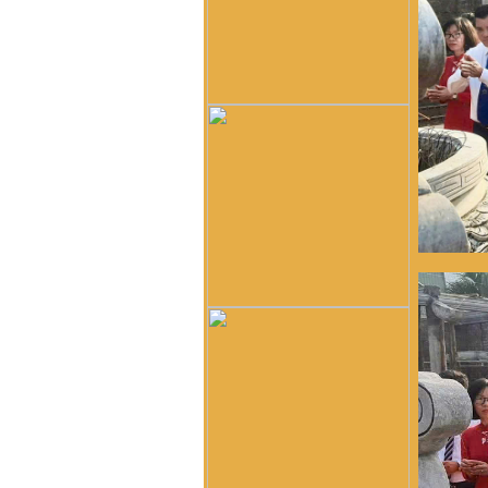
bạn a Vũ Hải Lâm (Lâm
Súng Hải Phòng - Lâm
USD). Em rất ngưỡng mộ
dòng tộc Vũ-Võ.
HBH :
Dạ con/cháu/em xin
phép tìm nhánh Võ Hy của
cụ Võ Liêm ở làng Thần
Phù Huế ạ. Xin cám ơn
vũ đình diện :
tổ tiên tôi tên
là vũ chính trực chạy từ
quận thái nguyên vào nghệ
an nay tôi đăng lên đây
không biết dòng họ vũ võ
nào có tài liệu của dòng họ
tôi ko
Võ Như Hoàng Phước :
Như Vũ Phong bên trên có
nói, từ thời HBT đã có họ
Vũ, rồi bao nhiêu họ Vũ/Võ
không phải từ ông cụ Vũ
Hồn mà phát sinh ra. Ở đây
mình cũng không thấy cây
phả hệ đầy đủ từ dòng họ
Vũ (Hồn). Như họ Võ Như