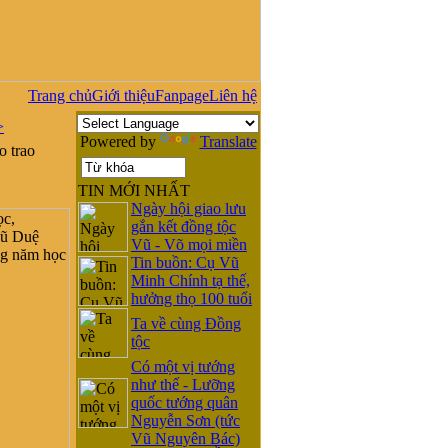
Trang chủ
Giới thiệu
Fanpage
Liên hệ
>
Powered by
Translate
 trao
TIN MỚI NHẤT
Ngày hội giao lưu
gắn kết đồng tộc
Vũ - Võ mọi miền
Tin buồn: Cụ Vũ
Minh Chính tạ thế,
hưởng thọ 100 tuổi
Ta về cùng Đồng
tộc
Có một vị tướng
như thế - Lưỡng
quốc tướng quân
Nguyễn Sơn (tức
Vũ Nguyên Bác)