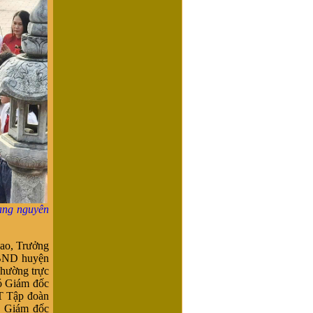
rạng nguyên
ao, Trưởng
UBND huyện
hường trực
ó Giám đốc
T Tập đoàn
g Giám đốc