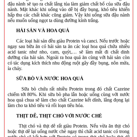
đậu nành sẽ tạo ra chất lắng tủa làm giảm chất bổ của sữa đậu
nành. Mặt khác khi uống vào dễ bị đầy bụng, khó tiêu khiến
hấp thu các chất khác cũng giảm. Vậy khi uống sữa đậu nành
nếu muốn uống ngọt ta dùng đường kính trắng.
HẢI SẢN VÀ HOA QUẢ
Các loại hải sản đều giàu Protein và canci. Nếu trước hoặc
ngay sau bữa ăn có hải sản ta ăn các loại hoa quả chứa nhiều
acid tanic như nho, cam, quýt,… sẽ làm mất đi chất dinh
dưỡng của hải sản. Ngoài ra hoa quả ăn cùng với hải sản còn
có tác dụng kích thích nhu động ruột gây đầy bụng, nôn mửa,
ỉa chảy.
SỮA BÒ VÀ NƯỚC HOA QUẢ
Sữa bò chứa rất nhiều Protein trong đó chất Cazeine
chiếm tới 80%. Khi sữa bò pha lẫn hoặc uống cùng với nước
hoa quả chua sẽ làm cho chất Cazeine kết dính, lắng đọng lại
làm cho ta khó tiêu và rối loạn tiêu hóa.
THỊT DÊ, THỊT CHÓ VỚI NƯỚC CHÈ
Thịt chó và thịt dê rất giàu Protein. Nếu vừa ăn thịt chó
hoặc thịt dê lại uống nước chè ngay thì chất acid tanic có trong
nước chè sẽ kết hợp với Protein có trong thịt chó hoặc thịt dê