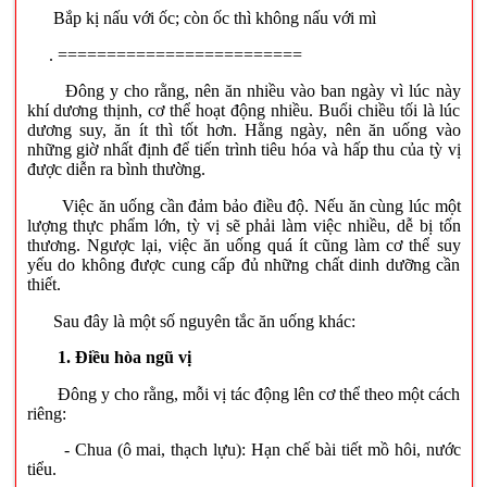
Bắp kị nấu với ốc; còn ốc thì không nấu với mì
. =========================
Đông y cho rằng, nên ăn nhiều vào ban ngày vì lúc này
khí dương thịnh, cơ thể hoạt động nhiều. Buổi chiều tối là lúc
dương suy, ăn ít thì tốt hơn. Hằng ngày, nên ăn uống vào
những giờ nhất định để tiến trình tiêu hóa và hấp thu của tỳ vị
được diễn ra bình thường.
Việc ăn uống cần đảm bảo điều độ. Nếu ăn cùng lúc một
lượng thực phẩm lớn, tỳ vị sẽ phải làm việc nhiều, dễ bị tổn
thương. Ngược lại, việc ăn uống quá ít cũng làm cơ thể suy
yếu do không được cung cấp đủ những chất dinh dưỡng cần
thiết.
Sau đây là một số nguyên tắc ăn uống khác:
1. Điều hòa ngũ vị
Đông y cho rằng, mỗi vị tác động lên cơ thể theo một cách
riêng:
- Chua (ô mai, thạch lựu): Hạn chế bài tiết mồ hôi, nước
tiểu.