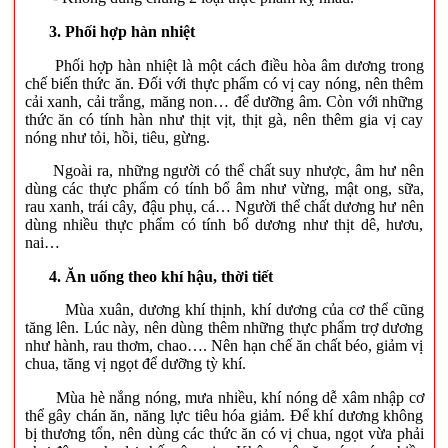
3. Phối hợp hàn nhiệt
Phối hợp hàn nhiệt là một cách điều hòa âm dương trong
chế biến thức ăn. Đối với thực phẩm có vị cay nóng, nên thêm
cải xanh, cải trắng, măng non… để dưỡng âm. Còn với những
thức ăn có tính hàn như thịt vịt, thịt gà, nên thêm gia vị cay
nóng như tỏi, hồi, tiêu, gừng.
Ngoài ra, những người có thể chất suy nhược, âm hư nên
dùng các thực phẩm có tính bổ âm như vừng, mật ong, sữa,
rau xanh, trái cây, đậu phụ, cá… Người thể chất dương hư nên
dùng nhiều thực phẩm có tính bổ dương như thịt dê, hươu,
nai…
4. Ăn uống theo khí hậu, thời tiết
Mùa xuân, dương khí thịnh, khí dương của cơ thể cũng
tăng lên. Lúc này, nên dùng thêm những thực phẩm trợ dương
như hành, rau thơm, chao…. Nên hạn chế ăn chất béo, giảm vị
chua, tăng vị ngọt để dưỡng tỳ khí.
Mùa hè nắng nóng, mưa nhiều, khí nóng dễ xâm nhập cơ
thể gây chán ăn, năng lực tiêu hóa giảm. Để khí dương không
bị thương tổn, nên dùng các thức ăn có vị chua, ngọt vừa phải