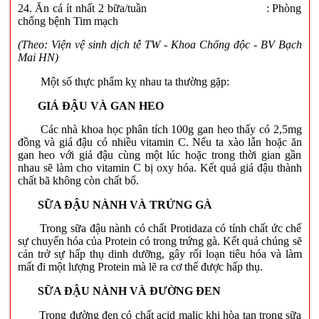
24. Ăn cá ít nhất 2 bữa/tuần : Phòng
chống bệnh Tim mạch
(Theo: Viện vệ sinh dịch tễ TW -
Khoa Chống độc - BV Bạch
Mai HN)
Một số thực phẩm kỵ nhau ta thường gặp:
GIÁ ĐẬU VÀ GAN HEO
Các nhà khoa học phân tích 100g gan heo thấy có 2,5mg
đồng và giá đậu có nhiều vitamin C. Nếu ta xào lẫn hoặc ăn
gan heo với giá đậu cùng một lúc hoặc trong thời gian gần
nhau sẽ làm cho vitamin C bị oxy hóa. Kết quả giá đậu thành
chất bã không còn chất bổ.
SỮA ĐẬU NÀNH VÀ TRỨNG GÀ
Trong sữa đậu nành có chất Protidaza có tính chất ức chế
sự chuyển hóa của Protein có trong trứng gà. Kết quả chúng sẽ
cản trở sự hấp thụ dinh dưỡng, gây rối loạn tiêu hóa và làm
mất đi một lượng Protein mà lẽ ra cơ thể được hấp thụ.
SỮA ĐẬU NÀNH VÀ ĐƯỜNG ĐEN
Trong đường đen có chất acid malic khi hòa tan trong sữa