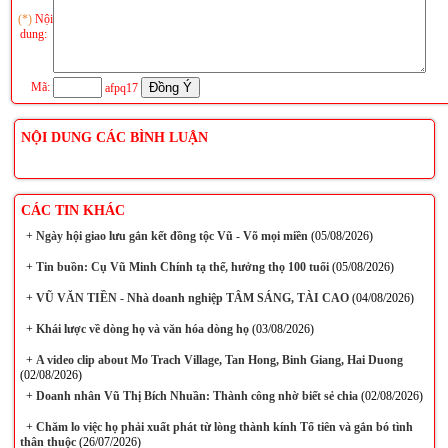
(*)
Nội
dung:
Mã:
afpq17
NỘI DUNG CÁC BÌNH LUẬN
CÁC TIN KHÁC
+
Ngày hội giao lưu gắn kết đồng tộc Vũ - Võ mọi miền
(05/08/2026)
+
Tin buồn: Cụ Vũ Minh Chính tạ thế, hưởng thọ 100 tuổi
(05/08/2026)
+
VŨ VĂN TIỀN - Nhà doanh nghiệp TÂM SÁNG, TÀI CAO
(04/08/2026)
+
Khái lược về dòng họ và văn hóa dòng họ
(03/08/2026)
+
A video clip about Mo Trach Village, Tan Hong, Binh Giang, Hai Duong
(02/08/2026)
+
Doanh nhân Vũ Thị Bích Nhuần: Thành công nhờ biết sẻ chia
(02/08/2026)
+
Chăm lo việc họ phải xuất phát từ lòng thành kính Tổ tiên và gắn bó tình
thân thuộc
(26/07/2026)