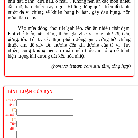
như đậu xanh, dưa hấu, ô mai… Không nên ăn các món nhiều
dầu mỡ, hạn chế vị cay, ngọt. Không dùng quá nhiều đồ lạnh,
nước đá vì chúng sẽ khiến bụng bị hàn, gây đau bụng, nôn
mửa, tiêu chảy…
Vào mùa đông, thời tiết lạnh lẽo, cần ăn nhiều chất đạm.
Khi chế biến, nên dùng thêm gia vị cay nóng như ớt, tiêu,
gừng, tỏi. Tối kỵ các thực phẩm đông lạnh, cứng bởi chúng
thuộc âm, dễ gây tổn thương đến khí dương của tỳ vị. Tuy
nhiên, cũng không nên ăn quá nhiều thức ăn nóng để tránh
hiện tượng khí dương uất kết, hóa nhiệt.
(hovuvovietnam.com sưu tầm, tổng hợp)
BÌNH LUẬN CỦA BẠN
(*)
Họ
tên:
(*)
Email:
(*)
Tiêu
đề: