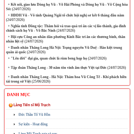
+
Kết nối, giao lưu Dòng họ Vũ - Võ Hải Phòng và Dòng họ Vũ - Võ Cộng hòa
Séc
(24/07/2026)
+
HĐDH Vũ - Võ tỉnh Quảng Ngãi tổ chức hội nghị sơ kết 6 tháng đầu năm
(24/07/2026)
+
Nghĩa tình Đồng tộc: Thăm hỏi và trao quà tri ân các vị lão thành, gia đình
chính sách họ Vũ - Võ Bắc Ninh
(24/07/2026)
+
Hội cựu Công an nhân dân phường Kinh Bắc tri ân các thương binh, thân
nhân liệt sỹ
(24/07/2026)
+
Danh nhân Thăng Long Hà Nội: Trạng nguyên Vũ Duệ - Hào kiệt trung
quân ái quốc
(24/07/2026)
+
"Lên đời" đại gia, quan chức là rùm beng họp họ
(24/07/2026)
+
Tập đoàn Thăng Long - 30 năm tôn vinh ẩm thực Việt tại Đức
(24/07/2026)
+
Danh nhân Thăng Long - Hà Nội: Thám hoa Vũ Công Tể - Khí phách hiền
tài trong sử Việt
(25/06/2026)
DANH MỤC
Làng Tiến sĩ Mộ Trạch
Đức Thần Tổ Vũ Hồn
Sự kiện - Hoạt động
Làng Mộ Trạch xưa và nay