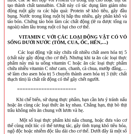
tạo thành chất tannalbin. Chất này có tác dụng làm giảm nhu
động ruột gây ra các hậu quả: Protein sẽ khó tiêu, gây đầu
bụng. Nước trong lòng ruột bị hấp thu nhiều, gây phân khô và
táo bón. Chứng táo bón làm các chất động (lẽ ra được tống ra
ngoài) nằm lâu trong ruột có hại cho cơ thể.
VITAMIN C VỚI CÁC LOẠI ĐỘNG VẬT CÓ VỎ
SỐNG DƯỚI NƯỚC (TÔM, CUA, ỐC, HẾN,…)
Các loại động vật này chứa rất nhiều chất asen hóa trị 5
(chất này gây động cho cơ thể). Nhưng khi ta ăn các loại thực
phẩm này mà ta uống vitamin C hoặc ăn các loại thực phẩm
chứa nhiều vitamin C như cam, chanh, cà chua, mướp đắng,…
sẽ làm cho asen hóa trị 5 chuyển thành asen hóa trị 3 (tức chất
thạch tím) là chất rất động có thể gây chết người.
======================
Khi chế biến, sử dụng thực phẩm, bạn cần lưu ý tránh nấu
hoặc ăn cùng các loại thức ăn kỵ nhau. Chẳng hạn, thịt bò thịt
trâu không nên ăn chung với lươn và hẹ.
Một số loại thực phẩm khi nấu chung, hoặc đưa vào cơ
thể cùng một lúc có thể tương tác, gây tình trạng khó tiêu hóa,
ngộ độc hoặc nhiễm độc lâu dài cho cơ thể. Dưới đây là một số