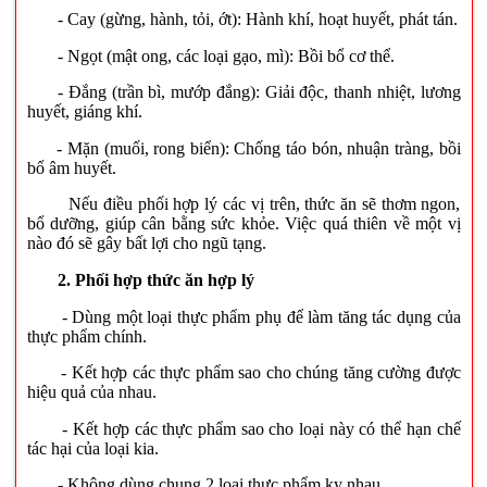
- Cay (gừng, hành, tỏi, ớt): Hành khí, hoạt huyết, phát tán.
- Ngọt (mật ong, các loại gạo, mì): Bồi bổ cơ thể.
- Đắng (trần bì, mướp đắng): Giải độc, thanh nhiệt, lương
huyết, giáng khí.
- Mặn (muối, rong biển): Chống táo bón, nhuận tràng, bồi
bổ âm huyết.
Nếu điều phối hợp lý các vị trên, thức ăn sẽ thơm ngon,
bổ dưỡng, giúp cân bằng sức khỏe. Việc quá thiên về một vị
nào đó sẽ gây bất lợi cho ngũ tạng.
2. Phối hợp thức ăn hợp lý
- Dùng một loại thực phẩm phụ để làm tăng tác dụng của
thực phẩm chính.
- Kết hợp các thực phẩm sao cho chúng tăng cường được
hiệu quả của nhau.
- Kết hợp các thực phẩm sao cho loại này có thể hạn chế
tác hại của loại kia.
- Không dùng chung 2 loại thực phẩm kỵ nhau.