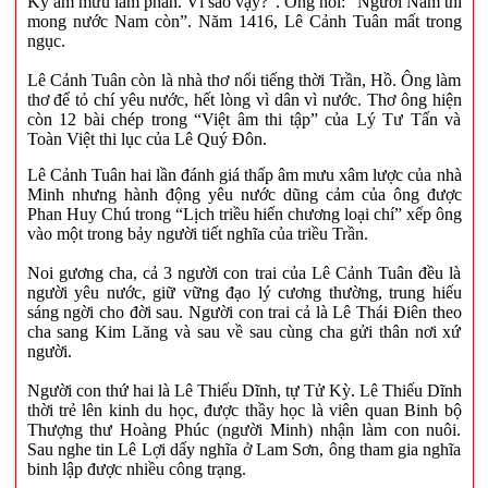
Kỳ âm mưu làm phản. Vì sao vậy?". Ông nói: “Người Nam thì
mong nước Nam còn”. Năm 1416, Lê Cảnh Tuân mất trong
ngục.
Lê Cảnh Tuân còn là nhà thơ nổi tiếng thời Trần, Hồ. Ông làm
thơ để tỏ chí yêu nước, hết lòng vì dân vì nước. Thơ ông hiện
còn 12 bài chép trong “Việt âm thi tập” của Lý Tư Tấn và
Toàn Việt thi lục của Lê Quý Đôn.
Lê Cảnh Tuân hai lần đánh giá thấp âm mưu xâm lược của nhà
Minh nhưng hành động yêu nước dũng cảm của ông được
Phan Huy Chú trong “Lịch triều hiến chương loại chí” xếp ông
vào một trong bảy người tiết nghĩa của triều Trần.
Noi gương cha, cả 3 người con trai của Lê Cảnh Tuân đều là
người yêu nước, giữ vững đạo lý cương thường, trung hiếu
sáng ngời cho đời sau. Người con trai cả là Lê Thái Điên theo
cha sang Kim Lăng và sau về sau cùng cha gửi thân nơi xứ
người.
Người con thứ hai là Lê Thiếu Dĩnh, tự Tử Kỳ. Lê Thiếu Dĩnh
thời trẻ lên kinh du học, được thầy học là viên quan Binh bộ
Thượng thư Hoàng Phúc (người Minh) nhận làm con nuôi.
Sau nghe tin Lê Lợi dấy nghĩa ở Lam Sơn, ông tham gia nghĩa
binh lập được nhiều công trạng.