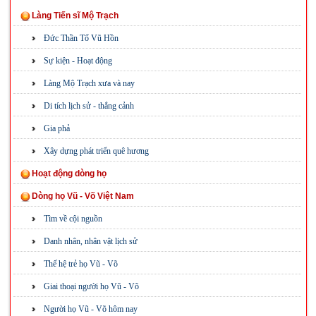
Làng Tiến sĩ Mộ Trạch
Đức Thần Tổ Vũ Hồn
Sự kiện - Hoạt động
Làng Mộ Trạch xưa và nay
Di tích lịch sử - thắng cảnh
Gia phả
Xây dựng phát triển quê hương
Hoạt động dòng họ
Dòng họ Vũ - Võ Việt Nam
Tìm về cội nguồn
Danh nhân, nhân vật lịch sử
Thế hệ trẻ họ Vũ - Võ
Giai thoại người họ Vũ - Võ
Người họ Vũ - Võ hôm nay