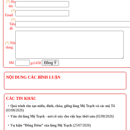
(*)
Họ
tên:
(*)
Email:
(*)
Tiêu
đề:
(*)
Nội
dung:
Mã:
gx1458
NỘI DUNG CÁC BÌNH LUẬN
CÁC TIN KHÁC
+
Quá trình tôn tạo miếu, đình, chùa, giếng làng Mộ Trạch và các mộ Tổ
(03/08/2026)
+
Văn chỉ làng Mộ Trạch - nơi cổ xúy cho việc học thời xưa
(02/08/2026)
+
Vụ kiện “Đống Dờm” của làng Mộ Trạch
(25/07/2026)