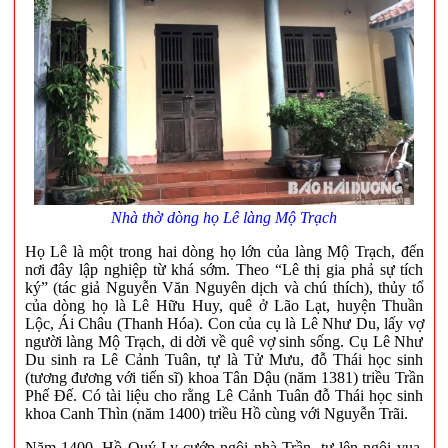
Nhà thờ dòng họ Lê làng Mộ Trạch
Họ Lê là một trong hai dòng họ lớn của làng Mộ Trạch, đến
nơi đây lập nghiệp từ khá sớm. Theo “Lê thị gia phả sự tích
ký” (tác giả Nguyễn Văn Nguyên dịch và chú thích), thủy tổ
của dòng họ là Lê Hữu Huy, quê ở Lão Lạt, huyện Thuần
Lộc, Ái Châu (Thanh Hóa). Con của cụ là Lê Như Du, lấy vợ
người làng Mộ Trạch, di dời về quê vợ sinh sống. Cụ Lê Như
Du sinh ra Lê Cảnh Tuân, tự là Tử Mưu, đỗ Thái học sinh
(tương đương với tiến sĩ) khoa Tân Dậu (năm 1381) triều Trần
Phế Đế. Có tài liệu cho rằng Lê Cảnh Tuân đỗ Thái học sinh
khoa Canh Thìn (năm 1400) triều Hồ cùng với Nguyễn Trãi.
Năm 1400, Hồ Quý Ly cướp ngôi nhà Trần, tự lên ngôi vua,