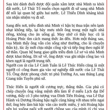
Sau khi đánh đuổi được đội quân xâm lược nhà Minh ra khỏi
đất nước, Lê Thái Tổ muốn chọn người đi sứ sang nhà Minh
để nối lại quan hệ giữa hai nước. Lê Thiếu Dĩnh khảng khái
xin nhận nhiệm vụ đi sứ.
Sang đến nơi, triều đình nhà Minh vì hận bị thua trận nên lạnh
nhạt không tiếp, lại bày mưu nhốt ông trong một ngôi nhà
riêng, không cho ăn uống gì. May nhờ có thầy học cũ là
Hoàng Phúc tìm cách mang thức ăn đến. Hơn một tháng sau,
vua Minh thấy ông vẫn còn sống như thường, cho là chuyện
thần kỳ, lúc ấy mới chịu nhận cống vật và tiếp ông theo nghi lễ
sứ thần. Quan hệ bang giao giữa triều đình Lê sơ và nhà Minh
được khai thông. Đi sứ về, ông được vua ghi nhận công lao và
khen ngợi là người trung tiết.
Người con út của Lê Cảnh Tuân là Lê Thúc Hiển cũng là một
người có công tham gia vào sự nghiệp đất nước của Lê Thái
Tổ. Ông được phong chức tri phủ Trường An, sau thăng Lạng
Giang trấn Tuyên phủ sứ.
Thúc Hiển là người rất cương trực, thẳng thắn. Gia phả có
chép chuyện ông vâng mệnh đến làm lễ ở miếu Lịch đại Đế
vương, thấy có 3 pho tượng vua Đinh Tiên Hoàng, vua Lê Đại
Hành và Dương Hoàng hậu ngồi cùng hàng với nhau trên ngai
thờ, ông bèn làm bài hặc văn cáo trước miếu, ý nói Hoàng hậu
nên lui xuống ngồi với người chồng sau của mình (ý chỉ vua