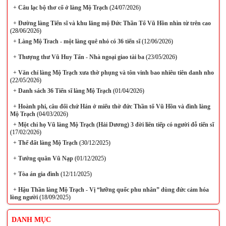
+
Câu lạc bộ thơ cổ ở làng Mộ Trạch
(24/07/2026)
+
Đường làng Tiến sĩ và khu lăng mộ Đức Thần Tổ Vũ Hồn nhìn từ trên cao
(28/06/2026)
+
Làng Mộ Trach - một làng quê nhỏ có 36 tiến sĩ
(12/06/2026)
+
Thượng thư Vũ Huy Tấn - Nhà ngoại giao tài ba
(23/05/2026)
+
Văn chỉ làng Mộ Trạch xưa thờ phụng và tôn vinh bao nhiêu tiên danh nho
(22/05/2026)
+
Danh sách 36 Tiến sĩ làng Mộ Trạch
(01/04/2026)
+
Hoành phi, câu đối chứ Hán ở miếu thờ đức Thần tổ Vũ Hồn và đình làng
Mộ Trạch
(04/03/2026)
+
Một chi họ Vũ làng Mộ Trạch (Hải Dương) 3 đời liên tiếp có người đỗ tiến sĩ
(17/02/2026)
+
Thế đất làng Mộ Trạch
(30/12/2025)
+
Tướng quân Vũ Nạp
(01/12/2025)
+
Tòa án gia đình
(12/11/2025)
+
Hậu Thần làng Mộ Trạch - Vị “lưỡng quốc phu nhân” dùng đức cảm hóa
lòng người
(18/09/2025)
DANH MỤC