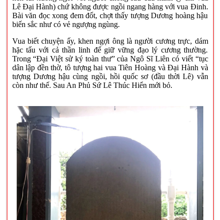
Lê Đại Hành) chứ không được ngồi ngang hàng với vua Đinh.
Bài văn đọc xong đem đốt, chợt thấy tượng Dương hoàng hậu
biến sắc như có vẻ ngượng ngùng.
Vua biết chuyện ấy, khen ngợi ông là người cương trực, dám
hặc tấu với cả thần linh để giữ vững đạo lý cương thường.
Trong “Đại Việt sử ký toàn thư” của Ngô Sĩ Liên có viết “tục
dân lập đền thờ, tô tượng hai vua Tiên Hoàng và Đại Hành và
tượng Dương hậu cùng ngồi, hồi quốc sơ (đầu thời Lê) vẫn
còn như thế. Sau An Phủ Sứ Lê Thúc Hiển mới bỏ.