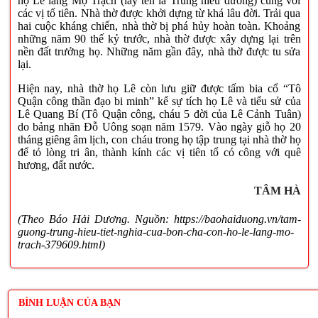
họ Lê làng Mộ Trạch (lấy tên là Trung hiếu đường) cùng với
các vị tổ tiên. Nhà thờ được khởi dựng từ khá lâu đời. Trải qua
hai cuộc kháng chiến, nhà thờ bị phá hủy hoàn toàn. Khoảng
những năm 90 thế kỷ trước, nhà thờ được xây dựng lại trên
nền đất trưởng họ. Những năm gần đây, nhà thờ được tu sửa
lại.
Hiện nay, nhà thờ họ Lê còn lưu giữ được tấm bia cổ “Tô
Quận công thần đạo bi minh” kể sự tích họ Lê và tiểu sử của
Lê Quang Bí (Tô Quận công, cháu 5 đời của Lê Cảnh Tuân)
do bảng nhãn Đỗ Uông soạn năm 1579. Vào ngày giỗ họ 20
tháng giêng âm lịch, con cháu trong họ tập trung tại nhà thờ họ
để tỏ lòng tri ân, thành kính các vị tiên tổ có công với quê
hương, đất nước.
TÂM HÀ
(Theo Báo Hải Dương. Nguồn: https://baohaiduong.vn/tam-
guong-trung-hieu-tiet-nghia-cua-bon-cha-con-ho-le-lang-mo-
trach-379609.html)
BÌNH LUẬN CỦA BẠN