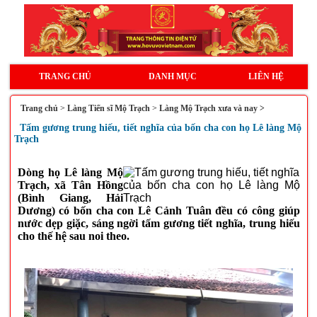
TRANG CHỦ
DANH MỤC
LIÊN HỆ
Trang chủ
>
Làng Tiến sĩ Mộ Trạch
>
Làng Mộ Trạch xưa và nay >
Tấm gương trung hiếu, tiết nghĩa của bốn cha con họ Lê làng Mộ
Trạch
Dòng họ Lê làng Mộ
Trạch, xã Tân Hồng
(Bình Giang, Hải
Dương) có bốn cha con Lê Cảnh Tuân đều có công giúp
nước dẹp giặc, sáng ngời tấm gương tiết nghĩa, trung hiếu
cho thế hệ sau noi theo.