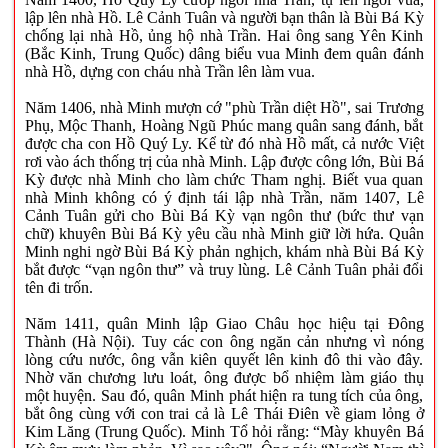
lập lên nhà Hồ. Lê Cảnh Tuân và người bạn thân là Bùi Bá Kỳ
chống lại nhà Hồ, ủng hộ nhà Trần. Hai ông sang Yên Kinh
(Bắc Kinh, Trung Quốc) dâng biểu vua Minh đem quân đánh
nhà Hồ, dựng con cháu nhà Trần lên làm vua.
Năm 1406, nhà Minh mượn cớ "phù Trần diệt Hồ", sai Trương
Phụ, Mộc Thanh, Hoàng Ngũ Phúc mang quân sang đánh, bắt
được cha con Hồ Quý Ly. Kể từ đó nhà Hồ mất, cả nước Việt
rơi vào ách thống trị của nhà Minh. Lập được công lớn, Bùi Bá
Kỳ được nhà Minh cho làm chức Tham nghị. Biết vua quan
nhà Minh không có ý định tái lập nhà Trần, năm 1407, Lê
Cảnh Tuân gửi cho Bùi Bá Kỳ vạn ngôn thư (bức thư vạn
chữ) khuyên Bùi Bá Kỳ yêu cầu nhà Minh giữ lời hứa. Quân
Minh nghi ngờ Bùi Bá Kỳ phản nghịch, khám nhà Bùi Bá Kỳ
bắt được “vạn ngôn thư” và truy lùng. Lê Cảnh Tuân phải đổi
tên đi trốn.
Năm 1411, quân Minh lập Giao Châu học hiệu tại Đông
Thành (Hà Nội). Tuy các con ông ngăn cản nhưng vì nóng
lòng cứu nước, ông vẫn kiên quyết lên kinh đô thi vào đây.
Nhờ văn chương lưu loát, ông được bổ nhiệm làm giáo thụ
một huyện. Sau đó, quân Minh phát hiện ra tung tích của ông,
bắt ông cùng với con trai cả là Lê Thái Điên về giam lỏng ở
Kim Lăng (Trung Quốc). Minh Tổ hỏi rằng: “Mày khuyên Bá