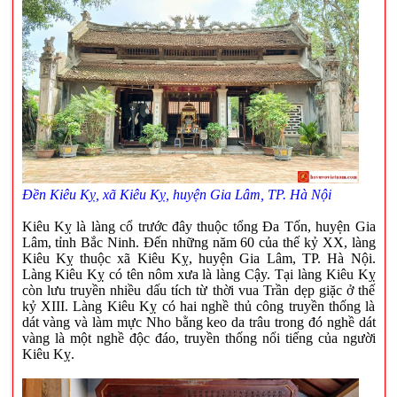
Đền Kiêu Kỵ, xã Kiêu Kỵ, huyện Gia Lâm, TP. Hà Nội
Kiêu Kỵ là làng cổ trước đây thuộc tổng Đa Tốn, huyện
Gia
Lâm
, tỉnh Bắc Ninh. Đến những năm 60 của thế kỷ XX, làng
Kiêu Kỵ thuộc xã Kiêu Kỵ, huyện Gia Lâm, TP. Hà Nội.
Làng Kiêu Kỵ có tên nôm xưa là làng Cậy. Tại làng Kiêu Kỵ
còn lưu truyền nhiều dấu tích từ thời vua Trần dẹp giặc ở thế
kỷ XIII. Làng Kiêu Kỵ có hai nghề thủ công truyền thống là
dát vàng và làm mực Nho bằng keo da trâu trong đó nghề dát
vàng là một nghề độc đáo, truyền thống nổi tiếng của người
Kiêu Kỵ.