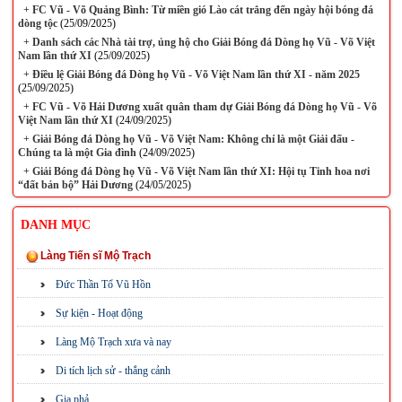
+
FC Vũ - Võ Quảng Bình: Từ miền gió Lào cát trắng đến ngày hội bóng đá
dòng tộc
(25/09/2025)
+
Danh sách các Nhà tài trợ, ủng hộ cho Giải Bóng đá Dòng họ Vũ - Võ Việt
Nam lần thứ XI
(25/09/2025)
+
Điều lệ Giải Bóng đá Dòng họ Vũ - Võ Việt Nam lần thứ XI - năm 2025
(25/09/2025)
+
FC Vũ - Võ Hải Dương xuất quân tham dự Giải Bóng đá Dòng họ Vũ - Võ
Việt Nam lần thứ XI
(24/09/2025)
+
Giải Bóng đá Dòng họ Vũ - Võ Việt Nam: Không chỉ là một Giải đấu -
Chúng ta là một Gia đình
(24/09/2025)
+
Giải Bóng đá Dòng họ Vũ - Võ Việt Nam lần thứ XI: Hội tụ Tinh hoa nơi
“đất bản bộ” Hải Dương
(24/05/2025)
DANH MỤC
Làng Tiến sĩ Mộ Trạch
Đức Thần Tổ Vũ Hồn
Sự kiện - Hoạt động
Làng Mộ Trạch xưa và nay
Di tích lịch sử - thắng cảnh
Gia phả