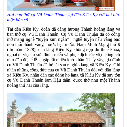
Hai ban thờ cụ Vũ Danh Thuận tại đền Kiêu Kỵ với hai bức
mộc bản cổ.
Tại đền Kiêu Kỵ, đoàn đã dâng hương Thành hoàng làng và
ban thờ cụ Vũ Danh Thuận. Cụ Vũ Danh Thuận đã có công
mở mang nghề “luyện kim ngân” - nghề luyện nấu vàng bạc
non tuổi thành vàng mười, bạc mười. Năm Minh Mạng thứ 9
(tức năm 1828), dân làng Kiêu Kỵ không nộp đủ thuế khóa,
ngoài ra việc tu sửa đình, miếu và phục dịch các việc công ích
như đắp đê, tế lễ… gặp rất nhiều khó khăn. Thấy vậy, gia đình
cụ Vũ Danh Thuận đã bỏ tài sản ra giúp làng xã Kiêu Kỵ. Ghi
nhận những công đức của cụ Vũ Danh Thuận đối với dân làng
xã Kiêu Kỵ, nhân dân các dòng họ làng xã Kiêu Kỵ đã suy tôn
cụ Vũ Danh Thuận làm Hậu thần, được thờ như một Thành
hoàng thứ hai của làng.