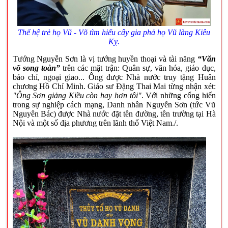
Thế hệ trẻ họ Vũ - Võ tìm hiểu cây gia phả họ Vũ làng Kiêu
Kỵ.
Tướng Nguyễn Sơn là vị tướng huyền thoại và tài năng
“Văn
võ song toàn”
trên các mặt trận: Quân sự, văn hóa, giáo dục,
báo chí, ngoại giao... Ông được Nhà nước truy tặng Huân
chương Hồ Chí Minh. Giáo sư Đặng Thai Mai từng nhận xét:
"Ông Sơn giảng Kiều còn hay hơn tôi"
. Với những cống hiến
trong sự nghiệp cách mạng, Danh nhân Nguyễn Sơn (tức Vũ
Nguyên Bác) được Nhà nước đặt tên đường, tên trường tại Hà
Nội và một số địa phương trên lãnh thổ Việt Nam./.