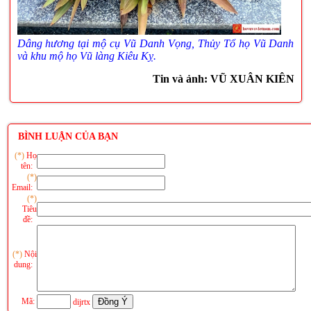
Dâng hương tại mộ cụ Vũ Danh Vọng, Thủy Tổ họ Vũ Danh
và khu mộ họ Vũ làng Kiêu Kỵ.
Tin và ảnh: VŨ XUÂN KIÊN
BÌNH LUẬN CỦA BẠN
(*)
Họ
tên:
(*)
Email:
(*)
Tiêu
đề:
(*)
Nội
dung:
Mã:
dijrtx