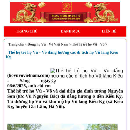
TRANG CHỦ
DANH MỤC
LIÊN HỆ
Trang chủ
>
Dòng họ Vũ - Võ Việt Nam
>
Thế hệ trẻ họ Vũ - Võ >
Thế hệ trẻ họ Vũ - Võ dâng hương các di tích họ Vũ làng Kiêu
Kỵ
(hovuvovietnam.com)
- Sáng ngày
08/6/2025, anh chị em
Thế hệ trẻ họ Vũ - Võ và đại diện gia đình tướng Nguyễn
Sơn (tức Vũ Nguyên Bác) đã dâng hương ở đền Kiêu Kỵ,
Từ đường họ Vũ và khu mộ họ Vũ làng Kiêu Kỵ (xã Kiêu
Kỵ, huyện Gia Lâm, Hà Nội).