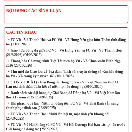
NỘI DUNG CÁC BÌNH LUẬN
CÁC TIN KHÁC
+
FC Vũ - Võ Thanh Hóa và FC Vũ - Võ Hưng Yên giao hữu Thắm tình đồng
tộc
(23/06/2026)
+
Giao hữu bóng đá giữa FC Vũ - Võ Hưng Yên và FC Vũ - Võ Thanh Hoá
(21/6/2026)
(06/06/2026)
+
Thông báo Chương trình Tiệc Tất niên họ Vũ - Võ Chào xuân Bính Ngọ
2026
(28/01/2026)
+
Thư mời dự Giao lưu và Tọa đàm “Lịch sử, truyền thống và văn hóa dòng
họ Vũ - Võ trong kỷ nguyên số”
(10/11/2025)
+
(TỔNG THUẬT) - Giải Bóng đá Dòng họ Vũ - Võ Việt Nam lần thứ XI:
Lan tỏa tinh thần đoàn kết và niềm tự hào dòng họ
(30/09/2025)
+
Danh sách các đội bóng dự Giải Bóng đá Dòng họ Vũ - Võ Việt Nam lần
thứ XI - năm 2025
(26/09/2025)
+
Khí phách quê lúa - Niềm tin dòng tộc: FC Vũ - Võ Thái Bình sẵn sàng
chinh phục đỉnh cao
(26/09/2025)
+
FC Vũ - Võ Thanh Hóa: Mười lần hội tụ, một tình yêu không đổi
(25/09/2025)
+
FC Vũ - Võ Hải Phòng và FC Vũ - Võ Hải Dương: Hai bản sắc tự hào trước
Giải bóng đá dòng tộc
(25/09/2025)