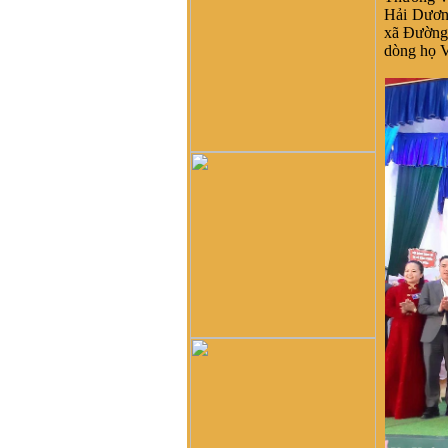
di cư từ miền bắc (không rõ
Hải Dươn
tỉnh) vào từ năm 1667. Việc
xã Đường 
tìm hiểu cội nguồn cũng
dòng họ V
chưa đến điểm mấu chốt.
Một số ông/bác trong tộc họ
dẫn về tộc Vũ/Võ với cụ tổ
Vũ Hồn nhưng không có
cây phả hệ để thấy sự gắn
kết này. Mong một ngày sẽ
có cây phả hệ để mọi con
dân họ Vũ/Võ có thể biết
dòng máu trong mình từ đâu
ra. Trân trọng.
Vũ Phong :
Tôi thấy từ thời
Hai Bà TRưng đã có họ Vũ
,Các bác có thể xem sự tích
tướng quân Bát Nàn.Nên
nói họ Vũ ở ViệtNam xuất
phát kỷ 13 -Với Ông tổ là
Vũ Hồn ,là không thuyết
Phục.
Vũ Phong :
https://www.dkn.tv/van-
hoa/tho-nu-anh-hung-dat-