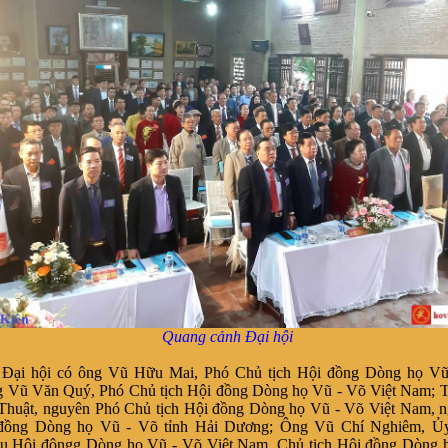
Quang cảnh Đại hội
Đại hội có ông Vũ Hữu Mai, Phó Chủ tịch Hội đồng Dòng họ Vũ
g Vũ Văn Quý,
Phó Chủ tịch Hội đồng Dòng họ Vũ - Võ Việt Nam; T
Thuật, nguyên
Phó Chủ tịch Hội đồng Dòng họ Vũ - Võ Việt Nam, 
 đồng Dòng họ Vũ - Võ tỉnh Hải Dương; Ông Vũ Chí Nghiêm, Ủ
ụ Hội đôngg Dòng họ Vũ - Võ Việt Nam, Chủ tịch Hội đồng Dòng 