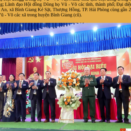
g; Lãnh đạo
Hội đồng Dòng họ Vũ - Võ các tỉnh, thành phố; Đại di
An, xã Bình Giang Kẻ Sặt, Thượng Hồng, TP. Hải Phòng cùng gần 20
ũ - Võ các xã trong huyện Bình Giang (cũ).