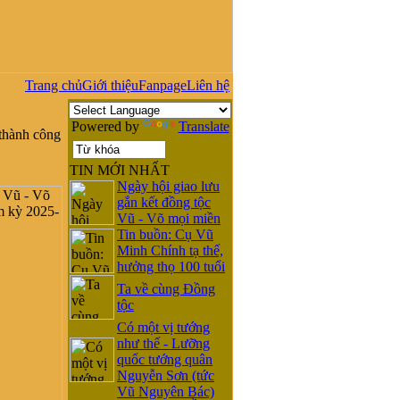
Trang chủ
Giới thiệu
Fanpage
Liên hệ
Powered by
Translate
thành công
TIN MỚI NHẤT
Ngày hội giao lưu
gắn kết đồng tộc
Vũ - Võ mọi miền
Tin buồn: Cụ Vũ
Minh Chính tạ thế,
hưởng thọ 100 tuổi
Ta về cùng Đồng
tộc
Có một vị tướng
như thế - Lưỡng
quốc tướng quân
Nguyễn Sơn (tức
Vũ Nguyên Bác)