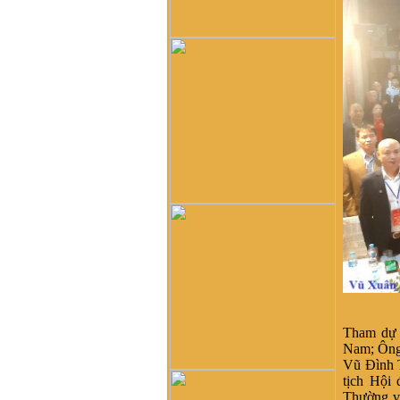
dòng tộc Vũ-Võ.
HBH :
Dạ con/cháu/em xin
phép tìm nhánh Võ Hy của
cụ Võ Liêm ở làng Thần
Phù Huế ạ. Xin cám ơn
vũ đình diện :
tổ tiên tôi tên
là vũ chính trực chạy từ
quận thái nguyên vào nghệ
an nay tôi đăng lên đây
không biết dòng họ vũ võ
nào có tài liệu của dòng họ
tôi ko
Võ Như Hoàng Phước :
Như Vũ Phong bên trên có
nói, từ thời HBT đã có họ
Vũ, rồi bao nhiêu họ Vũ/Võ
không phải từ ông cụ Vũ
Hồn mà phát sinh ra. Ở đây
mình cũng không thấy cây
phả hệ đầy đủ từ dòng họ
Tham dự 
Vũ (Hồn). Như họ Võ Như
Nam; Ôn
của mình ở Quảng Nam thì
Vũ Đình 
lại phát tích từ ông Võ Như
tịch Hội
Phô, con ông Võ Như Oanh
Thường v