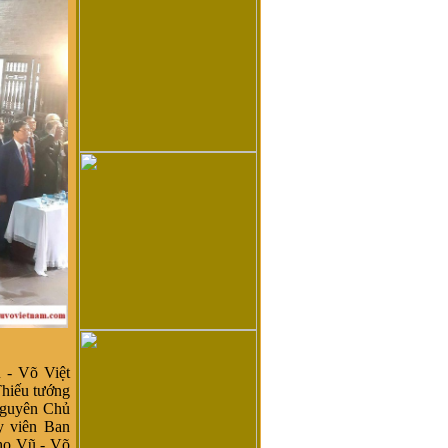
 - Võ Việt
hiếu tướng
nguyên
Chủ
y viên Ban
họ Vũ - Võ