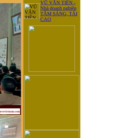
VŨ VĂN TIỀN -
Nhà doanh nghiệp
TÂM SÁNG, TÀI
CAO