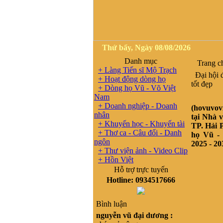
Thứ bẩy, Ngày 08/08/2026
Danh mục
Trang c
+ Làng Tiến sĩ Mộ Trạch
Đại hội đ
+ Hoạt động dòng họ
tốt đẹp
+ Dòng họ Vũ - Võ Việt
Nam
+ Doanh nghiệp - Doanh
(hovuvo
nhân
tại Nhà 
+ Khuyến học - Khuyến tài
TP. Hải 
+ Thơ ca - Câu đối - Danh
họ Vũ - 
ngôn
2025 - 20
+ Thư viện ảnh - Video Clip
+ Hồn Việt
Hỗ trợ trực tuyến
Hotline: 0934517666
Bình luận
nguyễn vũ đại dương :