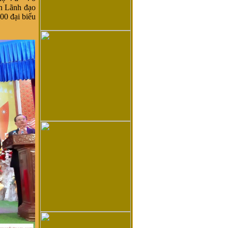
ện Lãnh đạo
0 đại biểu