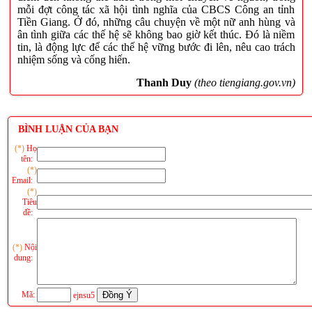
mỗi đợt công tác xã hội tình nghĩa của CBCS Công an tỉnh
Tiền Giang. Ở đó, những câu chuyện về một nữ anh hùng và
ân tình giữa các thế hệ sẽ không bao giờ kết thúc. Đó là niềm
tin, là động lực để các thế hệ vững bước đi lên, nêu cao trách
nhiệm sống và cống hiến.
Thanh Duy
(theo tiengiang.gov.vn)
BÌNH LUẬN CỦA BẠN
(*)
Họ
tên:
(*)
Email:
(*)
Tiêu
đề:
(*)
Nội
dung:
Mã:
ejnsu5