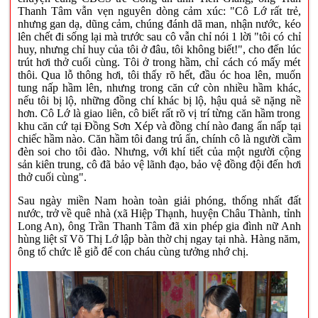
Thanh Tâm vẫn vẹn nguyên dòng cảm xúc: "Cô Lớ rất trẻ,
nhưng gan dạ, dũng cảm, chúng đánh dã man, nhận nước, kéo
lên chết đi sống lại mà trước sau cô vẫn chỉ nói 1 lời "tôi có chỉ
huy, nhưng chỉ huy của tôi ở đâu, tôi không biết!", cho đến lúc
trút hơi thở cuối cùng. Tôi ở trong hầm, chỉ cách có mấy mét
thôi. Qua lỗ thông hơi, tôi thấy rõ hết, đầu óc hoa lên, muốn
tung nấp hầm lên, nhưng trong căn cứ còn nhiều hầm khác,
nếu tôi bị lộ, những đồng chí khác bị lộ, hậu quả sẽ nặng nề
hơn. Cô Lớ là giao liên, cô biết rất rõ vị trí từng căn hầm trong
khu căn cứ tại Đồng Sơn Xép và đồng chí nào đang ẩn nấp tại
chiếc hầm nào. Căn hầm tôi đang trú ẩn, chính cô là người cầm
đèn soi cho tôi đào. Nhưng, với khí tiết của một người cộng
sản kiên trung, cô đã bảo vệ lãnh đạo, bảo vệ đồng đội đến hơi
thở cuối cùng".
Sau ngày miền Nam hoàn toàn giải phóng, thống nhất đất
nước, trở về quê nhà (xã Hiệp Thạnh, huyện Châu Thành, tỉnh
Long An), ông Trần Thanh Tâm đã xin phép gia đình nữ Anh
hùng liệt sĩ Võ Thị Lớ lập bàn thờ chị ngay tại nhà. Hàng năm,
ông tổ chức lễ giỗ để con cháu cùng tưởng nhớ chị.