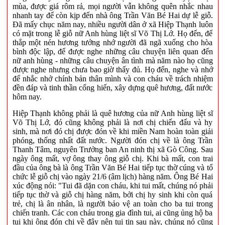
mùa, được giá rôm rả, mọi người vẫn không quên nhắc nhau
nhanh tay để còn kịp đến nhà ông Trần Văn Bé Hai dự lễ giỗ.
Đã mấy chục năm nay, nhiều người dân ở xã Hiệp Thạnh luôn
có mặt trong lễ giỗ nữ Anh hùng liệt sĩ Võ Thị Lớ. Họ đến, để
thắp một nén hương tưởng nhớ người đã ngã xuống cho hòa
bình độc lập, để được nghe những câu chuyện liên quan đến
nữ anh hùng - những câu chuyện ân tình mà năm nào họ cũng
được nghe nhưng chưa bao giờ thấy đủ. Họ đến, nghe và nhớ
để nhắc nhở chính bản thân mình và con cháu về trách nhiệm
đền đáp và tinh thần cống hiến, xây dựng quê hương, đất nước
hôm nay.
Hiệp Thạnh không phải là quê hương của nữ Anh hùng liệt sĩ
Võ Thị Lớ, đó cũng không phải là nơi chị chiến đấu và hy
sinh, mà nơi đó chị được đón về khi miền Nam hoàn toàn giải
phóng, thống nhất đất nước. Người đón chị về là ông Trần
Thanh Tâm, nguyên Trưởng ban An ninh thị xã Gò Công. Sau
ngày ông mất, vợ ông thay ông giỗ chị. Khi bà mất, con trai
đầu của ông bà là ông Trần Văn Bé Hai tiếp tục thờ cúng và tổ
chức lễ giỗ chị vào ngày 21/6 (âm lịch) hàng năm. Ông Bé Hai
xúc động nói: "Tui đã dặn con cháu, khi tui mất, chúng nó phải
tiếp tục thờ và giỗ chị hàng năm, bởi chị hy sinh khi còn quá
trẻ, chị là ân nhân, là người bảo vệ an toàn cho ba tui trong
chiến tranh. Các con cháu trong gia đình tui, ai cũng ủng hộ ba
tui khi ông đón chị về đây nên tui tin sau này, chúng nó cũng