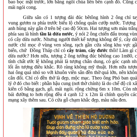
bao bọc mặt trước, lớn bằng ngôi chùa liền bên cạnh đó. Cũng 
mái ngói cong.
Giữa sân có 1 tượng đài đúc bêtông hình 2 ông chỉ ta
vung gươm ra phía trước biểu lộ chống quân cướp nước. Tượng
anh hùng này gắn ở trên bệ cao độ 50cm. Hai tượng sơn màu trắn
phía sau là hình
tầu lá dừa nước
, ý nói 2 ông chiến đấu trong vù
có cây dừa nước. Nhưng người thiết kế tượng không để ý, cây d
nước chỉ mọc ở vùng ven sông, rạch gần cửa sông khu vực g
biển, chứ Đồng Tháp chỉ có
cây tràm
,
cây đước
thôi! Làm gì 
dừa nước? Hơn nữa, tượng 2 ông tướng đúc bêtông cao 1m80, 
tính chất ước lệ không phải là tượng chân dung, có góc cạnh n
lối ấn tượng điêu khắc. Rõ ràng không mỹ thuật. Hơn nữa tượ
hai ông quá nhỏ so với khuôn viên sân đền thờ quá lớn, nên khô
cân đối. Chỉ có đền thờ là đẹp, mộc mạc. Theo ông Phó ban qu
lý ở đó cho biết : phần hậu cung (nơi thờ chính) là do chế độ cũ x
kiên cố bằng gạch, gỗ, mái ngói. rộng chừng 6m x 10m. Còn n
bái đường to hơn rộng đều 4 cạnh 12 x 12m là chính quyền cá
mạng xây thêm sau. Có cửa gỗ chạm khắc đẹp, màu nâu đen.