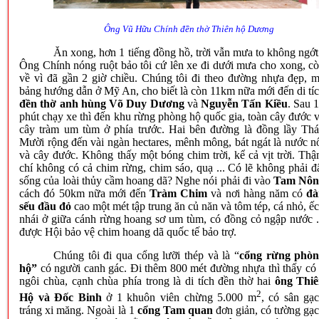
Ông Vũ Hữu Chính đền thờ Thiên hộ Dương
Ăn xong, hơn 1 tiếng đồng hồ, trời vẫn mưa to không ngớt
Ông Chính nóng ruột bảo tôi cứ lên xe đi dưới mưa cho xong, c
về vì đã gần 2 giờ chiều. Chúng tôi đi theo đường nhựa đẹp, 
bảng hướng dẫn ở Mỹ An, cho biết là còn 11km nữa mới đến di
tí
đền thờ anh hùng Võ Duy Dương
và
Nguyễn Tấn Kiều
. Sau 
phút chạy xe thì đến khu rừng phòng hộ quốc gia, toàn cây đước 
cây tràm um tùm ở phía trước. Hai bên đường là đồng lầy Th
Mười rộng đến vài ngàn hectares, mênh mông, bát ngát là nước n
và cây đước. Không thấy một bóng chim trời, kể cả vịt trời. Th
chí không có cả chim rừng, chim sáo, quạ ... Có lẽ không phải đ
sống của loài thủy cầm hoang dã? Nghe nói phải đi vào
Tam Nôn
cách đó 50km nữa mới đến
Tràm Chim
và nơi hàng năm có
đà
sếu đầu đỏ
cao một mét tập trung ăn củ năn và tôm tép, cá nhỏ, ế
nhái ở giữa cánh rừng hoang sơ um tùm, có đồng cỏ ngập nước .
được Hội bảo vệ chim hoang dã quốc tế bảo trợ.
Chúng tôi đi qua cổng lưỡi thép và là “
cổng rừng phò
hộ”
có người canh gác. Đi thêm 800 mét đường nhựa thì thấy có
ngôi chùa, cạnh chùa phía trong là di tích đền thờ hai
ông Thi
2
Hộ và Đốc Binh
ở 1 khuôn viên chừng 5.000 m
, có sân gạ
tráng xi măng. Ngoài là 1
cổng Tam quan
đơn giản, có tường gạ