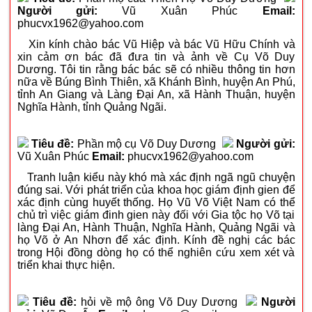
Người gửi:
Vũ Xuân Phúc
Email:
phucvx1962@yahoo.com
Xin kính chào bác Vũ Hiệp và bác Vũ Hữu Chính và
xin cảm ơn bác đã đưa tin và ảnh về Cụ Võ Duy
Dương. Tôi tin rằng bác bác sẽ có nhiều thông tin hơn
nữa về Búng Bình Thiên, xã Khánh Bình, huyện An Phú,
tỉnh An Giang và Làng Đại An, xã Hành Thuận, huyện
Nghĩa Hành, tỉnh Quảng Ngãi.
Tiêu đề:
Phần mộ cụ Võ Duy Dương
Người gửi:
Vũ Xuân Phúc
Email:
phucvx1962@yahoo.com
Tranh luận kiểu này khó mà xác định ngã ngũ chuyện
đúng sai. Với phát triển của khoa học giám định gien để
xác định cùng huyết thống. Họ Vũ Võ Việt Nam có thể
chủ trì việc giám đinh gien này đối với Gia tộc họ Võ tại
làng Đại An, Hành Thuận, Nghĩa Hành, Quảng Ngãi và
họ Võ ở An Nhơn để xác định. Kính đề nghị các bác
trong Hội đồng dòng họ có thể nghiên cứu xem xét và
triển khai thực hiện.
Tiêu đề:
hỏi về mộ ông Võ Duy Dương
Người