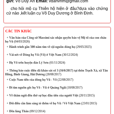
gửi:
Võ Duy Ấn
Email:
vdanvnm@gmail.com
cho hỏi mộ cụ Thiên hộ hiện ở đâu?dựa vào chứng
cứ nào ,kết luận cụ Võ Duy Dương ở Bình Định.
CÁC TIN KHÁC
+
Văn bản của Công sứ Massimi xác nhận quyền bảo vệ Mộ tổ của con cháu
họ Vũ
(04/03/2026)
+
Hành trình gần 500 năm tìm về cội nguồn dòng họ
(29/05/2025)
+
Vài nét về Dòng họ Vũ (Võ) ở Việt Nam
(30/12/2024)
+
Họ Võ trên huyện đảo Lý Sơn
(01/11/2024)
+
Thông báo cuộc điền dã khảo sát số 3 (16/6/2017) tại thôn Trạch Xá, xã Tân
Hồng, Bình Giang, Hải Dương
(28/08/2017)
+
Cuộc Nam tiến của dòng họ Vũ - Võ
(22/08/2017)
+
Đi tìm nguồn gốc họ Võ - Vũ ở Quảng Ngãi
(18/08/2017)
+
​Về thăm ngôi đền thờ sự học đầu tiên của người Việt
(20/11/2015)
+
Đôi điều cần làm sáng tỏ thêm về họ Vũ / Võ Việt Nam
(23/01/2015)
+
Đền làng Thân
(09/12/2014)