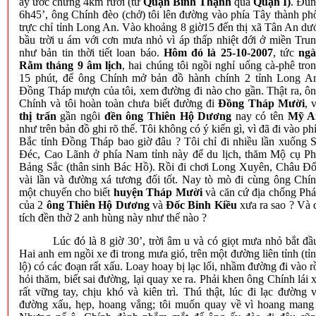
ấy ước chừng 4km rưỡi (từ
Quận Bình Thạnh
qua
Quận I)
. Đú
6h45’, ông Chính đèo (chở) tôi lên đường vào phía Tây thành ph
trực chỉ tỉnh Long An. Vào khoảng 8 giờ15 đến thị xã Tân An dư
bầu trời u ám với cơn mưa nhỏ vì áp thấp nhiệt đới ở miền Tru
như bản tin thời tiết loan báo.
Hôm đó là 25-10-2007
, tức
ngà
Rằm tháng 9 âm lịch
, hai chúng tôi ngồi nghỉ uống cà-phê tro
15 phút, để ông Chính mở bản đồ hành chính 2 tỉnh Long A
Đồng Tháp mượn của tôi, xem đường đi nào cho gần. Thật ra, ô
Chính và tôi hoàn toàn chưa biết đường đi
Đồng Tháp Mười
, 
thị trấn
gần ngôi
đền ông Thiên Hộ Dương
nay có tên
Mỹ A
như trên bản đồ ghi rõ thế. Tôi không có ý kiến gì, vì đã đi vào ph
Bắc tỉnh Đồng Tháp bao giờ đâu ? Tôi chỉ đi nhiều lần xuống 
Đéc, Cao Lãnh ở phía
Nam
tỉnh này để du lịch, thăm Mộ cụ P
Bảng Sắc (thân sinh Bác Hồ). Rồi đi chơi Long Xuyên, Châu Đ
vài lần và đường xá tương đối tốt. Nay tò mò đi cùng ông Chí
một chuyến cho biết
huyện Tháp Mười
và căn cứ địa chống Ph
của 2
ông Thiên Hộ Dương
và
Đốc Binh Kiều
xưa ra sao ? Và 
tích đền thờ 2 anh hùng này như thế nào ?
Lúc đó là 8 giờ 30’, trời âm u và có giọt mưa nhỏ bắt đầ
Hai anh em ngồi xe đi trong mưa gió, trên một đường liên tỉnh (tỉ
lộ) có các đoạn rất xấu. Loay hoay bị lạc lối, nhầm đường đi vào r
hỏi thăm, biết sai đường, lại quay xe ra. Phải khen ông Chính lái 
rất vững tay, chịu khó và kiên trì. Thú thật, lúc đi lạc đường 
đường xấu, hẹp, hoang vắng; tôi muốn quay về vì hoang mang