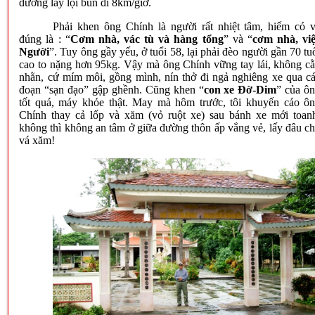
đường lầy lội bùn đi 8km/giờ.
Phải khen ông Chính là người rất nhiệt tâm, hiếm có 
đúng là : “
Cơm nhà, vác tù và hàng tổng
” và “
cơm nhà, vi
Người
”. Tuy ông gầy yếu, ở tuổi 58, lại phải đèo người gần 70 tu
cao to nặng hơn 95kg. Vậy mà ông Chính vững tay lái, không c
nhằn, cứ mím môi, gồng mình, nín thở đi ngả nghiêng xe qua c
đoạn “sạn đạo” gập ghềnh. Cũng khen “
con xe Đờ-Dim
” của ô
tốt quá, máy khỏe thật. May mà hôm trước, tôi khuyến cáo ô
Chính thay cả lốp và xăm (vỏ ruột xe) sau bánh xe mới toan
không thì không an tâm ở giữa đường thôn ấp vắng vẻ, lấy đâu c
vá xăm!