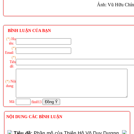
Ảnh: Vũ Hữu Chí
BÌNH LUẬN CỦA BẠN
(*)
Họ
tên:
(*)
Email:
(*)
Tiêu
đề:
(*)
Nội
dung:
Mã:
flm013
NỘI DUNG CÁC BÌNH LUẬN
Tiêu đề:
Phần mộ của Thiên Hộ Võ Duy Dương