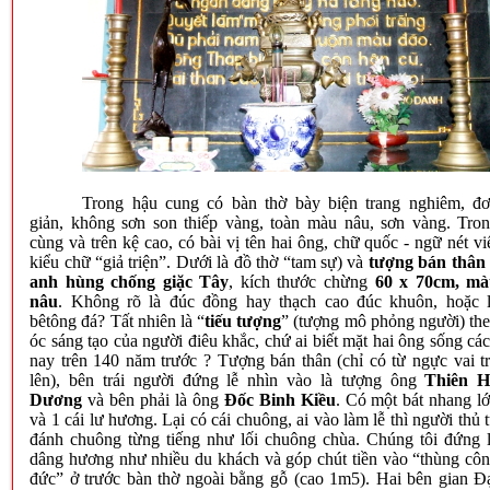
Trong hậu cung có bàn thờ bày biện trang nghiêm, đ
giản, không sơn son thiếp vàng, toàn màu nâu, sơn vàng. Tro
cùng và trên kệ cao, có bài vị tên hai ông, chữ quốc - ngữ nét vi
kiểu chữ “giả triện”. Dưới là đồ thờ “tam sự) và
tượng bán thân
anh hùng chống giặc Tây
, kích thước chừng
60 x 70cm, m
nâu
. Không rõ là đúc đồng hay thạch cao đúc khuôn, hoặc 
bêtông đá? Tất nhiên là “
tiếu tượng
” (tượng mô phỏng người) th
óc sáng tạo của người điêu khắc, chứ ai biết mặt hai ông sống cá
nay trên 140 năm trước ? Tượng bán thân (chỉ có từ ngực vai t
lên), bên trái người đứng lễ nhìn vào là tượng ông
Thiên H
Dương
và bên phải là ông
Đốc Binh Kiều
. Có một bát nhang l
và 1 cái lư hương. Lại có cái chuông, ai vào làm lễ thì người thủ 
đánh chuông từng tiếng như lối chuông chùa. Chúng tôi đứng 
dâng hương như nhiều du khách và góp chút tiền vào “thùng cô
đức” ở trước bàn thờ ngoài bằng gỗ (cao 1m5). Hai bên gian Đ