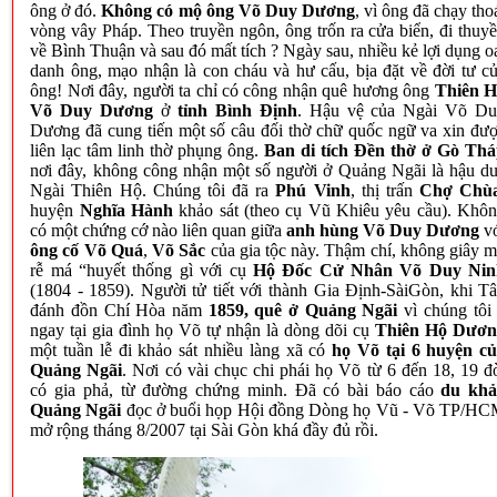
ông ở đó.
Không có mộ ông Võ Duy Dương
, vì ông đã chạy tho
vòng vây Pháp. Theo truyền ngôn, ông trốn ra cửa biển, đi thuy
về Bình Thuận và sau đó mất tích ? Ngày sau, nhiều kẻ lợi dụng o
danh ông, mạo nhận là con cháu và hư cấu, bịa đặt về đời tư c
ông! Nơi đây, người ta chỉ có công nhận quê hương ông
Thiên H
Võ Duy Dương
ở
tỉnh Bình Định
. Hậu vệ của Ngài Võ D
Dương đã cung tiến một số câu đối thờ chữ quốc ngữ va xin đư
liên lạc tâm linh thờ phụng ông.
Ban di tích Đền thờ ở Gò Th
nơi đây, không công nhận một số người ở Quảng Ngãi là hậu d
Ngài Thiên Hộ. Chúng tôi đã ra
Phú Vinh
, thị trấn
Chợ Chù
huyện
Nghĩa Hành
khảo sát (theo cụ Vũ Khiêu yêu cầu). Khô
có một chứng cớ nào liên quan giữa
anh hùng Võ Duy Dương
v
ông cố Võ Quá
,
Võ Sắc
của gia tộc này. Thậm chí, không giây 
rễ má “huyết thống gì với cụ
Hộ Đốc Cử Nhân Võ Duy Nin
(1804 - 1859). Người tử tiết với thành Gia Định-SàiGòn, khi T
đánh đồn Chí Hòa năm
1859, quê ở Quảng Ngãi
vì chúng tôi
ngay tại gia đình họ Võ tự nhận là dòng dõi cụ
Thiên Hộ Dươn
một tuần lễ đi khảo sát nhiều làng xã có
họ Võ tại 6 huyện c
Quảng Ngãi
. Nơi có vài chục chi phái họ Võ từ 6 đến 18, 19 đ
có gia phả, từ đường chứng minh. Đã có bài báo cáo
du khả
Quảng Ngãi
đọc ở buổi họp Hội đồng Dòng họ Vũ - Võ TP/H
mở rộng tháng 8/2007 tại Sài Gòn khá đầy đủ rồi.