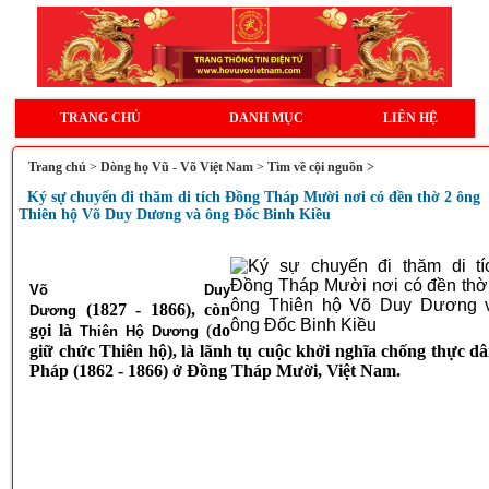
TRANG CHỦ
DANH MỤC
LIÊN HỆ
Trang chủ
>
Dòng họ Vũ - Võ Việt Nam
>
Tìm về cội nguồn >
Ký sự chuyến đi thăm di tích Đồng Tháp Mười nơi có đền thờ 2 ông
Thiên hộ Võ Duy Dương và ông Đốc Binh Kiều
Võ Duy
(1827 - 1866), còn
Dương
gọi là
(
do
Thiên Hộ Dương
giữ chức Thiên hộ), là lãnh tụ cuộc khởi nghĩa chống thực d
Pháp (1862 - 1866) ở Đồng Tháp Mười, Việt Nam.