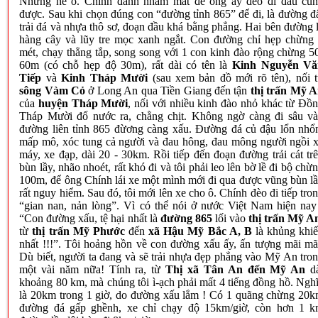
Nhưng nể ô. Chính đành nhắm mắt để ông ấy đèo đi đâu cũ
được. Sau khi chọn đúng con “đường tỉnh 865” để đi, là đường đ
trải đá và nhựa thô sơ, đoạn đầu khá bằng phẳng. Hai bên đường 
hàng cây và lũy tre mọc xanh ngắt. Con đường chỉ hẹp chừng
mét, chạy thẳng tắp, song song với 1 con kinh đào rộng chừng 5
60m (có chỗ hẹp độ 30m), rất dài có tên là
Kinh Nguyễn Vă
Tiếp
và
Kinh Tháp Mười
(sau xem bản đồ mới rõ tên), nối 
sông Vàm Cỏ
ở Long An qua Tiền Giang đến tận
thị trấn Mỹ 
của
huyện Tháp Mười
, nối với nhiều kinh đào nhỏ khác từ Đồ
Tháp Mười đổ nước ra, chằng chịt. Không ngờ càng đi sâu v
đường liên tỉnh 865 đừơng càng xấu. Đường đá củ đậu lổn nhổ
mấp mô, xóc tung cả người và đau hông, đau mông người ngồi 
máy, xe đạp, dài 20 - 30km. Rồi tiếp đến đoạn đường trải cát tr
bùn lầy, nhão nhoét, rất khó đi và tôi phải leo lên bờ lề đi bộ chừ
100m, để ông Chính lái xe một mình mới đi qua được vũng bùn l
rất nguy hiểm. Sau đó, tôi mới lên xe cho ô. Chính đèo đi tiếp tro
“gian nan, nản lòng”. Vì có thể nói ở nước Việt
Nam
hiện nay
“Con đường xấu, tệ hại nhất là
đường 865
lối vào
thị trấn Mỹ A
từ
thị trấn Mỹ Phước
đến
xã Hậu Mỹ Bắc A, B
là khủng khi
nhất !!!”. Tôi hoảng hồn về con đường xấu ấy, ấn tượng mãi mã
Dù biết, người ta đang và sẽ trải nhựa đẹp phẳng vào Mỹ An tro
một vài năm nữa! Tính ra, từ
Thị xã Tân An đến Mỹ An
dà
khoảng 80 km, mà chúng tôi ì-ạch phải mất 4 tiếng đồng hồ. Ngh
là 20km trong 1 giờ, do đường xấu lắm ! Có 1 quãng chừng 20
đường đá gấp ghềnh, xe chỉ chạy độ 15km/giờ, còn hơn 1 