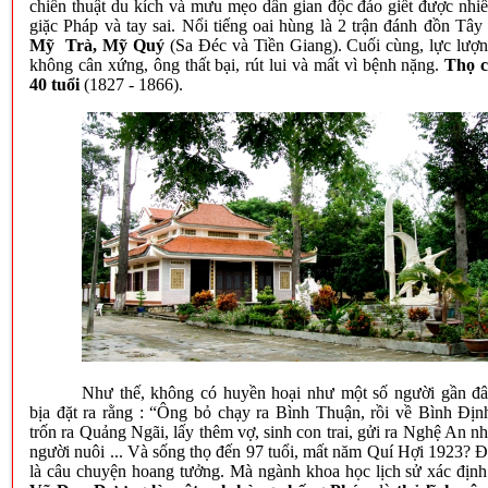
chiến thuật du kích và mưu mẹo dân gian độc đáo giết được nhi
giặc Pháp và tay sai. Nổi tiếng oai hùng là 2 trận đánh đồn Tây
Mỹ Trà, Mỹ Quý
(Sa Đéc và Tiền Giang). Cuối cùng, lực lượ
không cân xứng, ông thất bại, rút lui và mất vì bệnh nặng.
Thọ 
40 tuổi
(1827 - 1866).
Như thế, không có huyền hoại như một số người gần đ
bịa đặt ra rằng : “Ông bỏ chạy ra Bình Thuận, rồi về Bình Địn
trốn ra Quảng Ngãi, lấy thêm vợ, sinh con trai, gửi ra Nghệ An n
người nuôi ... Và sống thọ đến 97 tuổi, mất năm Quí Hợi 1923? 
là câu chuyện hoang tưởng. Mà ngành khoa học lịch sử xác định