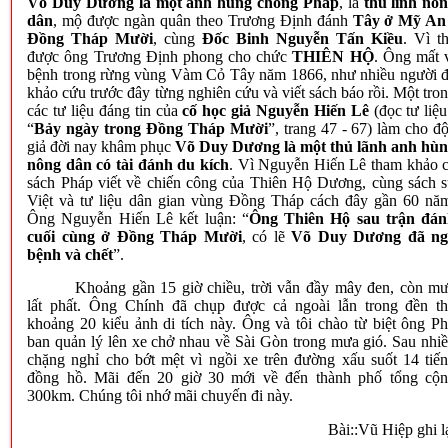
Võ Duy Dương là một anh hùng chống Pháp
, là
thủ lĩnh nô
dân
, mộ được ngàn quân theo Trương Định đánh
Tây ở Mỹ An
Đồng Tháp Mười
, cùng
Đốc Binh Nguyễn Tấn Kiều
. Vì t
được ông Trương Định phong cho chức
THIÊN HỘ
. Ông mất 
bệnh trong rừng vùng Vàm Cỏ Tây năm 1866, như nhiều người 
khảo cứu trước đây từng nghiên cứu và viết sách báo rồi. Một tro
các tư liệu đáng tin của
cố học giả Nguyễn Hiến Lê
(đọc tư liệu
“
Bảy ngày trong Đồng Tháp Mười
”, trang 47 - 67) làm cho đ
giả đời nay khâm phục
Võ Duy Dương là một thủ lãnh anh hù
nông dân có tài đánh du kích
. Vì Nguyễn Hiến Lê tham khảo 
sách Pháp viết về chiến công của Thiên Hộ Dương, cùng sách 
Việt và tư liệu dân gian vùng Đồng Tháp cách đây gần 60 nă
Ông Nguyễn Hiến Lê kết luận: “
Ông Thiên Hộ sau trận đá
cuối cùng ở Đồng Tháp Mười
, có lẽ
Võ Duy Dương đã ng
bệnh và chết
”.
Khoảng gần 15 giờ chiều, trời vẫn đầy mây đen, còn m
lất phất. Ông Chính đã chụp được cả ngoài lẫn trong đền t
khoảng 20 kiểu ảnh di tích này. Ông và tôi chào từ biệt ông P
ban quản lý lên xe chở nhau về Sài Gòn trong mưa gió. Sau nhi
chặng nghỉ cho bớt mệt vì ngồi xe trên đường xấu suốt 14 tiế
đồng hồ. Mãi đến 20 giờ 30 mới về đến thành phố tổng cộ
300km. Chúng tôi nhớ mãi chuyến đi này.
Bài::Vũ Hiệp ghi l