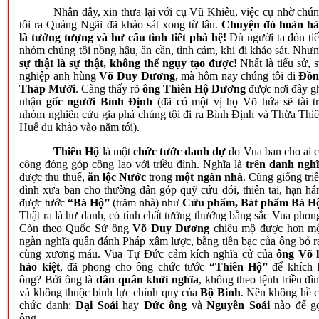
Nhân đây, xin thưa lại với cụ Vũ Khiêu, việc cụ nhờ chú
tôi ra Quảng Ngãi đã khảo sát xong từ lâu.
Chuyện đó hoàn h
là tưởng tượng và hư cấu tình tiết phả hệ!
Dù người ta đón ti
nhóm chúng tôi nồng hậu, ân cần, tình cảm, khi đi khảo sát. Như
sự thật là sự thật, không thể ngụy tạo được!
Nhất là tiểu sử, 
nghiệp anh hùng
Võ Duy Dương
, mà hôm nay chúng tôi đi
Đồn
Tháp Mười
. Càng thấy rõ
ông Thiên Hộ Dương
được nơi đây g
nhận
gốc người Bình Định
(đã có một vị họ Võ hứa sẽ tài t
nhóm nghiên cứu gia phả chúng tôi đi ra Bình Định và Thừa Thi
Huế du khảo vào năm tới).
Thiên Hộ
là một
chức tước danh dự
do Vua ban cho ai 
công đóng góp công lao với triều đình. Nghĩa là
trên danh ngh
được thu thuế,
ăn lộc Nước
trong
một ngàn nhà
. Cũng giống tri
đình xưa ban cho thường dân góp quỹ cứu đói, thiên tai, hạn há
được tước
“Bá Hộ”
(trăm nhà) như
Cửu phẩm, Bát phẩm Bá H
Thật ra là hư danh, có tính chất tưởng thưởng bằng sắc Vua phon
Còn theo Quốc Sử ông
Võ Duy Dương
chiêu mộ được hơn m
ngàn nghĩa quân đánh Pháp xâm lược, bằng tiền bạc của ông bỏ r
cùng xương máu. Vua Tự Đức cảm kích nghĩa cử của
ông Võ 
hào kiệt
, đã phong cho ông chức tước
“Thiên Hộ”
để khích 
ông? Bởi ông là
dân quân khởi nghĩa
, không theo lệnh triều đì
và không thuộc binh lực chính quy của
Bộ Binh
. Nên không hề 
chức danh:
Đại Soái
hay
Đức ông
và
Nguyên Soái
nào để g
ông.