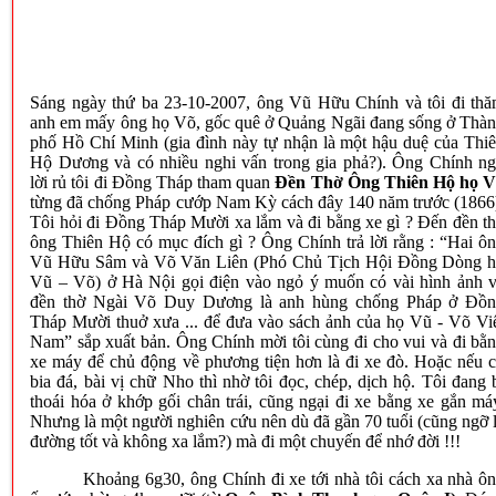
Sáng ngày thứ ba 23-10-2007, ông Vũ Hữu Chính và tôi đi th
anh em mấy ông họ Võ, gốc quê ở Quảng Ngãi đang sống ở Thà
phố Hồ Chí Minh (gia đình này tự nhận là một hậu duệ của Thi
Hộ Dương và có nhiều nghi vấn trong gia phả?). Ông Chính n
lời rủ tôi đi Đồng Tháp tham quan
Đền Thờ Ông Thiên Hộ họ 
từng đã chống Pháp cướp Nam Kỳ cách đây 140 năm trước (1866
Tôi hỏi đi Đồng Tháp Mười xa lắm và đi bằng xe gì ? Đến đền t
ông Thiên Hộ có mục đích gì ? Ông Chính trả lời rằng : “Hai ô
Vũ Hữu Sâm và Võ Văn Liên (Phó Chủ Tịch Hội Đồng Dòng 
Vũ – Võ) ở Hà Nội gọi điện vào ngỏ ý muốn có vài hình ảnh 
đền thờ Ngài Võ Duy Dương là anh hùng chống Pháp ở Đồ
Tháp Mười thuở xưa ... để đưa vào sách ảnh của họ Vũ - Võ Vi
Nam” sắp xuất bản. Ông Chính mời tôi cùng đi cho vui và đi bằ
xe máy để chủ động về phương tiện hơn là đi xe đò. Hoặc nếu 
bia đá, bài vị chữ Nho thì nhờ tôi đọc, chép, dịch hộ. Tôi đang 
thoái hóa ở khớp gối chân trái, cũng ngại đi xe bằng xe gắn má
Nhưng là một ng
ười
nghiên cứu nên dù đã gần 70 tuổi (cũng ngỡ 
đường tốt và không xa lắm?) mà đi một chuyến để nhớ đời !!!
Khoảng 6g30, ông Chính đi xe tới nhà tôi cách xa nhà ô