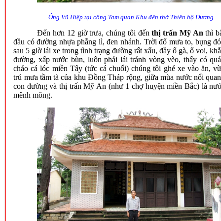
Ông Vũ Hiệp tại cổng Tam quan Khu đền thờ Thiên hộ Dương
Đến hơn 12 giờ trưa, chúng tôi đến
thị trấn Mỹ An
thì b
đầu có đường nhựa phẳng lì, đen nhánh. Trời đổ mưa to, bụng đó
sau 5 giờ lái xe trong tình trạng đường rất xấu, đầy ổ gà, ổ voi, kh
đường, xấp nước bùn, luôn phải lái tránh vòng vèo, thấy có qu
cháo cá lóc miền Tây (tức cá chuối) chúng tôi ghé xe vào ăn, v
trú mưa tầm tã của khu Đồng Tháp rộng, giữa mùa nước nổi qua
con đường và thị trấn Mỹ An (như 1 chợ huyện miền Bắc) là nư
mênh mông.