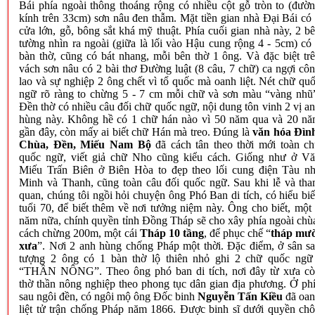
Bái phía ngoài thông thoáng rộng có nhiều cột gỗ tròn to (đườ
kính trên 33cm) sơn nâu đen thẫm. Mặt tiền gian nhà Đại Bái có
cửa lớn, gỗ, bông sắt khá mỹ thuật. Phía cuối gian nhà này, 2 b
tường nhìn ra ngoài (giữa là lối vào Hậu cung rộng 4 - 5cm) có
bàn thờ, cũng có bát nhang, mỗi bên thờ 1 ông. Và đặc biệt tr
vách sơn nâu có 2 bài thơ Đường luật (8 câu, 7 chữ) ca ngợi cô
lao và sự nghiệp 2 ông chết vì tổ quốc mà oanh liệt. Nét chữ qu
ngữ rõ ràng to chừng 5 - 7 cm mỗi chữ và sơn màu “vàng nhũ
Đền thờ có nhiều câu đối chữ quốc ngữ, nội dung tôn vinh 2 vị a
hùng này. Không hề có 1 chữ hán nào vì 50 năm qua và 20 n
gần đây, còn mấy ai biết chữ Hán mà treo. Đúng là
văn hóa Đìn
Chùa, Đền, Miếu
Nam
Bộ
đã cách tân theo thời mới toàn c
quốc ngữ, viết giả chữ Nho cũng kiểu cách. Giống như ở V
Miếu Trấn Biên ở Biên Hòa to đẹp theo lối cung điện Tàu n
Minh và Thanh, cũng toàn câu đối quốc ngữ. Sau khi lễ và th
quan, chúng tôi ngồi hỏi chuyện ông Phó Ban di tích, có hiểu biế
tuổi 70, để biết thêm về nơi tưởng niệm này. Ông cho biết, một
năm nữa, chính quyền tỉnh Đồng Tháp sẽ cho xây phía ngoài chù
cách chừng 200m, một cái
Tháp 10 tầng
, để phục chế “
tháp mư
xưa
”. Nơi 2 anh hùng chống Pháp một thời. Đặc điểm, ở sân s
tượng 2 ông có 1 bàn thờ lộ thiên nhỏ ghi 2 chữ quốc ngữ
“THẦN NÔNG”. Theo ông phó ban di tích, nơi đây từ xưa c
thờ thần nông nghiệp theo phong tục dân gian địa phương. Ở ph
sau ngôi đền, có ngôi mộ ông Đốc binh
Nguyễn Tấn Kiều
đã oa
liệt tử trận chống Pháp năm 1866. Được binh sĩ dưới quyền ch