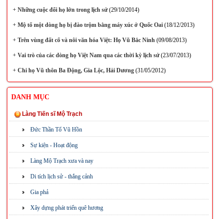
+
Những cuộc đổi họ lớn trong lịch sử
(29/10/2014)
+
Mộ tổ một dòng họ bị đào trộm bằng máy xúc ở Quốc Oai
(18/12/2013)
+
Trên vùng đất cổ và nôi văn hóa Việt: Họ Vũ Bắc Ninh
(09/08/2013)
+
Vai trò của các dòng họ Việt Nam qua các thời kỳ lịch sử
(23/07/2013)
+
Chi họ Vũ thôn Ba Động, Gia Lộc, Hải Dương
(31/05/2012)
DANH MỤC
Làng Tiến sĩ Mộ Trạch
Đức Thần Tổ Vũ Hồn
Sự kiện - Hoạt động
Làng Mộ Trạch xưa và nay
Di tích lịch sử - thắng cảnh
Gia phả
Xây dựng phát triển quê hương