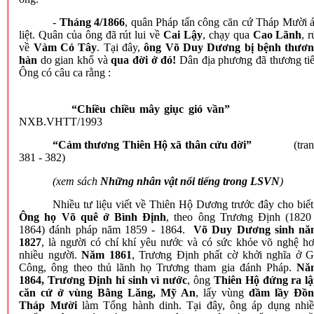
-
Tháng 4/1866
, quân Pháp tấn công căn cứ Tháp Mười 
liệt. Quân của ông đã rút lui về
Cai Lậy
, chạy qua
Cao Lãnh
, r
về
Vàm Cỏ Tây
. Tại đây,
ông Võ Duy Dương bị bệnh thươn
hàn
do gian khổ và
qua đời ở đó!
Dân địa phương đã thương ti
Ông có câu ca rằng :
“Chiều chiều mây giục gió vần
NXB.VHTT/1993
“Cảm thương Thiên Hộ xã thân cứu đời”
(tra
381 - 382)
(xem sách
Những nhân vật nổi tiếng trong LSVN
)
Nhiều tư liệu viết về Thiên Hộ Dương trước đây cho biết
Ông họ Võ quê ở Bình Định
, theo ông Trương Định (1820
1864) đánh pháp năm 1859 - 1864.
Võ Duy Dương sinh nă
1827
, là người có chí khí yêu nước và có sức khỏe võ nghệ h
nhiều người.
Năm 1861
, Trương Định phất cờ khởi nghĩa ở 
Công, ông theo thủ lãnh họ Trương tham gia đánh Pháp.
Nă
1864, Trương Định hi sinh vì nước
, ông
Thiên Hộ đứng ra l
căn cứ ở vùng Bằng Lăng, Mỹ An
, lấy vùng
đầm lầy Đồn
Tháp Mười
làm Tổng hành dinh. Tại đây, ông áp dụng nhi