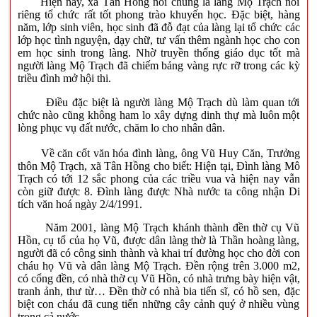
Hiện nay, xã Tân Hồng nói chung là làng Mộ Trạch nói
riêng tổ chức rất tốt phong trào khuyến học. Đặc biệt, hàng
năm, lớp sinh viên, học sinh đã đỗ đạt của làng lại tổ chức các
lớp học tình nguyện, dạy chữ, tư vấn thêm ngành học cho con
em học sinh trong làng. Nhờ truyền thống giáo dục tốt mà
người làng Mộ Trạch đã chiếm bảng vàng rực rỡ trong các kỳ
triều đình mở hội thi.
Điều đặc biệt là người làng Mộ Trạch dù làm quan tới
chức nào cũng không ham lo xây dựng dinh thự mà luôn một
lòng phục vụ đất nước, chăm lo cho nhân dân.
Về căn cốt văn hóa đình làng, ông Vũ Huy Căn, Trưởng
thôn Mộ Trạch, xã Tân Hồng cho biết: Hiện tại, Đình làng Mô
Trạch có tới 12 sắc phong của các triều vua và hiện nay vẫn
còn giữ được 8. Đình làng được Nhà nước ta công nhận Di
tích văn hoá ngày 2/4/1991.
Năm 2001, làng Mộ Trạch khánh thành đền thờ cụ Vũ
Hồn, cụ tổ của họ Vũ, được dân làng thờ là Thần hoàng làng,
người đã có công sinh thành và khai trí đường học cho đời con
cháu họ Vũ và dân làng Mộ Trạch. Đền rộng trên 3.000 m2,
có cổng đền, có nhà thờ cụ Vũ Hồn, có nhà trưng bày hiện vật,
tranh ảnh, thư từ… Đền thờ có nhà bia tiến sĩ, có hồ sen, đặc
biệt con cháu đã cung tiến những cây cảnh quý ở nhiều vùng
trong cả nước…