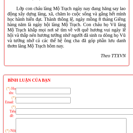
Lớp con cháu làng Mộ Trạch ngày nay đang hăng say lao
động xây dựng làng, xã, chăm lo cuộc sống và gắng hết mình
học hành hiển đạt. Thành thông lệ, ngày mồng 8 tháng Giêng
hàng năm là ngày hội làng Mộ Trạch. Con cháu họ Vũ làng
Mộ Trạch khắp mọi nơi sẽ tìm về với quê hương vui ngày lễ
hội và thắp nén hương tưởng nhớ người đã sinh ra dòng họ Vũ
và tưởng nhớ cả các thế hệ ông cha đã góp phần lưu danh
thơm làng Mộ Trạch hôm nay.
Theo TTXVN
BÌNH LUẬN CỦA BẠN
(*)
Họ
tên:
(*)
Email:
(*)
Tiêu
đề:
(*)
Nội