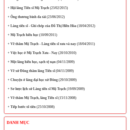
+
Hội làng Tiến sĩ Mộ Trạch
(23/02/2015)
+
Ông thương binh đa tài
(23/06/2012)
+
Làng tiến sĩ - Ghi chép của Đỗ Thị Hiền Hòa
(18/04/2012)
+
Mộ Trạch hiếu học
(10/09/2011)
+
Về thăm Mộ Trạch - Làng tiến sĩ xưa và nay
(18/04/2011)
+
Việc học ở Mộ Trạch Xưa - Nay
(20/10/2010)
+
Một làng hiếu học, sạch tệ nạn
(04/11/2009)
+
Về xứ Đông thăm làng Tiến sĩ
(04/11/2009)
+
Chuyện ở làng đại học xứ Đông
(29/10/2009)
+
Sơ lược lịch sử Làng tiến sĩ Mộ Trạch
(19/09/2009)
+
Về thăm Mộ Trạch, làng Tiến sĩ
(15/11/2008)
+
Tiếp bước tổ tiên
(25/10/2008)
DANH MỤC