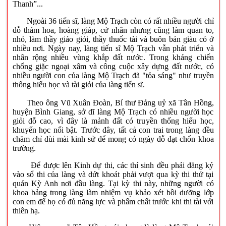
Thanh”...
Ngoài 36 tiến sĩ, làng Mộ Trạch còn có rất nhiều người chỉ
đỗ thám hoa, hoàng giáp, cử nhân nhưng cũng làm quan to,
nhỏ, làm thầy giáo giỏi, thầy thuốc tài và buôn bán giàu có ở
nhiều nơi. Ngày nay, làng tiến sĩ Mộ Trạch vẫn phát triển và
nhân rộng nhiều vùng khắp đất nước. Trong kháng chiến
chống giặc ngoại xâm và công cuộc xây dựng đất nước, có
nhiều người con của làng Mộ Trạch đã "tỏa sáng" như truyền
thống hiếu học và tài giỏi của làng tiến sĩ.
Theo ông Vũ Xuân Đoàn, Bí thư Đảng uỷ xã Tân Hồng,
huyện Bình Giang, sở dĩ làng Mộ Trạch có nhiều người học
giỏi đỗ cao, vì đây là mảnh đất có truyền thống hiếu học,
khuyến học nổi bật. Trước đây, tất cả con trai trong làng đều
chăm chỉ dùi mài kinh sử để mong có ngày đỗ đạt chốn khoa
trường.
Để được lên Kinh dự thi, các thí sinh đều phải đăng ký
vào sổ thi của làng và dứt khoát phải vượt qua kỳ thi thử tại
quán Kỳ Anh nơi đầu làng. Tại kỳ thi này, những người có
khoa bảng trong làng làm nhiệm vụ khảo xét bồi dưỡng lớp
con em để họ có đủ năng lực và phẩm chất trước khi thi tài với
thiên hạ.