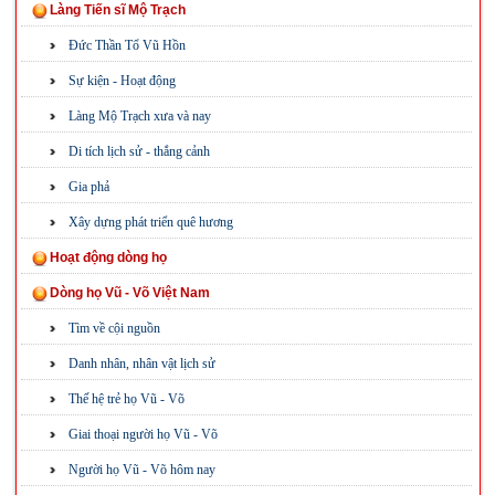
Làng Tiến sĩ Mộ Trạch
Đức Thần Tổ Vũ Hồn
Sự kiện - Hoạt động
Làng Mộ Trạch xưa và nay
Di tích lịch sử - thắng cảnh
Gia phả
Xây dựng phát triển quê hương
Hoạt động dòng họ
Dòng họ Vũ - Võ Việt Nam
Tìm về cội nguồn
Danh nhân, nhân vật lịch sử
Thế hệ trẻ họ Vũ - Võ
Giai thoại người họ Vũ - Võ
Người họ Vũ - Võ hôm nay