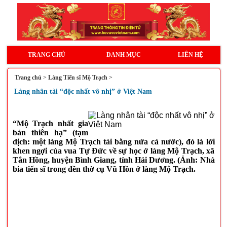
TRANG CHỦ
DANH MỤC
LIÊN HỆ
Trang chủ
>
Làng Tiến sĩ Mộ Trạch
>
Làng nhân tài “độc nhất vô nhị” ở Việt Nam
“Mộ Trạch nhất gia
bán thiên hạ” (tạm
dịch: một làng Mộ Trạch tài bằng nửa cả nước), đó là lời
khen ngợi của vua Tự Đức về sự học ở làng Mộ Trạch, xã
Tân Hồng, huyện Bình Giang, tỉnh Hải Dương. (Ảnh: Nhà
bia tiến sĩ trong đền thờ cụ Vũ Hồn ở làng Mộ Trạch.