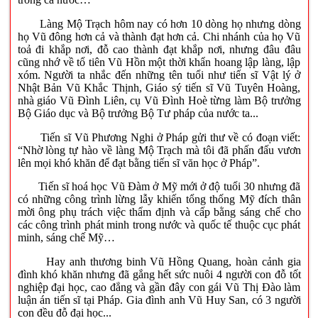
Làng Mộ Trạch hôm nay có hơn 10 dòng họ nhưng dòng
họ Vũ đông hơn cả và thành đạt hơn cả. Chi nhánh của họ Vũ
toả đi khắp nơi, đỗ cao thành đạt khắp nơi, nhưng đâu đâu
cũng nhớ về tổ tiên Vũ Hồn một thời khẩn hoang lập làng, lập
xóm. Người ta nhắc đến những tên tuổi như tiến sĩ Vật lý ở
Nhật Bản Vũ Khắc Thịnh, Giáo sý tiến sĩ Vũ Tuyên Hoàng,
nhà giáo Vũ Đình Liên, cụ Vũ Đình Hoè từng làm Bộ trưởng
Bộ Giáo dục và Bộ trưởng Bộ Tư pháp của nước ta...
Tiến sĩ Vũ Phương Nghi ở Pháp gửi thư về có đoạn viết:
“Nhờ lòng tự hào về làng Mộ Trạch mà tôi đã phấn đấu vươn
lên mọi khó khăn để đạt bằng tiến sĩ văn học ở Pháp”.
Tiến sĩ hoá học Vũ Đàm ở Mỹ mới ở độ tuổi 30 nhưng đã
có những công trình lừng lẫy khiến tổng thống Mỹ đích thân
mời ông phụ trách việc thẩm định và cấp bằng sáng chế cho
các công trình phát minh trong nước và quốc tế thuộc cục phát
minh, sáng chế Mỹ…
Hay anh thương binh Vũ Hồng Quang, hoàn cảnh gia
đình khó khăn nhưng đã gắng hết sức nuôi 4 người con đỗ tốt
nghiệp đại học, cao đẳng và gần đây con gái Vũ Thị Đào làm
luận án tiến sĩ tại Pháp. Gia đình anh Vũ Huy San, có 3 người
con đều đỗ đại học...