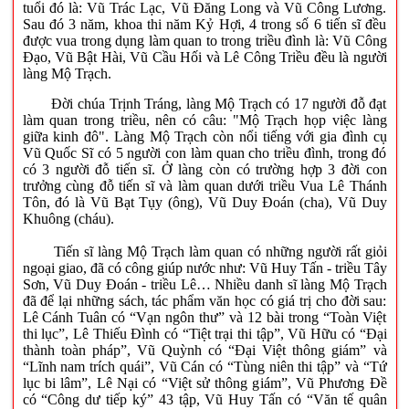
tuổi đó là: Vũ Trác Lạc, Vũ Đăng Long và Vũ Công Lương.
Sau đó 3 năm, khoa thi năm Kỷ Hợi, 4 trong số 6 tiến sĩ đều
được vua trong dụng làm quan to trong triều đình là: Vũ Công
Đạo, Vũ Bật Hài, Vũ Cầu Hối và Lê Công Triều đều là người
làng Mộ Trạch.
Đời chúa Trịnh Tráng, làng Mộ Trạch có 17 người đỗ đạt
làm quan trong triều, nên có câu: "Mộ Trạch họp việc làng
giữa kinh đô". Làng Mộ Trạch còn nổi tiếng với gia đình cụ
Vũ Quốc Sĩ có 5 người con làm quan cho triều đình, trong đó
có 3 người đỗ tiến sĩ. Ở làng còn có trường hợp 3 đời con
trưởng cùng đỗ tiến sĩ và làm quan dưới triều Vua Lê Thánh
Tôn, đó là Vũ Bạt Tụy (ông), Vũ Duy Đoán (cha), Vũ Duy
Khuông (cháu).
Tiến sĩ làng Mộ Trạch làm quan có những người rất giỏi
ngoại giao, đã có công giúp nước như: Vũ Huy Tấn - triều Tây
Sơn, Vũ Duy Đoán - triều Lê… Nhiều danh sĩ làng Mộ Trạch
đã để lại những sách, tác phẩm văn học có giá trị cho đời sau:
Lê Cánh Tuân có “Vạn ngôn thư” và 12 bài trong “Toàn Việt
thi lục”, Lê Thiếu Đình có “Tiệt trại thi tập”, Vũ Hữu có “Đại
thành toàn pháp”, Vũ Quỳnh có “Đại Việt thông giám” và
“Lĩnh nam trích quái”, Vũ Cán có “Tùng niên thi tập” và “Tứ
lục bi lâm”, Lê Nại có “Việt sử thông giám”, Vũ Phương Đề
có “Công dư tiếp ký” 43 tập, Vũ Huy Tấn có “Văn tế quân