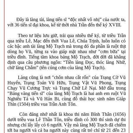
Đây là làng tài, làng tiến sĩ “độc nhất vô nhị” của nước ta,
với 36 tiến sĩ đại khoa, kể từ thời nhà Trần đến thế kỷ XVIII.
Theo tư liệu lưu giữ, trải qua nhiều thế kỷ, từ triều Trần
qua triều Lê, Mạc đến thời Vua Lê, Chúa Trịnh, luôn luôn có
các bậc anh tài làng Mộ Trạch mà trong đó đa phần là ruột thịt
dòng họ Vũ, từng ra vào giáp mặt nhau như "cơm bữa" tại
triều đình. Tiếng tăm khoa bảng Mộ Trạch, đời đời đã khẳng
định qua câu phương ngôn: “Tiền làng Đọc, thóc làng Nhữ,
chữ làng Chằm” (tên cúng cơm của làng Mộ Trạch).
Làng cũng là nơi "chôn nhau cắt rốn" của Trạng Cờ Vũ
Huyến, Trạng Toán Vũ Hữu, Trạng Vật Vũ Phong, Trạng
Chạy Vũ Cương Trực và Trạng Chữ Lê Nại. Mở đầu trong
"Bảng vàng tiến sĩ" của làng Mộ Trạch là hai anh em ruột Vũ
Nghiêu Tá và Vũ Hán Bi, cùng đỗ thái học sinh năm Giáp
Thìn (1504) triều vua Trần Anh Tôn.
Còn đáng nhớ nhất là khoa thi năm Bính Thân (1656)
dưới triều vua Lê Thần Tôn, triều đình có 300 thí sinh dự thi
nhưng chỉ lấy lấy có 6 người. Vậy mà làng Mộ Trạch đã chiếm
tới ba người và cả ba người này cùng rất trẻ chỉ từ 21 đến 23