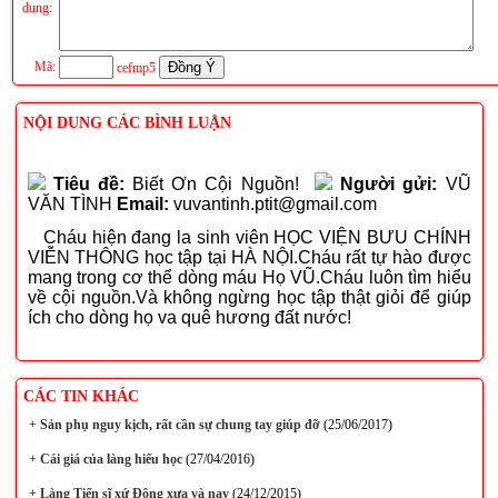
dung:
Mã:
cefmp5
NỘI DUNG CÁC BÌNH LUẬN
Tiêu đề:
Biết Ơn Cội Nguồn!
Người gửi:
VŨ
VĂN TÌNH
Email:
vuvantinh.ptit@gmail.com
Cháu hiện đang la sinh viên HỌC VIỆN BƯU CHÍNH
VIỄN THÔNG học tập tại HÀ NỘI.Cháu rất tự hào được
mang trong cơ thể dòng máu Họ VŨ.Cháu luôn tìm hiểu
về cội nguồn.Và không ngừng học tập thật giỏi để giúp
ích cho dòng họ va quê hương đất nước!
CÁC TIN KHÁC
+
Sản phụ nguy kịch, rất cần sự chung tay giúp đỡ
(25/06/2017)
+
Cái giá của làng hiếu học
(27/04/2016)
+
Làng Tiến sĩ xứ Đông xưa và nay
(24/12/2015)