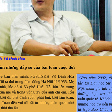
H Vũ Đình Hòa
tìm những đáp số của bài toán cuộc đời
về bản thân mình, PGS.TSKH Vũ Đình Hòa
“Vào năm 2002, tô
“Tôi ra đời trong đêm đông Hà Nội 11/1955. Mẹ
tác tại Đại học S
 nhà, lúc đó ở 53 phố Huế. Tôi lớn lên trong
Nội, tham gia lựa c
của mẹ và trong vòng tay của anh chị em. Rồi
dưỡng học trò thi
 biết đi, biết đánh ruồi, phủi bụi, biết làm toán,
toán quốc tế. Khi đó,
. Toán đến với tôi rất tự nhiên, thân quen như
những học trò tiêu bi
 thời thơ ấu.
là Ngô Bảo Châu, 