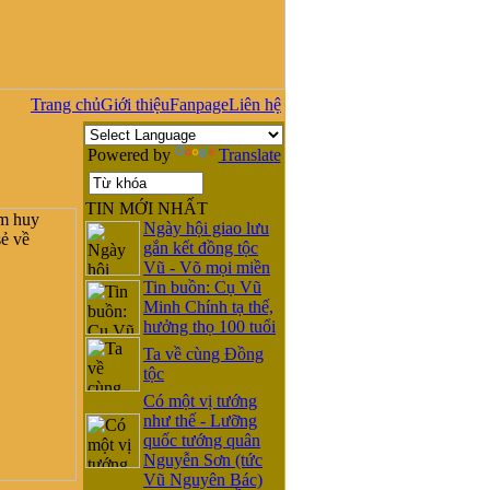
Trang chủ
Giới thiệu
Fanpage
Liên hệ
Powered by
Translate
TIN MỚI NHẤT
Ngày hội giao lưu
gắn kết đồng tộc
Vũ - Võ mọi miền
Tin buồn: Cụ Vũ
Minh Chính tạ thế,
hưởng thọ 100 tuổi
Ta về cùng Đồng
tộc
Có một vị tướng
như thế - Lưỡng
quốc tướng quân
Nguyễn Sơn (tức
Vũ Nguyên Bác)