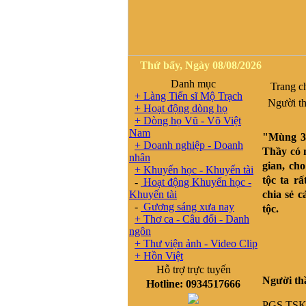
Thứ bẩy, Ngày 08/08/2026
Danh mục
Trang c
+ Làng Tiến sĩ Mộ Trạch
Người th
+ Hoạt động dòng họ
+ Dòng họ Vũ - Võ Việt
Nam
"Mùng 3 
+ Doanh nghiệp - Doanh
Thầy có 
nhân
gian, ch
+ Khuyến học - Khuyến tài
tộc ta r
-
Hoạt động Khuyến học -
Khuyến tài
chia sẻ 
-
Gương sáng xưa nay
tộc.
+ Thơ ca - Câu đối - Danh
ngôn
+ Thư viện ảnh - Video Clip
+ Hồn Việt
Hỗ trợ trực tuyến
Người th
Hotline: 0934517666
PGS.TSKH