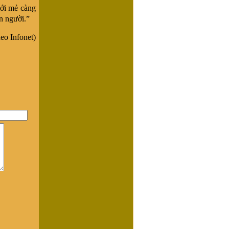
mới mẻ càng
n người.”
eo Infonet)