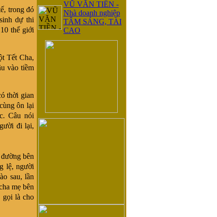
VŨ VĂN TIỀN -
ế, trong đó
Nhà doanh nghiệp
inh dự thi
TÂM SÁNG, TÀI
 10 thế giới
CAO
t Tết Cha,
âu vào tiềm
ó thời gian
cùng ôn lại
c. Câu nói
ười đi lại,
ừ đường bên
g lệ, người
ào sau, lần
 cha mẹ bên
 gọi là cho