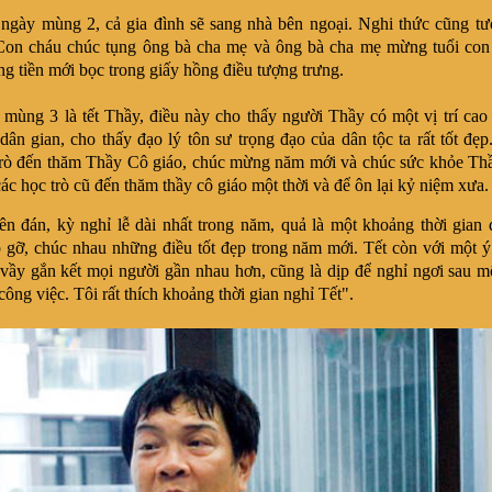
ngày mùng 2, cả gia đình sẽ sang nhà bên ngoại. Nghi thức cũng t
Con cháu chúc tụng ông bà cha mẹ và ông bà cha mẹ mừng tuổi con
g tiền mới bọc trong giấy hồng điều tượng trưng.
mùng 3 là tết Thầy, điều này cho thấy người Thầy có một vị trí cao
dân gian, cho thấy đạo lý tôn sư trọng đạo của dân tộc ta rất tốt đẹ
trò đến thăm Thầy Cô giáo, chúc mừng năm mới và chúc sức khỏe Th
các học trò cũ đến thăm thầy cô giáo một thời và để ôn lại kỷ niệm xưa.
n đán, kỳ nghỉ lễ dài nhất trong năm, quả là một khoảng thời gian
 gỡ, chúc nhau những điều tốt đẹp trong năm mới. Tết còn với một 
vầy gắn kết mọi người gần nhau hơn, cũng là dịp để nghỉ ngơi sau 
công việc. Tôi rất thích khoảng thời gian nghỉ Tết".