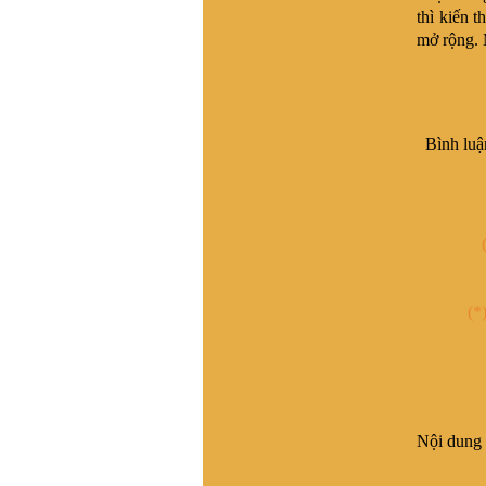
thì kiến 
Tôi muốn liên lạc để tìm gốc
gác họ Vũ Duy ở t Vĩnh Lại,
mở rộng. 
x Vĩnh Tuy, h Bình Giang, t.
Hải dương. Tương truyền
dòng họ này xuất phát từ
làng Hải Hán , Tĩnh Gia ,
Thanh Hóa , ra Hai Dương
Bình luậ
từ nam 1690. Đến khoảng
đầu TK20 còn giữ liên lạc
với bà còn trong lang Hải
Hán. Nay không tìm về quê
được do gia phả thất lạc và
tên làng Hải Hán đã thay
đổi, không xác định được
thôn nào xã nào ngày nay.
Kinh mong giúp đỡ . Xin
(*
trân trọng cảm ơn
VŨ HỒ VŨ :
Xin chào, Gia
đình chúng tôi đã vào Nam
từ đời Ông Bà. Hiện không
cò thông tin với giồng tộc.
Gia đình chúng tôi thuộc
Nội dung 
dòng "VŨ ĐÌNH". Rất
mong có thể tìm được thông