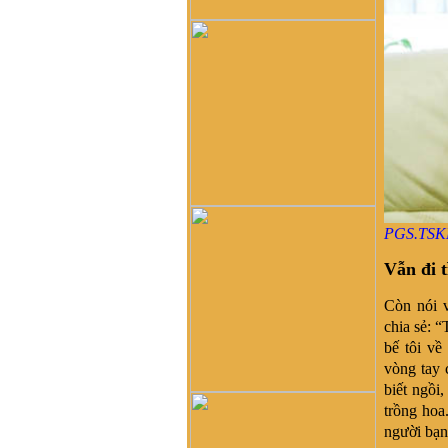
của mình ở Quảng Nam thì
lại phát tích từ ông Võ Như
Phô, con ông Võ Như Oanh
di cư từ miền bắc (không rõ
tỉnh) vào từ năm 1667. Việc
tìm hiểu cội nguồn cũng
chưa đến điểm mấu chốt.
Một số ông/bác trong tộc họ
dẫn về tộc Vũ/Võ với cụ tổ
Vũ Hồn nhưng không có
cây phả hệ để thấy sự gắn
kết này. Mong một ngày sẽ
có cây phả hệ để mọi con
PGS.TSK
dân họ Vũ/Võ có thể biết
dòng máu trong mình từ đâu
Vẫn đi 
ra. Trân trọng.
Còn nói 
Vũ Phong :
Tôi thấy từ thời
Hai Bà TRưng đã có họ Vũ
chia sẻ: 
,Các bác có thể xem sự tích
bế tôi về
tướng quân Bát Nàn.Nên
vòng tay 
nói họ Vũ ở ViệtNam xuất
biết ngồi,
phát kỷ 13 -Với Ông tổ là
trồng hoa
Vũ Hồn ,là không thuyết
người bạn
Phục.