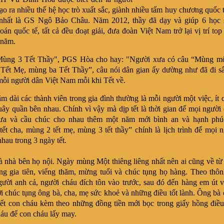
ạo ra nhiều thế hệ học trò xuất sắc, giành nhiều tấm huy chương quốc t
 nhất là GS Ngô Bảo Châu. Năm 2012, thầy đã dạy và giúp 6 học s
án quốc tế, tất cả đều đoạt giải, đưa đoàn Việt Nam trở lại vị trí top
 năm.
Mùng 3 Tết Thầy", PGS Hòa cho hay: "Người xưa có câu “Mùng mộ
Tết Mẹ, mùng ba Tết Thầy”, câu nói dân gian ấy dường như đã đi s
mỗi người dân Việt Nam mỗi khi Tết về.
m dài các thành viên trong gia đình thường là mỗi người một việc, ít c
uây quần bên nhau. Chính vì vậy mà dịp tết là thời gian để mọi người 
ưa và cầu chúc cho nhau thêm một năm mới bình an và hạnh phú
ết cha, mùng 2 tết mẹ, mùng 3 tết thầy” chính là lịch trình để mọi ng
hau trong 3 ngày tết.
à nhà bên họ nội. Ngày mùng Một thiêng liêng nhất nên ai cũng về t
ng gia tiên, viếng thăm, mừng tuổi và chúc tụng họ hàng. Theo thôn
gười anh cả, người cháu đích tôn vào trước, sau đó đến hàng em út v
lời chúc tụng ông bà, cha, mẹ sức khoẻ và những điều tốt lành. Ông bà
tết con cháu kèm theo những đồng tiền mới bọc trong giấy hồng điều
háu để con cháu lấy may.