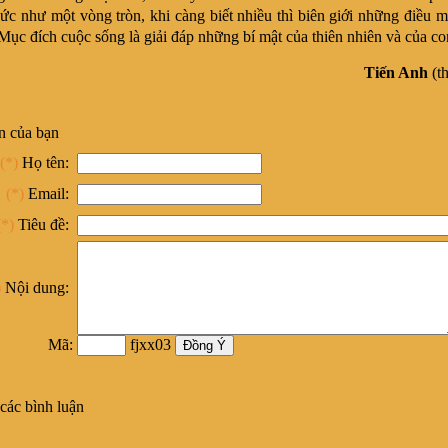
thức như một vòng tròn, khi càng biết nhiều thì biên giới những điều 
Mục đích cuộc sống là giải đáp những bí mật của thiên nhiên và của co
Tiến Anh
(th
n của bạn
(*)
Họ tên:
(*)
Email:
(*)
Tiêu đề:
)
Nội dung:
Mã:
fjxx03
các bình luận