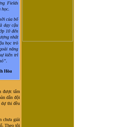
ng Fields
n học.
mời của bố
à dạy cậu
lớp 10 đến
tượng nhất
ậu học trò
goài năng
sự kiên trì
hó”.
h Hòa
h được tấm
oàn dẫn đội
 dự thi đều
n chưa giải
ố. Theo tôi