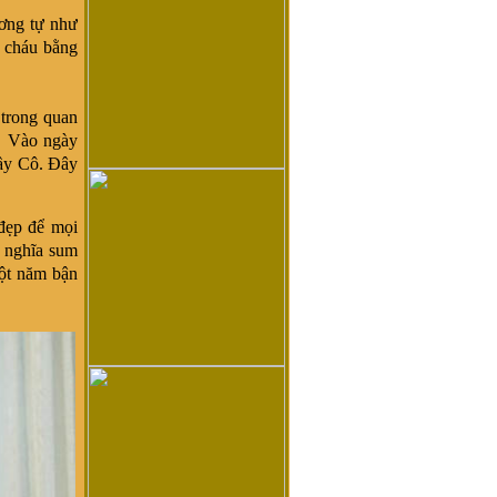
ương tự như
 cháu bằng
 trong quan
p. Vào ngày
ầy Cô. Đây
 đẹp để mọi
ý nghĩa sum
một năm bận