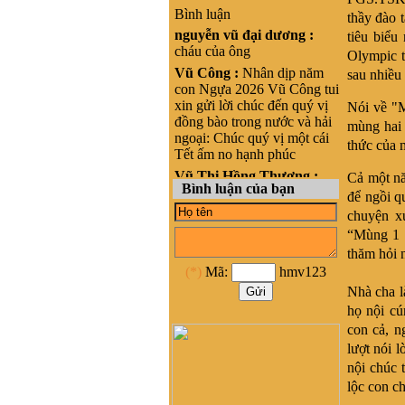
Bình luận
thầy đào t
nguyễn vũ đại dương :
tiêu biểu
cháu của ông
Olympic to
Vũ Công :
Nhân dịp năm
sau nhiều
con Ngựa 2026 Vũ Công tui
xin gửi lời chúc đến quý vị
Nói về "
đồng bào trong nước và hải
mùng hai 
ngoại: Chúc quý vị một cái
thức của 
Tết ấm no hạnh phúc
Vũ Thị Hồng Thương :
Cả một nă
Bình luận của bạn
Xin chào, cháu là Vũ Thị
để ngồi q
Hồng Thương, nguyên quán
chuyện x
tại Phong cốc - yên hưng-
“Mùng 1 t
Quảng Ninh, nay là Thị xã
thăm hỏi n
Quảng Yên- Quảng Ninh.
(*)
Mã:
hmv123
Cháu đang sinh sống ở
HCM, cháu muốn liên lạc
Nhà cha l
với cộng đồng Họ vũ tại
họ nội cú
HCM để kết nối và hỗ trợ
con cả, n
phát triển dòng họ Vũ ạ
lượt nói 
nghiêm băn quang :
xin
nội chúc 
xhaof tất cả mọi người
lộc con c
Dương Quốc Khôi :
Dạ e là