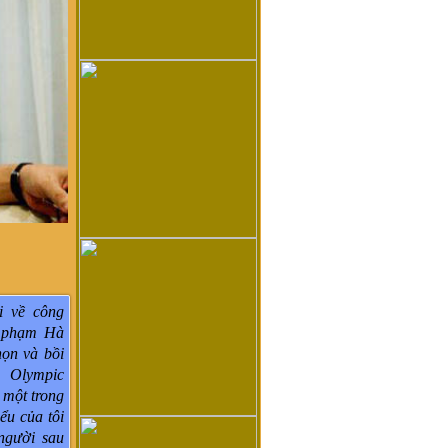
i về công
ư phạm Hà
họn và bồi
 Olympic
 một trong
ểu của tôi
người sau