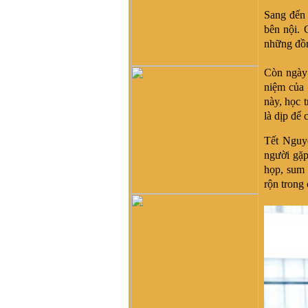
bạn a Vũ Hải Lâm (Lâm
Sang đến 
Súng Hải Phòng - Lâm
bên nội. 
USD). Em rất ngưỡng mộ
những đồn
dòng tộc Vũ-Võ.
HBH :
Dạ con/cháu/em xin
Còn ngày 
phép tìm nhánh Võ Hy của
cụ Võ Liêm ở làng Thần
niệm của 
Phù Huế ạ. Xin cám ơn
này, học 
vũ đình diện :
tổ tiên tôi tên
là dịp để 
là vũ chính trực chạy từ
quận thái nguyên vào nghệ
Tết Nguyê
an nay tôi đăng lên đây
người gặp
không biết dòng họ vũ võ
họp, sum 
nào có tài liệu của dòng họ
rộn trong 
tôi ko
Võ Như Hoàng Phước :
Như Vũ Phong bên trên có
nói, từ thời HBT đã có họ
Vũ, rồi bao nhiêu họ Vũ/Võ
không phải từ ông cụ Vũ
Hồn mà phát sinh ra. Ở đây
mình cũng không thấy cây
phả hệ đầy đủ từ dòng họ
Vũ (Hồn). Như họ Võ Như