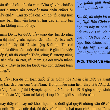
này giành giải thưở
đầu tiên là câu đố của cha: “Vừa gà vừa chó/Bó
danh giá nhất về toá
ròn/Ba mươi sáu con/Một trăm chân chẵn/Hỏi
ấy chó?”. Câu đó của cha khi đó, tôi đang học
Khi đó, tôi nhận lời 
ưng bản thân vẫn kiên trì tìm đáp án cho bài
mẹ Ngô Bảo Châu v
 chứ không chịu bó tay.
học trò này từ năm 
hết lớp 12. Điều ấn 
năm lớp 1, tôi được thầy giáo dạy lúc đó phát
của người thầy với c
ận thị nhưng nhà nghèo, đến năm lớp bảy mới
Ngô Bảo Châu, là n
eo. Lúc ấy, tôi đã cận nặng 8 đi-ốp. Tôi coi
lực đặc biệt, còn là 
kính là điềm báo cuộc đời mình sẽ gắn liền việc
với những bài toán k
lớp 6, tôi đỗ chuyên Toán, cũng là trường năng
 tiên của Hà Nội, rồi tham gia đội tuyển thành
PGS. TSKH Vũ Đìn
ớp 7. Đây là lúc tôi bước vào con đường toán
hiệp".
 thầy Hòa dự thi toán quốc tế tại Cộng hòa Nhân dân Đức và giàn
g bạc đầu tiên của Việt Nam. Trong nhiều năm liền, thầy là trưởng đ
n Việt Nam dự thi Olympic quốc tế. Năm 2012, PGS giúp 6 học sinh
 đưa đoàn Việt Nam trở lại vị trí top 10 thế giới sau nhiều năm.
ay thầy vẫn say mê khoa học, theo đuổi giải quyết những vấn đề cò
nói: “Trong cuộc đời, tôi thấy có rất nhiều bài toán chưa tìm ra đáp s