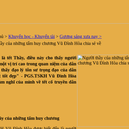
hủ
>
Khuyến học - Khuyến tài
>
Gương sáng xưa nay >
ầy của những tấm huy chương Vũ Đình Hòa chia sẻ về
là tết Thầy, điều này cho thấy người
một vị trí cao trong quan niệm của dân
o thấy đạo lý tôn sư trọng đạo của dân
ất tốt đẹp" - PGS.TSKH Vũ Đình Hòa
cảm nghĩ của mình về tết cổ truyền dân
ầy của những tấm huy chương
 Vũ Đình Hòa được biết đến là người