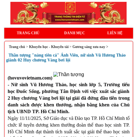
TRANG CHỦ
DANH MỤC
LIÊN HỆ
Trang chủ
>
Khuyến học - Khuyến tài
>
Gương sáng xưa nay >
Thần tượng "nàng tiên cá" Ánh Viên, nữ sinh Vũ Hương Thảo
giành 02 Huy chương Vàng bơi lội
(hovuvovietnam.com)
-
Nữ sinh Vũ Hương Thảo, học sinh lớp 5, Trường tiểu
học Đuốc Sống, phường Tân Định với việc xuất sắc giành
2 Huy chương Vàng bơi lội tại giải đã đứng đầu tiên trong
danh sách được khen thưởng, nhận bằng khen của Chủ
tịch UBND TP. Hồ Chí Minh.
Ngày
11/11/2025, Sở Giáo dục và Đào tạo TP. Hồ Chí Minh tổ
chức lễ tuyên dương khen thưởng đoàn thể thao học sinh TP.
Hồ Chí Minh đạt thành tích xuất sắc tại giải thể thao học sinh