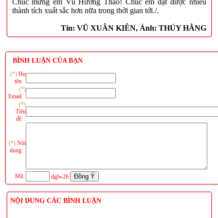
Chúc mừng em Vũ Hương Thảo! Chúc em đạt được nhiều
thành tích xuất sắc hơn nữa trong thời gian tới./.
Tin: VŨ XUÂN KIÊN, Ảnh: THÚY HẰNG
BÌNH LUẬN CỦA BẠN
(*)
Họ
tên:
(*)
Email:
(*)
Tiêu
đề:
(*)
Nội
dung:
Mã:
dglw26
NỘI DUNG CÁC BÌNH LUẬN