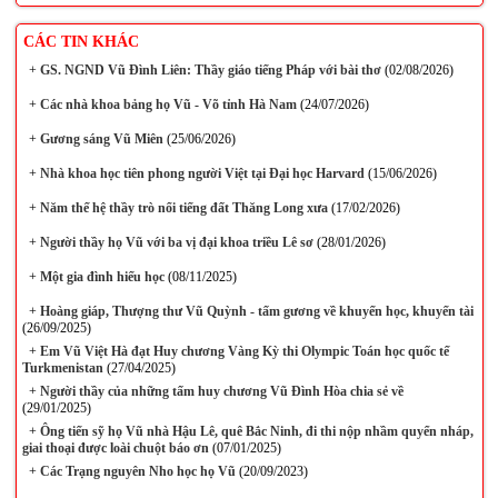
CÁC TIN KHÁC
+
GS. NGND Vũ Đình Liên: Thầy giáo tiếng Pháp với bài thơ
(02/08/2026)
+
Các nhà khoa bảng họ Vũ - Võ tỉnh Hà Nam
(24/07/2026)
+
Gương sáng Vũ Miên
(25/06/2026)
+
Nhà khoa học tiên phong người Việt tại Đại học Harvard
(15/06/2026)
+
Năm thế hệ thầy trò nổi tiếng đất Thăng Long xưa
(17/02/2026)
+
Người thầy họ Vũ với ba vị đại khoa triều Lê sơ
(28/01/2026)
+
Một gia đình hiếu học
(08/11/2025)
+
Hoàng giáp, Thượng thư Vũ Quỳnh - tấm gương về khuyến học, khuyến tài
(26/09/2025)
+
Em Vũ Việt Hà đạt Huy chương Vàng Kỳ thi Olympic Toán học quốc tế
Turkmenistan
(27/04/2025)
+
Người thầy của những tấm huy chương Vũ Đình Hòa chia sẻ về
(29/01/2025)
+
Ông tiến sỹ họ Vũ nhà Hậu Lê, quê Bắc Ninh, đi thi nộp nhầm quyển nháp,
giai thoại được loài chuột báo ơn
(07/01/2025)
+
Các Trạng nguyên Nho học họ Vũ
(20/09/2023)