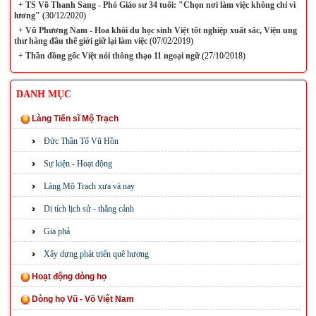
+
TS Võ Thanh Sang - Phó Giáo sư 34 tuổi: "Chọn nơi làm việc không chỉ vì
lương"
(30/12/2020)
+
Vũ Phương Nam - Hoa khôi du học sinh Việt tốt nghiệp xuất sắc, Viện ung
thư hàng đầu thế giới giữ lại làm việc
(07/02/2019)
+
Thần đồng gốc Việt nói thông thạo 11 ngoại ngữ
(27/10/2018)
DANH MỤC
Làng Tiến sĩ Mộ Trạch
Đức Thần Tổ Vũ Hồn
Sự kiện - Hoạt động
Làng Mộ Trạch xưa và nay
Di tích lịch sử - thắng cảnh
Gia phả
Xây dựng phát triển quê hương
Hoạt động dòng họ
Dòng họ Vũ - Võ Việt Nam