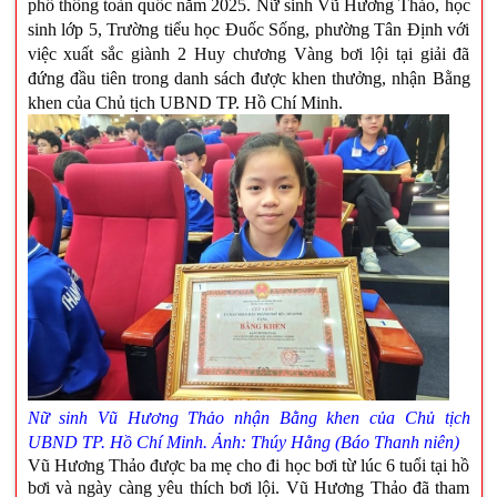
phổ thông toàn quốc năm 2025. Nữ sinh Vũ Hương Thảo, học
sinh lớp 5, Trường tiểu học Đuốc Sống, phường Tân Định với
việc xuất sắc giành 2 Huy chương Vàng bơi lội tại giải đã
đứng đầu tiên trong danh sách được khen thưởng, nhận Bằng
khen của Chủ tịch UBND TP. Hồ Chí Minh.
Nữ sinh Vũ Hương Thảo nhận Bằng khen của
Chủ tịch
UBND TP. Hồ Chí Minh.
Ảnh
:
Thúy Hằng (Báo Thanh niên)
Vũ Hương Thảo được ba mẹ cho đi học bơi từ lúc 6 tuổi tại hồ
bơi và ngày càng yêu thích bơi lội. Vũ Hương Thảo đã tham