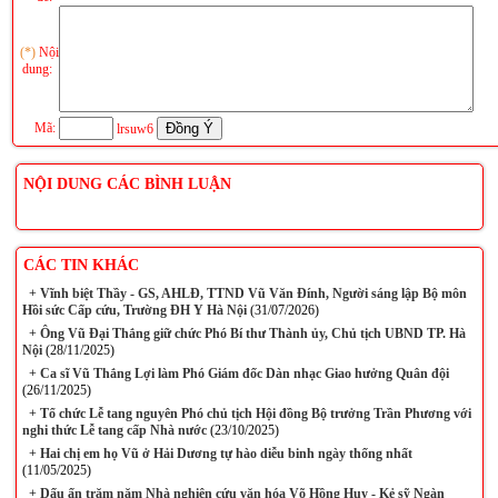
(*)
Nội
dung:
Mã:
lrsuw6
NỘI DUNG CÁC BÌNH LUẬN
CÁC TIN KHÁC
+
Vĩnh biệt Thầy - GS, AHLĐ, TTND Vũ Văn Đính, Người sáng lập Bộ môn
Hồi sức Cấp cứu, Trường ĐH Y Hà Nội
(31/07/2026)
+
Ông Vũ Đại Thắng giữ chức Phó Bí thư Thành ủy, Chủ tịch UBND TP. Hà
Nội
(28/11/2025)
+
Ca sĩ Vũ Thắng Lợi làm Phó Giám đốc Dàn nhạc Giao hưởng Quân đội
(26/11/2025)
+
Tổ chức Lễ tang nguyên Phó chủ tịch Hội đồng Bộ trưởng Trần Phương với
nghi thức Lễ tang cấp Nhà nước
(23/10/2025)
+
Hai chị em họ Vũ ở Hải Dương tự hào diễu binh ngày thống nhất
(11/05/2025)
+
Dấu ấn trăm năm Nhà nghiên cứu văn hóa Võ Hồng Huy - Kẻ sỹ Ngàn