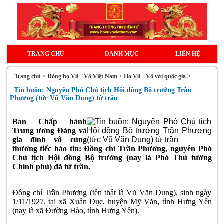
TRANG CHỦ
DANH MỤC
LIÊN HỆ
Trang chủ
>
Dòng họ Vũ - Võ Việt Nam
>
Họ Vũ - Võ với quốc gia >
Tin buồn: Nguyên Phó Chủ tịch Hội đồng Bộ trưởng Trần
Phương (tức Vũ Văn Dung) từ trần
Ban Chấp hành
Trung ương Đảng và
gia đình vô cùng
thương tiếc báo tin: Đồng chí Trần Phương, nguyên Phó
Chủ tịch Hội đồng Bộ trưởng (nay là Phó Thủ tướng
Chính phủ) đã từ trần.
Đồng chí Trần Phương (tên thật là Vũ Văn Dung), sinh ngày
1/11/1927, tại xã Xuân Dục, huyện Mỹ Văn, tỉnh Hưng Yên
(nay là xã Đường Hào, tỉnh Hưng Yên).