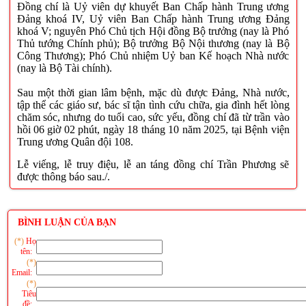
Đồng chí là Uỷ viên dự khuyết Ban Chấp hành Trung ương
Đảng khoá IV, Uỷ viên Ban Chấp hành Trung ương Đảng
khoá V; nguyên Phó Chủ tịch Hội đồng Bộ trưởng (nay là Phó
Thủ tướng Chính phủ); Bộ trưởng Bộ Nội thương (nay là Bộ
Công Thương); Phó Chủ nhiệm Uỷ ban Kế hoạch Nhà nước
(nay là Bộ Tài chính).
Sau một thời gian lâm bệnh, mặc dù được Đảng, Nhà nước,
tập thể các giáo sư, bác sĩ tận tình cứu chữa, gia đình hết lòng
chăm sóc, nhưng do tuổi cao, sức yếu, đồng chí đã từ trần vào
hồi 06 giờ 02 phút, ngày 18 tháng 10 năm 2025, tại Bệnh viện
Trung ương Quân đội 108.
Lễ viếng, lễ truy điệu, lễ an táng đồng chí Trần Phương sẽ
được thông báo sau./.
BÌNH LUẬN CỦA BẠN
(*)
Họ
tên:
(*)
Email:
(*)
Tiêu
đề: