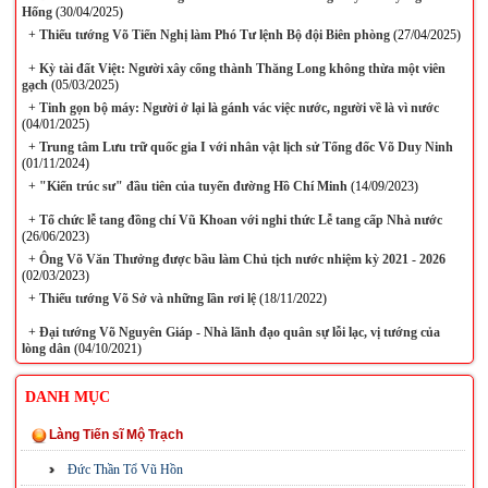
Hống
(30/04/2025)
+
Thiếu tướng Võ Tiến Nghị làm Phó Tư lệnh Bộ đội Biên phòng
(27/04/2025)
+
Kỳ tài đất Việt: Người xây cổng thành Thăng Long không thừa một viên
gạch
(05/03/2025)
+
Tinh gọn bộ máy: Người ở lại là gánh vác việc nước, người về là vì nước
(04/01/2025)
+
Trung tâm Lưu trữ quốc gia I với nhân vật lịch sử Tổng đốc Võ Duy Ninh
(01/11/2024)
+
"Kiến trúc sư" đầu tiên của tuyến đường Hồ Chí Minh
(14/09/2023)
+
Tổ chức lễ tang đồng chí Vũ Khoan với nghi thức Lễ tang cấp Nhà nước
(26/06/2023)
+
Ông Võ Văn Thưởng được bầu làm Chủ tịch nước nhiệm kỳ 2021 - 2026
(02/03/2023)
+
Thiếu tướng Võ Sở và những lần rơi lệ
(18/11/2022)
+
Đại tướng Võ Nguyên Giáp - Nhà lãnh đạo quân sự lỗi lạc, vị tướng của
lòng dân
(04/10/2021)
DANH MỤC
Làng Tiến sĩ Mộ Trạch
Đức Thần Tổ Vũ Hồn