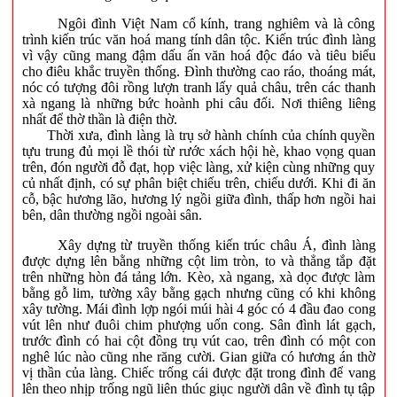
Ngôi đình Việt Nam cổ kính, trang nghiêm và là công
trình kiến trúc văn hoá mang tính dân tộc. Kiến trúc đình làng
vì vậy cũng mang đậm dấu ấn văn hoá độc đáo và tiêu biểu
cho điêu khắc truyền thống. Đình thường cao ráo, thoáng mát,
nóc có tượng đôi rồng lượn tranh lấy quả châu, trên các thanh
xà ngang là những bức hoành phi câu đối. Nơi thiêng liêng
nhất để thờ thần là điện thờ.
Thời xưa, đình làng là trụ sở hành chính của chính quyền
tựu trung đủ mọi lề thói từ rước xách hội hè, khao vọng quan
trên, đón người đỗ đạt, họp việc làng, xử kiện cùng những quy
củ nhất định, có sự phân biệt chiếu trên, chiếu dưới. Khi đi ăn
cỗ, bậc hương lão, hương lý ngồi giữa đình, thấp hơn ngồi hai
bên, dân thường ngồi ngoài sân.
Xây dựng từ truyền thống kiến trúc châu Á, đình làng
được dựng lên bằng những cột lim tròn, to và thẳng tắp đặt
trên những hòn đá tảng lớn. Kèo, xà ngang, xà dọc được làm
bằng gỗ lim, tường xây bằng gạch nhưng cũng có khi không
xây tường. Mái đình lợp ngói múi hài 4 góc có 4 đầu đao cong
vút lên như đuôi chim phượng uốn cong. Sân đình lát gạch,
trước đình có hai cột đồng trụ vút cao, trên đình có một con
nghê lúc nào cũng nhe răng cười. Gian giữa có hương án thờ
vị thần của làng. Chiếc trống cái được đặt trong đình để vang
lên theo nhịp trống ngũ liên thúc giục người dân về đình tụ tập