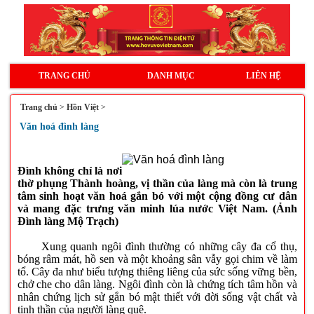
TRANG CHỦ
DANH MỤC
LIÊN HỆ
Trang chủ
>
Hồn Việt
>
Văn hoá đình làng
Đình không chỉ là nơi
thờ phụng Thành hoàng, vị thần của làng mà còn là trung
tâm sinh hoạt văn hoá gắn bó với một cộng đồng cư dân
và mang đặc trưng văn minh lúa nước Việt Nam. (Ảnh
Đình làng Mộ Trạch)
Xung quanh ngôi đình thường có những cây đa cổ thụ,
bóng râm mát, hồ sen và một khoảng sân vẫy gọi chim về làm
tổ. Cây đa như biểu tượng thiêng liêng của sức sống vững bền,
chở che cho dân làng. Ngôi đình còn là chứng tích tâm hồn và
nhân chứng lịch sử gắn bó mật thiết với đời sống vật chất và
tinh thần của người làng quê.