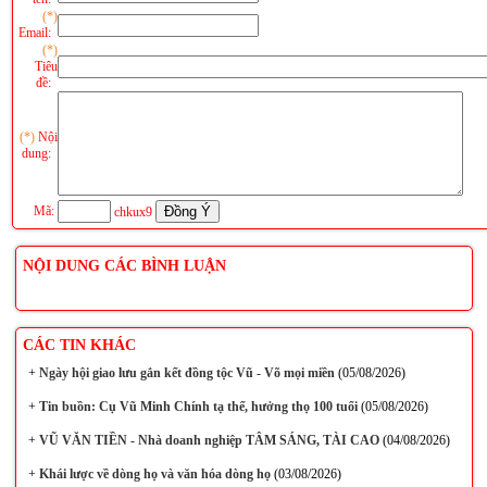
(*)
Email:
(*)
Tiêu
đề:
(*)
Nội
dung:
Mã:
chkux9
NỘI DUNG CÁC BÌNH LUẬN
CÁC TIN KHÁC
+
Ngày hội giao lưu gắn kết đồng tộc Vũ - Võ mọi miền
(05/08/2026)
+
Tin buồn: Cụ Vũ Minh Chính tạ thế, hưởng thọ 100 tuổi
(05/08/2026)
+
VŨ VĂN TIỀN - Nhà doanh nghiệp TÂM SÁNG, TÀI CAO
(04/08/2026)
+
Khái lược về dòng họ và văn hóa dòng họ
(03/08/2026)