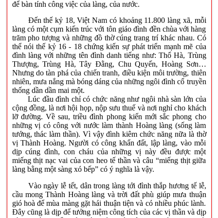
để bàn tính công việc của làng, của nước.
Đến thế kỷ 18, Việt Nam có khoảng 11.800 làng xã, mỗi
làng có một cụm kiến trúc với tôn giáo đình đền chùa với hàng
trăm pho tượng và những đồ thờ cúng trang trí khác nhau. Có
thể nói thế kỷ 16 - 18 chứng kiến sự phát triển mạnh mẽ của
đình làng với những tên đình danh tiếng như: Thổ Hà, Trùng
Thượng, Trùng Hà, Tây Đằng, Chu Quyến, Hoàng Sơn…
Nhưng do tàn phá của chiến tranh, điều kiện môi trường, thiên
nhiên, mưa nắng mà bóng dáng của những ngôi đình cổ truyền
thống dần dần mai một.
Lúc đầu đình chỉ có chức năng như ngôi nhà sàn lớn của
cộng đồng, là nơi hội họp, nộp sưu thuế và nơi nghỉ cho khách
lỡ đường. Về sau, triều đình phong kiến mới sắc phong cho
những vị có công với nước làm thành Hoàng làng (sống làm
tướng, thác làm thần). Vì vậy đình kiêm chức năng nữa là thờ
vị Thành Hoàng. Người có công khẩn đất, lập làng, vào mỗi
dịp cúng đình, con cháu của những vị này đều được một
miếng thịt nạc vai của con heo tế thần và câu “miếng thịt giữa
làng bằng một sàng xó bếp” có ý nghĩa là vậy.
Vào ngày lễ tết, dân trong làng tới đình thắp hương tế lễ,
cầu mong Thành Hoàng làng và trời đất phù giúp mưa thuận
gió hoà để mùa màng gặt hái thuận tiện và có nhiều phúc lành.
Đây cũng là dịp để tưởng niệm công tích của các vị thần và dịp