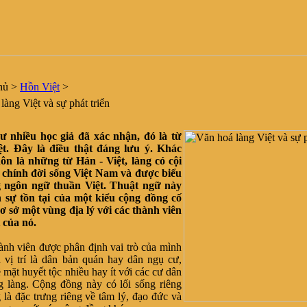
hủ
>
Hồn Việt
>
àng Việt và sự phát triển
ư nhiều học giả đã xác nhận, đó là từ
ệt. Đây là điều thật đáng lưu ý. Khác
hôn là những từ Hán - Việt, làng có cội
 chính đời sống Việt Nam và được biểu
g ngôn ngữ thuần Việt. Thuật ngữ này
 sự tồn tại của một kiểu cộng đồng cố
cơ sở một vùng địa lý với các thành viên
t của nó.
nh viên được phân định vai trò của mình
 vị trí là dân bản quán hay dân ngụ cư,
 mặt huyết tộc nhiều hay ít với các cư dân
g làng. Cộng đồng này có lối sống riêng
 là đặc trưng riêng về tâm lý, đạo đức và