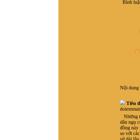
Bình luậ
Hải dương. Tương truyền
dòng họ này xuất phát từ
làng Hải Hán , Tĩnh Gia ,
Thanh Hóa , ra Hai Dương
từ nam 1690. Đến khoảng
đầu TK20 còn giữ liên lạc
với bà còn trong lang Hải
Hán. Nay không tìm về quê
được do gia phả thất lạc và
(*
tên làng Hải Hán đã thay
đổi, không xác định được
thôn nào xã nào ngày nay.
Kinh mong giúp đỡ . Xin
trân trọng cảm ơn
VŨ HỒ VŨ :
Xin chào, Gia
Nội dung 
đình chúng tôi đã vào Nam
từ đời Ông Bà. Hiện không
cò thông tin với giồng tộc.
Tiêu đ
Gia đình chúng tôi thuộc
doiemma
dòng "VŨ ĐÌNH". Rất
Những thà
mong có thể tìm được thông
dân ngụ c
tin và Phả Hệ để có thể Bái
đồng này c
Tổ. Nếu có được thông tin
so với cá
vui lòng liên hệ với chúng
sử dài lâu