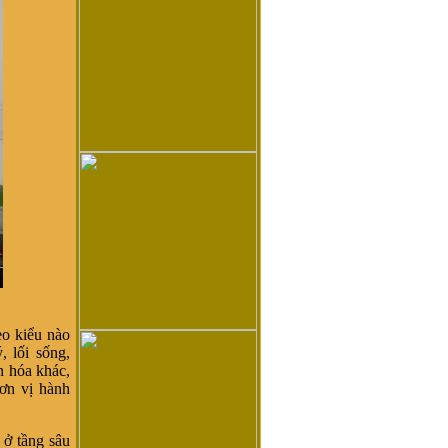
eo kiểu nào
, lối sống,
n hóa khác,
ơn vị hành
 ở tầng sâu