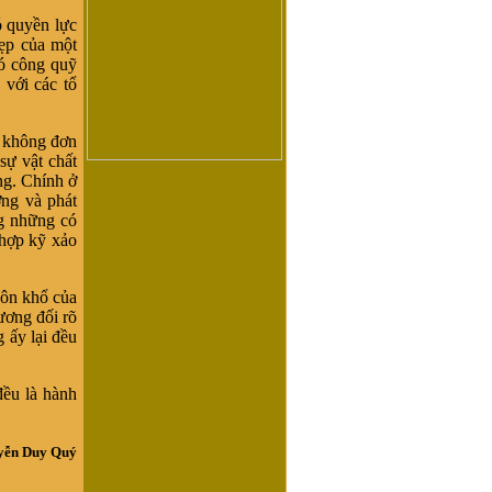
ó quyền lực
hẹp của một
có công quỹ
 với các tổ
à không đơn
sự vật chất
àng. Chính ở
ỡng và phát
ng những có
 hợp kỹ xảo
uôn khổ của
tương đối rõ
g ấy lại đều
đều là hành
yễn Duy Quý