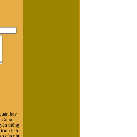
 quán hay
g. Cộng
uyền thống
trình lịch
 go của nhu