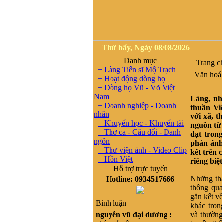
Thứ bẩy, Ngày 08/08/2026
Danh mục
Trang c
+ Làng Tiến sĩ Mộ Trạch
Văn hoá l
+ Hoạt động dòng họ
+ Dòng họ Vũ - Võ Việt
Nam
Làng, nh
+ Doanh nghiệp - Doanh
thuần Vi
nhân
với xã, t
+ Khuyến học - Khuyến tài
nguồn từ
+ Thơ ca - Câu đối - Danh
đạt tron
ngôn
phản ánh
+ Thư viện ảnh - Video Clip
kết trên 
+ Hồn Việt
riêng biệ
Hỗ trợ trực tuyến
Những thà
Hotline: 0934517666
thông qua
gắn kết về
Bình luận
khác tron
nguyễn vũ đại dương :
và thường