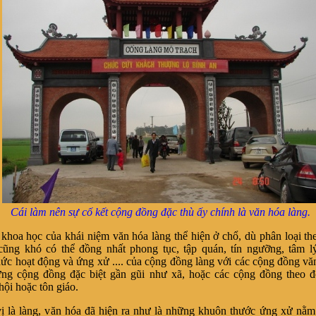
Cái làm nên sự cố kết cộng đồng đặc thù ấy chính là văn hóa làng.
 khoa học của khái niệm văn hóa làng thể hiện ở chổ, dù phân loại th
cũng khó có thể đồng nhất phong tục, tập quán, tín ngưỡng, tâm lý
ức hoạt động và ứng xử .... của cộng đồng làng với các cộng đồng vă
ng cộng đồng đặc biệt gần gũi như xã, hoặc các cộng đồng theo đ
hội hoặc tôn giáo.
ị là làng, văn hóa đã hiện ra như là những khuôn thước ứng xử nằm