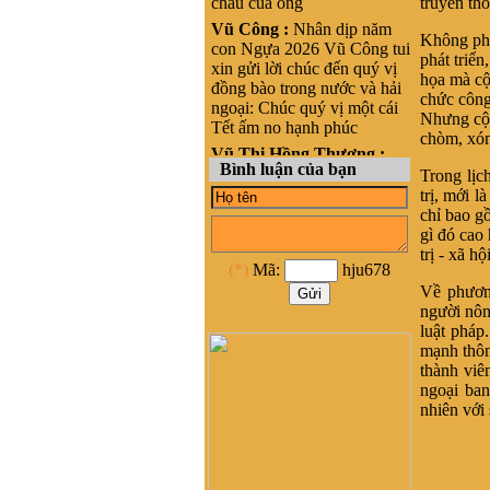
cháu của ông
truyền th
Vũ Công :
Nhân dịp năm
Không phải
con Ngựa 2026 Vũ Công tui
phát triển
xin gửi lời chúc đến quý vị
họa mà cộn
đồng bào trong nước và hải
chức công
ngoại: Chúc quý vị một cái
Nhưng cộn
Tết ấm no hạnh phúc
chòm, xóm
Vũ Thị Hồng Thương :
Bình luận của bạn
Xin chào, cháu là Vũ Thị
Trong lịc
Hồng Thương, nguyên quán
trị, mới l
tại Phong cốc - yên hưng-
chỉ bao g
Quảng Ninh, nay là Thị xã
gì đó cao
Quảng Yên- Quảng Ninh.
trị - xã h
(*)
Mã:
hju678
Cháu đang sinh sống ở
HCM, cháu muốn liên lạc
Về phương
với cộng đồng Họ vũ tại
người nông
HCM để kết nối và hỗ trợ
luật pháp.
phát triển dòng họ Vũ ạ
mạnh thông
thành viên
nghiêm băn quang :
xin
ngoại ban
xhaof tất cả mọi người
nhiên với
Dương Quốc Khôi :
Dạ e là
bạn a Vũ Hải Lâm (Lâm
Súng Hải Phòng - Lâm
USD). Em rất ngưỡng mộ