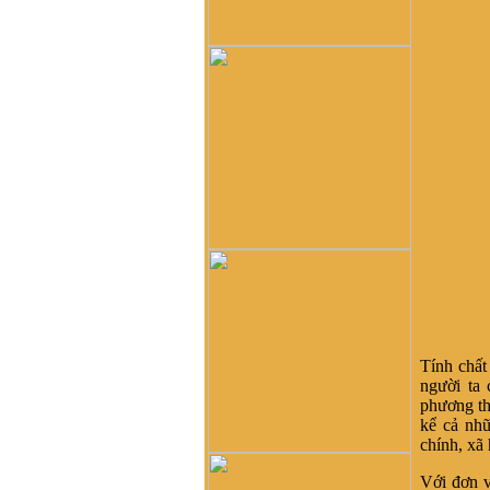
dòng tộc Vũ-Võ.
HBH :
Dạ con/cháu/em xin
phép tìm nhánh Võ Hy của
cụ Võ Liêm ở làng Thần
Phù Huế ạ. Xin cám ơn
vũ đình diện :
tổ tiên tôi tên
là vũ chính trực chạy từ
quận thái nguyên vào nghệ
an nay tôi đăng lên đây
không biết dòng họ vũ võ
nào có tài liệu của dòng họ
tôi ko
Võ Như Hoàng Phước :
Như Vũ Phong bên trên có
nói, từ thời HBT đã có họ
Vũ, rồi bao nhiêu họ Vũ/Võ
không phải từ ông cụ Vũ
Hồn mà phát sinh ra. Ở đây
Tính chất
mình cũng không thấy cây
người ta 
phả hệ đầy đủ từ dòng họ
phương th
Vũ (Hồn). Như họ Võ Như
kể cả nhữ
của mình ở Quảng Nam thì
chính, xã 
lại phát tích từ ông Võ Như
Với đơn v
Phô, con ông Võ Như Oanh