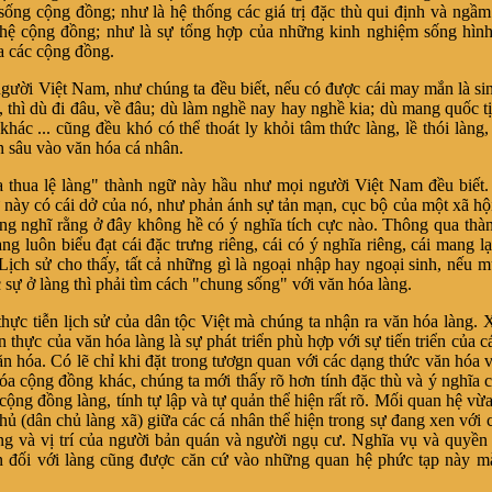
 sống cộng đồng; như là hệ thống các giá trị đặc thù qui định và ngầm
hệ cộng đồng; như là sự tổng hợp của những kinh nghiệm sống hình
ủa các cộng đồng.
gười Việt Nam, như chúng ta đều biết, nếu có được cái may mắn là sin
g, thì dù đi đâu, về đâu; dù làm nghề nay hay nghề kia; dù mang quốc t
khác ... cũng đều khó có thể thoát ly khỏi tâm thức làng, lề thói làng, 
ăn sâu vào văn hóa cá nhân.
 thua lệ làng" thành ngữ này hầu như mọi người Việt Nam đều biết
 này có cái dở của nó, như phản ánh sự tản mạn, cục bộ của một xã hội
g nghĩ rằng ở đây không hề có ý nghĩa tích cực nào. Thông qua thà
ng luôn biểu đạt cái đặc trưng riêng, cái có ý nghĩa riêng, cái mang l
 Lịch sử cho thấy, tất cả những gì là ngoại nhập hay ngoại sinh, nếu 
 sự ở làng thì phải tìm cách "chung sống" với văn hóa làng.
thực tiễn lịch sử của dân tộc Việt mà chúng ta nhận ra văn hóa làng. 
ện thực của văn hóa làng là sự phát triển phù hợp với sự tiến triển của c
ăn hóa. Có lẽ chỉ khi đặt trong tươgn quan với các dạng thức văn hóa 
hóa cộng đồng khác, chúng ta mới thấy rõ hơn tính đặc thù và ý nghĩa 
cộng đồng làng, tính tự lập và tự quản thể hiện rất rõ. Mối quan hệ vừ
hủ (dân chủ làng xã) giữa các cá nhân thể hiện trong sự đang xen với 
ng và vị trí của người bản quán và người ngụ cư. Nghĩa vụ và quyền 
n đối với làng cũng được căn cứ vào những quan hệ phức tạp này mà