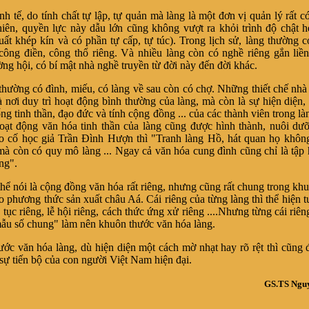
h tế, do tính chất tự lập, tự quản mà làng là một đơn vị quản lý rất c
iên, quyền lực này dẫu lớn cũng không vượt ra khỏi trình độ chật 
uất khép kín và có phần tự cấp, tự túc). Trong lịch sử, làng thường 
 công điền, công thổ riêng. Và nhiều làng còn có nghề riêng gắn liền
ng hội, có bí mật nhà nghề truyền từ đời này đến đời khác.
thường có đình, miếu, có làng về sau còn có chợ. Những thiết chế nh
à nơi duy trì hoạt động bình thường của làng, mà còn là sự hiện diện, 
ng tinh thần, đạo đức và tính cộng đồng ... của các thành viên trong l
oạt động văn hóa tinh thần của làng cũng được hình thành, nuôi dư
eo cố học giả Trần Đình Hượn thì "Tranh làng Hồ, hát quan họ khô
mà còn có quy mô làng ... Ngay cả văn hóa cung đình cũng chỉ là tập
ng".
thể nói là cộng đồng văn hóa rất riêng, nhưng cũng rất chung trong kh
eo phương thức sản xuất châu Aá. Cái riêng của từng làng thì thể hiện 
 tục riêng, lễ hội riêng, cách thức ứng xử riêng ....Nhưng từng cái riên
ẫu số chung" làm nên khuôn thước văn hóa làng.
ớc văn hóa làng, dù hiện diện một cách mờ nhạt hay rõ rệt thì cũng 
 sự tiến bộ của con người Việt Nam hiện đại.
GS.TS Ngu