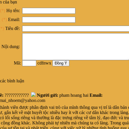
n của bạn
(*)
Họ tên:
(*)
Email:
(*)
Tiêu đề:
)
Nội dung:
Mã:
cdfnwx
các bình luận
ề:
????????????
Người gửi:
pham hoang hai
Email:
imai_nhoem@yahoo.com
nh viên được phân định vai trò của mình thông qua vị trí là dân bản
ư, gắn kết về mặt huyết tộc nhiều hay ít với các cư dân khác trong làn
ó lối sống riêng và thường là đặc trưng riêng về tâm lý, đạo đức và tr
c cộng đồng khác. Không phải tự nhiên mà chúng ta có làng. Trong quá 
 của sự tồn tại và phát triển, cùng với việc xử lý những tình huống gay