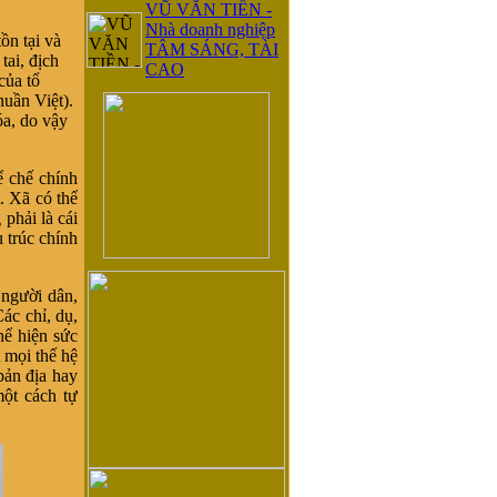
VŨ VĂN TIỀN -
Nhà doanh nghiệp
ồn tại và
TÂM SÁNG, TÀI
tai, địch
CAO
của tổ
uần Việt).
a, do vậy
ể chế chính
t. Xã có thể
phải là cái
 trúc chính
 người dân,
ác chỉ, dụ,
thể hiện sức
 mọi thế hệ
bản địa hay
ột cách tự