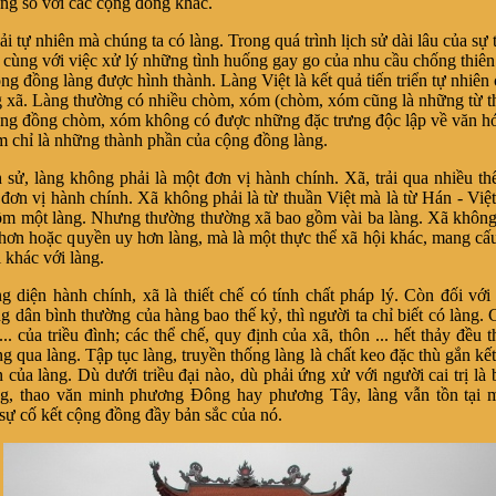
ống so với các cộng đồng khác.
 tự nhiên mà chúng ta có làng. Trong quá trình lịch sử dài lâu của sự t
, cùng với việc xử lý những tình huống gay go của nhu cầu chống thiên 
g đồng làng được hình thành. Làng Việt là kết quả tiến triển tự nhiên 
 xã. Làng thường có nhiều chòm, xóm (chòm, xóm cũng là những từ th
g đồng chòm, xóm không có được những đặc trưng độc lập về văn hó
 chỉ là những thành phần của cộng đồng làng.
h sử, làng không phải là một đơn vị hành chính. Xã, trải qua nhiều th
à đơn vị hành chính. Xã không phải là từ thuần Việt mà là từ Hán - Việ
ồm một làng. Nhưng thường thường xã bao gồm vài ba làng. Xã không 
 hơn hoặc quyền uy hơn làng, mà là một thực thể xã hội khác, mang cấu
ội khác với làng.
 diện hành chính, xã là thiết chế có tính chất pháp lý. Còn đối với
 dân bình thường của hàng bao thế kỷ, thì người ta chỉ biết có làng. C
... của triều đình; các thể chế, quy định của xã, thôn ... hết thảy đều 
 qua làng. Tập tục làng, truyền thống làng là chất keo đặc thù gắn kết
 của làng. Dù dưới triều đại nào, dù phải ứng xử với người cai trị là 
g, thao văn minh phương Đông hay phương Tây, làng vẫn tồn tại m
 sự cố kết cộng đồng đầy bản sắc của nó.