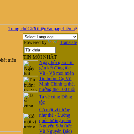
Trang chủ
Giới thiệu
Fanpage
Liên hệ
Powered by
Translate
TIN MỚI NHẤT
Ngày hội giao lưu
gắn kết đồng tộc
Vũ - Võ mọi miền
Tin buồn: Cụ Vũ
Minh Chính tạ thế,
hưởng thọ 100 tuổi
Ta về cùng Đồng
tộc
Có một vị tướng
như thế - Lưỡng
quốc tướng quân
Nguyễn Sơn (tức
Vũ Nguyên Bác)