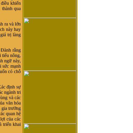
 điều khiển
 thành qua
h ra và lớn
ịch này hay
giá trị làng
. Đành rằng
 tiểu nông,
nh ngữ này,
ại sức mạnh
muốn có chỗ
Xác định sự
ác ngành tri
vùng và các
của văn hóa
a gia trưởng
các quan hệ
lợi của các
 triển khai