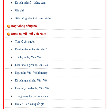
Di tích lịch sử - thắng cảnh
Gia phả
Xây dựng phát triển quê hương
Hoạt động dòng họ
Dòng họ Vũ - Võ Việt Nam
Tìm về cội nguồn
Danh nhân, nhân vật lịch sử
Thế hệ trẻ họ Vũ - Võ
Giai thoại người họ Vũ - Võ
Người họ Vũ - Võ hôm nay
Di tích, gia phả họ Vũ - Võ
Con gái, con dâu họ Vũ - Võ
Trang vàng Liệt sĩ họ Vũ - Võ
Họ Vũ - Võ với quốc gia