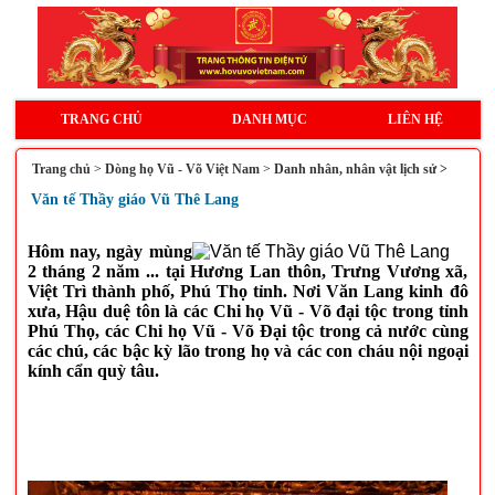
TRANG CHỦ
DANH MỤC
LIÊN HỆ
Trang chủ
>
Dòng họ Vũ - Võ Việt Nam
>
Danh nhân, nhân vật lịch sử >
Văn tế Thầy giáo Vũ Thê Lang
Hôm nay, ngày mùng
2 tháng 2 năm ... tại Hương Lan thôn, Trưng Vương xã,
Việt Trì thành phố, Phú Thọ tỉnh. Nơi Văn Lang kinh đô
xưa, Hậu duệ tôn là các Chi họ Vũ - Võ đại tộc trong tỉnh
Phú Thọ, các Chi họ Vũ - Võ Đại tộc trong cả nước cùng
các chú, các bậc kỳ lão trong họ và các con cháu nội ngoại
kính cẩn quỳ tâu.