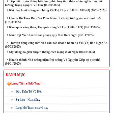
+
Tiếp nối truyền thống hiếu học, phát huy tinh thần nhân nghĩa trên quê
hương Trạng nguyên Vũ Duệ
(08/10/2025)
+
Khí phách nữ tướng anh hùng Vũ Thị Thục (15/8/17 - 18/3/43)
(16/04/2025)
+
Chánh Đô Tổng Binh Vũ Phúc Nhẫn: Lê triều tướng giỏi nổi danh xưa
(17/03/2025)
+
Khai quốc công thần, Tuy quốc công Vũ Uy (1390 - 1424)
(05/03/2025)
+
Nhân vật Võ Khoa và sắc phong quý thời Hàm Nghi
(05/03/2025)
+
Thư vận động công đức Nhà văn hóa doanh nhân họ Vũ (Võ) tỉnh Nghệ An
(05/03/2025)
+
Một dòng họ giàu truyền thống cách mạng ở xứ Nghệ
(04/01/2025)
+
Khánh thành Nhà tưởng niệm Đại tướng Võ Nguyên Giáp tại quê nhà
(01/01/2025)
DANH MỤC
Làng Tiến sĩ Mộ Trạch
Đức Thần Tổ Vũ Hồn
Sự kiện - Hoạt động
Làng Mộ Trạch xưa và nay