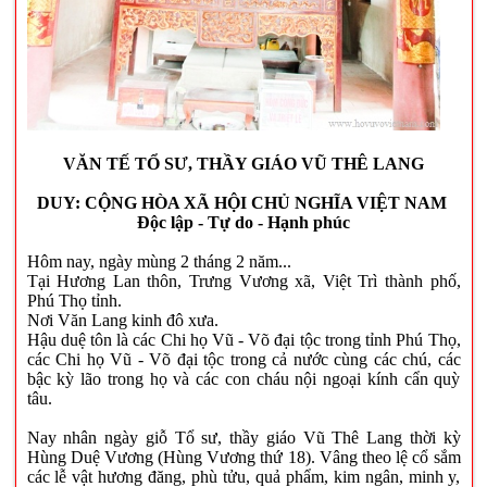
VĂN TẾ TỔ SƯ,
THẦY GIÁO VŨ THÊ LANG
DUY: CỘNG HÒA XÃ HỘI CHỦ NGHĨA VIỆT NAM
Độc lập - Tự do - Hạnh phúc
Hôm nay, ngày mùng 2 tháng 2 năm...
Tại Hương Lan thôn, Trưng Vương xã, Việt Trì thành phố,
Phú Thọ tỉnh.
Nơi Văn Lang kinh đô xưa.
Hậu duệ tôn là các Chi họ Vũ - Võ đại tộc trong tỉnh Phú Thọ,
các Chi họ Vũ - Võ đại tộc trong cả nước cùng các chú, các
bậc kỳ lão trong họ và các con cháu nội ngoại kính cẩn quỳ
tâu.
Nay nhân ngày giỗ Tổ sư, thầy giáo Vũ Thê Lang thời kỳ
Hùng Duệ Vương (Hùng Vương thứ 18). Vâng theo lệ cổ sắm
các lễ vật hương đăng, phù tửu, quả phẩm, kim ngân, minh y,