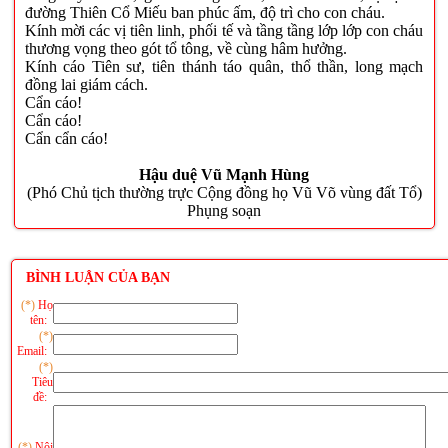
đường Thiên Cổ Miếu ban phúc ấm, độ trì cho con cháu.
Kính mời các vị tiên linh, phối tế và tầng tầng lớp lớp con cháu
thương vọng theo gót tổ tông, về cùng hâm hưởng.
Kính cáo Tiên sư, tiên thánh táo quân, thổ thần, long mạch
đồng lai giám cách.
Cẩn cáo!
Cẩn cáo!
Cẩn cẩn cáo!
Hậu duệ Vũ Mạnh Hùng
(Phó Chủ tịch thường trực Cộng đồng họ Vũ Võ vùng đất Tổ)
Phụng soạn
BÌNH LUẬN CỦA BẠN
(*)
Họ
tên:
(*)
Email:
(*)
Tiêu
đề:
(*)
Nội