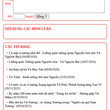
dung:
Mã:
blnu03
NỘI DUNG CÁC BÌNH LUẬN
CÁC TIN KHÁC
+
Có một vị tướng như thế - Lưỡng quốc tướng quân Nguyễn Sơn (tức Vũ
Nguyên Bác)
(04/08/2026)
+
Lưỡng quốc Tướng quân Nguyễn Sơn - Vũ Nguyên Bác
(24/07/2026)
+
Sứ thần tài ba Vũ Huy Tấn
(06/06/2026)
+
Võ Tánh - danh tướng đời nhà Nguyễn
(22/05/2026)
+
Lễ rước và an vị tượng Trạng nguyên Vũ Duệ, Thành hoàng làng Vạn Vĩ
(26/11/2025)
+
Kỷ niệm 320 năm năm sinh đệ nhất "Tràng An tứ hổ" - Hoàng giáp Vũ
Diệm
(26/10/2025)
+
Đền thờ bà Vũ Nương - vợ chàng Trương trong "Người con gái Nam
Xương"
(09/10/2025)