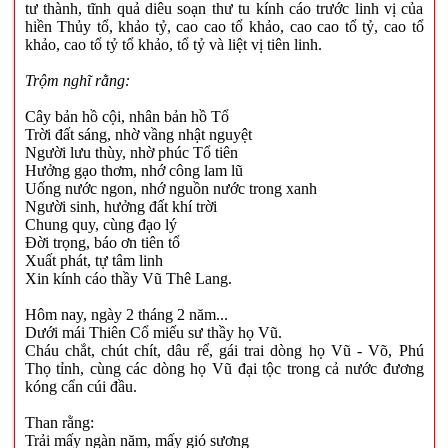
tư thành, tĩnh quả diêu soạn thư tu kính cáo trước linh vị của
hiền Thủy tổ, khảo tỷ, cao cao tổ khảo, cao cao tổ tỷ, cao tổ
khảo, cao tổ tỷ tổ khảo, tổ tỷ và liệt vị tiên linh.
Trộm nghĩ rằng:
Cây bản hồ cội, nhân bản hồ Tổ
Trời đất sáng, nhờ vầng nhật nguyệt
Người lưu thùy, nhờ phúc Tổ tiên
Hưởng gạo thơm, nhớ công lam lũ
Uống nước ngon, nhớ nguồn nước trong xanh
Người sinh, hưởng đất khí trời
Chung quy, cùng đạo lý
Đời trọng, báo ơn tiên tổ
Xuất phát, tự tâm linh
Xin kính cáo thầy Vũ Thê Lang.
Hôm nay, ngày 2 tháng 2 năm...
Dưới mái Thiên Cổ miếu sư thầy họ Vũ.
Cháu chắt, chút chít, dâu rể, gái trai dòng họ Vũ - Võ, Phú
Thọ tỉnh, cùng các dòng họ Vũ đại tộc trong cả nước đương
kóng cẩn cúi đầu.
Than rằng:
Trải mấy ngàn năm, mấy gió sương