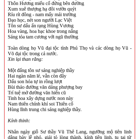
Thôn Hương miếu cổ đứng bên đường
Xum xuê thượng hạ đôi vườn quýt
Ríu rít đông - nam mấy mái trường
Đạo học, nét son người Lạc Việt
Tôn sư dấu ấn rạng Hùng Vương
Hoa vàng, hoa bạc khoe trong nắng
Sáng tỏa tam cương với ngũ thường
Toàn dòng họ Vũ đại tộc tỉnh Phú Thọ và các dòng họ Vũ -
Võ đại tộc trong cả nước.
Xin lại than rằng:
Một đấng tôn sư sáng nghiệp thầy
Hai ngàn năm lẻ, vẫn còn đây
Dấu son hỏa tự in rồng lượt
Bùi thảo đường văn dáng phượng bay
Trí tuệ mở đường văn hiến cũ
Tinh hoa xây dựng nước non này
Nam thiên chính khí soi Thiên cổ
Hùng lĩnh trung chi sáng nghiệp thầy.
Kính thỉnh:
Nhân ngày giỗ Sư thầy Vũ Thê Lang, ngưỡng mộ tiên linh
dâng bày lễ nhỏ, giải tỏ lòng thành, kính tiên linh, tụ tại từ