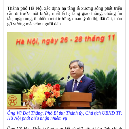
Thành phố Hà Nội xác định hạ tầng là xương sống phát triển
cần đi trước một bước; nhất là hạ tầng giao thông, chống ùn
tắc, ngập úng, ô nhiễm môi trường, quản lý đô thị, đất đai, tháo
gỡ vướng mắc cho người dân.
Ông Vũ Đại Thắng, Phó Bí thư Thành ủy, Chủ tịch UBND TP.
Hà Nội phát biểu nhận nhiệm vụ
Ông Vũ Đại Thắng cũng cam kết sẽ giữ vững bản lĩnh chính