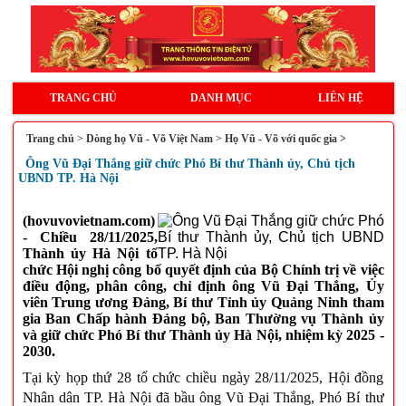
TRANG CHỦ
DANH MỤC
LIÊN HỆ
Trang chủ
>
Dòng họ Vũ - Võ Việt Nam
>
Họ Vũ - Võ với quốc gia >
Ông Vũ Đại Thắng giữ chức Phó Bí thư Thành ủy, Chủ tịch
UBND TP. Hà Nội
(hovuvovietnam.com)
- Chiều 28/11/2025,
Thành ủy Hà Nội tổ
chức Hội nghị công bố quyết định của Bộ Chính trị về việc
điều động, phân công, chỉ định ông Vũ Đại Thắng, Ủy
viên Trung ương Đảng, Bí thư Tỉnh ủy Quảng Ninh tham
gia Ban Chấp hành Đảng bộ, Ban Thường vụ Thành ủy
và giữ chức Phó Bí thư Thành ủy Hà Nội, nhiệm kỳ 2025 -
2030.
Tại kỳ họp thứ 28 tổ chức chiều ngày 28/11/2025, Hội đồng
Nhân dân TP. Hà Nội đã bầu ông Vũ Đại Thắng, Phó Bí thư