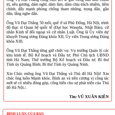
trị, nêu gương, dám nghĩ, dám làm, dám chịu trách nhiệm, liêm
chính, đẩy mạnh phòng chống tham nhũng, trọng dân, gần
dân, lắng nghe dân.
Ông Vũ Đại Thắng 50 tuổi, quê ở xã Phù Đổng, Hà Nội, trình
độ thạc sĩ Quan hệ quốc tế (Đại học Waseda, Nhật Bản), cử
nhân Kinh tế đối ngoại và cử nhân Luật. Ông là Ủy viên dự
khuyết Trung ương Đảng khóa XII, Ủy viên Trung ương Đảng
khóa XIII.
Ông Vũ Đại Thắng từng giữ chức vụ: Vụ trưởng Quản lý các
khu kinh tế, Bộ Kế hoạch và Đầu tư; Phó Chủ tịch UBND
tỉnh Hà Nam; Thứ trưởng Bộ Kế hoạch và Đầu tư; Bí thư
Tỉnh ủy Quảng Bình; Bí thư Tỉnh ủy Quảng Ninh.
Xin Chúc mừng ông Vũ Đại Thắng và Thủ đô Hà Nội! Xin
chúc ông luôn Mạnh khỏe, Bình an và trên cương vị công tác
mới sẽ có nhiều đóng góp, cống hiến cho sự phát triển của Thủ
đô Hà Nội./.
Tin: VŨ XUÂN KIÊN
BÌNH LUẬN CỦA BẠN