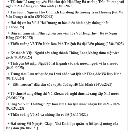
+
Tổ chức Lễ tang nguyên Phó chủ tịch Hội đồng Bộ trưởng Trần Phương với
nghi thức Lễ tang cấp Nhà nước
(23/10/2025)
+
Tin buồn: Nguyên Phó Chủ tịch Hội đồng Bộ trưởng Trần Phương (tức Vũ
Văn Dung) từ trần
(20/10/2025)
+
Hai chị em họ Vũ ở Hải Dương tự hào diễu binh ngày thống nhất
(11/05/2025)
+
Dấu ấn trăm năm Nhà nghiên cứu văn hóa Võ Hồng Huy - Kẻ sỹ Ngàn
Hống
(30/04/2025)
+
Thiếu tướng Võ Tiến Nghị làm Phó Tư lệnh Bộ đội Biên phòng
(27/04/2025)
+
Kỳ tài đất Việt: Người xây cổng thành Thăng Long không thừa một viên
gạch
(05/03/2025)
+
Tinh gọn bộ máy: Người ở lại là gánh vác việc nước, người về là vì nước
(04/01/2025)
+
Trung tâm Lưu trữ quốc gia I với nhân vật lịch sử Tổng đốc Võ Duy Ninh
(01/11/2024)
+
"Kiến trúc sư" đầu tiên của tuyến đường Hồ Chí Minh
(14/09/2023)
+
Tổ chức lễ tang đồng chí Vũ Khoan với nghi thức Lễ tang cấp Nhà nước
(26/06/2023)
+
Ông Võ Văn Thưởng được bầu làm Chủ tịch nước nhiệm kỳ 2021 - 2026
(02/03/2023)
+
Thiếu tướng Võ Sở và những lần rơi lệ
(18/11/2022)
+
Đại tướng Võ Nguyên Giáp - Nhà lãnh đạo quân sự lỗi lạc, vị tướng của
lòng dân
(04/10/2021)