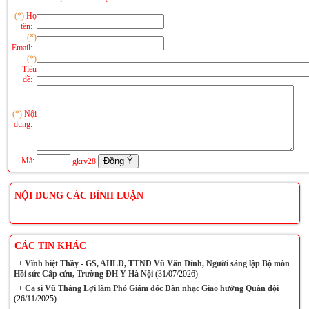
(*)
Họ
tên:
(*)
Email:
(*)
Tiêu
đề:
(*)
Nội
dung:
Mã:
gkrv28
NỘI DUNG CÁC BÌNH LUẬN
CÁC TIN KHÁC
+
Vĩnh biệt Thầy - GS, AHLĐ, TTND Vũ Văn Đính, Người sáng lập Bộ môn
Hồi sức Cấp cứu, Trường ĐH Y Hà Nội
(31/07/2026)
+
Ca sĩ Vũ Thắng Lợi làm Phó Giám đốc Dàn nhạc Giao hưởng Quân đội
(26/11/2025)