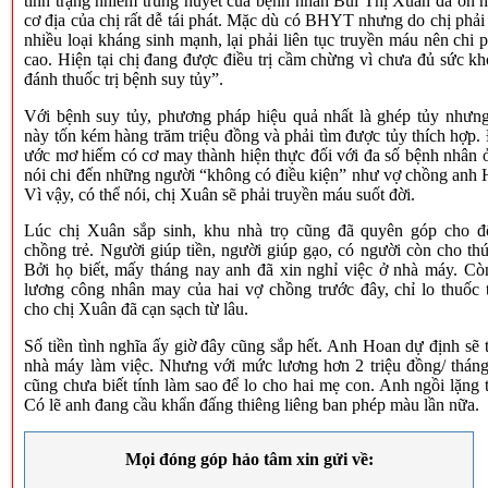
tình trạng nhiễm trùng huyết của bệnh nhân Bùi Thị Xuân đã ổn 
cơ địa của chị rất dễ tái phát. Mặc dù có BHYT nhưng do chị phải
nhiều loại kháng sinh mạnh, lại phải liên tục truyền máu nên chi p
cao. Hiện tại chị đang được điều trị cầm chừng vì chưa đủ sức kh
đánh thuốc trị bệnh suy tủy”.
Với bệnh suy tủy, phương pháp hiệu quả nhất là ghép tủy nhưng
này tốn kém hàng trăm triệu đồng và phải tìm được tủy thích hợp.
ước mơ hiếm có cơ may thành hiện thực đối với đa số bệnh nhân ở
nói chi đến những người “không có điều kiện” như vợ chồng anh 
Vì vậy, có thể nói, chị Xuân sẽ phải truyền máu suốt đời.
Lúc chị Xuân sắp sinh, khu nhà trọ cũng đã quyên góp cho đ
chồng trẻ. Người giúp tiền, người giúp gạo, có người còn cho thứ
Bởi họ biết, mấy tháng nay anh đã xin nghỉ việc ở nhà máy. Còn
lương công nhân may của hai vợ chồng trước đây, chỉ lo thuốc 
cho chị Xuân đã cạn sạch từ lâu.
Số tiền tình nghĩa ấy giờ đây cũng sắp hết. Anh Hoan dự định sẽ t
nhà máy làm việc. Nhưng với mức lương hơn 2 triệu đồng/ tháng
cũng chưa biết tính làm sao để lo cho hai mẹ con. Anh ngồi lặng 
Có lẽ anh đang cầu khẩn đấng thiêng liêng ban phép màu lần nữa.
Mọi đóng góp hảo tâm xin gửi về: