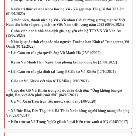
+
Nhiều trí thức và nhà khoa học họ Vũ - Võ gặp mặt Tổng Bí thư Tô Lâm
(01/01/2025)
+
3 đoàn viên, thanh niên họ Vũ - Võ nhận Giải thưởng gương mặt trẻ Việt
Nam tiêu biểu và gương mặt trẻ Việt Nam triển vọng năm 2022
(06/03/2023)
+
Cuba vinh danh nhà báo-dịch giả, nguyên cán bộ TTXVN Vũ Văn Âu
(15/02/2023)
+
Nhìn lại quá trình công tác của nguyên Trưởng ban Kinh tế Trung ương Vũ
Oanh
(01/12/2022)
+
Lời Cảm ơn của gia quyến ông Vũ Mạnh Hà
(25/01/2022)
+
Kỹ sư Vũ Mạnh Hà - Người tiên phong kết nối dòng họ
(21/01/2022)
+
Lời Cám ơn của gia đình tại Tang lễ Giáo sư Vũ Khiêu
(12/10/2021)
+
Giáo sư Vũ Khiêu viết văn tế Tổ Mẫu
(10/10/2021)
+
Cuộc đời GS Vũ Khiêu trong ký ức cháu đích tôn: "Ông không bao giờ
nghỉ, làm việc đến phút cuối đời"
(04/10/2021)
+
Cụ Vũ XuânTròn trọn việc nước, việc nhà
(01/06/2020)
+
Xã Đức Hòa, Đức Thọ, tỉnh Hà Tĩnh: Nơi những người hùng mang dòng họ
Võ
(29/07/2017)
+
Kiến trúc sư Võ Trọng Nghĩa giành 5 giải Kiến trúc xanh ở Mỹ
(05/05/2017)