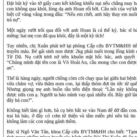
Đặt bút ký vào tờ giấy cam kết không khiếu nại nếu chẳng may h
con không qua khỏi, lòng dạ anh Hoan rối bời. Câu nói của vợ kh
biệt cứ văng vẳng trong đầu: “Nếu em chết, anh hãy thay em nuôi
trả nợ”.
Một ngày rưỡi trôi qua đối với anh Hoan là cả thế kỷ, bác sĩ bá
mừng: hai mẹ con đã qua khỏi, đây là một kỳ tích!
Tuy nhiên, chị Xuân phải trở lại phòng Cấp cứu BVTM&HH tiế
truyền máu. Bé gái sinh non được 2kg phải nuôi trong lồng kính
Từ Dũ. Nụ cười tươi nở trên khuôn mặt hốc hác, anh quyết 
“Chúng mình đặt tên con là Võ Hoài An, cầu mong cho con được
an”.
Thế là hàng ngày, người chồng còm cõi chạy qua lại giữa hai bệnh
vừa chăm vợ, vừa thăm nom con, lại thấp thỏm đợi tin tức từ quê
Nhưng giọng mẹ anh buồn rầu trên điện thoại: “Lần này khôn
được nữa con ạ. Người ta bảo mình vay quá nhiều rồi. Bây giờ là
đây hả con?”.
Không biết làm gì hơn, bà cụ bèn bắt xe vào Nam để đỡ đần con
trai bà bảo, ở đây có cơm từ thiện và tắm miễn phí nên bà tin
không làm các con nặng gánh thêm.
Bác sĩ Ngô Văn Tân, khoa Cấp cứu BVTM&HH cho biết: “Tạm 