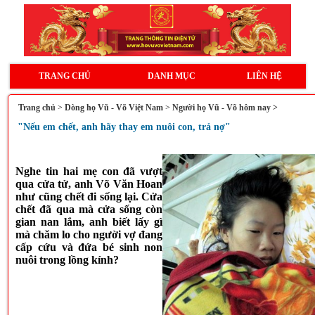
TRANG CHỦ
DANH MỤC
LIÊN HỆ
Trang chủ
>
Dòng họ Vũ - Võ Việt Nam
>
Người họ Vũ - Võ hôm nay >
"Nếu em chết, anh hãy thay em nuôi con, trả nợ"
Nghe tin hai mẹ con đã vượt
qua cửa tử, anh Võ Văn Hoan
như cũng chết đi sống lại. Cửa
chết đã qua mà cửa sống còn
gian nan lắm, anh biết lấy gì
mà chăm lo cho người vợ đang
cấp cứu và đứa bé sinh non
nuôi trong lồng kính?