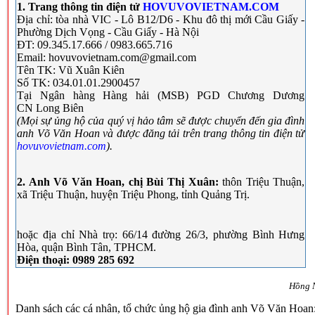
1. Trang thông tin điện tử
HOVUVOVIETNAM.COM
Địa chỉ: tòa nhà VIC - Lô B12/D6 - Khu đô thị mới Cầu Giấy -
Phường Dịch Vọng - Cầu Giấy - Hà Nội
ĐT: 09.345.17.666 / 0983.665.716
Email: hovuvovietnam.com@gmail.com
Tên TK: Vũ Xuân Kiên
Số TK: 034.01.01.2900457
Tại Ngân hàng Hàng hải (MSB) PGD Chương Dương
CN Long Biên
(Mọi sự ủng hộ của quý vị hảo tâm sẽ được chuyển đến gia đình
anh Võ Văn Hoan và được đăng tải trên trang thông tin điện tử
hovuvovietnam.com
).
2. Anh Võ Văn Hoan, chị Bùi Thị Xuân:
thôn Triệu Thuận,
xã Triệu Thuận, huyện Triệu Phong, tỉnh Quảng Trị.
hoặc địa chỉ Nhà trọ: 66/14 đường 26/3, phường Bình Hưng
Hòa, quận Bình Tân, TPHCM.
Điện thoại: 0989 285 692
Hồng 
Danh sách các cá nhân, tổ chức ủng hộ gia đình anh Võ Văn Hoan