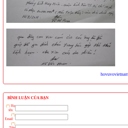
hovuvovietna
BÌNH LUẬN CỦA BẠN
(*)
Họ
tên:
(*)
Email:
(*)
Tiêu