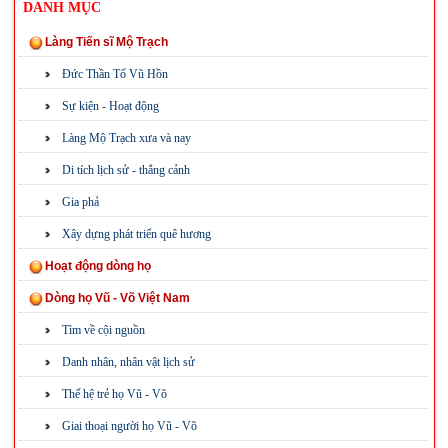
DANH MỤC
Làng Tiến sĩ Mộ Trạch
Đức Thần Tổ Vũ Hồn
Sự kiện - Hoạt động
Làng Mộ Trạch xưa và nay
Di tích lịch sử - thắng cảnh
Gia phả
Xây dựng phát triển quê hương
Hoạt động dòng họ
Dòng họ Vũ - Võ Việt Nam
Tìm về cội nguồn
Danh nhân, nhân vật lịch sử
Thế hệ trẻ họ Vũ - Võ
Giai thoại người họ Vũ - Võ