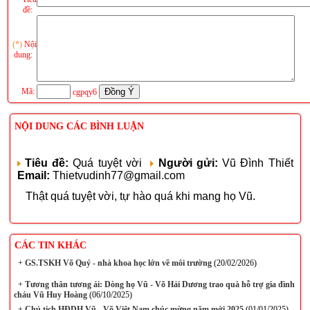
đề:
(*)
Nội
dung:
Mã:
cgpqy6
NỘI DUNG CÁC BÌNH LUẬN
Tiêu đề:
Quá tuyệt vời
Người gửi:
Vũ Đình Thiết
Email:
Thietvudinh77@gmail.com
Thật quá tuyệt vời, tự hào quá khi mang họ Vũ.
CÁC TIN KHÁC
+
GS.TSKH Võ Quý - nhà khoa học lớn về môi trường
(20/02/2026)
+
Tương thân tương ái: Dòng họ Vũ - Võ Hải Dương trao quà hỗ trợ gia đình
cháu Vũ Huy Hoàng
(06/10/2025)
+
Chủ tịch HĐDH Vũ - Võ Việt Nam chúc mừng năm mới 2025
(01/01/2025)