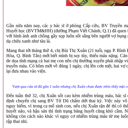
Gần nửa năm nay, các y bác sĩ ở phòng Cấp cứu, BV Truyền m
Huyết học (BVTM&HH) (đường Phạm Viết Chánh, Q.1) đã quen 
với hình ảnh anh chồng gầy sọp luôn sốt sắng bên người vợ bụng
dạ chửa xanh như tàu lá.
Mang thai tới tháng thứ 4, chị Bùi Thị Xuân (21 tuổi, ngụ P. Bìn
Hòa, Q. Bình Tân) mới biết mình bị suy tủy, thiếu máu nặng. Căn
đe dọa tính mạng cả hai mẹ con nên chị thường xuyên phải nhập vi
truyền máu. Có hôm mới về đúng 1 ngày, chị lên cơn mệt, hai vợ 
lại đưa nhau vào viện.
Vượt qua cửa tử đã gần 1 tuần nhưng chị Xuân chưa được nhìn thấy mặt 
Đến tuần thứ 32, chị Xuân sốt cao kèm nhiễm trùng máu, bác sĩ 
định chuyển chị sang BV Từ Dũ chấm dứt thai kỳ. Việc này vô
nguy hiểm, vì trong ca mổ sinh con, nếu chị Xuân rặn đẻ thì có th
huyết não, và hậu sản thì tình trạng băng huyết cũng khó cầm. 
không còn cách nào khác vì nguy cơ nhiễm trùng máu từ mẹ luôn
rập thai nhi.