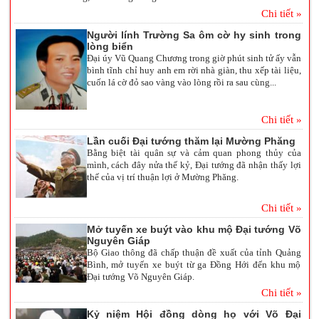
Chi tiết »
Người lính Trường Sa ôm cờ hy sinh trong
lòng biển
Đại úy Vũ Quang Chương trong giờ phút sinh tử ấy vẫn
bình tĩnh chỉ huy anh em rời nhà giàn, thu xếp tài liệu,
cuốn lá cờ đỏ sao vàng vào lòng rồi ra sau cùng...
Chi tiết »
Lần cuối Đại tướng thăm lại Mường Phăng
Bằng biệt tài quân sự và cảm quan phong thủy của
mình, cách đây nửa thế kỷ, Đại tướng đã nhận thấy lợi
thế của vị trí thuận lợi ở Mường Phăng.
Chi tiết »
Mở tuyến xe buýt vào khu mộ Đại tướng Võ
Nguyên Giáp
Bộ Giao thông đã chấp thuận đề xuất của tỉnh Quảng
Bình, mở tuyến xe buýt từ ga Đồng Hới đến khu mộ
Đại tướng Võ Nguyên Giáp.
Chi tiết »
Kỷ niệm Hội đồng dòng họ với Võ Đại