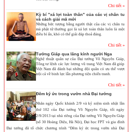
Chi tiết »
Kỳ bí "xá lợi toàn thân" của các vị chân tu
và cách giải mã mới
Những bức tượng bằng người thật của các vị chân tu
mà phật tử thường gọi là xá lợi toàn thân luôn là một
điều bí ẩn, khó có thể giải đáp thoả đáng.
Chi tiết »
Tướng Giáp qua lăng kính người Nga
Nghệ thuật quân sự của Đại tướng Võ Nguyên Giáp,
Tổng tư lệnh các lực lượng vũ trang Việt Nam đã giúp
Việt Nam đã đánh bại những đội quân có ưu thế vượt
trội cả về binh lực lẫn phương tiện chiến tranh.
Chi tiết »
Đêm ký ức trong vườn nhà Đại tướng
Nhân ngày Quốc khánh 2/9 và kỷ niệm sinh nhật lần
thứ 102 của Đại tướng Võ Nguyên Giáp, tối ngày
2/9/2013 tại nhà riêng của Đại tướng Võ Nguyên Giáp
(số 30 Hoàng Diệu, Hà Nội), Đại học FPT và gia đình
Đại tướng đã tổ chức chương trình “Đêm ký ức trong vườn nhà Đại