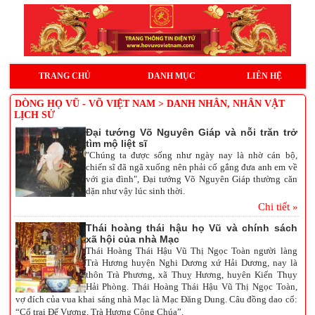
TRANG CHỦ
DANH MỤC
LIÊN HỆ
DÒNG HỌ VŨ - VÕ VIỆT NAM > DANH NHÂN, NHÂN VẬT
LỊCH SỬ
Đại tướng Võ Nguyên Giáp và nỗi trăn trở
tìm mộ liệt sĩ
"Chúng ta được sống như ngày nay là nhờ cán bộ,
chiến sĩ đã ngã xuống nên phải cố gắng đưa anh em về
với gia đình", Đại tướng Võ Nguyên Giáp thường căn
dặn như vậy lúc sinh thời.
Chi tiết »
Thái hoàng thái hậu họ Vũ và chính sách
xã hội của nhà Mạc
Thái Hoàng Thái Hậu Vũ Thị Ngọc Toàn người làng
Trà Hương huyện Nghi Dương xứ Hải Dương, nay là
thôn Trà Phương, xã Thuỵ Hương, huyên Kiến Thụy
Hải Phòng.
Thái Hoàng Thái Hậu Vũ Thị Ngọc Toàn,
vợ đích của vua khai sáng nhà Mạc là Mạc Đăng Dung. Câu đồng dao cổ:
“Cổ trai Đế Vương, Trà Hương Công Chúa”.