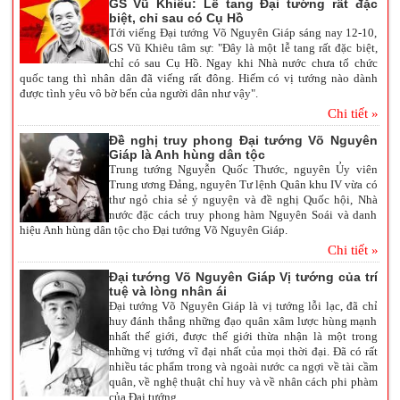
GS Vũ Khiêu: Lễ tang Đại tướng rất đặc
biệt, chỉ sau có Cụ Hồ
Tới viếng Đại tướng Võ Nguyên Giáp sáng nay 12-10,
GS Vũ Khiêu tâm sự: "Đây là một lễ tang rất đặc biệt,
chỉ có sau Cụ Hồ. Ngay khi Nhà nước chưa tổ chức
quốc tang thì nhân dân đã viếng rất đông. Hiếm có vị tướng nào dành
được tình yêu vô bờ bến của người dân như vậy".
Chi tiết »
Đề nghị truy phong Đại tướng Võ Nguyên
Giáp là Anh hùng dân tộc
Trung tướng Nguyễn Quốc Thước, nguyên Ủy viên
Trung ương Đảng, nguyên Tư lệnh Quân khu IV vừa có
thư ngỏ chia sẻ ý nguyện và đề nghị Quốc hội, Nhà
nước đặc cách truy phong hàm Nguyên Soái và danh
hiệu Anh hùng dân tộc cho Đại tướng Võ Nguyên Giáp.
Chi tiết »
Đại tướng Võ Nguyên Giáp Vị tướng của trí
tuệ và lòng nhân ái
Đại tướng Võ Nguyên Giáp là vị tướng lỗi lạc, đã chỉ
huy đánh thắng những đạo quân xâm lược hùng mạnh
nhất thế giới, được thế giới thừa nhận là một trong
những vị tướng vĩ đại nhất của mọi thời đại. Đã có rất
nhiều tác phẩm trong và ngoài nước ca ngợi về tài cầm
quân, về nghệ thuật chỉ huy và về nhân cách phi phàm
của Đại tướng.