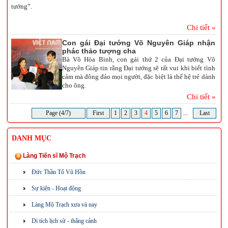
tướng”.
Chi tiết »
Con gái Đại tướng Võ Nguyên Giáp nhận
phác thảo tượng cha
Bà Võ Hòa Bình, con gái thứ 2 của Đại tướng Võ
Nguyên Giáp tin rằng Đại tướng sẽ rất vui khi biết tình
cảm mà đông đảo mọi người, đặc biệt là thế hệ trẻ dành
cho ông.
Chi tiết »
Page (4/7)
First
1
2
3
4
5
6
7
...
Last
DANH MỤC
Làng Tiến sĩ Mộ Trạch
Đức Thần Tổ Vũ Hồn
Sự kiện - Hoạt động
Làng Mộ Trạch xưa và nay
Di tích lịch sử - thắng cảnh