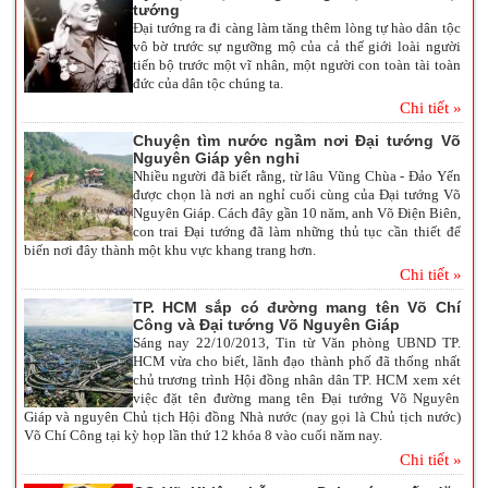
tướng
Đại tướng ra đi càng làm tăng thêm lòng tự hào dân tộc
vô bờ trước sự ngưỡng mộ của cả thế giới loài người
tiến bộ trước một vĩ nhân, một người con toàn tài toàn
đức của dân tộc chúng ta.
Chi tiết »
Chuyện tìm nước ngầm nơi Đại tướng Võ
Nguyên Giáp yên nghỉ
Nhiều người đã biết rằng, từ lâu Vũng Chùa - Đảo Yến
được chọn là nơi an nghỉ cuối cùng của Đại tướng Võ
Nguyên Giáp. Cách đây gần 10 năm, anh Võ Điện Biên,
con trai Đại tướng đã làm những thủ tục cần thiết để
biến nơi đây thành một khu vực khang trang hơn.
Chi tiết »
TP. HCM sắp có đường mang tên Võ Chí
Công và Đại tướng Võ Nguyên Giáp
Sáng nay 22/10/2013, Tin từ Văn phòng UBND TP.
HCM vừa cho biết, lãnh đạo thành phố đã thống nhất
chủ trương trình Hội đồng nhân dân TP. HCM xem xét
việc đặt tên đường mang tên Đại tướng Võ Nguyên
Giáp và nguyên Chủ tịch Hội đồng Nhà nước (nay gọi là Chủ tịch nước)
Võ Chí Công tại kỳ họp lần thứ 12 khóa 8 vào cuối năm nay.
Chi tiết »