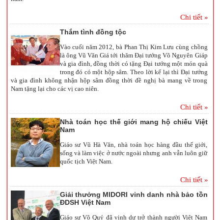
Chi tiết »
Thắm tình đồng tộc
Vào cuối năm 2012, bà Phan Thị Kim Lưu cùng chồng
là ông Vũ Văn Giá tới thăm Đại tướng Võ Nguyên Giáp
và gia đình, đồng thời có tặng Đại tướng một món quà
trong đó có một hộp sâm.
Theo lời kể lại thì Đại tướng
và gia đình không nhận hộp sâm đồng thời đề nghị bà mang về trong
Nam tặng lại cho các vị cao niên.
Chi tiết »
Nhà toán học thế giới mang hộ chiếu Việt
Nam
Giáo sư Vũ Hà Văn, nhà toán học hàng đầu thế giới,
sống và làm việc ở nước ngoài nhưng anh vẫn luôn giữ
quốc tịch Việt Nam.
Chi tiết »
Giải thưởng MIDORI vinh danh nhà bảo tồn
ĐDSH Việt Nam
Giáo sư Võ Quý đã vinh dự trở thành người Việt Nam