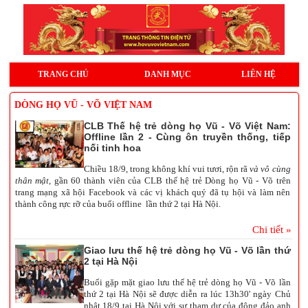
TRANG CHỦ
DANH MỤC
LIÊN HỆ
DÒNG HỌ VŨ - VÕ VIỆT NAM
CLB Thế hệ trẻ dòng họ Vũ - Võ Việt Nam:
Offline lần 2 - Cùng ôn truyền thống, tiếp
nối tinh hoa
Chiều 18/9, trong không khí vui tươi, rộn rã
và vô cùng
thân mật,
gần 60 thành viên của CLB thế hệ trẻ Dòng họ Vũ - Võ trên
trang mạng xã hội Facebook và các vị khách quý đã tụ hội và làm nên
thành công rực rỡ của buổi offline lần thứ 2 tại Hà Nội.
Chi tiết »
Giao lưu thế hệ trẻ dòng họ Vũ - Võ lần thứ
2 tại Hà Nội
Buổi gặp mặt giao lưu thế hệ trẻ dòng họ Vũ - Võ lần
thứ 2 tại Hà Nội sẽ được diễn ra lúc 13h30' ngày Chủ
nhật 18/9 tại Hà Nội với sự tham dự của đông đảo
anh