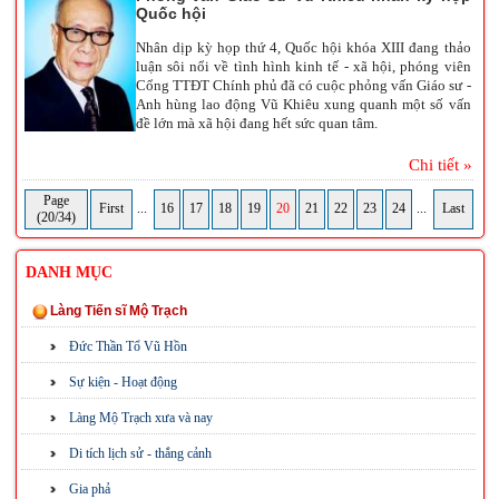
Quốc hội
Nhân dịp kỳ họp thứ 4, Quốc hội khóa XIII đang thảo
luận sôi nổi về tình hình kinh tế - xã hội, phóng viên
Cổng TTĐT Chính phủ đã có cuộc phỏng vấn Giáo sư -
Anh hùng lao động Vũ Khiêu xung quanh một số vấn
đề lớn mà xã hội đang hết sức quan tâm.
Chi tiết »
Page
First
...
16
17
18
19
20
21
22
23
24
...
Last
(20/34)
DANH MỤC
Làng Tiến sĩ Mộ Trạch
Đức Thần Tổ Vũ Hồn
Sự kiện - Hoạt động
Làng Mộ Trạch xưa và nay
Di tích lịch sử - thắng cảnh
Gia phả