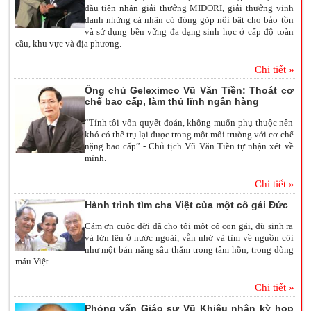
đầu tiên nhận giải thưởng MIDORI, giải thưởng vinh
danh những cá nhân có đóng góp nổi bật cho bảo tồn
và sử dụng bền vững đa dạng sinh học ở cấp độ toàn
cầu, khu vực và địa phương.
Chi tiết »
Ông chủ Geleximco Vũ Văn Tiền: Thoát cơ
chế bao cấp, làm thủ lĩnh ngân hàng
“Tính tôi vốn quyết đoán, không muốn phụ thuộc nên
khó có thể trụ lại được trong một môi trường với cơ chế
nặng bao cấp” - Chủ tịch Vũ Văn Tiền tự nhận xét về
mình.
Chi tiết »
Hành trình tìm cha Việt của một cô gái Đức
Cám ơn cuộc đời đã cho tôi một cô con gái, dù sinh ra
và lớn lên ở nước ngoài, vẫn nhớ và tìm về nguồn cội
như một bản năng sâu thẳm trong tâm hồn, trong dòng
máu Việt.
Chi tiết »
Phỏng vấn Giáo sư Vũ Khiêu nhân kỳ họp