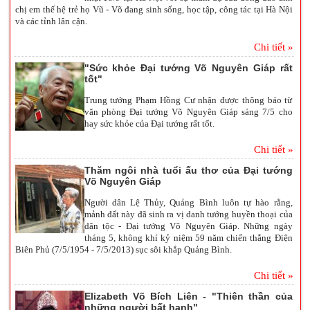
chị em thế hệ trẻ họ Vũ - Võ đang sinh sống, học tập, công tác tại Hà Nội
và các tỉnh lân cận.
Chi tiết »
"Sức khỏe Đại tướng Võ Nguyên Giáp rất
tốt"
Trung tướng Phạm Hồng Cư nhận được thông báo từ
văn phòng Đại tướng Võ Nguyên Giáp sáng 7/5 cho
hay sức khỏe của Đại tướng rất tốt.
Chi tiết »
Thăm ngôi nhà tuổi ấu thơ của Đại tướng
Võ Nguyên Giáp
Người dân Lệ Thủy, Quảng Bình luôn tự hào rằng,
mảnh đất này đã sinh ra vị danh tướng huyền thoại của
dân tộc - Đại tướng Võ Nguyên Giáp. Những ngày
tháng 5, không khí kỷ niệm 59 năm chiến thắng Điện
Biên Phủ (7/5/1954 - 7/5/2013) sục sôi khắp Quảng Bình.
Chi tiết »
Elizabeth Võ Bích Liên - "Thiên thần của
những người bất hạnh"