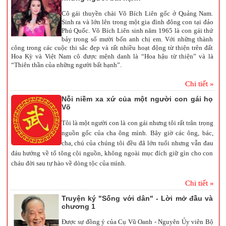
Cô gái thuyền chài Võ Bích Liên gốc ở Quảng Nam.
Sinh ra và lớn lên trong một gia đình đông con tại đảo
Phú Quốc. Võ Bích Liên sinh năm 1965 là con gái thứ
bảy trong số mười bốn anh chị em. Với những thành
công trong các cuộc thi sắc đẹp và rất nhiều hoạt động từ thiện trên đất
Hoa Kỳ và Việt Nam cô được mệnh danh là “Hoa hậu từ thiện” và là
“Thiên thần của những người bất hạnh”.
Chi tiết »
Nỗi niềm xa xứ của một người con gái họ
Võ
Tôi là một người con là con gái nhưng tôi rất trân trọng
nguồn gốc của cha ông mình. Bây giờ các ông, bác,
cha, chú của chúng tôi đều đã lớn tuổi nhưng vẫn đau
đáu hướng về tổ tông cội nguồn, không ngoài mục đích giữ gìn cho con
cháu đời sau tự hào về dòng tộc của mình.
Chi tiết »
Truyện ký "Sống với dân" - Lời mở đầu và
chương 1
Được sự đồng ý của Cụ Vũ Oanh - Nguyên Ủy viên Bộ