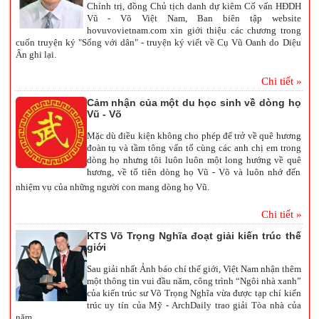
Chính trị, đồng Chủ tịch danh dự kiêm Cố vấn HĐDH
Vũ - Võ Việt Nam, Ban biên tập website
hovuvovietnam.com xin giới thiệu các chương trong
cuốn truyện ký "Sống với dân" - truyện ký viết về Cụ Vũ Oanh do Diệu
Ân ghi lại.
Chi tiết »
Cảm nhận của một du học sinh về dòng họ
Vũ - Võ
Mặc dù điều kiện không cho phép để trở về quê hương
đoàn tụ và tầm tông vấn tổ cùng các anh chị em trong
dòng họ nhưng tôi luôn luôn một long hướng về quê
hương, về tổ tiên dòng họ Vũ - Võ và luôn nhớ đến
nhiệm vụ của những người con mang dòng họ Vũ.
Chi tiết »
KTS Võ Trọng Nghĩa đoạt giải kiến trúc thế
giới
Sau giải nhất Ảnh báo chí thế giới, Việt Nam nhận thêm
một thông tin vui đầu năm, công trình “Ngôi nhà xanh”
của kiến trúc sư Võ Trọng Nghĩa vừa được tạp chí kiến
trúc uy tín của Mỹ - ArchDaily trao giải Tòa nhà của
năm.