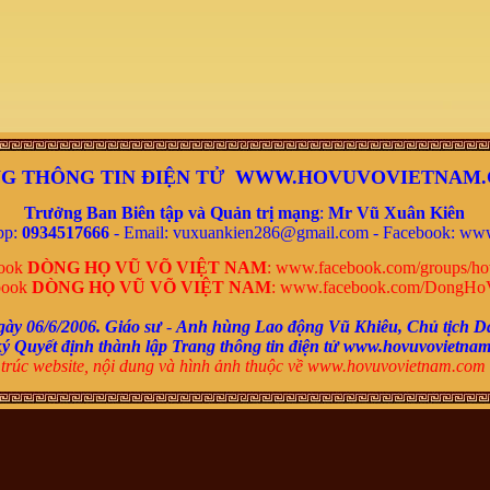
G THÔNG TIN ĐIỆN TỬ WWW.HOVUVOVIETNAM
Trưởng Ban Biên tập và Quản trị mạng
:
Mr
Vũ Xuân Kiên
pp:
0934517666
- Email: vuxuankien286@gmail.com -
Facebook:
www
book
DÒNG HỌ VŨ VÕ VIỆT NAM
:
www.facebook.com/groups/ho
book
DÒNG HỌ VŨ VÕ VIỆT NAM
:
www.facebook.com/DongHo
gày 06/6/2006.
Giáo sư
-
Anh hùng Lao động Vũ Khiêu,
Chủ tịch D
ký
Quyết định thành lập Trang thông tin điện tử www.hovuvovietna
trúc website, nội dung và
hình ảnh thuộc về www.hovuvovietnam.com 