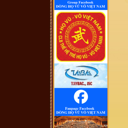
đến điểm mấu chốt. Một số ông/bác
trong tộc họ dẫn về tộc Vũ/Võ với
cụ tổ Vũ Hồn nhưng không có cây
phả hệ để thấy sự gắn kết này. Mong
một ngày sẽ có cây phả hệ để mọi
con dân họ Vũ/Võ có thể biết dòng
máu trong mình từ đâu ra. Trân
trọng.
Vũ Phong :
Tôi thấy từ thời Hai Bà
TRưng đã có họ Vũ ,Các bác có thể
xem sự tích tướng quân Bát Nàn.Nên
nói họ Vũ ở ViệtNam xuất phát kỷ
13 -Với Ông tổ là Vũ Hồn ,là không
thuyết Phục.
Vũ Phong :
https://www.dkn.tv/van-
hoa/tho-nu-anh-hung-dat-viet-vu-
thuc-nuong.html
VÕ QUANG ĐÔNG :
tự hào là
người họ võ
Vũ Thanh Giang :
Dòng họ làm nên
bao tuyệt tác thời đương đại với
nhiều địa vị xã hội khác nhau sinh ra
một anh tú văn khúc tính quân làm
nền thời đại quân chủ
Vũ Ngọc Chiến :
Cháu muốn xin
file ảnh của thủy Tổ Vũ Hồn bản
chuẩn để in. Các bác có hỗ trợ cháu
với ạ! (Gmail:
vungocchienhd@gmail.com) Cháu
cảm ơn nhiều
Vũ Ngọc Trân, Nha Trang :
Đề
nghị cho biết số điện thoại của ông
Vũ Trọng Hoàng, BLL dong họ Vũ,
huyện Tinh Gia, Thanh Hóa. Tôi
muốn liên lạc để tìm gốc gác họ Vũ