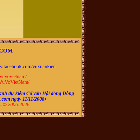
.COM
.facebook.com/vuxuankien
vuvovietnam/
VuVoVietNam/
anh dự kiêm Cố vấn Hội đồng Dòng
m.com ngày
11/11/2008
)
- © 2006-2026.