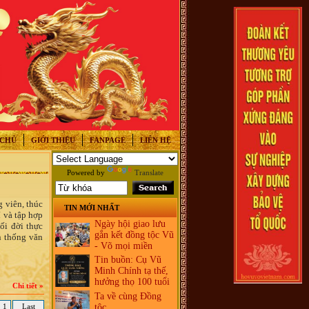
 CHỦ
GIỚI THIỆU
FANPAGE
LIÊN HỆ
Powered by
Translate
 viên, thúc
TIN MỚI NHẤT
 và tập hợp
Ngày hội giao lưu
ối đời thực
gắn kết đồng tộc Vũ
n thống văn
- Võ mọi miền
Tin buồn: Cụ Vũ
Minh Chính tạ thế,
hưởng thọ 100 tuổi
Chi tiết »
Ta về cùng Đồng
1
Last
tộc