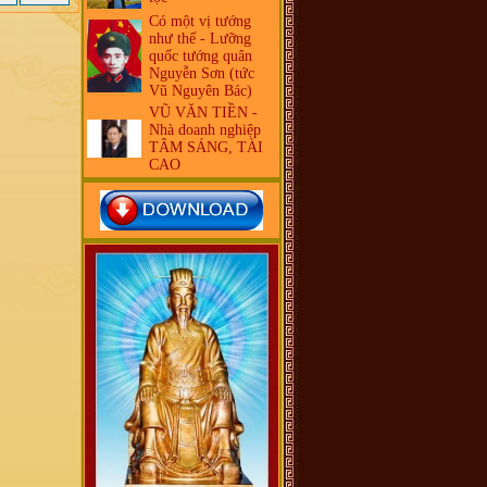
Có một vị tướng
như thế - Lưỡng
quốc tướng quân
Nguyễn Sơn (tức
Vũ Nguyên Bác)
VŨ VĂN TIỀN -
Nhà doanh nghiệp
TÂM SÁNG, TÀI
CAO