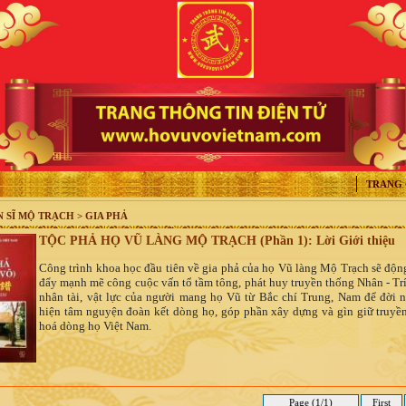
TRANG
N SĨ MỘ TRẠCH > GIA PHẢ
TỘC PHẢ HỌ VŨ LÀNG MỘ TRẠCH (Phần 1): Lời Giới thiệu
Công trình khoa học đầu tiên về gia phả của họ Vũ làng Mộ Trạch sẽ động
đẩy mạnh mẽ công cuộc vấn tổ tầm tông, phát huy truyền thống Nhân - Trí
nhân tài, vật lực của người mang họ Vũ từ Bắc chí Trung, Nam để đời n
hiện tâm nguyện đoàn kết dòng họ, góp phần xây dựng và gìn giữ truyề
hoá dòng họ Việt Nam.
Page (1/1)
First