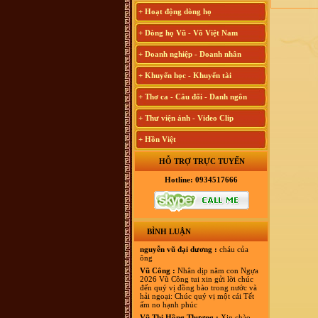
+ Hoạt động dòng họ
+ Dòng họ Vũ - Võ Việt Nam
+ Doanh nghiệp - Doanh nhân
+ Khuyến học - Khuyến tài
+ Thơ ca - Câu đối - Danh ngôn
+ Thư viện ảnh - Video Clip
+ Hồn Việt
HỖ TRỢ TRỰC TUYẾN
Hotline: 0934517666
BÌNH LUẬN
nguyễn vũ đại dương :
cháu của
ông
Vũ Công :
Nhân dịp năm con Ngựa
2026 Vũ Công tui xin gửi lời chúc
đến quý vị đồng bào trong nước và
hải ngoại: Chúc quý vị một cái Tết
ấm no hạnh phúc
Vũ Thị Hồng Thương :
Xin chào,