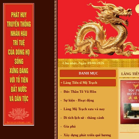
Chủ nhật, Ngày 09/08/2026
DANH MỤC
LÀNG TIẾ
+ Làng Tiến sĩ Mộ Trạch
-
Đức Thần Tổ Vũ Hồn
-
Sự kiện - Hoạt động
-
Làng Mộ Trạch xưa và nay
-
Di tích lịch sử - thắng cảnh
-
Gia phả
-
Xây dựng phát triển quê hương