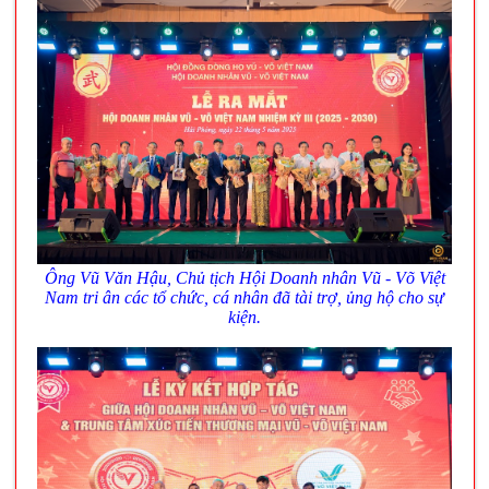
Ông Vũ Văn Hậu, Chủ tịch Hội Doanh nhân Vũ - Võ Việt
Nam tri ân các tổ chức, cá nhân đã tài trợ, ủng hộ cho sự
kiện.