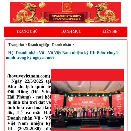
TRANG CHỦ
DANH MỤC
LIÊN HỆ
Trang chủ
>
Doanh nghiệp - Doanh nhân
>
Hội Doanh nhân Vũ - Võ Việt Nam nhiệm kỳ III: Bước chuyển
mình trong kỷ nguyên mới
(hovuvovietnam.com)
- Ngày 22/5/2025 tại
Khu du lịch quốc tế
Đồi Rồng (Đồ Sơn,
Hải Phòng) - nơi hội
tụ linh khí trời đất và
tinh hoa văn hóa dân
tộc, Lễ ra mắt Hội
Doanh nhân Vũ - Võ
Việt Nam nhiệm kỳ
III (2025-2030) đã