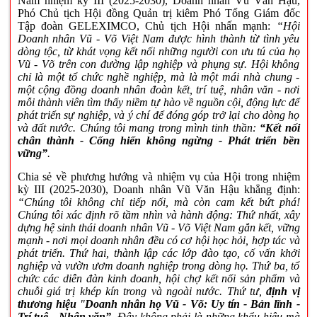
Nam nhiệm kỳ III (2025-2030), Doanh nhân Vũ Văn Hậu,
Phó Chủ tịch Hội đồng Quản trị kiêm Phó Tổng Giám đốc
Tập đoàn GELEXIMCO, Chủ tịch Hội nhấn mạnh:
“Hội
Doanh nhân Vũ - Võ Việt Nam được hình thành từ tình yêu
dòng tộc, từ khát vọng kết nối những người con ưu tú của họ
Vũ - Võ trên con đường lập nghiệp và phụng sự. Hội không
chỉ là một tổ chức nghề nghiệp, mà là một mái nhà chung -
một cộng đồng doanh nhân đoàn kết, trí tuệ, nhân văn - nơi
mỗi thành viên tìm thấy niềm tự hào về nguồn cội, động lực để
phát triển sự nghiệp, và ý chí để đóng góp trở lại cho dòng họ
và đất nước. Chúng tôi mang trong mình tinh thần:
“Kết nối
chân thành - Cống hiến không ngừng - Phát triển bền
vững”
.
Chia sẻ về phương hướng và nhiệm vụ của Hội trong nhiệm
kỳ III (2025-2030), Doanh nhân Vũ Văn Hậu khẳng định:
“Chúng tôi không chỉ tiếp nối, mà còn cam kết bứt phá!
Chúng tôi xác định rõ tầm nhìn và hành động: Thứ nhất, xây
dựng hệ sinh thái doanh nhân Vũ - Võ Việt Nam gắn kết, vững
mạnh - nơi mọi doanh nhân đều có cơ hội học hỏi, hợp tác và
phát triển. Thứ hai, thành lập các lớp đào tạo, cố vấn khởi
nghiệp và vườn ươm doanh nghiệp trong dòng họ. Thứ ba, tổ
chức các diễn đàn kinh doanh, hội chợ kết nối sản phẩm và
chuỗi giá trị khép kín trong và ngoài nước. Thứ tư,
định vị
thương hiệu
"
Doanh nhân họ Vũ - Võ: Uy tín - Bản lĩnh -
Trí tuệ - Nhân văn
”
. Đây không phải là những khẩu hiệu mà