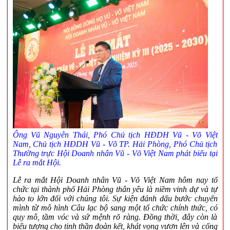
Ông Vũ Nguyên Thái, Phó Chủ tịch HĐDH
Vũ - Võ Việt
Nam, Chủ tịch
HĐDH
Vũ - Võ TP. Hải Phòng, Phó Chủ tịch
Thường trực Hội Doanh nhân Vũ - Võ Việt Nam phát biểu tại
Lễ ra mắt Hội.
Lễ ra mắt Hội Doanh nhân Vũ - Võ Việt Nam hôm nay tổ
chức tại thành phố Hải Phòng thân yêu là niềm vinh dự và tự
hào to lớn đối với chúng tôi. Sự kiện đánh dấu bước chuyển
mình từ mô hình Câu lạc bộ sang một tổ chức chính thức, có
quy mô, tầm vóc và sứ mệnh rõ ràng. Đồng thời, đây còn là
biểu tượng cho tinh thần đoàn kết, khát vọng vươn lên và cống