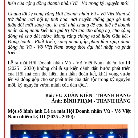
hiến của cộng đồng doanh nhân Vũ - Võ trong kỷ nguyên mới.
Chúng tôi kỳ vọng rằng Hội Doanh nhân Vũ - Võ Việt Nam sẽ
trở thành nơi hội tụ tinh hoa, nơi truyền thống gặp gỡ tinh
thần đổi mới sáng tạo, là mái nhà chung để các thế hệ doanh
nhân cùng nhau kiến tạo giá trị lớn lao cho dòng họ, cho cộng
đồng và cho đất nước. Mong rằng chúng ta sẽ luôn Gắn kết -
Đồng hành - Phát triển, cùng nhau góp phần làm rạng danh
dòng họ Vũ - Võ Việt Nam trong thời đại hội nhập và phát
triển.”
Lễ ra mắt Hội Doanh nhân Vũ - Võ Việt Nam nhiệm kỳ III
(2025 - 2030) không chỉ là sự kiện đánh dấu bước phát triển
của Hội mà còn thể hiện tinh thần đoàn kết, khát vọng vươn
lên và đóng góp cho sự phát triển của dân tộc trong kỷ nguyên
mới, kỷ nguyên vươn mình của dân tộc./.
Bài: VŨ XUÂN KIÊN - THANH HẰNG
Ảnh: BÌNH PHẠM - THANH HẰNG
Một số hình ảnh Lễ ra mắt
Hội Doanh nhân Vũ - Võ Việt
Nam nhiệm kỳ III (2025 - 2030):