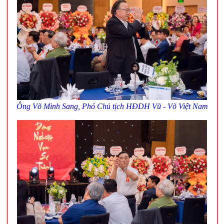
Ông Võ Minh Sang,
Phó
Chủ tịch HĐDH Vũ - Võ Việt Nam