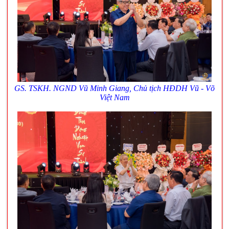
GS. TSKH. NGND Vũ Minh Giang, Chủ tịch HĐDH Vũ - Võ
Việt Nam