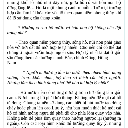
những khối lô nhô như dãy núi, giữa hồ có vài hòn non bộ
đứng lặng lẽ… Đó là một khung cảnh u buồn. Trừ một trường
hợp cần làm hài hòa các yếu tố theo quan niệm phong thủy khi
đã lỡ sử dụng cầu thang xoắn.
* Nhưng vì sao hồ nước và hòn non bộ không nên đặt
trong nhà?
- Theo quan niệm phong thủy, sông hồ, núi non phải giao
hòa với trời đất thì mới hợp lẽ tự nhiên. Cho nên chỉ có thể đặt
chúng ở ngoài vườn hoặc ngoài sân. Hợp lý nhất là đặt ở gốc
sân đúng theo các hướng chính Bắc, chính Đông, Đông
Nam.
* Người ta thường làm hồ nước theo nhiều hình dạng
vuông, tròn…khác nhau, tuỳ theo sở thích của từng người.
Nhưng làm theo hình dạng như thế nào thì hợp lý nhất?
- Hồ nước nên có những đường tròn chứ đừng làm góc
cạnh. Nước trong hồ phải lưu thông. Không nên để một cái hồ
tù đọng. Chúng ta nên sử dụng các thiết bị hút nước tạo dòng
chảy hoặc phun lên cao.Lưu ý, nếu bạn muốn thiết kế một cái
hồ có hình móng ngựa thì phải để cho phía lõm quay vào nhà.
Không nên để phía lõm quay theo hướng ngược lại (hướng ra
ngoài). Còn các loại hình khác thì hướng quay tùy ý, nhưng