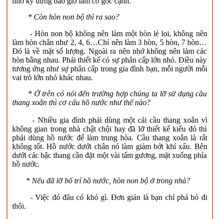
nhớ kỹ đừng bao giờ làm có góc cạnh.
* Còn hòn non bộ thì ra sao?
- Hòn non bộ không nên làm một hòn lẻ loi, không nên
làm hòn chẳn như 2, 4, 6…Chỉ nên làm 3 hòn, 5 hòn, 7 hòn…
Đó là về mặt số lượng. Ngoài ra nên nhớ không nên làm các
hòn bằng nhau. Phải thiết kế có sự phân cấp lớn nhỏ. Điều này
tương ứng như sự phân cấp trong gia đình bạn, mỗi người mỗi
vai trò lớn nhỏ khác nhau.
* Ở trên có nói đến trường hợp chúng ta lỡ sử dụng cầu
thang xoắn thì cơ cấu hồ nước như thế nào?
- Nhiều gia đình phải dùng một cái cầu thang xoắn vì
không gian trong nhà chật chội hay đã lỡ thiết kế kiểu đó thì
phải dùng hồ nước để làm trung hòa. Cầu thang xoắn là rất
không tốt. Hồ nước dưới chân nó làm giảm bớt khí xấu. Bên
dưới các bậc thang cần đặt một vài tấm gương, mặt xuống phía
hồ nước.
* Nếu đã lỡ bố trí hồ nước, hòn non bộ ở trong nhà?
- Việc đó đâu có khó gì. Đơn giản là bạn chỉ phá bỏ đi
thôi.