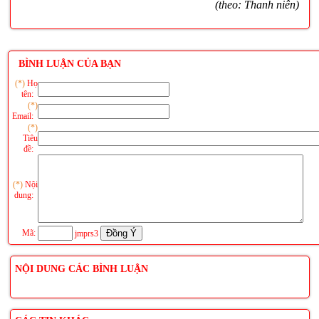
(theo: Thanh niên)
BÌNH LUẬN CỦA BẠN
(*)
Họ
tên:
(*)
Email:
(*)
Tiêu
đề:
(*)
Nội
dung:
Mã:
jmprs3
NỘI DUNG CÁC BÌNH LUẬN