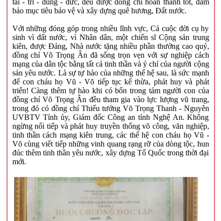
tài - trí - dũng - đức, đều được đồng chí hoàn thành tốt, đảm
bảo mục tiêu bảo vệ và xây dựng quê hương, Đất nước.
Với những đóng góp trong nhiều lĩnh vực, Cả cuộc đời cụ hy
sinh vì đất nước, vì Nhân dân, một chiến sĩ Cộng sản trung
kiên, được Đảng, Nhà nước tặng nhiều phần thưởng cao quý,
đồng chí Võ Trọng Ân đã sống trọn vẹn với sự nghiệp cách
mạng của dân tộc bằng tất cả tinh thần và ý chí của người cộng
sản yêu nước. Là sự tự hào của những thế hệ sau, là sức mạnh
để con cháu họ Vũ - Võ tiếp tục kế thừa, phát huy và phát
triển! Càng thêm tự hào khi có bốn trong tám người con của
đồng chí Võ Trọng Ân đều tham gia vào lực lượng vũ trang,
trong đó có đồng chí Thiếu tướng Võ Trọng Thanh - Nguyên
UVBTV Tỉnh ủy, Giám đốc Công an tỉnh Nghệ An. Không
ngừng nối tiếp và phát huy truyền thống võ công, văn nghiệp,
tinh thần cách mạng kiên trung, các thế hệ con cháu họ Vũ -
Võ cùng viết tiếp những vinh quang rạng rỡ của dòng tộc, hun
đúc thêm tinh thần yêu nước, xây dựng Tổ Quốc trong thời đại
mới.