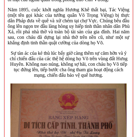
Năm 1895, cuộc khởi nghĩa Hương Khê thất bại, Tác Việng
(một tên gọi khác của tướng quân Võ Trọng Việng) bị thực
dân Pháp đưa về quê và xử chém tại chợ Vực. Chúng bêu đầu
ông lên ngọn tre đầu làng hòng uy hiếp tinh thần nhân dân Phù
Xá, rồi phá nhà thờ và toàn bộ tài sản của gia đình. Hai năm
sau, con cháu đã dựng lại nhà thờ trên nền cũ, như một sự
khẳng định tinh thần quật cường của dòng họ Võ.
Sự tàn ác của kẻ thù lúc bấy giờ càng thêm sự căm hờn và ý
chí chiến đấu của các thệ hệ dòng họ Võ trên vùng đất Hưng
Huyên. Không nao núng, không sợ hãi, con cháu họ Võ tiếp
tục đứng lên, tiếp bước cha ông tham gia hoạt động cách
mạng, chiến đấu bảo vệ quê hương.