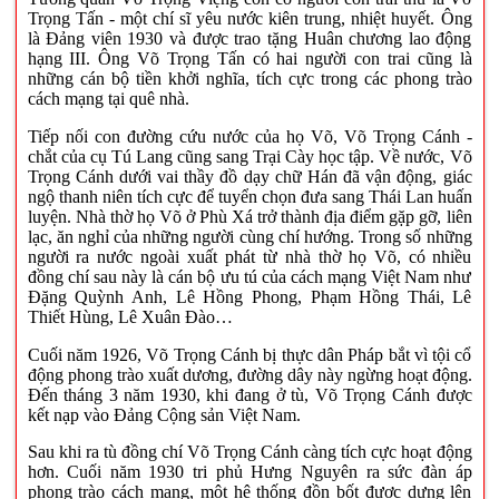
Trọng Tấn - một chí sĩ yêu nước kiên trung, nhiệt huyết. Ông
là Đảng viên 1930 và được trao tặng Huân chương lao động
hạng III. Ông Võ Trọng Tấn có hai người con trai cũng là
những cán bộ tiền khởi nghĩa, tích cực trong các phong trào
cách mạng tại quê nhà.
Tiếp nối con đường cứu nước của họ Võ, Võ Trọng Cánh -
chắt của cụ Tú Lang cũng sang Trại Cày học tập. Về nước, Võ
Trọng Cánh dưới vai thầy đồ dạy chữ Hán đã vận động, giác
ngộ thanh niên tích cực để tuyển chọn đưa sang Thái Lan huấn
luyện. Nhà thờ họ Võ ở Phù Xá trở thành địa điểm gặp gỡ, liên
lạc, ăn nghỉ của những người cùng chí hướng. Trong số những
người ra nước ngoài xuất phát từ nhà thờ họ Võ, có nhiều
đồng chí sau này là cán bộ ưu tú của cách mạng Việt Nam như
Đặng Quỳnh Anh, Lê Hồng Phong, Phạm Hồng Thái, Lê
Thiết Hùng, Lê Xuân Đào…
Cuối năm 1926, Võ Trọng Cánh bị thực dân Pháp bắt vì tội cổ
động phong trào xuất dương, đường dây này ngừng hoạt động.
Đến tháng 3 năm 1930, khi đang ở tù, Võ Trọng Cánh được
kết nạp vào Đảng Cộng sản Việt Nam.
Sau khi ra tù đồng chí Võ Trọng Cánh càng tích cực hoạt động
hơn. Cuối năm 1930 tri phủ Hưng Nguyên ra sức đàn áp
phong trào cách mạng, một hệ thống đồn bốt được dựng lên