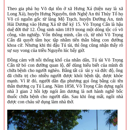
Theo gia phả họ Võ đại tôn ở xã Hưng Xá (hiện nay là xã
Long Xá), huyện Hưng Nguyên, tỉnh Nghệ An thì Thủy Tổ họ
Võ có nguồn gốc từ làng Mộ Trạch, huyện Đường An, tinh
Hải Dương vào Hưng Xá từ thế kỷ 15. Võ Trọng Cẩn là hậu
duệ đời thứ 12. Ông sinh năm 1819 trong một dòng tộc có võ
công, văn nghiệp. Vốn thông minh, cần cù, từ nhỏ Võ Trọng
Cẩn đã quyết tâm học tập nhằm tiến thân bằng con đường
khoa cử. Nhưng khi thi đậu Tú tài, thì ông cũng nhận thấy rõ
sự suy vong của triều Nguyễn lúc bấy giờ.
Đồng cảm với nỗi thống khổ của nhân dân, Tú tài Võ Trọng
Cẩn từ bỏ con đường quan lộ, để dùng hiểu biết của mình đi
chữa bệnh cho người nghèo. Bằng tất cả tài y và đức độ, ông
đã chữa trị cho nhiều người được khỏi bệnh tật, được khỏe
mạnh. Vì lẽ đó, người dân địa phương gọi ông bằng cái tên
thân thương cụ Tú Lang. Năm 1858, Võ Trọng Cẩn dựng ngôi
nhà 3 gian 2 hồi lợp ngói âm dương là nơi hành nghề bốc
thuốc chữa bệnh cho người dân. Sau khi ông mất, ngôi nhà
được con cháu sử dụng làm nhà thờ.