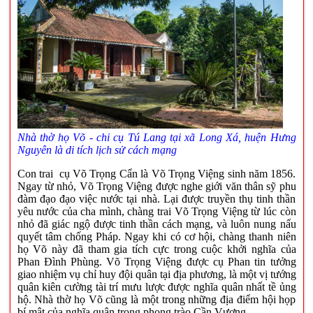
Nhà thờ họ Võ - chi cụ Tú Lang tại xã Long Xá, huện Hưng
Nguyên là di tích lịch sử cách mạng
Con trai cụ Võ Trọng Cẩn là Võ Trọng Việng sinh năm 1856.
Ngay từ nhỏ, Võ Trọng Việng được nghe giới văn thân sỹ phu
đàm đạo đạo việc nước tại nhà. Lại được truyền thụ tinh thần
yêu nước của cha mình, chàng trai Võ Trọng Việng từ lúc còn
nhỏ đã giác ngộ được tinh thần cách mạng, và luôn nung nấu
quyết tâm chống Pháp. Ngay khi có cơ hội, chàng thanh niên
họ Võ này đã tham gia tích cực trong cuộc khởi nghĩa của
Phan Đình Phùng. Võ Trọng Việng được cụ Phan tin tưởng
giao nhiệm vụ chỉ huy đội quân tại địa phương, là một vị tướng
quân kiên cường tài trí mưu lược được nghĩa quân nhất tề ủng
hộ. Nhà thờ họ Võ cũng là một trong những địa điểm hội họp
bí mật của nghĩa quân trong phong trào Cần Vương.