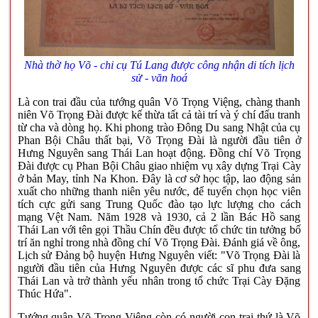
Nhà thờ họ Võ - chi cụ Tú Lang được công nhận di tích lịch
sử - văn hoá
Là con trai đầu của tướng quân Võ Trọng Việng, chàng thanh
niên Võ Trọng Đài được kế thừa tất cả tài trí và ý chí đấu tranh
từ cha và dòng họ. Khi phong trào Đông Du sang Nhật của cụ
Phan Bội Châu thất bại, Võ Trọng Đài là người đầu tiên ở
Hưng Nguyên sang Thái Lan hoạt động. Đồng chí Võ Trọng
Đài được cụ Phan Bội Châu giao nhiệm vụ xây dựng Trại Cày
ở bản May, tỉnh Na Khon. Đây là cơ sở học tập, lao động sản
xuất cho những thanh niên yêu nước, để tuyển chọn học viên
tích cực gửi sang Trung Quốc đào tạo lực lượng cho cách
mạng Vệt Nam. Năm 1928 và 1930, cả 2 lần Bác Hồ sang
Thái Lan với tên gọi Thầu Chín đều được tổ chức tin tưởng bố
trí ăn nghỉ trong nhà đồng chí Võ Trọng Đài. Đánh giá về ông,
Lịch sử Đảng bộ huyện Hưng Nguyên viết: "Võ Trọng Đài là
người đầu tiên của Hưng Nguyên được các sĩ phu đưa sang
Thái Lan và trở thành yếu nhân trong tổ chức Trại Cày Đặng
Thúc Hứa".
Tướng quân Võ Trọng Việng còn có người con trai thứ là Võ