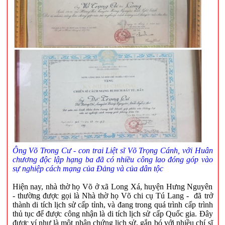
Ông Võ Trong Cư - con trai Liệt sĩ Võ Trọng Cánh, với Huân
chương độc lập hạng ba đã có nhiều công lao đóng góp vào
sự nghiệp cách mạng của Đảng và của dân tộc
Hiện nay, nhà thờ họ Võ ở xã Long Xá, huyện Hưng Nguyên
- thường được gọi là Nhà thờ họ Võ chi cụ Tú Lang - đã trở
thành di tích lịch sử cấp tỉnh, và đang trong quá trình cấp trình
thủ tục để được công nhận là di tích lịch sử cấp Quốc gia. Đây
được ví như là một nhân chứng lịch sử, gắn bó với nhiều chí sĩ