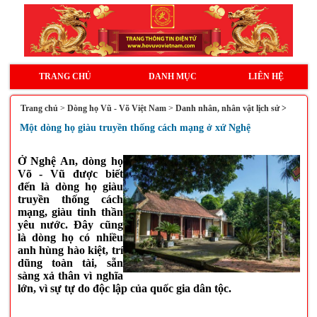
TRANG CHỦ
DANH MỤC
LIÊN HỆ
Trang chủ
>
Dòng họ Vũ - Võ Việt Nam
>
Danh nhân, nhân vật lịch sử >
Một dòng họ giàu truyền thống cách mạng ở xứ Nghệ
Ở Nghệ An, dòng họ
Võ - Vũ được biết
đến là dòng họ giàu
truyền thống cách
mạng, giàu tinh thần
yêu nước. Đây cũng
là dòng họ có nhiều
anh hùng hào kiệt, trí
dũng toàn tài, sẵn
sàng xả thân vì nghĩa
lớn, vì sự tự do độc lập của quốc gia dân tộc.