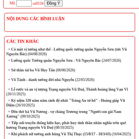
Mã:
cu0134
NỘI DUNG CÁC BÌNH LUẬN
CÁC TIN KHÁC
+
Có một vị tướng như thế - Lưỡng quốc tướng quân Nguyễn Sơn (tức Vũ
Nguyên Bác)
(04/08/2026)
+
Lưỡng quốc Tướng quân Nguyễn Sơn - Vũ Nguyên Bác
(24/07/2026)
+
Sứ thần tài ba Vũ Huy Tấn
(06/06/2026)
+
Võ Tánh - danh tướng đời nhà Nguyễn
(22/05/2026)
+
Lễ rước và an vị tượng Trạng nguyên Vũ Duệ, Thành hoàng làng Vạn Vĩ
(26/11/2025)
+
Kỷ niệm 320 năm năm sinh đệ nhất "Tràng An tứ hổ" - Hoàng giáp Vũ
Diệm
(26/10/2025)
+
Đền thờ bà Vũ Nương - vợ chàng Trương trong "Người con gái Nam
Xương"
(09/10/2025)
+
Tiếp nối truyền thống hiếu học, phát huy tinh thần nhân nghĩa trên quê
hương Trạng nguyên Vũ Duệ
(08/10/2025)
+
Khí phách nữ tướng anh hùng Vũ Thị Thục (15/8/17 - 18/3/43)
(16/04/2025)