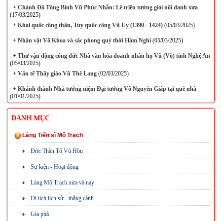
+
Chánh Đô Tổng Binh Vũ Phúc Nhẫn: Lê triều tướng giỏi nổi danh xưa
(17/03/2025)
+
Khai quốc công thần, Tuy quốc công Vũ Uy (1390 - 1424)
(05/03/2025)
+
Nhân vật Võ Khoa và sắc phong quý thời Hàm Nghi
(05/03/2025)
+
Thư vận động công đức Nhà văn hóa doanh nhân họ Vũ (Võ) tỉnh Nghệ An
(05/03/2025)
+
Văn tế Thầy giáo Vũ Thê Lang
(02/03/2025)
+
Khánh thành Nhà tưởng niệm Đại tướng Võ Nguyên Giáp tại quê nhà
(01/01/2025)
DANH MỤC
Làng Tiến sĩ Mộ Trạch
Đức Thần Tổ Vũ Hồn
Sự kiện - Hoạt động
Làng Mộ Trạch xưa và nay
Di tích lịch sử - thắng cảnh
Gia phả