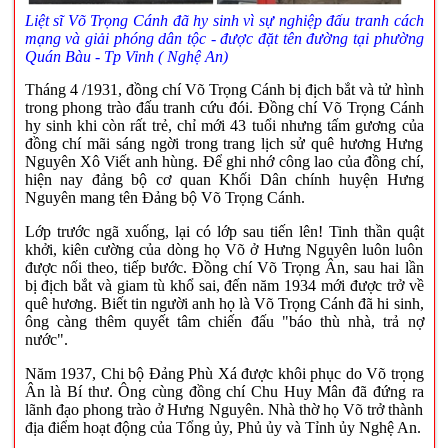
Liệt sĩ Võ Trọng Cánh đã hy sinh vì sự nghiệp đấu tranh cách
mạng và giải phóng dân tộc - được đặt tên đường tại phường
Quán Bàu - Tp Vinh ( Nghệ An)
Tháng 4 /1931, đồng chí Võ Trọng Cánh bị địch bắt và tử hình
trong phong trào đấu tranh cứu đói. Đồng chí Võ Trọng Cánh
hy sinh khi còn rất trẻ, chỉ mới 43 tuổi nhưng tấm gương của
đồng chí mãi sáng ngời trong trang lịch sử quê hương Hưng
Nguyên Xô Viết anh hùng. Để ghi nhớ công lao của đồng chí,
hiện nay đảng bộ cơ quan Khối Dân chính huyện Hưng
Nguyên mang tên Đảng bộ Võ Trọng Cánh.
Lớp trước ngã xuống, lại có lớp sau tiến lên! Tinh thần quật
khởi, kiên cường của dòng họ Võ ở Hưng Nguyên luôn luôn
được nối theo, tiếp bước. Đồng chí Võ Trọng Ân, sau hai lần
bị địch bắt và giam tù khổ sai, đến năm 1934 mới được trở về
quê hương. Biết tin người anh họ là Võ Trọng Cánh đã hi sinh,
ông càng thêm quyết tâm chiến đấu "báo thù nhà, trả nợ
nước".
Năm 1937, Chi bộ Đảng Phù Xá được khôi phục do Võ trọng
Ân là Bí thư. Ông cùng đồng chí Chu Huy Mân đã đứng ra
lãnh đạo phong trào ở Hưng Nguyên. Nhà thờ họ Võ trở thành
địa điểm hoạt động của Tổng ủy, Phủ ủy và Tỉnh ủy Nghệ An.