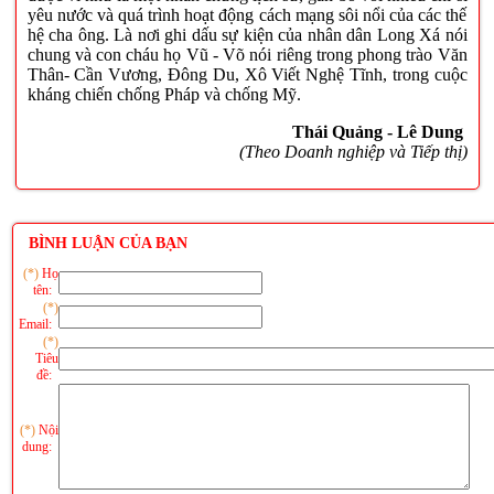
yêu nước và quá trình hoạt động cách mạng sôi nổi của các thế
hệ cha ông. Là nơi ghi dấu sự kiện của nhân dân Long Xá nói
chung và con cháu họ Vũ - Võ nói riêng trong phong trào Văn
Thân- Cần Vương, Đông Du, Xô Viết Nghệ Tĩnh, trong cuộc
kháng chiến chống Pháp và chống Mỹ.
Thái Quảng - Lê Dung
(Theo Doanh nghiệp và Tiếp thị)
BÌNH LUẬN CỦA BẠN
(*)
Họ
tên:
(*)
Email:
(*)
Tiêu
đề:
(*)
Nội
dung: