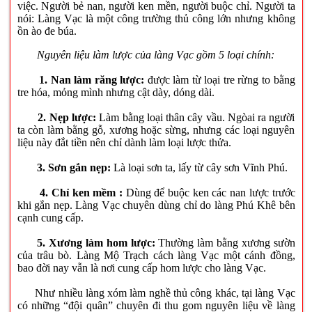
việc. Người bẻ nan, người ken mền, người buộc chỉ. Người ta
nói: Làng Vạc là một công trường thủ công lớn nhưng không
ồn ào đe búa.
Nguyên liệu làm lược của làng Vạc gồm 5 loại chính:
1. Nan làm răng lược:
được làm từ loại tre rừng to bằng
tre hóa, mỏng mình nhưng cật dày, dóng dài.
2. Nẹp lược:
Làm bằng loại thân cây vầu. Ngòai ra người
ta còn làm bằng gỗ, xương hoặc sừng, nhưng các loại nguyên
liệu này đắt tiền nên chỉ dành làm loại lược thửa.
3. Sơn gắn nẹp:
Là loại sơn ta, lấy từ cây sơn Vĩnh Phú.
4. Chỉ ken mềm :
Dùng để buộc ken các nan lược trước
khi gắn nẹp. Làng Vạc chuyên dùng chỉ do làng Phú Khê bên
cạnh cung cấp.
5. Xương làm hom lược:
Thường làm bằng xương sườn
của trâu bò. Làng Mộ Trạch cách làng Vạc một cánh đồng,
bao đời nay vẫn là nơi cung cấp hom lược cho làng Vạc.
Như nhiều làng xóm làm nghề thủ công khác, tại làng Vạc
có những “đội quân” chuyên đi thu gom nguyên liệu về làng