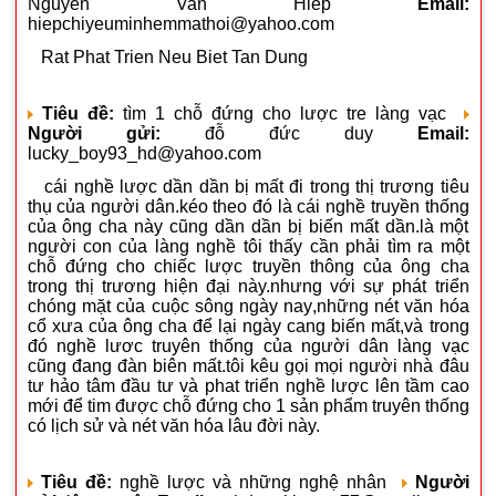
Nguyen Van Hiep
Email:
hiepchiyeuminhemmathoi@yahoo.com
Rat Phat Trien Neu Biet Tan Dung
Tiêu đề:
tìm 1 chỗ đứng cho lược tre làng vạc
Người gửi:
đỗ đức duy
Email:
lucky_boy93_hd@yahoo.com
cái nghề lược dần dần bị mất đi trong thị trương tiêu
thụ của người dân.kéo theo đó là cái nghề truyền thống
của ông cha này cũng dần dần bị biến mất dần.là một
người con của làng nghề tôi thấy cần phải tìm ra một
chỗ đứng cho chiếc lược truyền thông của ông cha
trong thị trương hiện đại này.nhưng với sự phát triển
chóng mặt của cuộc sông ngày nay,những nét văn hóa
cổ xưa của ông cha để lại ngày cang biến mất,và trong
đó nghề lươc truyên thống của người dân làng vạc
cũng đang đàn biên mất.tôi kêu gọi mọi người nhà đâu
tư hảo tâm đầu tư và phat triển nghề lược lên tầm cao
mới để tim được chỗ đứng cho 1 sản phẩm truyên thống
có lịch sử và nét văn hóa lâu đời này.
Tiêu đề:
nghề lược và những nghệ nhân
Người