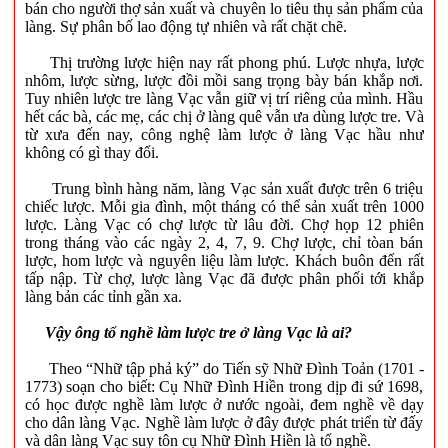
bán cho người thợ sản xuất và chuyên lo tiêu thụ sản phẩm của
làng. Sự phân bố lao động tự nhiên và rất chặt chẽ.
Thị trường lược hiện nay rất phong phú. Lược nhựa, lược
nhôm, lược sừng, lược đồi mồi sang trọng bày bán khắp nơi.
Tuy nhiên lược tre làng Vạc vẫn giữ vị trí riêng của mình. Hầu
hết các bà, các mẹ, các chị ở làng quê vẫn ưa dùng lược tre. Và
từ xưa đến nay, công nghệ làm lược ở làng Vạc hầu như
không có gì thay đổi.
Trung bình hàng năm, làng Vạc sản xuất được trên 6 triệu
chiếc lược. Mỗi gia đình, một tháng có thể sản xuất trên 1000
lược. Làng Vạc có chợ lược từ lâu đời. Chợ họp 12 phiên
trong tháng vào các ngày 2, 4, 7, 9. Chợ lược, chỉ tòan bán
lược, hom lược và nguyên liệu làm lược. Khách buôn đến rất
tấp nập. Từ chợ, lược làng Vạc đã được phân phối tới khắp
làng bản các tỉnh gần xa.
Vậy ông tổ nghề làm lược tre ở làng Vạc là ai?
Theo “Nhữ tập phả ký” do Tiến sỹ Nhữ Đình Toản (1701 -
1773) soạn cho biết: Cụ Nhữ Đình Hiền trong dịp đi sứ 1698,
có học được nghề làm lược ở nước ngoài, đem nghề về dạy
cho dân làng Vạc. Nghề làm lược ở đây được phát triển từ đấy
và dân làng Vạc suy tôn cụ Nhữ Đình Hiền là tổ nghề.