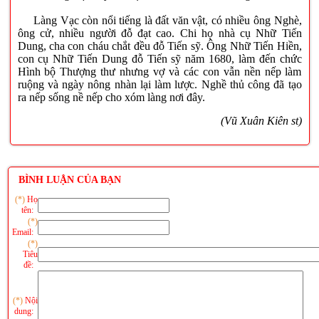
Làng Vạc còn nổi tiếng là đất văn vật, có nhiều ông Nghè,
ông cử, nhiều người đỗ đạt cao. Chi họ nhà cụ Nhữ Tiến
Dung, cha con cháu chắt đều đỗ Tiến sỹ. Ông Nhữ Tiến Hiền,
con cụ Nhữ Tiến Dung đỗ Tiến sỹ năm 1680, làm đến chức
Hình bộ Thượng thư nhưng vợ và các con vẫn nền nếp làm
ruộng và ngày nông nhàn lại làm lược. Nghề thủ công đã tạo
ra nếp sống nề nếp cho xóm làng nơi đây.
(Vũ Xuân Kiên st)
BÌNH LUẬN CỦA BẠN
(*)
Họ
tên:
(*)
Email:
(*)
Tiêu
đề:
(*)
Nội
dung: