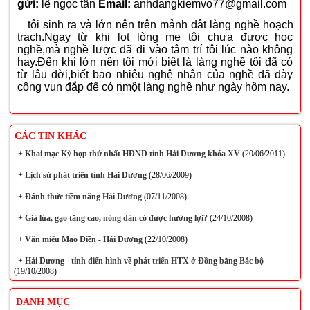
gửi:
lê ngọc tân
Email:
anhdangkiemvo77@gmail.com
tôi sinh ra và lớn nên trên mảnh đât làng nghề hoạch
trạch.Ngay từ khi lọt lòng mẹ tôi chưa được học
nghề,mà nghề lược đã đi vào tâm trí tôi lúc nào không
hay.Đến khi lớn nên tôi mới biêt là làng nghề tôi đã có
từ lâu đời,biết bao nhiêu nghệ nhân của nghề đã dày
công vun đắp để có nmột làng nghề như ngày hôm nay.
CÁC TIN KHÁC
+
Khai mạc Kỳ họp thứ nhất HĐND tỉnh Hải Dương khóa XV
(20/06/2011)
+
Lịch sử phát triển tỉnh Hải Dương
(28/06/2009)
+
Đánh thức tiềm năng Hải Dương
(07/11/2008)
+
Giá lúa, gạo tăng cao, nông dân có được hưởng lợi?
(24/10/2008)
+
Văn miếu Mao Điền - Hải Dương
(22/10/2008)
+
Hải Dương - tỉnh điển hình về phát triển HTX ở Đồng bằng Bắc bộ
(19/10/2008)
DANH MỤC