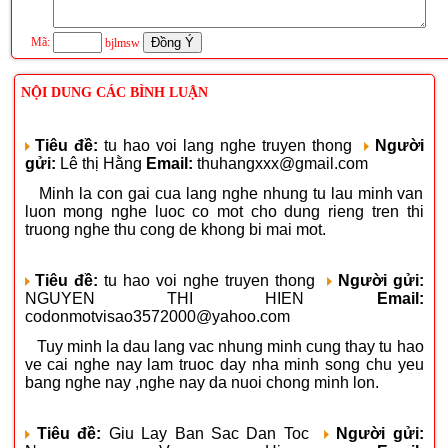
Mã:
bjlmsw
NỘI DUNG CÁC BÌNH LUẬN
Tiêu đề:
tu hao voi lang nghe truyen thong
Người
gửi:
Lê thị Hằng
Email:
thuhangxxx@gmail.com
Minh la con gai cua lang nghe nhung tu lau minh van
luon mong nghe luoc co mot cho dung rieng tren thi
truong nghe thu cong de khong bi mai mot.
Tiêu đề:
tu hao voi nghe truyen thong
Người gửi:
NGUYEN THI HIEN
Email:
codonmotvisao3572000@yahoo.com
Tuy minh la dau lang vac nhung minh cung thay tu hao
ve cai nghe nay lam truoc day nha minh song chu yeu
bang nghe nay ,nghe nay da nuoi chong minh lon.
Tiêu đề:
Giu Lay Ban Sac Dan Toc
Người gửi: