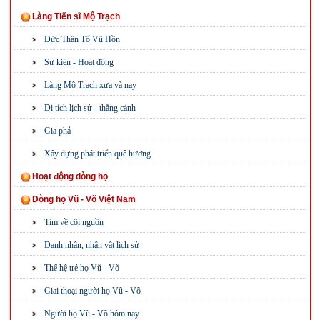
Làng Tiến sĩ Mộ Trạch
Đức Thần Tổ Vũ Hồn
Sự kiện - Hoạt động
Làng Mộ Trạch xưa và nay
Di tích lịch sử - thắng cảnh
Gia phả
Xây dựng phát triển quê hương
Hoạt động dòng họ
Dòng họ Vũ - Võ Việt Nam
Tìm về cội nguồn
Danh nhân, nhân vật lịch sử
Thế hệ trẻ họ Vũ - Võ
Giai thoại người họ Vũ - Võ
Người họ Vũ - Võ hôm nay