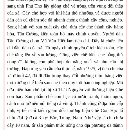
sang tỉnh Phú Thọ lấy giống chè về trồng trên vùng đồi thấp
của xã. Cây chè hợp với khí hậu thổ nhưỡng và được người
dân cần cù chăm sóc đã nhanh chóng thành cây công nghiệp.
Song hành với sản xuất cây chè, đưa cây chè thành cây hàng
hóa, Tân Cương kiện toàn bộ máy chính quyền. Người dân
Tân Cương chọn Vũ Văn Hiệt làm tiên chỉ. Đây là chức tiên
chỉ đầu tiên của xã. Từ ngày chính quyền được kiện toàn, cây
chè tăng lên về sản lượng. Công việc chế biến chè bằng thủ
công đã không còn phù hợp do năng xuất và nhu cầu thị
trường. Đáp ứng yêu cầu của thực tế, năm 1925, vị tiên chỉ của
xã ở tuổi 42, đã đi đầu trong thay đổi phương thức bằng việc
mở xưởng chế biến sao chè theo quy mô bán công nghiệp. Mở
cửa hiệu bán chè tại thị xã Thái Nguyên với thương hiệu Chè
con hạc. Sản phẩm chè con hạc có nước xanh, thơm ngon,
cánh nhỏ trở nên nổi tiếng cả vùng. Thành công ở địa bàn cấp
tỉnh, vị tiên chỉ kiêm giám đốc thương hiệu Chè Con Hạc tổ
chức đại lý ở cả 3 kỳ: Bắc,
Trung
,
Nam
. Như vậy là chỉ chưa
đầy 10 năm, từ sản phẩm thức uống cho địa phương đã thành