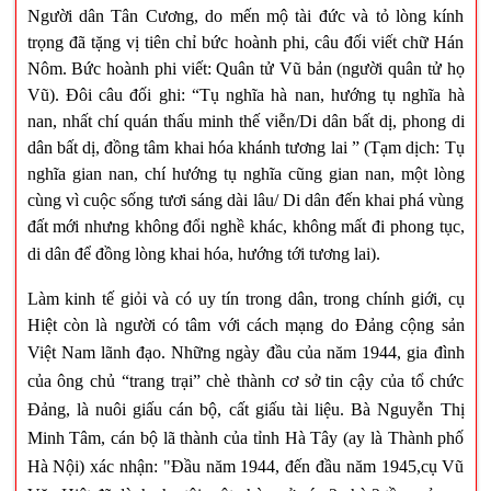
Người dân Tân Cương, do mến mộ tài đức và tỏ lòng kính
trọng đã tặng vị tiên chỉ bức hoành phi, câu đối viết chữ Hán
Nôm. Bức hoành phi viết: Quân tử Vũ bản (người quân tử họ
Vũ). Đôi câu đối ghi: “Tụ nghĩa hà nan, hướng tụ nghĩa hà
nan, nhất chí quán thấu minh thế viễn/Di dân bất dị, phong di
dân bất dị, đồng tâm khai hóa khánh tương lai ” (Tạm dịch: Tụ
nghĩa gian nan, chí hướng tụ nghĩa cũng gian nan, một lòng
cùng vì cuộc sống tươi sáng dài lâu/ Di dân đến khai phá vùng
đất mới nhưng không đổi nghề khác, không mất đi phong tục,
di dân để đồng lòng khai hóa, hướng tới tương lai).
Làm kinh tế giỏi và có uy tín trong dân, trong chính giới, cụ
Hiệt còn là người có tâm với cách mạng do Đảng cộng sản
Việt
Nam
lãnh đạo. Những ngày đầu của năm 1944, gia đình
của ông chủ “trang trại” chè thành cơ sở tin cậy của tổ chức
Đảng, là nuôi giấu cán bộ, cất giấu tài liệu. Bà Nguyễn Thị
Minh Tâm, cán bộ lã thành của tỉnh Hà Tây (ay là Thành phố
Hà Nội) xác nhận: "Đầu năm 1944, đến đầu năm 1945,cụ Vũ