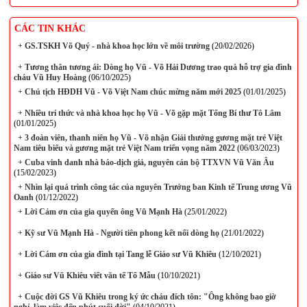
CÁC TIN KHÁC
+
GS.TSKH Võ Quý - nhà khoa học lớn về môi trường
(20/02/2026)
+
Tương thân tương ái: Dòng họ Vũ - Võ Hải Dương trao quà hỗ trợ gia đình
cháu Vũ Huy Hoàng
(06/10/2025)
+
Chủ tịch HĐDH Vũ - Võ Việt Nam chúc mừng năm mới 2025
(01/01/2025)
+
Nhiều trí thức và nhà khoa học họ Vũ - Võ gặp mặt Tổng Bí thư Tô Lâm
(01/01/2025)
+
3 đoàn viên, thanh niên họ Vũ - Võ nhận Giải thưởng gương mặt trẻ Việt
Nam tiêu biểu và gương mặt trẻ Việt Nam triển vọng năm 2022
(06/03/2023)
+
Cuba vinh danh nhà báo-dịch giả, nguyên cán bộ TTXVN Vũ Văn Âu
(15/02/2023)
+
Nhìn lại quá trình công tác của nguyên Trưởng ban Kinh tế Trung ương Vũ
Oanh
(01/12/2022)
+
Lời Cảm ơn của gia quyến ông Vũ Mạnh Hà
(25/01/2022)
+
Kỹ sư Vũ Mạnh Hà - Người tiên phong kết nối dòng họ
(21/01/2022)
+
Lời Cám ơn của gia đình tại Tang lễ Giáo sư Vũ Khiêu
(12/10/2021)
+
Giáo sư Vũ Khiêu viết văn tế Tổ Mẫu
(10/10/2021)
+
Cuộc đời GS Vũ Khiêu trong ký ức cháu đích tôn: "Ông không bao giờ