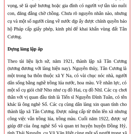
vọng, sẽ là quê hương hoặc gia đình có người vợ tần tảo nuôi
con, đăng đẵng chờ chồng. Chưa rõ nguyên nhân nào, nhưng
cụ và một số người cùng về nước dịp ấy được chính quyền bảo
hộ Pháp cấp giấy phép, kinh phí để khai khẩn vùng đất Tân
Cương.
Dựng làng lập ấp
Theo tài liệu lịch sử, năm 1921, thành lập xã Tân Cương
(tương đương với làng hiện nay). Nguyên thủy, Tân Cương là
một trong ba thôn thuộc xã Y Na, có vài chục nóc nhà, người
dân sống bằng nghề trồng lúa nước, hoa màu. Về nhân lực, có
một số cụ giỏi chữ Nho như cụ đồ Hai, cụ đồ Nhĩ. Các cụ chơi
thân với vị quan đầu tỉnh là Tiến sĩ Nguyễn Đình Tuân, có tên
khác là ông nghè Sổ. Các cụ cùng dân làng xin quan tỉnh cho
thành lập xã Tân Cương. Được nâng cấp từ thôn lên xã nhưng
công việc vẫn trồng lúa, trồng màu. Cuối năm 1922, được sự
giúp đỡ của ông nghè Sổ và quan tri huyện huyện Đồng Hỷ,
tỉnh Thái Nguyên, cụ Vũ Văn Hiệt cùng một số người trong xã