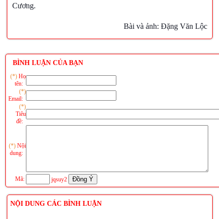
Cương.
Bài và ảnh: Đặng Văn Lộc
BÌNH LUẬN CỦA BẠN
(*)
Họ
tên:
(*)
Email:
(*)
Tiêu
đề:
(*)
Nội
dung:
Mã:
jqsuy2
NỘI DUNG CÁC BÌNH LUẬN