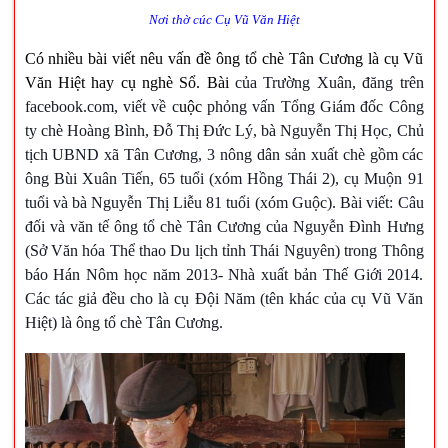
Nơi thờ cúc Cụ Vũ Văn Hiệt
Có nhiều bài viết nêu vấn đề ông tổ chè Tân Cương là cụ Vũ
Văn Hiệt hay cụ nghè Sổ. Bài
của Trường Xuân, đăng trên
facebook.com, viết về c
uộc
phỏng vấn Tổng Giám đốc Công
ty chè Hoàng Bình, Đỗ Thị Đức Lý, bà Nguyễn
T
hị Học, Chủ
tịch UBND xã Tân Cương, 3 nông dân sản xuất chè gồm các
ông Bùi Xuân Tiến, 65 tuổi (xóm Hồng Thái 2), cụ Muộn 91
tuổi và bà Nguyễn Thị Liễu 81 tuổi (xóm Guộc). Bài viết: Câu
đối và văn tế ông tổ chè Tân Cương của Nguyễn Đình Hưng
(Sở Văn hóa Thể thao Du lịch tỉnh Thái Nguyên) trong Thông
báo Hán Nôm học năm 2013- Nhà xuất bản Thế Giới 2014.
Các tác giả đều cho là cụ Đội Năm (tên khác của cụ Vũ Văn
Hiệt) là ông tổ chè Tân Cương.