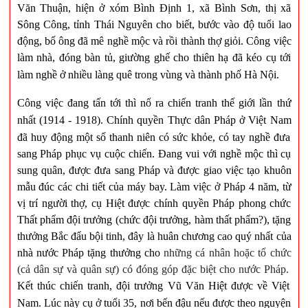
Văn Thuận, hiện ở xóm Bình Định 1, xã Bình Sơn, thị xã
Sông Công, tỉnh Thái Nguyên cho biết, bước vào độ tuổi lao
động, bố ông đã mê nghề mộc và rồi thành thợ giỏi. Công việc
làm nhà, đóng bàn tủ, giường ghế cho thiên hạ đã kéo cụ tới
làm nghề ở nhiều làng quê trong vùng và thành phố Hà Nội.
Công việc đang tấn tới thì nổ ra chiến tranh thế giới lần thứ
nhất (1914 - 1918). Chính quyền Thực dân Pháp ở Việt
Nam
đã huy động một số thanh niên có sức khỏe, có tay nghề đưa
sang Pháp phục vụ cuộc chiến. Đang vui với nghề mộc thì cụ
sung quân, được đưa sang Pháp và được giao việc tạo khuôn
mẫu đúc các chi tiết của máy bay. Làm việc ở Pháp 4 năm, từ
vị trí người thợ, cụ Hiệt được chính quyền Pháp phong chức
Thất phẩm đội trưởng (chức đội trưởng, hàm thất phẩm?), tặng
thưởng Bắc đẩu bội tinh, đây là huân chương cao quý nhất của
nhà nước Pháp tặng thưởng cho
những cá nhân hoặc tổ chức
(cả dân sự và quân sự) có đóng góp đặc biệt cho nước Pháp.
Kết thúc chiến tranh, đội trưởng Vũ Văn Hiệt được về Việt
Nam
. Lúc này cụ ở tuổi 35, nơi bến đậu nếu được theo nguyện