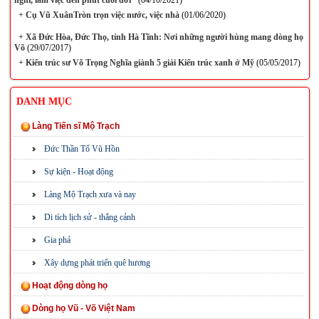
nghỉ, làm việc đến phút cuối đời"
(04/10/2021)
+
Cụ Vũ XuânTròn trọn việc nước, việc nhà
(01/06/2020)
+
Xã Đức Hòa, Đức Thọ, tỉnh Hà Tĩnh: Nơi những người hùng mang dòng họ
Võ
(29/07/2017)
+
Kiến trúc sư Võ Trọng Nghĩa giành 5 giải Kiến trúc xanh ở Mỹ
(05/05/2017)
DANH MỤC
Làng Tiến sĩ Mộ Trạch
Đức Thần Tổ Vũ Hồn
Sự kiện - Hoạt động
Làng Mộ Trạch xưa và nay
Di tích lịch sử - thắng cảnh
Gia phả
Xây dựng phát triển quê hương
Hoạt động dòng họ
Dòng họ Vũ - Võ Việt Nam