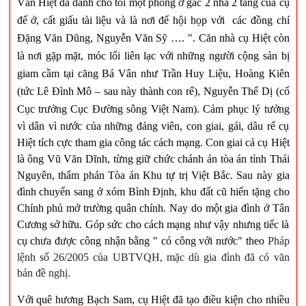
Văn Hiệt đã dành cho tôi một phòng ở gác 2 nhà 2 tầng của cụ
để ở, cất giấu tài liệu và là nơi để hội họp với các đồng chí
Đặng Văn Dũng, Nguyễn Văn Sỹ …. ". Căn nhà cụ Hiệt còn
là nơi gặp mặt, móc lối liên lạc với những người cộng sản bị
giam cầm tại căng Bá Vân như Trần Huy Liệu, Hoàng Kiên
(tức Lê Đình Mô – sau này thành con rể), Nguyễn Thế Dị (cố
Cục trưởng Cục Đường sông Việt
Nam
). Cảm phục lý tưởng
vì dân vì nước của những đảng viên, con giai, gái, dâu rể cụ
Hiệt tích cực tham gia công tác cách mạng. Con giai cả cụ Hiệt
là ông Vũ Văn Dĩnh, từng giữ chức chánh án tòa án tỉnh Thái
Nguyên, thẩm phán Tòa án Khu tự trị Việt Bắc. Sau này gia
đình chuyển sang ở xóm Bình Định, khu đất cũ hiến tặng cho
Chính phủ mở trường quân chính. Nay do một gia đình ở Tân
Cương sở hữu. Góp sức cho cách mạng như vậy nhưng tiếc là
cụ chưa được công nhận bằng " có công với nước" theo
Pháp
lệnh số 26/2005 của UBTVQH, mặc dù gia đình đã có văn
bản đề nghị.
Với quê hương Bạch Sam, cụ Hiệt đã tạo điều kiện cho nhiều