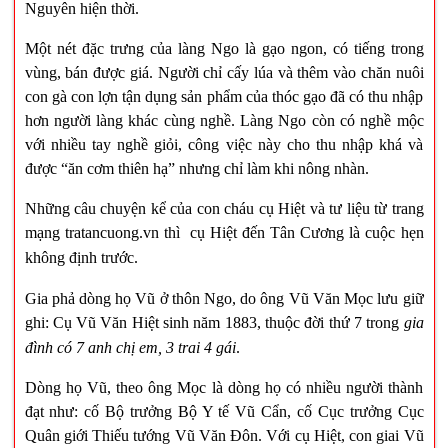
Nguyên hiện thời.
Một nét đặc trưng của làng Ngo là gạo ngon, có tiếng trong
vùng, bán được giá. Người chỉ cấy lúa và thêm vào chăn nuôi
con gà con lợn tận dụng sản phẩm của thóc gạo đã có thu nhập
hơn người làng khác cùng nghề. Làng Ngo còn có nghề mộc
với nhiều tay nghề giỏi, công việc này cho thu nhập khá và
được “ăn cơm thiên hạ” nhưng chỉ làm khi nông nhàn.
Những câu chuyện kể của con cháu cụ Hiệt và tư liệu từ trang
mạng tratancuong.vn thì cụ Hiệt đến Tân Cương là cuộc hẹn
không định trước.
Gia phả dòng họ Vũ ở thôn Ngo, do ông Vũ Văn Mọc lưu giữ
ghi: Cụ Vũ Văn Hiệt sinh năm 1883, thuộc đời thứ 7 trong
gia
đình có 7 anh chị em, 3 trai 4 gái
.
Dòng họ Vũ, theo ông Mọc là dòng họ có nhiều người thành
đạt như: cố Bộ trưởng Bộ Y tế Vũ Cẩn, cố Cục trưởng Cục
Quân giới Thiếu tướng Vũ Văn Đôn. Với cụ Hiệt, con giai Vũ