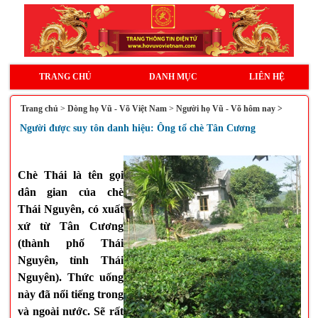
TRANG CHỦ
DANH MỤC
LIÊN HỆ
Trang chủ
>
Dòng họ Vũ - Võ Việt Nam
>
Người họ Vũ - Võ hôm nay >
Người được suy tôn danh hiệu: Ông tổ chè Tân Cương
Chè Thái là tên gọi
dân gian của chè
Thái Nguyên, có xuất
xứ từ Tân Cương
(thành phố Thái
Nguyên, tỉnh Thái
Nguyên). Thức uống
này đã nổi tiếng trong
và ngoài nước. Sẽ rất