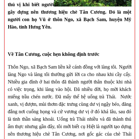
thú vị khi biết người
gây dựng nên thương hiệu chè Tân Cương. Đó là một
người con họ Vũ ở thôn Ngo, xã Bạch Sam, huyện Mỹ
Hào, tỉnh Hưng Yên.
Về Tân Cương, cuộc hẹn không định trước
Thôn Ngo, xã Bạch Sam liền kề cánh đồng với làng tôi. Người
làng Ngo và làng tôi thường gửi lời ca cho nhau khi cầy cấy.
Nhiều gia đình ở hai thôn đã thành người thân thuộc khi nhà
có việc trọng, khi làng vào hội. Đã nhiều đời, họ mời khách
miếng trầu chén nước. Đã mấy thế hệ uống trà Thái. Nước
xanh, vị đượm, mùi thơm đặc trưng cùng dư vị ngậy béo, đăng
đắng nơi cuống họng và cứ vương dư vị ở đó khá lâu, sau đó
là tinh thần sảng khoái. Uống trà Thái nhiều và đã thành thú
ẩm thực nhưng gần đây, tôi mới biết cụ Hiệt là người tạo dựng
nên thương hiệu chè Tân Cương, nơi gốc gác của chè Thái