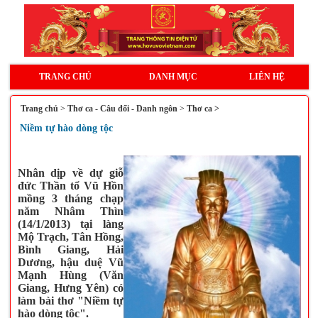
TRANG CHỦ
DANH MỤC
LIÊN HỆ
Trang chủ
>
Thơ ca - Câu đối - Danh ngôn
>
Thơ ca >
Niềm tự hào dòng tộc
Nhân dịp về dự giỗ
đức Thần tổ Vũ Hồn
mồng 3 tháng chạp
năm Nhâm Thìn
(14/1/2013) tại làng
Mộ Trạch, Tân Hồng,
Bình Giang, Hải
Dương, hậu duệ Vũ
Mạnh Hùng (Văn
Giang, Hưng Yên) có
làm bài thơ "Niềm tự
hào dòng tộc".