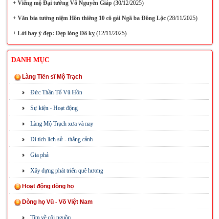
+
Viếng mộ Đại tướng Võ Nguyên Giáp
(30/12/2025)
+
Văn bia tưởng niệm Hồn thiêng 10 cô gái Ngã ba Đồng Lộc
(28/11/2025)
+
Lời hay ý đẹp: Dẹp lòng Đố kỵ
(12/11/2025)
DANH MỤC
Làng Tiến sĩ Mộ Trạch
Đức Thần Tổ Vũ Hồn
Sự kiện - Hoạt động
Làng Mộ Trạch xưa và nay
Di tích lịch sử - thắng cảnh
Gia phả
Xây dựng phát triển quê hương
Hoạt động dòng họ
Dòng họ Vũ - Võ Việt Nam
Tìm về cội nguồn