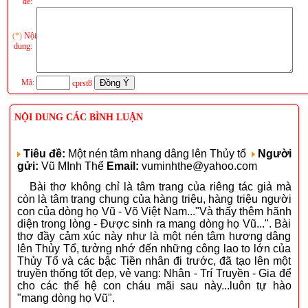
đề:
(*)
Nội
dung:
Mã:
cprst8
NỘI DUNG CÁC BÌNH LUẬN
Tiêu đề:
Một nén tâm nhang dâng lên Thủy tổ
Người
gửi:
Vũ MInh Thể
Email:
vuminhthe@yahoo.com
Bài thơ không chỉ là tâm trang của riêng tác giả mà
còn là tâm trạng chung của hàng triệu, hàng triệu người
con của dòng họ Vũ - Võ Việt Nam..."Và thấy thêm hãnh
diện trong lòng - Được sinh ra mang dòng họ Vũ...". Bài
thơ đầy cảm xúc này như là một nén tâm hương dâng
lên Thủy Tổ, tưởng nhớ đến những công lao to lớn của
Thủy Tổ và các bậc Tiền nhân đi trước, đã tạo lên một
truyền thống tốt đẹp, vẻ vang: Nhân - Trí Truyền - Gia để
cho các thế hệ con cháu mãi sau này...luôn tự hào
"mang dòng họ Vũ".