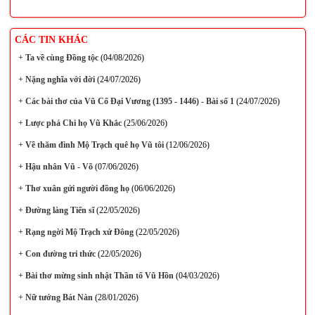
CÁC TIN KHÁC
+
Ta về cùng Đồng tộc
(04/08/2026)
+
Nặng nghĩa với đời
(24/07/2026)
+
Các bài thơ của Vũ Cố Đại Vương (1395 - 1446) - Bài số 1
(24/07/2026)
+
Lược phả Chi họ Vũ Khắc
(25/06/2026)
+
Về thăm đình Mộ Trạch quê họ Vũ tôi
(12/06/2026)
+
Hậu nhân Vũ - Võ
(07/06/2026)
+
Thơ xuân gửi người đồng họ
(06/06/2026)
+
Đường làng Tiến sĩ
(22/05/2026)
+
Rạng ngời Mộ Trạch xứ Đông
(22/05/2026)
+
Con đường tri thức
(22/05/2026)
+
Bài thơ mừng sinh nhật Thần tổ Vũ Hồn
(04/03/2026)
+
Nữ tướng Bát Nàn
(28/01/2026)