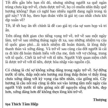
Tết đến gần bên bạn rồi đó, nhưng những người xa quê ngàn
trùng chưa kịp trở về, chưa được trở về, họ có muốn nhìn thấy quê
hương không? Bạn có nghĩ bao nhiêu người đang ngồi trong tù
giờ này? Với họ, theo bạn đoàn viên là giá trị cao nhất chưa khi
dịp xuân về?
Tết, lễ tết hay ăn tết chính là đề cao giá trị của sự sum họp và tri
ân.
Trên dòng thời gian cho tiếng vọng trở về, trở về sau một ngày
làm, trở về sau những tháng ngày đi xa, sau những nhiệm vụ của
tổ quốc giao phó…là trách nhiệm đã hoàn thành, là lòng thấy
thanh thản và xứng đáng. Và trở về sau cùng của đời người là cái
ra đi khi đã hoàn thành hiếu với cha mẹ, tình với vợ chồng, trung
với tổ quốc. Chết là trở về với tổ tiên. Người Việt quan niệm chết
là được trở về với tổ tiên, được hòa nhập vào nguồn cội.
Có chăng là chỉ sợ không xứng đáng trong ngày trở về. Sợ đứng
trước tổ tiên, thắp một nén hương mà lòng thấp thỏm vì thấy lòng
chưa xứng đáng với kỳ vọng của tiền nhân, của giống nòi. Cây
hương là cầu nối mà cũng là đèn soi vào lương tâm mỗi ngày của
người Việt trước tổ tiên gióng nòi để nguyện sống tốt hơn, đẹp
hơn, xứng đáng hơn để không thẹn lòng khi trở về.
Thượng
tọa Thích Tâm Hiệp