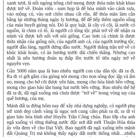
xanh tươi, là nổi ngóng trông chờ mong được thỏa mãn khát khao
được trở về. Đoàn viên - sum họp là để hòa mình vào cảnh xưa,
vào mộng củ, vào nơi chôn nhau cắt rốn, để thỏa mãn làm cân
bằng lại những tháng ngày ly hương, để để tiếp thêm nguồn sống
của máu huyết gióng nòi. Đó là quy luật, là cây có cội, là nước có
nguồn, là chim có tổ, là người có tông tộc phải trở về để nhận ra
mình và được kết nối với nòi giống. Cao hơn cả chính là được
thừa nhận của giống nòi, của người anh cả, của người trưởng tộc,
người đầu làng, người đứng đầu nước. Người thắng trận trở về có
khúc khải hoàn, có án hương trước đài chiến thắng. Nhưng cao
nhất là nên hương đoàn tụ thắp lên trước tổ tiên ngày trở về
nguyên vẹn.
Gần 5000 năm qua là bao nhiêu người con của dân tộc đã ra đi.
Ra đi vì gởi gắm của gióng nòi mong cho non sông đọc lập và ấm
no, mong cho bờ cõi được yên hàn, mong cho hòa bình bền vững,
mong cho giao hảo lân bang hai nước bền vững. Bao nhiêu thế hệ
đã ra đi, đã ngã xuống mà chưa được “trở về” trong vòng tay của
quê hương, của mẹ.
Mảnh đất ta đứng hôm nay để xây nhà dựng nghiệp, có người phụ
nữ xinh đẹp cành vàng lá ngọc nơi cung cấm phải ra đi, ra đi vì
giao hảo hòa bình như Huyền Trân Công chúa. Bao lớp cha anh
ngã xuống vì rừng thiêng nước độc nơi đất mới Thuận Hóa thủa
ấy vừa đem về cho Đại Việt. Bao người đã ngã xuống trên mãnh
đất Quảng Trị mà không thấy ngày đất nước thống nhất…nhiều