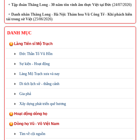
+
Tập đoàn Thăng Long - 30 năm tôn vinh ẩm thực Việt tại Đức
(24/07/2026)
+
Danh nhân Thăng Long - Hà Nội: Thám hoa Vũ Công Tể - Khí phách hiền
tài trong sử Việt
(25/06/2026)
DANH MỤC
Làng Tiến sĩ Mộ Trạch
Đức Thần Tổ Vũ Hồn
Sự kiện - Hoạt động
Làng Mộ Trạch xưa và nay
Di tích lịch sử - thắng cảnh
Gia phả
Xây dựng phát triển quê hương
Hoạt động dòng họ
Dòng họ Vũ - Võ Việt Nam
Tìm về cội nguồn