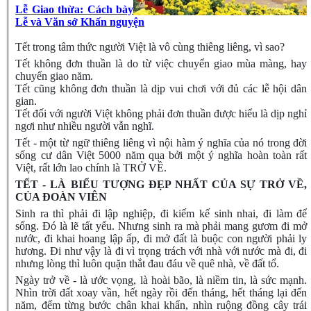
Lễ Giao thừa: Cách bày
Lễ và Văn sớ Khấn nguyện
Tết trong tâm thức người Việt là vô cùng thiêng liêng, vì sao?
Tết không đơn thuần là do từ việc chuyển giao mùa màng, hay
chuyển giao năm.
Tết cũng không đơn thuần là dịp vui chơi với đủ các lễ hội dân
gian.
Tết đối với người Việt không phải đơn thuần được hiểu là dịp nghỉ
ngơi như nhiều người vẫn nghĩ.
Tết - một từ ngữ thiêng liêng vì nội hàm ý nghĩa của nó trong đời
sống cư dân Việt 5000 năm qua bởi một ý nghĩa hoàn toàn rất
Việt, rất lớn lao chính là TRỞ VỀ.
TẾT - LÀ BIỂU TƯỢNG ĐẸP NHẤT CỦA SỰ TRỞ VỀ,
CỦA ĐOÀN VIÊN
Sinh ra thì phải đi lập nghiệp, đi kiếm kế sinh nhai, đi làm để
sống. Đó là lẽ tất yếu. Nhưng sinh ra mà phải mang gươm đi mở
nước, đi khai hoang lập ấp, đi mở đất là buộc con người phải ly
hương. Đi như vậy là đi vì trọng trách với nhà với nước mà đi, đi
nhưng lòng thì luôn quặn thắt đau đáu về quê nhà, về đất tổ.
Ngày trở về - là ước vọng, là hoài bão, là niềm tin, là sức mạnh.
Nhìn trời đất xoay vần, hết ngày rồi đến tháng, hết tháng lại đến
năm, đếm từng bước chân khai khẩn, nhìn ruộng đồng cây trái