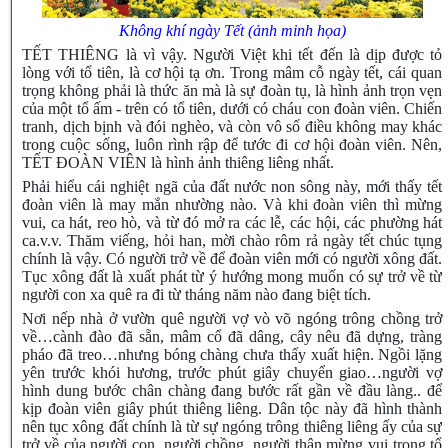
Không khí ngày Tết (ảnh minh họa)
TẾT THIÊNG là vì vậy. Người Việt khi tết đến là dịp được tỏ
lòng với tổ tiên, là cơ hội tạ ơn. Trong mâm cỗ ngày tết, cái quan
trọng không phải là thức ăn mà là sự đoàn tụ, là hình ảnh trọn vẹn
của một tổ ấm - trên có tổ tiên, dưới có cháu con đoàn viên. Chiến
tranh, dịch bịnh và đói nghèo, và còn vô số điều không may khác
trong cuộc sống, luôn rình rập để tước đi cơ hội đoàn viên. Nên,
TẾT ĐOÀN VIÊN là hình ảnh thiêng liêng nhất.
Phải hiểu cái nghiệt ngã của đất nước non sông này, mới thấy tết
đoàn viên là may mắn nhường nào. Và khi đoàn viên thì mừng
vui, ca hát, reo hò, và từ đó mở ra các lễ, các hội, các phường hát
ca.v.v. Thăm viếng, hỏi han, mời chào rôm rả ngày tết chúc tụng
chính là vậy. Có người trở về để đoàn viên mới có người xông đất.
Tục xông đất là xuất phát từ ý hướng mong muốn có sự trở về từ
người con xa quê ra đi từ tháng năm nào đang biệt tích.
Nơi nếp nhà ở vườn quê người vợ vò võ ngóng trông chồng trở
về…cành đào đã sẵn, mâm cổ đã dâng, cây nêu đã dựng, tràng
pháo đã treo…nhưng bóng chàng chưa thấy xuất hiện. Ngồi lặng
yên trước khói hương, trước phút giây chuyển giao…người vợ
hình dung bước chân chàng đang bước rất gần về đầu làng.. để
kịp đoàn viên giây phút thiêng liêng. Dân tộc này đã hình thành
nên tục xông đất chính là từ sự ngóng trông thiêng liêng ấy của sự
trở về của người con, người chồng, người thân mừng vui trong tổ