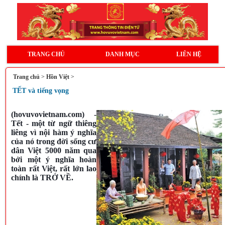
TRANG CHỦ
DANH MỤC
LIÊN HỆ
Trang chủ
>
Hồn Việt
>
TẾT và tiếng vọng
(hovuvovietnam.com) -
Tết - một từ ngữ thiêng
liêng vì nội hàm ý nghĩa
của nó trong đời sống cư
dân Việt 5000 năm qua
bởi một ý nghĩa hoàn
toàn rất Việt, rất lớn lao
chính là TRỞ VỀ.