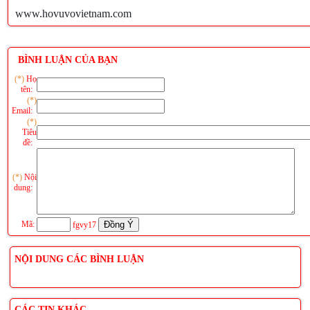
www.hovuvovietnam.com
BÌNH LUẬN CỦA BẠN
(*)
Họ
tên:
(*)
Email:
(*)
Tiêu
đề:
(*)
Nội
dung:
Mã:
fgvy17
NỘI DUNG CÁC BÌNH LUẬN
CÁC TIN KHÁC