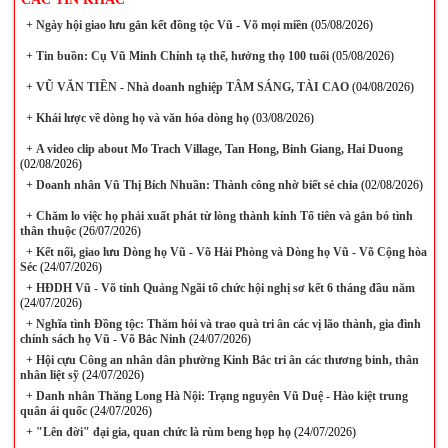
+
Ngày hội giao lưu gắn kết đồng tộc Vũ - Võ mọi miền
(05/08/2026)
+
Tin buồn: Cụ Vũ Minh Chính tạ thế, hưởng thọ 100 tuổi
(05/08/2026)
+
VŨ VĂN TIỀN - Nhà doanh nghiệp TÂM SÁNG, TÀI CAO
(04/08/2026)
+
Khái lược về dòng họ và văn hóa dòng họ
(03/08/2026)
+
A video clip about Mo Trach Village, Tan Hong, Binh Giang, Hai Duong
(02/08/2026)
+
Doanh nhân Vũ Thị Bích Nhuần: Thành công nhờ biết sẻ chia
(02/08/2026)
+
Chăm lo việc họ phải xuất phát từ lòng thành kính Tổ tiên và gắn bó tình
thân thuộc
(26/07/2026)
+
Kết nối, giao lưu Dòng họ Vũ - Võ Hải Phòng và Dòng họ Vũ - Võ Cộng hòa
Séc
(24/07/2026)
+
HĐDH Vũ - Võ tỉnh Quảng Ngãi tổ chức hội nghị sơ kết 6 tháng đầu năm
(24/07/2026)
+
Nghĩa tình Đồng tộc: Thăm hỏi và trao quà tri ân các vị lão thành, gia đình
chính sách họ Vũ - Võ Bắc Ninh
(24/07/2026)
+
Hội cựu Công an nhân dân phường Kinh Bắc tri ân các thương binh, thân
nhân liệt sỹ
(24/07/2026)
+
Danh nhân Thăng Long Hà Nội: Trạng nguyên Vũ Duệ - Hào kiệt trung
quân ái quốc
(24/07/2026)
+
"Lên đời" đại gia, quan chức là rùm beng họp họ
(24/07/2026)