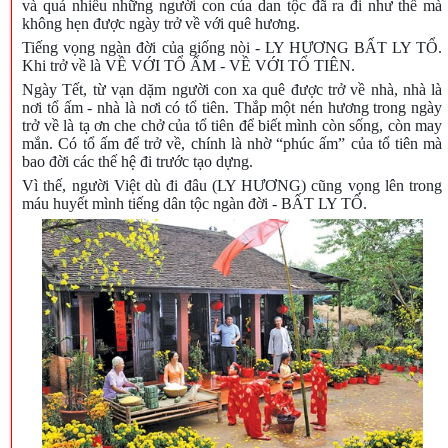
và quá nhiều những người con của dan tộc đã ra đi như thế mà
không hẹn được ngày trở về với quê hương.
Tiếng vọng ngàn đời của giống nòi - LY HƯƠNG BẤT LY TỔ.
Khi trở về là VỀ VỚI TỔ ẤM - VỀ VỚI TỔ TIÊN.
Ngày Tết, từ vạn dặm người con xa quê được trở về nhà, nhà là
nơi tổ ấm - nhà là nơi có tổ tiên. Thắp một nén hương trong ngày
trở về là tạ ơn che chở của tổ tiên để biết mình còn sống, còn may
mắn. Có tổ ấm để trở về, chính là nhờ “phúc ấm” của tổ tiên mà
bao đời các thế hệ đi trước tạo dựng.
Vì thế, người Việt dù đi đâu (LY HƯƠNG) cũng vọng lên trong
máu huyết mình tiếng dân tộc ngàn đời - BẤT LY TỔ.