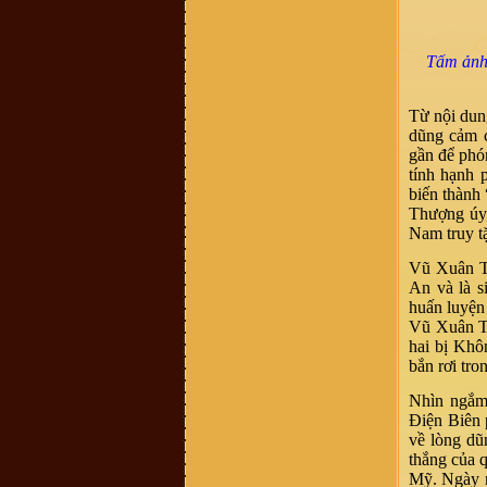
Vũ Thanh Phong :
Hôm nay cháu
có nhận được 1 cuộc điện thoại về
việc mua 1 quyển sách về dòng tộc
vũ võ với giá 400k, ông bà cô bác ơi
Tấm ảnh 
quyển sách đó có không ạ, dòng họ
vũ võ có xuất bản không ạ. Con cảm
ơn ạ.
vu van trang :
mik ở năm đinh chào
Từ nội dun
tất cả ae
dũng cảm c
Bùi Mạnh Hùng :
Xin kính hỏi quý
gần để phón
vị. Tôi rất băn khoăn ko biết là viết
hộ đến chi rồi đến phái đến nhánh
tính hạnh 
hay là họ đến phái đến chi đến
biến thành 
nhánh. Mong bậc bề trên chỉ bảo
dua. Chân thành cảm ơn
Thượng úy,
Vũ Xuân Tùng :
Mỗi lần con cháu ở
Nam truy t
xa về, tìm đến mộ cụ Vũ Vĩnh Thái,
Mộ Trạch, Đống Dờm nhưng khó
quá, mong ban tổ chức thêm cho
Vũ Xuân T
chức năng định vị các địa danh này
An và là s
để con cháu thuận tiện hơn khi về
thăm đất tổ
huấn luyện
Võ Văn Bình :
Thuân Lộc Hồng
Vũ Xuân Th
Lĩnh Hà Tĩnh.
hai bị Khô
Anh Nguyen :
Co ai o gan cho minh
bắn rơi tr
hoi tham bac Vu Thien Huu con
khoe khong? Minh la khach hang
cua bac Huu cach day nhieu nam
Nhìn ngắm 
roi, nhung con giu tinh cam quy
Điện Biên 
trong.
về lòng dũ
Võ Thành Quân :
Xin các vị tiền
bối Họ tộc Vũ-Võ cho con xin thỉnh
thắng của 
giáo. do ông nội mất sớm nên không
Mỹ. Ngày n
thể hỏi được ông. hiện nay trong họ