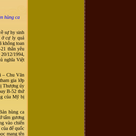
ản hùng ca
về sự hy sinh
 ở cự ly quá
đã không toan
-21 thân yêu
y 20/12/1994,
ủ nghĩa Việt
ởi – Chu Văn
tham gia lớp
bị Thượng úy
bay B-52 thứ
ng của Mỹ bị
 Bản hùng ca
hớ tấm gương
ng vào chiến
 của đế quốc
học mang tên