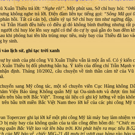
ũ Xuân Thiều trả lời:
“Nghe rõ!”
. Một phút sau, Sở chỉ huy hỏi:
“046
ưng không nghe trả lời. Điện đàm liên tục tiếng gọi:
“Sông Mã gọi 
phản hồi. Tất cả cán bộ, chiến sỹ tại Sở chỉ huy tim như ngừng đập.
và Trần Hanh đều hiểu có điều gì đó không bình thường nhưng rất p
i người chỉ huy lóe lên suy nghĩ có thể do cự ly quá gần do ban đêm 
sau khi phóng hai tên lửa trúng mục tiêu, máy bay của Thiều đã lao v
g hy sinh.
 vào lịch sử, ghi tạc trời xanh
 sự hy sinh của phi công Vũ Xuân Thiều vẫn là một ẩn số. Có ý kiến 
 Xuân Thiều bị đối phương bắn hạ. Ý kiến của đồng chí Trần Mạnh 
 nhận định. Tháng 10/2002, câu chuyện về tinh thần cảm tử của V
mã.
chuyến sang Mỹ công tác, một số chuyên viên Cục Hàng không Dâ
hăm Viện Bảo tàng Không quân Mỹ tại Oa-sinh-tơn và được tìm hi
n trên bầu trời Bắc Việt”. Trong tài liệu có ghi kỹ lưỡng về trận kh
 trên bầu trời miền Bắc Việt Nam theo lời kể của các phi công Mỹ t
van Toperczer ghi lại lời kể một phi công Mỹ lái máy bay làm nhiệm v
D bị máy bay của không quân của ta tấn công đêm hôm đó:
“Chiếc m
ng quân Bắc Việt lao vút lên bầu trời. Khi phát hiện ra mục tiêu B-5
ích của Mỹ bảo vệ, chiếc MiG-21 đã mưu trí vượt qua hàng rào bảo vệ