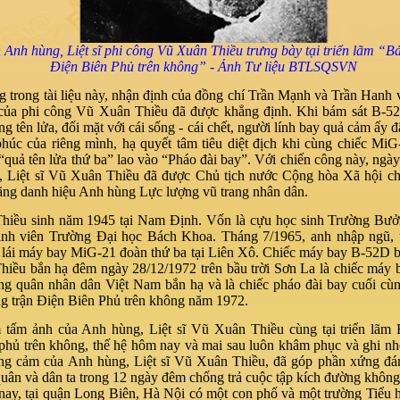
Anh hùng, Liệt sĩ phi công Vũ Xuân Thiều trưng bày tại triển lãm “B
Điện Biên Phủ trên không” - Ảnh Tư liệu BTLSQSVN
g trong tài liệu này, nhận định của đồng chí Trần Mạnh và Trần Hanh 
ủa phi công Vũ Xuân Thiều đã được khẳng định. Khi bám sát B-52
g tên lửa, đối mặt với cái sống - cái chết, người lính bay quả cảm ấy 
phúc của riêng mình, hạ quyết tâm tiêu diệt địch khi cùng chiếc MiG
“quả tên lửa thứ ba” lao vào “Pháo đài bay”. Với chiến công này, ngà
 Liệt sĩ Vũ Xuân Thiều đã được Chủ tịch nước Cộng hòa Xã hội ch
ặng danh hiệu Anh hùng Lực lượng vũ trang nhân dân.
hiều sinh năm 1945 tại Nam Định. Vốn là cựu học sinh Trường Bư
inh viên Trường Đại học Bách Khoa. Tháng 7/1965, anh nhập ngũ, 
 lái máy bay MiG-21 đoàn thứ ba tại Liên Xô. Chiếc máy bay B-52D 
iều bắn hạ đêm ngày 28/12/1972 trên bầu trời Sơn La là chiếc máy 
ng quân nhân dân Việt Nam bắn hạ và là chiếc pháo đài bay cuối cù
ong trận Điện Biên Phủ trên không năm 1972.
tấm ảnh của Anh hùng, Liệt sĩ Vũ Xuân Thiều cùng tại triển lãm
phủ trên không, thế hệ hôm nay và mai sau luôn khâm phục và ghi n
ng cảm của Anh hùng, Liệt sĩ Vũ Xuân Thiều, đã góp phần xứng đá
quân và dân ta trong 12 ngày đêm chống trả cuộc tập kích đường không
ay, tại quận Long Biên, Hà Nội có một con phố và một trường Tiểu 