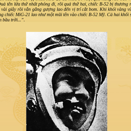
uả tên lửa thứ nhất phóng đi, rồi quả thứ hai, chiếc B-52 bị thương 
 vài giây rồi vẫn gắng gượng lao đến vị trí cắt bom. Khi khói vàng v
g chiếc MiG-21 lao như một mũi tên vào chiếc B-52 Mỹ. Cả hai khối s
n bầu trời...”.