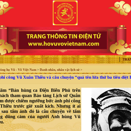
TRA
òng họ Vũ - Võ Việt Nam
>
Danh nhân, nhân vật lịch sử >
i công Vũ Xuân Thiều và câu chuyện “quả tên lửa thứ ba tiêu diệt 
 lãm “Bản hùng ca Điện Biên Phủ trên
hách tham quan Bảo tàng Lịch sử Quân
am được chiêm ngưỡng bức ảnh phi công
hiều trước giờ xuất kích. Nhưng ít ai
, sau tấm ảnh đó là câu chuyện về tấm
ng dũng cảm của người Anh hùng Vũ
u.