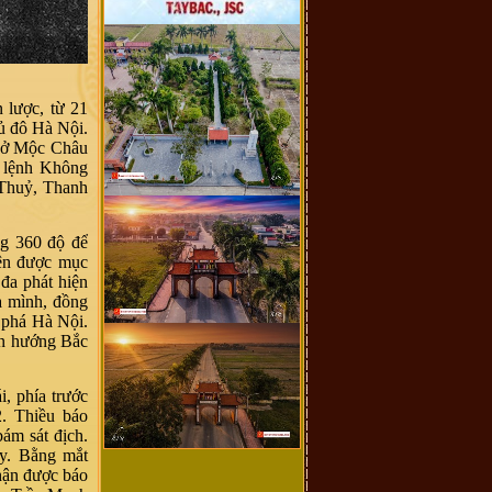
 lược, từ 21
ủ đô Hà Nội.
g ở Mộc Châu
ư lệnh Không
 Thuỷ, Thanh
ng 360 độ để
ện được mục
đa phát hiện
a mình, đồng
 phá Hà Nội.
ên hướng Bắc
, phía trước
. Thiều báo
ám sát địch.
ly. Bằng mắt
nhận được báo