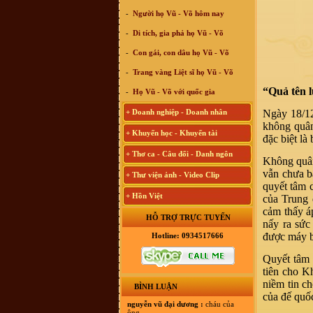
-
Người họ Vũ - Võ hôm nay
-
Di tích, gia phả họ Vũ - Võ
-
Con gái, con dâu họ Vũ - Võ
-
Trang vàng Liệt sĩ họ Vũ - Võ
“Quả tên l
-
Họ Vũ - Võ với quốc gia
+ Doanh nghiệp - Doanh nhân
Ngày 18/12
không quân
+ Khuyến học - Khuyến tài
đặc biệt là
+ Thơ ca - Câu đối - Danh ngôn
Không quân
vẫn chưa b
+ Thư viện ảnh - Video Clip
quyết tâm 
+ Hồn Việt
của Trung 
cảm thấy á
HỖ TRỢ TRỰC TUYẾN
nấy ra sức
được máy 
Hotline: 0934517666
Quyết tâm 
tiên cho K
niềm tin c
BÌNH LUẬN
của đế quố
nguyễn vũ đại dương :
cháu của
ông