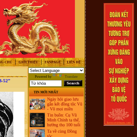
NG CHỦ
GIỚI THIỆU
FANPAGE
LIÊN HỆ
Powered by
Translate
B-52”
TIN MỚI NHẤT
Ngày hội giao lưu
gắn kết đồng tộc Vũ
- Võ mọi miền
Tin buồn: Cụ Vũ
Minh Chính tạ thế,
hưởng thọ 100 tuổi
Ta về cùng Đồng
tộc