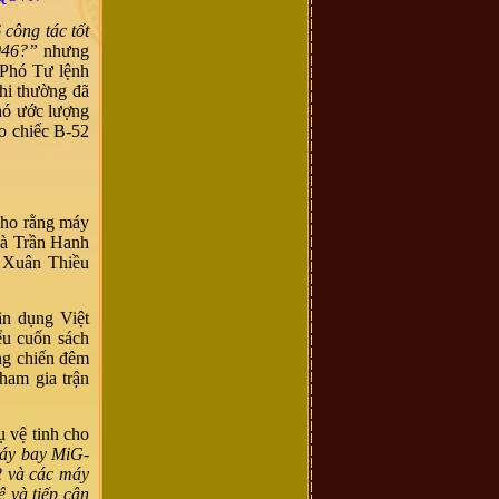
 công tác tốt
046?”
nhưng
 Phó Tư lệnh
hi thường đã
khó ước lượng
ào chiếc B-52
cho rằng máy
và Trần Hanh
ũ Xuân Thiều
n dụng Việt
ểu cuốn sách
ông chiến đêm
ham gia trận
ụ vệ tinh cho
áy bay MiG-
2 và các máy
 và tiếp cận