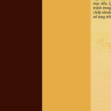
có sđt thì làm ơn cho em xin với ạ.
mục tiêu. Q
Em cám ơn!
trành trong
vuhao21 :
anh em nao hoc cntt thi
vao w3schools hoc nhe!chao than ai
chớp nhoán
Vũ Thu Trang :
ai cho mik bt thêm
nổ tung trê
về những nét văn hóa liên quan tới
đền thờ vũ cố đc ko
Vũ Văn Tuấn :
Cháu thấy mọi thông
tin đầy đủ, nhưng những cuốn sách
nói về dòng họ VŨ VÕ nên chuyển
sang bản điện tử PDF để cho mọi
người có thể tải xuống đọc. Nhiều
người biết đó là điều tốt, đây là dự
án làm sách điện tử rất cần thiết vì
nó có sức lan toả nhanh nhất. Cháu
xin chân thành cảm ơn!
Võ Chí Thành :
Con Cháu họ Vũ
Võ Việt Nam muốn tìm hiểu và trở
về cội nguồn thăm quê cha đất tổ ạ!
0899242688
Vũ Hồng Hải :
Cháu ở Hải Dương,
sn 92, muốn tìm hiểu nghiên cứu về
đời xưa, cụ tổ của mình
Vũ Võ Chí Dũng :
Hiện mình đang
sống tại Qui Nhơn, Bình Định. Cho
hỏi số đt hay địa chỉ của trưởng họ
Vũ Võ tại Qui Nhơn, Bình Định đc
ko ạ ? SĐT: 0963579007. Thanks
Hoàng Hoa :
Thanh phong bạn đã
bị lừa đảo Tiền quyển gia phả chỉ có
100k thôi nhé - chính thống luôn
cần liên lạc ban quản lý di tích dòng
họ vũ làng mộ Trạch hoặc trưởng
thôn