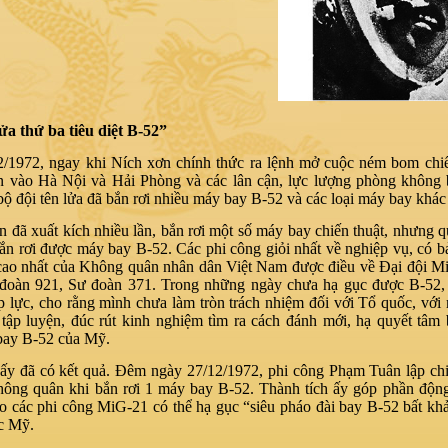
ửa thứ ba tiêu diệt B-52”
/1972, ngay khi Ních xơn chính thức ra lệnh mở cuộc ném bom chi
 vào Hà Nội và Hải Phòng và các lân cận, lực lượng phòng không 
 bộ đội tên lửa đã bắn rơi nhiều máy bay B-52 và các loại máy bay khá
 đã xuất kích nhiều lần, bắn rơi một số máy bay chiến thuật, nhưng 
ắn rơi được máy bay B-52. Các phi công giỏi nhất về nghiệp vụ, có bả
cao nhất của Không quân nhân dân Việt Nam được điều về Đại đội 
đoàn 921, Sư đoàn 371. Trong những ngày chưa hạ gục được B-52,
p lực, cho rằng mình chưa làm tròn trách nhiệm đối với Tổ quốc, với 
 tập luyện, đúc rút kinh nghiệm tìm ra cách đánh mới, hạ quyết tâm 
bay B-52 của Mỹ.
ấy đã có kết quả. Đêm ngày 27/12/1972, phi công Phạm Tuân lập ch
hông quân khi bắn rơi 1 máy bay B-52. Thành tích ấy góp phần động
ho các phi công MiG-21 có thể hạ gục “siêu pháo đài bay B-52 bất k
c Mỹ.