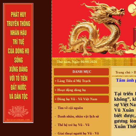
Thứ năm, Ngày 06/08/2026
DANH MỤC
Trang chủ
>
D
Tấm ảnh ph
+ Làng Tiến sĩ Mộ Trạch
+ Hoạt động dòng họ
Tại triển
không”, k
+ Dòng họ Vũ - Võ Việt Nam
sự Việt N
-
Tìm về cội nguồn
Vũ Xuân T
biết được
-
Danh nhân, nhân vật lịch sử
gương lò
-
Thế hệ trẻ họ Vũ - Võ
Xuân Thiề
-
Giai thoại người họ Vũ - Võ