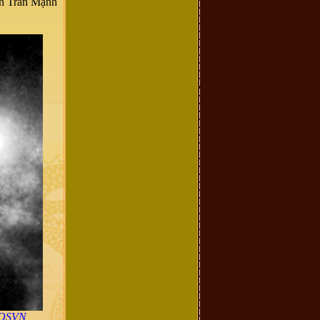
ân Trần Mạnh
LSQSVN