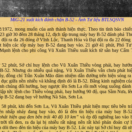
MiG-21 xuất kích đánh chặn B-52 - Ảnh Tư liệu BTLSQSVN
/1972, mong muốn của anh thành hiện thực. Theo tin tình báo chiến
 23 giờ 30 đêm 28 tháng 12, địch tập trung máy bay B-52 đánh phá Th
i đội ra đa 26 đóng ở Vĩnh Lộc, Thanh Hóa và Đại đội ra đa 22 đón
t hiện các tốp máy bay B-52 đang bay vào. 21 giờ 41 phút, Phó T
 Mạnh lệnh cho phi công Vũ Xuân Thiều xuất kích từ sân bay Cẩm
 52 phút, Sở chỉ huy lệnh cho Vũ Xuân Thiều vòng phải, bay hướ
 B-52. Nhưng do nhiễu quá nặng, Vũ Xuân Thiều vẫn chưa phát hi
này, đồng chí Trần Xuân Mão đảm nhiệm dẫn đường trên hiện sóng ra 
 đục giữa nền nhiễu và khẳng định đó là B-52. Bằng kinh nghiệm củ
ịnh chúng đổi hướng, bay ngược lên Sơn La rồi mới vòng xuống đánh
 lập tức lệnh cho Thiều vòng phải, bay hướng 90 độ, qua Sầm Nưa, l
tốp B-52 đang bay về hướng
Nà Sản
,
Sơn La
.
 58 phút, khi đến Sơn La, Vũ Xuân Thiều phát hiện mục tiêu bên trái
èn nhấp nháy đang bay vào, đó là đèn tín hiệu của máy bay B-52
phát hiện quạ đen bên trái 40 độ 10 km”
và ép độ nghiêng lao vào b
trời tối đen, ra đa lại bị nhiễu rất nặng nên rất khó phán đoán cự 
h dõi theo đèn tín hiệu của máy bay B-52. Lúc này tại Sở chỉ huy đã 