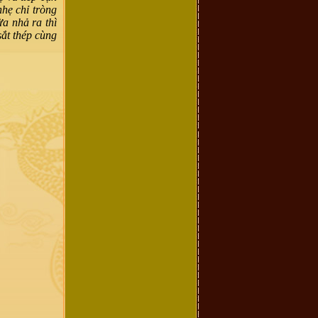
nhẹ chỉ tròng
ừa nhả ra thì
ắt thép cùng