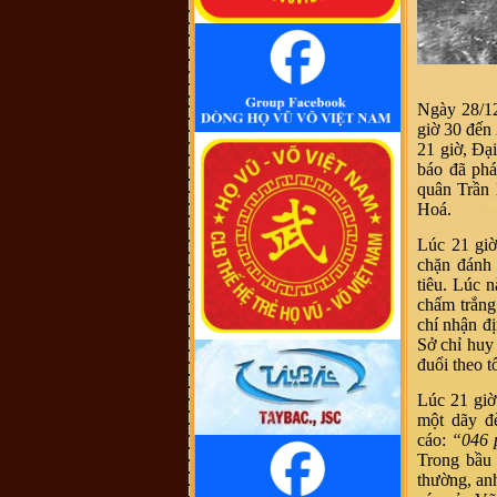
cũng không thấy cây phả hệ đầy đủ
từ dòng họ Vũ (Hồn). Như họ Võ
Như của mình ở Quảng Nam thì lại
phát tích từ ông Võ Như Phô, con
ông Võ Như Oanh di cư từ miền bắc
(không rõ tỉnh) vào từ năm 1667.
Việc tìm hiểu cội nguồn cũng chưa
đến điểm mấu chốt. Một số ông/bác
Ngày 28/12
trong tộc họ dẫn về tộc Vũ/Võ với
cụ tổ Vũ Hồn nhưng không có cây
giờ 30 đến
phả hệ để thấy sự gắn kết này. Mong
21 giờ, Đạ
một ngày sẽ có cây phả hệ để mọi
con dân họ Vũ/Võ có thể biết dòng
báo đã phá
máu trong mình từ đâu ra. Trân
quân Trần
trọng.
Hoá.
Vũ Phong :
Tôi thấy từ thời Hai Bà
TRưng đã có họ Vũ ,Các bác có thể
xem sự tích tướng quân Bát Nàn.Nên
Lúc 21 giờ
nói họ Vũ ở ViệtNam xuất phát kỷ
13 -Với Ông tổ là Vũ Hồn ,là không
chặn đánh
thuyết Phục.
tiêu. Lúc 
Vũ Phong :
https://www.dkn.tv/van-
chấm trắng
hoa/tho-nu-anh-hung-dat-viet-vu-
thuc-nuong.html
chí nhận đ
VÕ QUANG ĐÔNG :
tự hào là
Sở chỉ huy
người họ võ
đuổi theo 
Vũ Thanh Giang :
Dòng họ làm nên
bao tuyệt tác thời đương đại với
Lúc 21 giờ
nhiều địa vị xã hội khác nhau sinh ra
một anh tú văn khúc tính quân làm
một dãy đ
nền thời đại quân chủ
cáo:
“046 
Vũ Ngọc Chiến :
Cháu muốn xin
Trong bầu 
file ảnh của thủy Tổ Vũ Hồn bản
chuẩn để in. Các bác có hỗ trợ cháu
thường, an
với ạ! (Gmail: