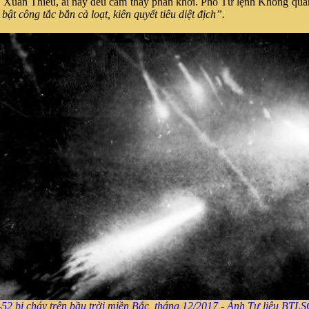
 Xuân Thiều, ai nấy đều cảm thấy phấn khởi. Phó Tư lệnh Không qu
bật công tắc bắn cả loạt, kiên quyết tiêu diệt địch”.
52 bị cháy trên bầu trời miền Bắc, tháng 12/2017 - Ảnh Tư liệu BT