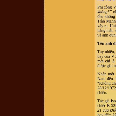
là một, tuy nhiên khi dòng họ này di
cứ đến đất Nghệ An thì cần thống
Phi công V
nhất mang tên họ Võ, ko nên lẫn lộn
vì quá phiền phức với các thủ tục
không?”
nh
hành chính rồi, va sứ mệnh lịch sử
đều không 
đã trao cho vậy rồi thì cứ mang tên
họ cho đúng với lịch sử, với vùng
Trần Mạnh 
miền. dòng họ mình là dòng họ lớn,
xảy ra. Ha
có tâm và có tầm, cần phát huy và
kết nối số đt mình 0941886979
bằng mắt, 
Vũ Ngọc Ninh :
sáng nay có ng
và anh dũn
xưng ban liên lạc dòng họ Vũ mời
mua sách của dòng họ . số đt
Tên anh đi
0862049828 ; họ bảo sách phát
hành ở 193 Phan Huy Chú Q Hai Bà
Trưng ( đc này ảo ) . giá cũng 400k
Tuy nhiên,
. ban liên xạc xác nhận lại giúp xem
đúng ko nha .
bay của Vũ
Vũ Minh Tuân :
Sáng nay có người
mới chỉ là
tên xưng tên Vũ Thế Hải SĐT: 0854
được giải 
458 587, giới thiệu là người trong
BLL dòng họ ở 38 Hàng Chuối - Hà
nội và bán sách lịch sử dòng họ
Nhân một 
400.000 đồng/bộ. Xin BLL xác
Nam đến t
nhận giúp. Xin cảm ơn
“Không chiế
Vũ Văn Sơn :
Tôi xin góp ý với Ban
quản trị nên thêm một mục thông tin
28/12/1972
ban điều hành dòng họ để cho cộng
chiến.
đồng dòng họ còn biết cá nhân nào
đang giữ cương vị gì trong ban tổ
chức điều hành của dòng họ cho tiện
Tác giả Ist
liên hệ. Vào trang thông tin mà mù
chiếc B-52
mờ tìm kiếm thông tin thấy khó quá
21 của khô
trandat :
em có việc cần liên hệ với
trưởng thôn Mộ Trạch, admin hay ai
bay tiêm k