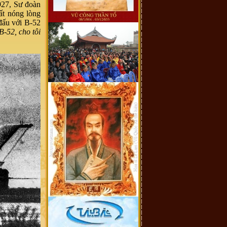
927, Sư đoàn
ất nóng lòng
đấu với B-52
B-52, cho tôi