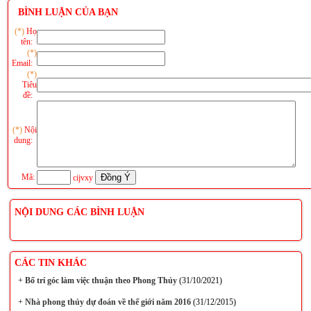
BÌNH LUẬN CỦA BẠN
(*)
Họ
tên:
(*)
Email:
(*)
Tiêu
đề:
(*)
Nội
dung:
Mã:
cijvxy
NỘI DUNG CÁC BÌNH LUẬN
CÁC TIN KHÁC
+
Bố trí góc làm việc thuận theo Phong Thủy
(31/10/2021)
+
Nhà phong thủy dự đoán về thế giới năm 2016
(31/12/2015)