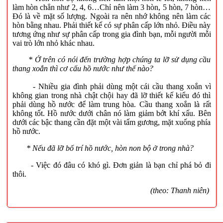
làm hòn chẳn như 2, 4, 6…Chỉ nên làm 3 hòn, 5 hòn, 7 hòn…
Đó là về mặt số lượng. Ngoài ra nên nhớ không nên làm các
hòn bằng nhau. Phải thiết kế có sự phân cấp lớn nhỏ. Điều này
tương ứng như sự phân cấp trong gia đình bạn, mỗi người mỗi
vai trò lớn nhỏ khác nhau.
* Ở trên có nói đến trường hợp chúng ta lỡ sử dụng cầu
thang xoắn thì cơ cấu hồ nước như thế nào?
- Nhiều gia đình phải dùng một cái cầu thang xoắn vì
không gian trong nhà chật chội hay đã lỡ thiết kế kiểu đó thì
phải dùng hồ nước để làm trung hòa. Cầu thang xoắn là rất
không tốt. Hồ nước dưới chân nó làm giảm bớt khí xấu. Bên
dưới các bậc thang cần đặt một vài tấm gương, mặt xuống phía
hồ nước.
* Nếu đã lỡ bố trí hồ nước, hòn non bộ ở trong nhà?
- Việc đó đâu có khó gì. Đơn giản là bạn chỉ phá bỏ đi
thôi.
(theo: Thanh niên)