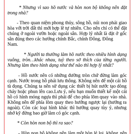
* Nhưng vì sao hồ nước và hòn non bộ không nên đặt
trong nhà?
- Theo quan niệm phong thủy, sông hồ, núi non phải giao
hòa với trời đất thì mới hợp lẽ tự nhiên. Cho nên chỉ có thể đặt
chúng ở ngoài vườn hoặc ngoài sân. Hợp lý nhất là đặt ở gốc
sân đúng theo các hướng chính Bắc, chính Đông, Đông
Nam.
* Người ta thường làm hồ nước theo nhiều hình dạng
vuông, tròn…khác nhau, tuỳ theo sở thích của từng người.
Nhưng làm theo hình dạng như thế nào thì hợp lý nhất?
- Hồ nước nên có những đường tròn chứ đừng làm góc
cạnh. Nước trong hồ phải lưu thông. Không nên để một cái hồ
tù đọng. Chúng ta nên sử dụng các thiết bị hút nước tạo dòng
chảy hoặc phun lên cao.Lưu ý, nếu bạn muốn thiết kế một cái
hồ có hình móng ngựa thì phải để cho phía lõm quay vào nhà.
Không nên để phía lõm quay theo hướng ngược lại (hướng ra
ngoài). Còn các loại hình khác thì hướng quay tùy ý, nhưng
nhớ kỹ đừng bao giờ làm có góc cạnh.
* Còn hòn non bộ thì ra sao?
- Hòn non bộ không nên làm một hòn lẻ loi, không nên