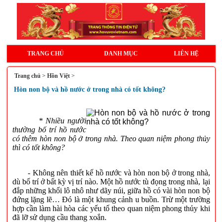
TRANG CHỦ
DANH MỤC
LIÊN HỆ
Trang chủ
>
Hồn Việt
>
Hòn non bộ và hồ nước ở trong nhà có tốt không?
* Nhiều người
thường bố trí hồ nước
có thêm hòn non bộ ở trong nhà. Theo quan niệm phong thủy
thì có tốt không?
- Không nên thiết kế hồ nước và hòn non bộ ở trong nhà,
dù bố trí ở bất kỳ vị trí nào. Một hồ nước tù đọng trong nhà, lại
đắp những khối lô nhô như dãy núi, giữa hồ có vài hòn non bộ
đứng lặng lẽ… Đó là một khung cảnh u buồn. Trừ một trường
hợp cần làm hài hòa các yếu tố theo quan niệm phong thủy khi
đã lỡ sử dụng cầu thang xoắn.