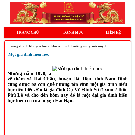
TRANG CHỦ
DANH MỤC
LIÊN HỆ
Trang chủ
>
Khuyến học - Khuyến tài
>
Gương sáng xưa nay >
Một gia đình hiếu học
N
hững năm 1970, ai
về thăm
xã
Hải Châu
, huyện Hải Hậu, tỉnh Nam Định
cũng được bà con quê hương tôn vinh một gia đinh hiếu
học tiêu biểu. Đó là gia đình Cụ Vũ Đình Sơ ở xóm 2 thôn
Phú Lễ và cho đến hôm nay đó là một đại gia đình hiếu
học hiếm có của huyện Hải Hậu.