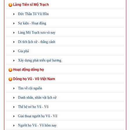
Làng Tiến sĩ Mộ Trạch
Đức Thần Tổ Vũ Hồn
Sự kiện - Hoạt động
Làng Mộ Trạch xưa và nay
Di tích lịch sử - thắng cảnh
Gia phả
Xây dựng phát triển quê hương
Hoạt động dòng họ
Dòng họ Vũ - Võ Việt Nam
Tìm về cội nguồn
Danh nhân, nhân vật lịch sử
Thế hệ trẻ họ Vũ - Võ
Giai thoại người họ Vũ - Võ
Người họ Vũ - Võ hôm nay