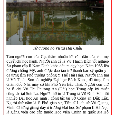
Từ đường họ Vũ xã Hải Châu
Tám người con của Cụ, thấm nhuần lời căn dặn của cha mẹ
quyết chí học hành.
Người anh cả là Vũ Thạch Bích tốt nghiệp
Sư phạm cấp II Nam Định khóa đầu ra dạy học. Năm 1965 lên
đường chống Mỹ, anh được đào tạo trở thành bác sỹ quân y -
đã từng làm Phó trưởng phòng Y Thể Hải Hậu.
Người anh hai
là Vũ Thiên Sơn tốt nghiệp Đại học Bách Khoa, đã từng làm
Giám đốc Nhà máy cơ khí Phổ Yên Bắc Thái.
Người con thứ
ba là chị Vũ Thị Phương An (Gái) học Trung cấp kỹ thuật
công tác tại Sơn La.
Người thứ
tư là Trung tá Vũ Đình Vân tốt
nghiệp Đại học An ninh , công tác tại Sở Công an Đắk Lắk.
Người thứ năm là là Phó giáo sư, Tiến sĩ Lịch sử Vũ Quang
Vinh, đã từng giảng dạy ở trường Đại học Sư phạm II Hà Nội,
là giảng viên cao cấp thuộc Học viện Chính trị quốc gia Hồ