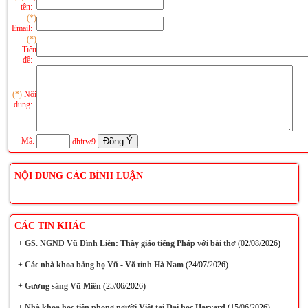
tên:
(*)
Email:
(*)
Tiêu
đề:
(*)
Nội
dung:
Mã:
dhirw9
NỘI DUNG CÁC BÌNH LUẬN
CÁC TIN KHÁC
+
GS. NGND Vũ Đình Liên: Thầy giáo tiếng Pháp với bài thơ
(02/08/2026)
+
Các nhà khoa bảng họ Vũ - Võ tỉnh Hà Nam
(24/07/2026)
+
Gương sáng Vũ Miên
(25/06/2026)
+
Nhà khoa học tiên phong người Việt tại Đại học Harvard
(15/06/2026)