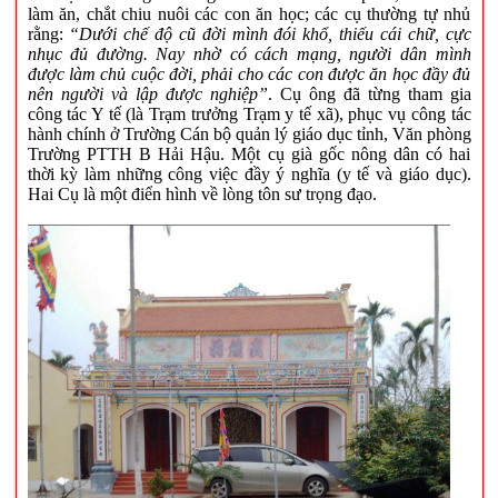
làm ăn, chắt chiu nuôi các con ăn học; các cụ thường tự nhủ
rằng:
“Dưới chế độ cũ đời mình đói khổ, thiếu cái chữ, cực
nhục đủ đường. Nay nhờ có cách mạng, người dân mình
được làm chủ cuộc đời, phải cho các con được ăn học đầy đủ
nên người và lập được nghiệp”
. Cụ ông đã từng tham gia
công tác Y tế (là Trạm trưởng Trạm y tế xã), phục vụ công tác
hành chính ở Trường Cán bộ quản lý giáo dục tỉnh, Văn phòng
Trường PTTH B Hải Hậu. Một cụ già gốc nông dân có hai
thời kỳ làm những công việc đầy ý nghĩa (y tế và giáo dục).
Hai Cụ là một điển hình về lòng tôn sư trọng đạo.