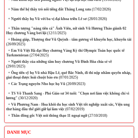
+
Năm thế hệ thầy trò nổi tiếng đất Thăng Long xưa
(17/02/2026)
+
Người thầy họ Vũ với ba vị đại khoa triều Lê sơ
(28/01/2026)
+
Thần tượng "nàng tiên cá" Ánh Viên, nữ sinh Vũ Hương Thảo giành 02
Huy chương Vàng bơi lội
(12/11/2025)
+
Hoàng giáp, Thượng thư Vũ Quỳnh - tấm gương về khuyến học, khuyến tài
(26/09/2025)
+
Em Vũ Việt Hà đạt Huy chương Vàng Kỳ thi Olympic Toán học quốc tế
Turkmenistan
(27/04/2025)
+
Người thầy của những tấm huy chương Vũ Đình Hòa chia sẻ về
(29/01/2025)
+
Ông tiến sỹ họ Vũ nhà Hậu Lê, quê Bắc Ninh, đi thi nộp nhầm quyển nháp,
giai thoại được loài chuột báo ơn
(07/01/2025)
+
Các Trạng nguyên Nho học họ Vũ
(20/09/2023)
+
TS Võ Thanh Sang - Phó Giáo sư 34 tuổi: "Chọn nơi làm việc không chỉ vì
lương"
(30/12/2020)
+
Vũ Phương Nam - Hoa khôi du học sinh Việt tốt nghiệp xuất sắc, Viện ung
thư hàng đầu thế giới giữ lại làm việc
(07/02/2019)
+
Thần đồng gốc Việt nói thông thạo 11 ngoại ngữ
(27/10/2018)
DANH MỤC