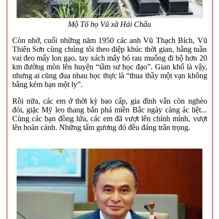
Mộ Tổ
họ Vũ xã Hải Châu
Còn nhớ, cuối những năm 1950 các anh Vũ Thạch Bích, Vũ
Thiên Sơn cùng chúng tôi theo điệp khúc thời gian, hằng tuần
vai đeo mấy lon gạo, tay xách mấy bó rau muống đi bộ hơn 20
km đường mòn lên huyện “tầm sư học đạo”. Gian khổ là vậy,
nhưng ai cũng đua nhau học thực là “thua thầy một vạn không
bằng kém bạn một ly”.
Rồi nữa, các em ở thời kỳ bao cấp, gia đình vẫn còn nghèo
đói, giặc Mỹ leo thang bắn phá miền Bắc ngày càng ác liệt...
Cùng các bạn đồng lứa, các em đã vượt lên chính mình, vượt
lên hoàn cảnh. Những tấm gương đó đều đáng trân trọng.