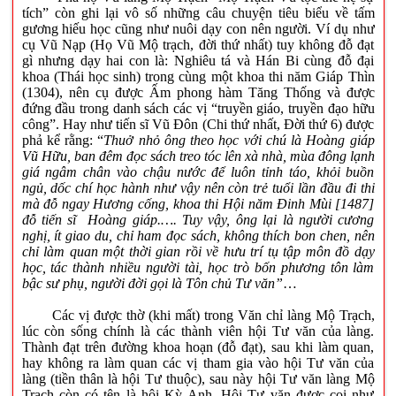
tích” còn ghi lại vô số những câu chuyện tiêu biểu về tấm
gương hiếu học cũng như nuôi dạy con nên người. Ví dụ như
cụ Vũ Nạp (Họ Vũ Mộ trạch, đời thứ nhất) tuy không đỗ đạt
gì nhưng dạy hai con là: Nghiêu tá và Hán Bi cùng đỗ đại
khoa (Thái học sinh) trong cùng một khoa thi năm Giáp Thìn
(1304), nên cụ được Ấm phong hàm Tăng Thống và được
đứng đầu trong danh sách các vị “truyền giáo, truyền đạo hữu
công”. Hay như tiến sĩ Vũ Đôn (Chi thứ nhất, Đời thứ 6) được
phả kể rằng: “
Thuở nhỏ ông theo học với chú là Hoàng giáp
Vũ Hữu, ban đêm đọc sách treo tóc lên xà nhà, mùa đông lạnh
giá ngâm chân vào chậu nước để luôn tỉnh táo, khỏi buồn
ngủ, dốc chí học hành như vậy nên còn trẻ tuổi lần đầu đi thi
mà đỗ ngay Hương cống, khoa thi Hội năm Đinh Mùi [1487]
đỗ tiến sĩ Hoàng giáp.…. Tuy vậy, ông lại là người cương
nghị, ít giao du, chỉ ham đọc sách, không thích bon chen, nên
chỉ làm quan một thời gian rồi về hưu trí tụ tập môn đồ dạy
học, tác thành nhiều người tài, học trò bốn phương tôn làm
bậc sư phụ, người đời gọi là Tôn chủ Tư văn”
…
Các vị được thờ (khi mất) trong Văn chỉ làng Mộ Trạch,
lúc còn sống chính là các thành viên hội Tư văn của làng.
Thành đạt trên đường khoa hoạn (đỗ đạt), sau khi làm quan,
hay không ra làm quan các vị tham gia vào hội Tư văn của
làng (tiền thân là hội Tư thuộc), sau này hội Tư văn làng Mộ
Trạch còn có tên là hội Kỳ Anh. Hội Tư văn được coi như