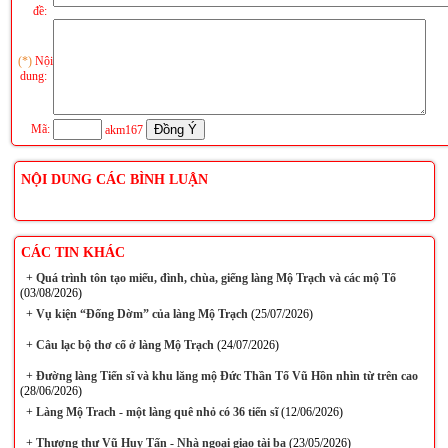
đề:
(*)
Nội
dung:
Mã:
akm167
NỘI DUNG CÁC BÌNH LUẬN
CÁC TIN KHÁC
+
Quá trình tôn tạo miếu, đình, chùa, giếng làng Mộ Trạch và các mộ Tổ
(03/08/2026)
+
Vụ kiện “Đống Dờm” của làng Mộ Trạch
(25/07/2026)
+
Câu lạc bộ thơ cổ ở làng Mộ Trạch
(24/07/2026)
+
Đường làng Tiến sĩ và khu lăng mộ Đức Thần Tổ Vũ Hồn nhìn từ trên cao
(28/06/2026)
+
Làng Mộ Trach - một làng quê nhỏ có 36 tiến sĩ
(12/06/2026)
+
Thượng thư Vũ Huy Tấn - Nhà ngoại giao tài ba
(23/05/2026)