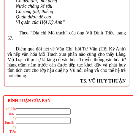
Có tiên (tất) nổi tiếng
Nước chẳng kể sâu
Có rồng (tất) thiêng
Quán được đề cao
Vì quán của Hội Kỳ Anh”
Theo “Địa chí Mộ trạch” của ông Vũ Đình Triều trang
57.
Điểm qua đôi nét về Văn Chỉ, hội Tư Văn (Hội Kỳ Anh)
và nếp văn hóa Mộ Trạch xưa phần nào cũng cho thấy Làng
Mộ Trạch thực sự là làng cổ văn hóa. Truyền thống văn hóa từ
hàng trăm năm trước cần được tiếp tục khơi dậy và phát huy
tính tích cực cho lớp hậu duệ họ Vũ nói riêng và cho thế hệ trẻ
nói chung.
TS. VŨ HUY THUẬN
BÌNH LUẬN CỦA BẠN
(*)
Họ
tên:
(*)
Email:
(*)
Tiêu