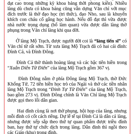
đạt cao trong những kỳ khoa bảng thời phong kiến). Nhiều
làng dù chưa có khoa bảng cũng vẫn dựng Văn chỉ với mục
đích trước là thờ đạo học (tri thức), đạo Nho, sau là khuyến
khích con cháu cố gắng học hành. Nếu đỗ đạt thì vừa được
nhà nước trọng dụng (bổ làm quan) vừa được dân làng thờ
phụng trong Văn chỉ làng khi qua đời.
Ở làng Mộ Trạch, được người đời coi là
“làng tiến sĩ”
có
Văn chỉ từ rất sớm. Từ xưa làng Mộ Trạch đã có hai cái đình:
Đình Cả, và Đình Đông.
Đình Cả thờ thành hoàng làng và các bậc tiên hiền trong
“
Xuân Diên Từ Điển
” của làng Mộ Trạch gồm 367 vị.
Đình Đông nằm ở phía Đông làng Mộ Trạch, thờ Đức
Khổng Tử, 72 tiên hiền học trò của Ngài và thờ các tiền nhân
làng Mộ Trạch trong “
Đinh Tự Từ Điển
” của làng Mộ Trạch,
bao gồm 273 vị. Đình Đông chính là Văn Chỉ làng Mộ Trạch
được gọi theo lối dân gian.
Hai đình cùng là nơi thờ phụng, hội họp của làng, nhưng
mỗi đình có cốt cách riêng. Dự lễ tế tại Đình Cả là dân cả làng,
nhưng được xếp sắp theo thứ tự quan phẩm được triều đình
ban, hay thứ tự chức dịch trong làng. Dân đinh thì ngồi theo
các Giáp (khu) trong đình.