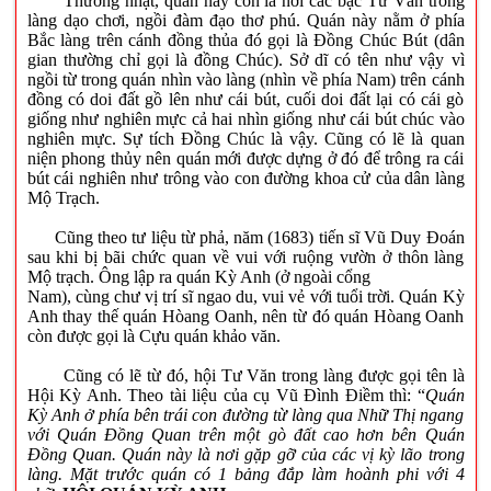
Thường nhật, quán này còn là nơi các bậc Tư Văn trong
làng dạo chơi, ngồi đàm đạo thơ phú. Quán này nằm ở phía
Bắc làng trên cánh đồng thủa đó gọi là Đồng Chúc Bút (dân
gian thường chỉ gọi là đồng Chúc). Sở dĩ có tên như vậy vì
ngồi từ trong quán nhìn vào làng (nhìn về phía Nam) trên cánh
đồng có doi đất gồ lên như cái bút, cuối doi đất lại có cái gò
giống như nghiên mực cả hai nhìn giống như cái bút chúc vào
nghiên mực. Sự tích Đồng Chúc là vậy. Cũng có lẽ là quan
niện phong thủy nên quán mới được dựng ở đó để trông ra cái
bút cái nghiên như trông vào con đường khoa cử của dân làng
Mộ Trạch.
Cũng theo tư liệu từ phả, năm (1683) tiến sĩ Vũ Duy Đoán
sau khi bị bãi chức quan về vui với ruộng vườn ở thôn làng
Mộ trạch. Ông lập ra quán Kỳ Anh (ở ngoài cổng
Nam), cùng chư vị trí sĩ ngao du, vui vẻ với tuổi trời. Quán Kỳ
Anh thay thế quán Hòang Oanh, nên từ đó quán Hòang Oanh
còn được gọi là Cựu quán khảo văn.
Cũng có lẽ từ đó, hội Tư Văn trong làng được gọi tên là
Hội Kỳ Anh. Theo tài liệu của cụ Vũ Đình Điềm thì: “
Quán
Kỳ Anh ở phía bên trái con đường từ làng qua Nhữ Thị ngang
với Quán Đồng Quan trên một gò đất cao hơn bên Quán
Đồng Quan. Quán này là nơi gặp gỡ của các vị kỳ lão
trong
làng. Mặt trước quán có 1 bảng đắp làm hoành phi với 4