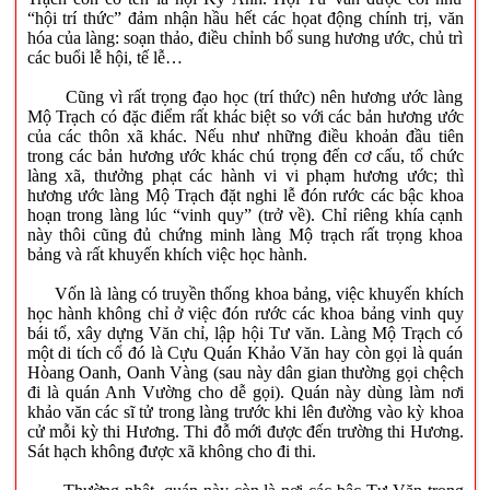
“hội trí thức” đảm nhận hầu hết các họat động chính trị, văn
hóa của làng: soạn thảo, điều chỉnh bổ sung hương ước, chủ trì
các buổi lễ hội, tế lễ…
Cũng vì rất trọng đạo học (trí thức) nên hương ước làng
Mộ Trạch có đặc điểm rất khác biệt so với các bản hương ước
của các thôn xã khác. Nếu như những điều khoản đầu tiên
trong các bản hương ước khác chú trọng đến cơ cấu, tổ chức
làng xã, thưởng phạt các hành vi vi phạm hương ước; thì
hương ước làng Mộ Trạch đặt nghi lễ đón rước các bậc khoa
hoạn trong làng lúc “vinh quy” (trở về). Chỉ riêng khía cạnh
này thôi cũng đủ chứng minh làng Mộ trạch rất trọng khoa
bảng và rất khuyến khích việc học hành.
Vốn là làng có truyền thống khoa bảng, việc khuyến khích
học hành không chỉ ở việc đón rước các khoa bảng vinh quy
bái tổ, xây dựng Văn chỉ, lập hội Tư văn. Làng Mộ Trạch có
một di tích cổ đó là Cựu Quán Khảo Văn hay còn gọi là quán
Hòang Oanh, Oanh Vàng (sau này dân gian thường gọi chệch
đi là quán Anh Vường cho dễ gọi). Quán này dùng làm nơi
khảo văn các sĩ tử trong làng trước khi lên đường vào kỳ khoa
cử mỗi kỳ thi Hương. Thi đỗ mới được đến trường thi Hương.
Sát hạch không được xã không cho đi thi.