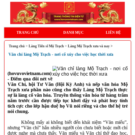
TRANG CHỦ
DANH MỤC
LIÊN HỆ
Trang chủ
>
Làng Tiến sĩ Mộ Trạch
>
Làng Mộ Trạch xưa và nay >
Văn chỉ làng Mộ Trạch - nơi cổ xúy cho việc học thời xưa
(hovuvovietnam.com)
- Điểm qua đôi nét về
Văn Chỉ, hội Tư Văn (Hội Kỳ Anh) và nếp văn hóa Mộ
Trạch xưa phần nào cũng cho thấy Làng Mộ Trạch thực
sự là làng cổ văn hóa. Truyền thống văn hóa từ hàng trăm
năm trước cần được tiếp tục khơi dậy và phát huy tính
tích cực cho lớp hậu duệ họ Vũ nói riêng và cho thế hệ trẻ
nói chung.
Không mấy ai không biết đến khái niệm “Văn miếu”,
nhưng “Văn chỉ” hẳn nhiều người còn chưa biết hoặc mới chỉ
được nghe mà chưa thấy. Văn miếu và Văn chỉ thờ đạo học,