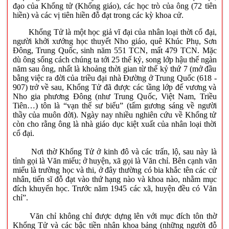
đạo của Khổng tử (Khổng giáo), các học trò của ông (72 tiên
hiền) và các vị tiên hiền đỗ đạt trong các kỳ khoa cử.
Khổng Tử là một học giả vĩ đại của nhân loại thời cổ đại,
người khởi xướng học thuyết Nho giáo, quê Khúc Phụ, Sơn
Đông, Trung Quốc, sinh năm 551 TCN, mất 479 TCN. Mặc
dù ông sống cách chúng ta tới 25 thế kỷ, song lớp hậu thế ngàn
năm sau ông, nhất là khoảng thời gian từ thế kỷ thứ 7 (mở đầu
bằng việc ra đời của triều đại nhà Đường ở Trung Quốc (618 -
907) trở về sau, Khổng Tử đã được các tầng lớp đế vương và
Nho gia phương Đông (như Trung Quốc, Việt Nam, Triều
Tiên…) tôn là “vạn thế sư biểu” (tấm gương sáng về người
thầy của muôn đời). Ngày nay nhiều nghiên cứu về Khổng tử
còn cho rằng ông là nhà giáo dục kiệt xuất của nhân loại thời
cổ đại.
Nơi thờ Khổng Tử ở kinh đô và các trấn, lộ, sau này là
tỉnh gọi là Văn miếu; ở huyện, xã gọi là Văn chỉ. Bên cạnh văn
miếu là trường học và thi, ở đây thường có bia khắc tên các cử
nhân, tiến sĩ đỗ đạt vào thứ hạng nào và khoa nào, nhằm mục
đích khuyến học. Trước năm 1945 các xã, huyện đều có Văn
chỉ”.
Văn chỉ không chỉ được dựng lên với mục đích tôn thờ
Khổng Tử và các bậc tiền nhân khoa bảng (những người đỗ