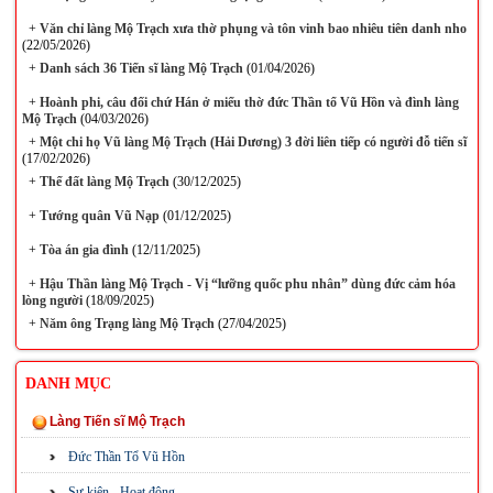
+
Văn chỉ làng Mộ Trạch xưa thờ phụng và tôn vinh bao nhiêu tiên danh nho
(22/05/2026)
+
Danh sách 36 Tiến sĩ làng Mộ Trạch
(01/04/2026)
+
Hoành phi, câu đối chứ Hán ở miếu thờ đức Thần tổ Vũ Hồn và đình làng
Mộ Trạch
(04/03/2026)
+
Một chi họ Vũ làng Mộ Trạch (Hải Dương) 3 đời liên tiếp có người đỗ tiến sĩ
(17/02/2026)
+
Thế đất làng Mộ Trạch
(30/12/2025)
+
Tướng quân Vũ Nạp
(01/12/2025)
+
Tòa án gia đình
(12/11/2025)
+
Hậu Thần làng Mộ Trạch - Vị “lưỡng quốc phu nhân” dùng đức cảm hóa
lòng người
(18/09/2025)
+
Năm ông Trạng làng Mộ Trạch
(27/04/2025)
DANH MỤC
Làng Tiến sĩ Mộ Trạch
Đức Thần Tổ Vũ Hồn
Sự kiện - Hoạt động