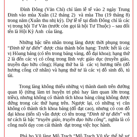
Đình Đông (Văn Chỉ) chỉ làm lễ tế vào 2 ngày Trung
Đinh vào mùa Xuân (12 tháng 2) và mùa Thu (19 tháng 8)
trong năm (Xuân thu nhị kỳ). Dự lễ tế tại đình Đông chỉ là các
vị trong hội Tư Văn (trước còn gọi là hội Tư Thuộc) – sau đổi
tên là Hội Kỳ Anh của làng.
Những bậc tiền nhân trong làng được thời phụng trong
“
Đinh từ tự điển
” được chia thành bốn hạng: Trước hết là các
vị Hòang bảng (có tên trong bảng vàng, đỗ đại khoa); hạng thứ
2 là đến các vị có công trong lĩnh vực giáo dục (truyền giáo,
truyền đạo hữu công); Hạng thứ ba là các vị hương tiến (đỗ
hương cống cử nhân) và hạng thứ tư là các vị đỗ sinh đồ, tú
tài.
Trong làng không thiếu những vị thành danh trên đường
quan lộ (từng làm tri huyện tri phủ hay làm quan lớn trong
triều), nhưng không có thành tích khoa bảng cũng không được
đứng trong các thứ hạng trên. Ngược lại, có những vị cũn
không có thành tích khoa bảng (đỗ đạt cao), nhưng có con đỗ
đại khoa (tiến sĩ) vẫn được có tên trong “
Đinh từ tự điển
” với
tư cách là bậc “
truyền giáo, truyền đạo hữu công
”, nghĩa là có
công nuôi dạy con cái thành đạt trong việc học hành.
Phả họ Vũ làng Mộ Trạch “Mộ Trạch Vũ tộc thế hệ sự