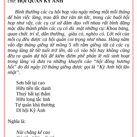
chữ
:
HỘI QUÁN KỲ ANH
Bình thường các cụ hội họp vào ngày mồng một mỗi tháng
để bàn việc làng, trao đổi thơ văn tin tức, trong các buổi hội
họp như vậy, các cụ cư xử đàm đạo với nhau rất bình đẳng
mặc dầu thành phần các cụ có đủ mặt những cụ: Khoa bảng,
quan chức trí sĩ, dân thường, giàu có, nghèo có. Lời nói của
mỗi cụ đều được cả hội quán coi trọng như nhau. Hàng năm
vào dịp tháng giêng từ mồng 5 tới rằm giêng tất cả các cụ
trong làng từ 60 tuổi trở lên, dù có vào hội hay không cũng
đều ra quán dự hội để kiểm điểm phê phán lề nối sinh hoạt
trong làng và đưa ra những khuyến cáo “hội đồng hương
hội” do đó ngày 10 tháng giêng được gọi là “Kỳ Anh hội lão
nhật”.
Sơn bất tại cao
Hữu tiên tắc danh
Thuỷ bất tại thâm
Hữu long tắc linh
Tự quán khả thương
Dĩ hội Kỳ Anh
Nghĩa là:
Núi chẳng kể cao