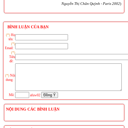
Nguyễn Thị Chân Quỳnh - Paris 2002
)
BÌNH LUẬN CỦA BẠN
(*)
Họ
tên:
(*)
Email:
(*)
Tiêu
đề:
(*)
Nội
dung:
Mã:
afuw02
NỘI DUNG CÁC BÌNH LUẬN