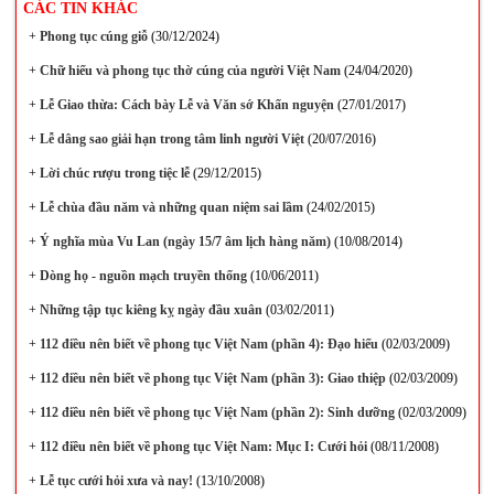
CÁC TIN KHÁC
+
Phong tục cúng giỗ
(30/12/2024)
+
Chữ hiếu và phong tục thờ cúng của người Việt Nam
(24/04/2020)
+
Lễ Giao thừa: Cách bày Lễ và Văn sớ Khấn nguyện
(27/01/2017)
+
Lễ dâng sao giải hạn trong tâm linh người Việt
(20/07/2016)
+
Lời chúc rượu trong tiệc lễ
(29/12/2015)
+
Lễ chùa đầu năm và những quan niệm sai lầm
(24/02/2015)
+
Ý nghĩa mùa Vu Lan (ngày 15/7 âm lịch hàng năm)
(10/08/2014)
+
Dòng họ - nguồn mạch truyền thống
(10/06/2011)
+
Những tập tục kiêng kỵ ngày đầu xuân
(03/02/2011)
+
112 điều nên biết về phong tục Việt Nam (phần 4): Đạo hiếu
(02/03/2009)
+
112 điều nên biết về phong tục Việt Nam (phần 3): Giao thiệp
(02/03/2009)
+
112 điều nên biết về phong tục Việt Nam (phần 2): Sinh dưỡng
(02/03/2009)
+
112 điều nên biết về phong tục Việt Nam: Mục I: Cưới hỏi
(08/11/2008)
+
Lễ tục cưới hỏi xưa và nay!
(13/10/2008)