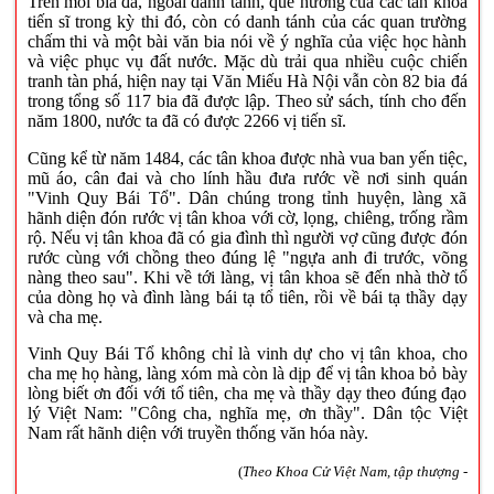
Trên mỗi bia đá, ngoài danh tánh, quê hương của các tân khoa
tiến sĩ trong kỳ thi đó, còn có danh tánh của các quan trường
chấm thi và một bài văn bia nói về ý nghĩa của việc học hành
và việc phục vụ đất nước. Mặc dù trải qua nhiều cuộc chiến
tranh tàn phá, hiện nay tại Văn Miếu Hà Nội vẫn còn 82 bia đá
trong tổng số 117 bia đã được lập. Theo sử sách, tính cho đến
năm 1800, nước ta đã có được 2266 vị tiến sĩ.
Cũng kể từ năm 1484, các tân khoa được nhà vua ban yến tiệc,
mũ áo, cân đai và cho lính hầu đưa rước về nơi sinh quán
"Vinh Quy Bái Tổ". Dân chúng trong tỉnh huyện, làng xã
hãnh diện đón rước vị tân khoa với cờ, lọng, chiêng, trống rầm
rộ. Nếu vị tân khoa đã có gia đình thì người vợ cũng được đón
rước cùng với chồng theo đúng lệ "ngựa anh đi trước, võng
nàng theo sau". Khi về tới làng, vị tân khoa sẽ đến nhà thờ tổ
của dòng họ và đình làng bái tạ tổ tiên, rồi về bái tạ thầy dạy
và cha mẹ.
Vinh Quy Bái Tổ không chỉ là vinh dự cho vị tân khoa, cho
cha mẹ họ hàng, làng xóm mà còn là dịp để vị tân khoa bỏ bày
lòng biết ơn đối với tổ tiên, cha mẹ và thầy dạy theo đúng đạo
lý Việt Nam: "Công cha, nghĩa mẹ, ơn thầy". Dân tộc Việt
Nam rất hãnh diện với truyền thống văn hóa này.
(
Theo Khoa Cử Việt Nam, tập thượng -