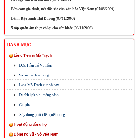
+
Bữa cơm gia đình, nét đặc sắc của văn hóa Việt Nam
(05/06/2009)
+
Bánh Đậu xanh Hải Dương
(08/11/2008)
+
5 tập quán ẩm thực có lợi cho sức khỏe
(03/11/2008)
DANH MỤC
Làng Tiến sĩ Mộ Trạch
Đức Thần Tổ Vũ Hồn
Sự kiện - Hoạt động
Làng Mộ Trạch xưa và nay
Di tích lịch sử - thắng cảnh
Gia phả
Xây dựng phát triển quê hương
Hoạt động dòng họ
Dòng họ Vũ - Võ Việt Nam