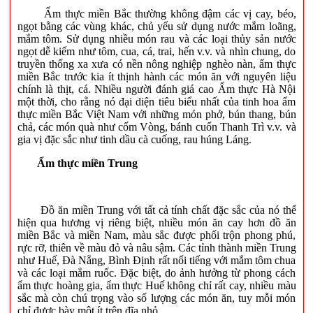
Ẩm thực miền Bắc thường không đậm các vị cay, béo,
ngọt bằng các vùng khác, chủ yếu sử dụng nước mắm loãng,
mắm tôm. Sử dụng nhiều món rau và các loại thủy sản nước
ngọt dễ kiếm như tôm, cua, cá, trai, hến v.v. và nhìn chung, do
truyền thống xa xưa có nền nông nghiệp nghèo nàn, ẩm thực
miền Bắc trước kia ít thịnh hành các món ăn với nguyên liệu
chính là thịt, cá. Nhiều người đánh giá cao Ẩm thực Hà Nội
một thời, cho rằng nó đại diện tiêu biểu nhất của tinh hoa ẩm
thực miền Bắc Việt Nam với những món phở, bún thang, bún
chả, các món quà như cốm Vòng, bánh cuốn Thanh Trì v.v. và
gia vị đặc sắc như tinh dầu cà cuống, rau húng Láng.
Ẩm thực miền Trung
Đồ ăn miền Trung với tất cả tính chất đặc sắc của nó thể
hiện qua hương vị riêng biệt, nhiều món ăn cay hơn đồ ăn
miền Bắc và miền Nam, màu sắc được phối trộn phong phú,
rực rỡ, thiên về màu đỏ và nâu sậm. Các tỉnh thành miền Trung
như Huế, Đà Nẵng, Bình Định rất nổi tiếng với mắm tôm chua
và các loại mắm ruốc. Đặc biệt, do ảnh hưởng từ phong cách
ẩm thực hoàng gia, ẩm thực Huế không chỉ rất cay, nhiều màu
sắc mà còn chú trọng vào số lượng các món ăn, tuy mỗi món
chỉ được bày một ít trên đĩa nhỏ.