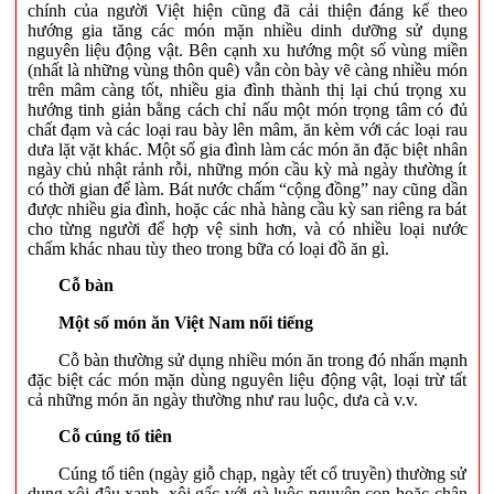
chính của người Việt hiện cũng đã cải thiện đáng kể theo
hướng gia tăng các món mặn nhiều dinh dưỡng sử dụng
nguyên liệu động vật. Bên cạnh xu hướng một số vùng miền
(nhất là những vùng thôn quê) vẫn còn bày vẽ càng nhiều món
trên mâm càng tốt, nhiều gia đình thành thị lại chú trọng xu
hướng tinh giản bằng cách chỉ nấu một món trọng tâm có đủ
chất đạm và các loại rau bày lên mâm, ăn kèm với các loại rau
dưa lặt vặt khác. Một số gia đình làm các món ăn đặc biệt nhân
ngày chủ nhật rảnh rỗi, những món cầu kỳ mà ngày thường ít
có thời gian để làm. Bát nước chấm “cộng đồng” nay cũng dần
được nhiều gia đình, hoặc các nhà hàng cầu kỳ san riêng ra bát
cho từng người để hợp vệ sinh hơn, và có nhiều loại nước
chấm khác nhau tùy theo trong bữa có loại đồ ăn gì.
Cỗ bàn
Một số món ăn Việt Nam nổi tiếng
Cỗ bàn thường sử dụng nhiều món ăn trong đó nhấn mạnh
đặc biệt các món mặn dùng nguyên liệu động vật, loại trừ tất
cả những món ăn ngày thường như rau luộc, dưa cà v.v.
Cỗ cúng tổ tiên
Cúng tổ tiên (ngày giỗ chạp, ngày tết cổ truyền) thường sử
dụng xôi đậu xanh, xôi gấc với gà luộc nguyên con hoặc chân