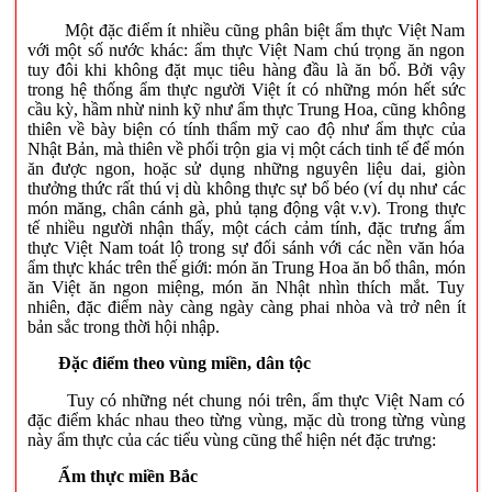
Một đặc điểm ít nhiều cũng phân biệt ẩm thực Việt Nam
với một số nước khác: ẩm thực Việt Nam chú trọng ăn ngon
tuy đôi khi không đặt mục tiêu hàng đầu là ăn bổ. Bởi vậy
trong hệ thống ẩm thực người Việt ít có những món hết sức
cầu kỳ, hầm nhừ ninh kỹ như ẩm thực Trung Hoa, cũng không
thiên về bày biện có tính thẩm mỹ cao độ như ẩm thực của
Nhật Bản, mà thiên về phối trộn gia vị một cách tinh tế để món
ăn được ngon, hoặc sử dụng những nguyên liệu dai, giòn
thưởng thức rất thú vị dù không thực sự bổ béo (ví dụ như các
món măng, chân cánh gà, phủ tạng động vật v.v). Trong thực
tế nhiều người nhận thấy, một cách cảm tính, đặc trưng ẩm
thực Việt Nam toát lộ trong sự đối sánh với các nền văn hóa
ẩm thực khác trên thế giới: món ăn Trung Hoa ăn bổ thân, món
ăn Việt ăn ngon miệng, món ăn Nhật nhìn thích mắt. Tuy
nhiên, đặc điểm này càng ngày càng phai nhòa và trở nên ít
bản sắc trong thời hội nhập.
Đặc điểm theo vùng miền, dân tộc
Tuy có những nét chung nói trên, ẩm thực Việt Nam có
đặc điểm khác nhau theo từng vùng, mặc dù trong từng vùng
này ẩm thực của các tiểu vùng cũng thể hiện nét đặc trưng:
Ẩm thực miền Bắc