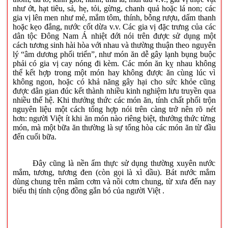
như ớt, hạt tiêu, sả, hẹ, tỏi, gừng, chanh quả hoặc lá non; các
gia vị lên men như mẻ, mắm tôm, thính, bỗng rượu, dấm thanh
hoặc kẹo đắng, nước cốt dừa v.v. Các gia vị đặc trưng của các
dân tộc Đông Nam Á nhiệt đới nói trên được sử dụng một
cách tương sinh hài hòa với nhau và thường thuận theo nguyên
lý “âm dương phối triển”, như món ăn dễ gây lạnh bụng buộc
phải có gia vị cay nóng đi kèm. Các món ăn kỵ nhau không
thể kết hợp trong một món hay không được ăn cùng lúc vì
không ngon, hoặc có khả năng gây hại cho sức khỏe cũng
được dân gian đúc kết thành nhiều kinh nghiệm lưu truyền qua
nhiều thế hệ. Khi thưởng thức các món ăn, tính chất phối trộn
nguyên liệu một cách tổng hợp nói trên càng trở nên rõ nét
hơn: người Việt ít khi ăn món nào riêng biệt, thưởng thức từng
món, mà một bữa ăn thường là sự tổng hòa các món ăn từ đầu
đến cuối bữa.
Đây cũng là nền ẩm thực sử dụng thường xuyên nước
mắm, tương, tương đen (còn gọi là xì dầu). Bát nước mắm
dùng chung trên mâm cơm và nồi cơm chung, từ xưa đến nay
biểu thị tính cộng đồng gắn bó của người Việt .