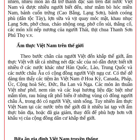
nhiên, nhiều món ăn đã trở thành đặc sản trên đất nước Việt
Nam và được nhiều người biết đến, như mắm bò hóc miền
Nam, bánh cuốn trứng (Cao Bằng, Lạng Sơn), bánh coóng
phù (dân tộc Tày), lợn sữa và vịt quay móc mật, khau nhục
Lạng Sơn, phở chua, cháo nhộng ong, phở cốn sủi, thắng cố,
các món xôi nếp nương của người Thái, thịt chua Thanh Sơn
Phú Thọ v.v.
Ẩm thực Việt Nam trên thế giới
Theo bước chân của người Việt đến khắp thế giới, ẩm
thực Việt với tất cả những nét đặc sắc của nó dần được biết tới
nhiều ở các nước khác như Hàn Quốc, Lào, Trung Quốc và
các nước châu Âu có cộng đồng người Việt ngụ cư. Có thể dễ
dàng tìm thấy các tiệm ăn Việt Nam ở Hoa Kỳ, Canada, Pháp,
Úc, Cộng hoà Séc, Đức, Ba Lan và Nga. Các món ăn thuần
Việt như phở, nem rán và các loại hương liệu đặc biệt như
mắm tôm, rau húng rất phổ biến ở những vùng có đông người
châu Á, trong đó có người Việt, sinh sống. Tuy nhiên ẩm thực
Việt Nam tại các nước trên thế giới đã ít nhiều lai tạp với ẩm
thực bản địa, hoặc đã gia giảm, thay đổi để phù hợp hơn với
khẩu vị của cộng đồng dân cư khắp thế giới.
Bữa ăn gia đình Việt Nam truyền thống