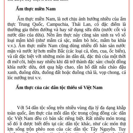
Ẩm thực miền Nam
Ẩm thực miền Nam, là nơi chịu ảnh hưởng nhiều của ẩm
thực Trung Quốc, Campuchia, Thái Lan, có đặc điểm là
thường gia thêm đường và hay sử dụng sữa dừa (nước cốt và
nước dão của dừa). Nền ẩm thực này cũng sản sinh ra vô số
loại mắm khô (như mắm cá sặc, mắm bò hóc, mắm ba khía
v.v.). Ẩm thực miền Nam cũng dùng nhiều đồ hản sản nước
mặn và nước lợ hơn miền Bắc (các loại cá, tôm, cua, ốc biển),
và rất đặc biệt với những món ăn dân dã, đặc thù của một thời
đi mở cõi, hiện nay nhiều khi đã trở thành đặc sản: chuột đồng
khìa nước dừa, dơi quạ hấp chao, rắn hổ đất nấu cháo đậu
xanh, đuông dừa, đuông đất hoặc đuông chà là, vọp chong, cá
lóc nướng trui v.v.
Ẩm thực của các dân tộc thiểu số Việt Nam
Với 54 dân tộc sống trên nhiều vùng địa lý đa dạng khắp
toàn quốc, ẩm thực của mỗi dân tộc trong cộng đồng các dân
tộc Việt Nam đều có bản sắc riêng biệt. Rất nhiều món trong
số đó ít được biết đến tại các dân tộc khác, như các món thịt
lợn sống trộn phèo non của các dân tộc Tây Nguyên. Tuy