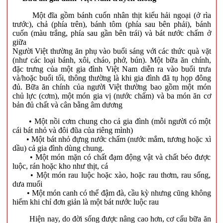
Một đĩa gồm bánh cuốn nhân thịt kiểu hải ngoại (ở rìa
trước), chả (phía trên), bánh tôm (phía sau bên phải), bánh
cuốn (màu trắng, phía sau gần bên trái) và bát nước chấm ở
giữa
Người Việt thường ăn phụ vào buổi sáng với các thức quà vặt
(như các loại bánh, xôi, cháo, phở, bún). Một bữa ăn chính,
đặc trưng của một gia đình Việt Nam diễn ra vào buổi trưa
và/hoặc buổi tối, thông thường là khi gia đình đã tụ họp đông
đủ. Bữa ăn chính của người Việt thường bao gồm một món
chủ lực (cơm), một món gia vị (nước chấm) và ba món ăn cơ
bản đủ chất và cân bằng âm dương
• Một nồi cơm chung cho cả gia đình (mỗi người có một
cái bát nhỏ và đôi đũa của riêng mình)
• Một bát nhỏ đựng nước chấm (nước mắm, tương hoặc xì
dầu) cả gia đình dùng chung.
• Một món mặn có chất đạm động vật và chất béo được
luộc, rán hoặc kho như thịt, cá
• Một món rau luộc hoặc xào, hoặc rau thơm, rau sống,
dưa muối
• Một món canh có thể đậm đà, cầu kỳ nhưng cũng không
hiếm khi chỉ đơn giản là một bát nước luộc rau
Hiện nay, do đời sống được nâng cao hơn, cơ cấu bữa ăn