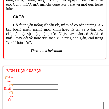
giò. Cúng người mới mất chỉ dùng xôi trắng và một quả trứng
luộc.
Cỗ Tết
Cỗ tết truyền thống rất cầu kỳ, mâm cỗ cơ bản thường là 5
bát: bóng, miến, măng, mọc, chim hoặc gà tần và 5 đĩa: giò,
chả, gà hoặc vịt luộc, nộm, xào. Ngày nay mâm cỗ tết đã có
nhiều thay đổi về thực đơn theo xu hướng tinh giản, chú trọng
“chơi” hơn “ăn”.
Theo: dulichvietnam
BÌNH LUẬN CỦA BẠN
(*)
Họ
tên:
(*)
Email:
(*)
Tiêu
đề: