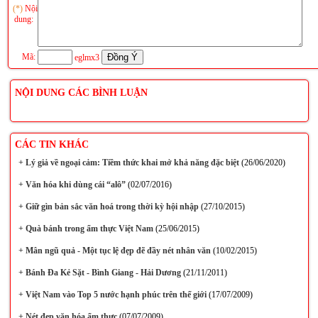
(*)
Nội
dung:
Mã:
eglmx3
NỘI DUNG CÁC BÌNH LUẬN
CÁC TIN KHÁC
+
Lý giả về ngoại cảm: Tiềm thức khai mở khả năng đặc biệt
(26/06/2020)
+
Văn hóa khi dùng cái “alô”
(02/07/2016)
+
Giữ gìn bản sắc văn hoá trong thời kỳ hội nhập
(27/10/2015)
+
Quà bánh trong ẩm thực Việt Nam
(25/06/2015)
+
Mân ngũ quả - Một tục lệ đẹp đẽ đầy nét nhân văn
(10/02/2015)
+
Bánh Đa Kẻ Sặt - Bình Giang - Hải Dương
(21/11/2011)
+
Việt Nam vào Top 5 nước hạnh phúc trên thế giới
(17/07/2009)
+
Nét đẹp văn hóa ẩm thực
(07/07/2009)