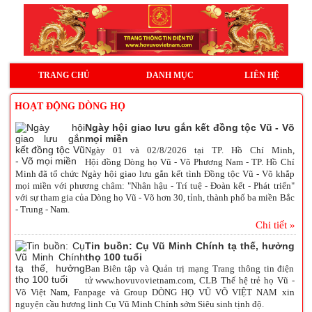
TRANG CHỦ
DANH MỤC
LIÊN HỆ
HOẠT ĐỘNG DÒNG HỌ
Ngày hội giao lưu gắn kết đồng tộc Vũ - Võ
mọi miền
Ngày 01 và 02/8/2026 tại TP. Hồ Chí Minh,
Hội đồng Dòng họ Vũ - Võ Phương Nam - TP. Hồ Chí
Minh đã tổ chức Ng
ày hội
giao lưu gắn kết tình Đồng tộc Vũ - Võ khắp
mọi miền với phương châm: "Nhân hậu - Trí tuệ - Đoàn kết - Phát triển"
v
ới sự tham gia của Dòng họ Vũ - Võ hơn 30, tỉnh, thành phố ba miền Bắc
- Trung - Nam.
Chi tiết »
Tin buồn: Cụ Vũ Minh Chính tạ thế, hưởng
thọ 100 tuổi
Ban Biên tập và Quản trị mạng Trang thông tin điện
tử
www.hovuvovietnam.com
, CLB Thế hệ trẻ họ Vũ -
Võ Việt Nam, Fanpage và Group DÒNG HỌ VŨ VÕ VIỆT NAM xin
nguyện cầu hương linh Cụ Vũ Minh Chính sớm Siêu sinh tịnh độ.