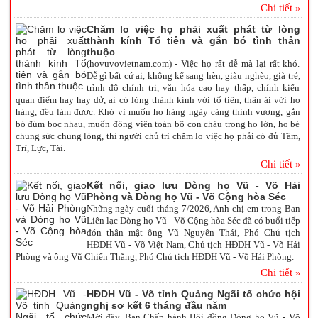
Chi tiết »
Chăm lo việc họ phải xuất phát từ lòng
thành kính Tổ tiên và gắn bó tình thân
thuộc
(hovuvovietnam.com) - Việc họ rất dễ mà lại rất khó.
Dễ gì bất cứ ai, không kể sang hèn, giàu nghèo, già trẻ,
trình độ chính trị, văn hóa cao hay thấp, chính kiến
quan điểm hay hay dở, ai có lòng thành kính với tổ tiên, thân ái với họ
hàng, đều làm được. Khó vì muốn họ hàng ngày càng thịnh vượng, gắn
bó đùm bọc nhau, muốn động viên toàn bộ con cháu trong họ lớn, họ bé
chung sức chung lòng, thì người chủ trì chăm lo việc họ phải có đủ Tâm,
Trí, Lực, Tài.
Chi tiết »
Kết nối, giao lưu Dòng họ Vũ - Võ Hải
Phòng và Dòng họ Vũ - Võ Cộng hòa Séc
Nh
ững ngày cuối tháng
7/2026, Anh ch
ị
em trong Ban
Liên lạc D
òng họ Vũ - Võ Cộng hòa Séc
đã có buổi tiếp
đón thân mật
ông
Vũ Nguyên Thái, Ph
ó Chủ tịch
HĐ
DH Vũ - Võ Việt Nam, Ch
ủ tịch HĐDH Vũ - Võ
Hải
Phòng v
à
ông
Vũ Chiến Thắng, Ph
ó
Ch
ủ tịch HĐDH Vũ - Võ
Hải Phòng.
Chi tiết »
HĐDH Vũ - Võ tỉnh Quảng Ngãi tổ chức hội
nghị sơ kết 6 tháng đầu năm
Mới đây, Ban Chấp hành Hội đồng Dòng họ Vũ - Võ