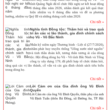
tỉnh Quảng Ngãi đã tổ chức Hội nghị sơ kết hoạt động
6 tháng đầu năm 2026, nhằm đánh giá kết quả thực
hiện nhiệm vụ 6 tháng đầu năm và đề ra phương
hướng, nhiệm vụ Quý III và những tháng cuối năm 2026.
Chi tiết »
Nghĩa tình Đồng tộc: Thăm hỏi và trao quà
tri ân các vị lão thành, gia đình chính sách
họ Vũ - Võ Bắc Ninh
Nhân kỷ niệm ngày Thương binh - Liệt sĩ (27/7/2026),
nhằm phát huy truyền thống "Uống nước nhớ nguồn"
và tinh thần đoàn kết, tương thân tương ái của dòng
tộc. Hội đồng dòng họ Vũ - Võ tỉnh Bắc Ninh và Tổng
công ty xây dựng 179, đã phối hợp tổ chức thăm hỏi,
tặng quà các vị lão thành, cố vấn và các gia đình chính sách tiêu biểu
trong dòng họ.
Chi tiết »
Lời Cảm ơn của Gia đình ông Vũ Đình
Quyến
Lời Cảm ơn của ông Vũ Đình Quyến, thân phụ của anh
Vũ Định Tuấn (thôn Bá Đông, xã Đường An, TP. Hải
Phòng).
Chi tiết »