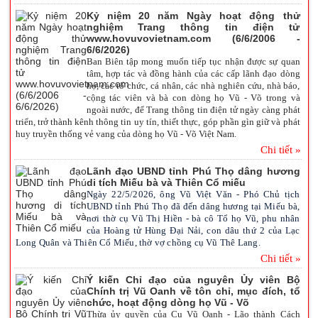
Kỷ niệm 20 năm Ngày hoạt động thử
nghiệm Trang thông tin điện tử
www.hovuvovietnam.com (6/6/2006 -
6/6/2026)
Ban Biên tập mong muốn tiếp tục nhận được sự quan
tâm, hợp tác và đồng hành của các cấp lãnh đạo dòng
họ, các tổ chức, cá nhân, các nhà nghiên cứu, nhà báo,
cộng tác viên và bà con dòng họ Vũ - Võ trong và
ngoài nước, để Trang thông tin điện tử ngày càng phát
triển, trở thành kênh thông tin uy tín, thiết thực, góp phần gìn giữ và phát
huy truyền thống vẻ vang của dòng họ Vũ - Võ Việt Nam.
Chi tiết »
Lãnh đạo UBND tỉnh Phú Thọ dâng hương
di tích Miếu bà và Thiên Cổ miếu
Ngày 22/5/2026, ông Vũ Việt Văn - Phó Chủ tịch
UBND tỉnh Phú Thọ đã đến dâng hương tại Miếu bà,
nơi thờ cụ Vũ Thị Hiền - bà cô Tổ họ Vũ, phu nhân
của Hoàng tử Hùng Đại Nải, con dâu thứ 2 của Lạc
Long Quân và Thiên Cổ Miếu, thờ vợ chồng cụ Vũ Thê Lang.
Chi tiết »
Ý kiến Chỉ đạo của nguyên Ủy viên Bộ
Chính trị Vũ Oanh về tôn chỉ, mục đích, tổ
chức, hoạt động dòng họ Vũ - Võ
Thừa ủy quyền của Cụ Vũ Oanh - Lão thành Cách