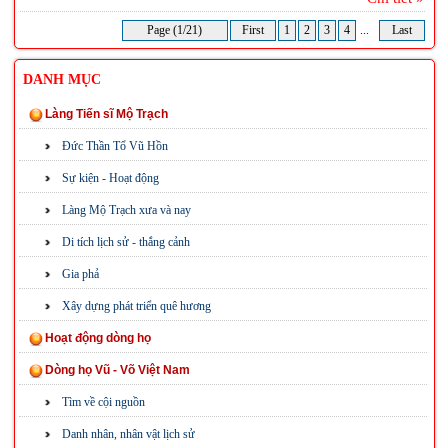
Page (1/21)
First
1
2
3
4
...
Last
DANH MỤC
Làng Tiến sĩ Mộ Trạch
Đức Thần Tổ Vũ Hồn
Sự kiện - Hoạt động
Làng Mộ Trạch xưa và nay
Di tích lịch sử - thắng cảnh
Gia phả
Xây dựng phát triển quê hương
Hoạt động dòng họ
Dòng họ Vũ - Võ Việt Nam
Tìm về cội nguồn
Danh nhân, nhân vật lịch sử