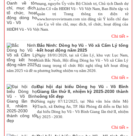
mạng, nguyên Ủy viên Bộ Chính trị, Chủ tịch Danh dự
kiêm Cố vấn HĐDH Vũ - Võ Việt Nam, Ban Biên tập và
quản trị Trang thông tin điện tử
www.hovuvovietnam.com xin đăng tải Ý kiến chỉ đạo
của Cụ về tôn chỉ, mục đích, tổ chức, hoạt động của
DH
HĐ
Vũ - Võ Việt Nam.
Chi tiết »
Bắc Ninh: Dòng họ Vũ - Võ xã Cẩm Lý tổng
kết hoạt động năm 2025
Ngày 18/01/2026, tại xã Cẩm Lý, khu vực Lục Nam,
tỉnh Bắc Ninh, Hội đồng Dòng họ Vũ - Võ xã Cẩm Lý
đã trang trọng tổ chức Hội nghị tổng kết hoạt động
năm 2025 và đề ra phương hướng nhiệm vụ năm 2026.
Chi tiết »
Đại hội đại biểu Dòng họ Vũ - Võ Bình
Giang lần thứ II, nhiệm kỳ 2025-2030 thành
công tốt đẹp
Sáng ngày 07/12/2025, tại Nhà văn hóa thôn Mộ
Trạch, xã Đường An, TP. Hải Phòng đã diễn ra Đại hội
đại biểu Dòng họ Vũ - Võ Bình Giang lần thứ II, nhiệm
kỳ 2025 - 2030.
Chi tiết »