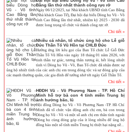
Đại hội đại biểu Dòng họ Vũ - Võ tỉnh Cao
Bằng lần thứ nhất thành công rực rỡ
Ngày 06/12/2025, tại Nhà khách UBND tỉnh Cao Bằng
(Nhà khách Giao Tế), Đại hội đại biểu Dòng họ Vũ - Võ
tỉnh Cao Bằng lần thứ nhất, nhiệm kỳ 2025 - 2030 đã
được long trọng tổ chức và thành công rực rỡ.
Chi tiết »
Nhiều cá nhân, tổ chức ủng hộ cho Lễ giỗ
Đức Thần Tổ Vũ Hồn tại CHLB Đức
Hưởng ứng lời kêu gọi của Ban Tổ chức Lễ Giỗ Đức
Thần Tổ Vũ Hồn vào ngày 18 tháng 01 năm 2026, với
tinh thần tự giác, tương thân tương ái, hết lòng nhiệt
tình vì Dòng họ Vũ - Võ, Ban Tổ chức đã nhận được sự
ủng hộ nhiệt tình của các anh chị em trong dòng tộc và sự đóng góp của
các mạnh thường quân, các gia đình để tưởng nhớ tới ngày Giỗ Thần Tổ.
Chi tiết »
HĐDH Vũ - Võ Phương Nam - TP. Hồ Chí
Minh hỗ trợ bà con 4 tỉnh miền Trung bị
ảnh hưởng bão, lũ
Hội đồng Dòng họ Vũ - Võ Phương Nam -TP. Hồ Chí
Minh đã tổ chức vận động anh chị em, bà con trong
Dòng họ Vũ - Võ và một số anh chị em thân tình ngoài
Dòng họ cùng đóng góp của ít lòng nhiều để ủng hộ
đồng bào một số tỉnh miền Trung bị thiệt hại nặng nề...
Chi tiết »