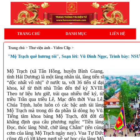
TRANG CHỦ
DANH MỤC
LIÊN HỆ
Trang chủ
>
Thư viện ảnh - Video Clip
>
"Mộ Trạch quê hương tôi", Soạn lời: Vũ Đình Ngọc, Trình bày: N
Mộ Trạch (xã Tân Hồng, huyện Bình Giang,
tỉnh Hải Dương) là một làng nhân tài, làng tiến sĩ
“độc nhất vô nhị” ở nước ta, với 36 tiến sĩ đại
khoa, kể từ thời nhà Trần đến thế kỷ XVIII.
Theo tư liệu lưu giữ, trải qua nhiều thế kỷ, từ
triều Trần qua triều Lê, Mạc đến thời Vua Lê,
Chúa Trịnh, luôn luôn có các bậc anh tài làng
Mộ Trạch mà trong đó đa phần là dòng họ Vũ.
Tiếng tăm khoa bảng Mộ Trạch, đời đời đã
khẳng định qua câu phương ngôn: “Tiền làng
Đọc, thóc làng Nhữ, chữ làng Chằm” (tên cúng
cơm của làng Mộ Trạch ngày nay). Vua Tự Đức
cũng đã có lời khen ngợi về sự học của làng Mộ