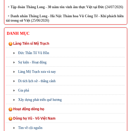
+
Tập đoàn Thăng Long - 30 năm tôn vinh ẩm thực Việt tại Đức
(24/07/2026)
+
Danh nhân Thăng Long - Hà Nội: Thám hoa Vũ Công Tể - Khí phách hiền
tài trong sử Việt
(25/06/2026)
DANH MỤC
Làng Tiến sĩ Mộ Trạch
Đức Thần Tổ Vũ Hồn
Sự kiện - Hoạt động
Làng Mộ Trạch xưa và nay
Di tích lịch sử - thắng cảnh
Gia phả
Xây dựng phát triển quê hương
Hoạt động dòng họ
Dòng họ Vũ - Võ Việt Nam
Tìm về cội nguồn