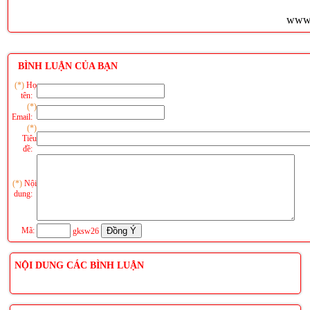
www.
BÌNH LUẬN CỦA BẠN
(*)
Họ
tên:
(*)
Email:
(*)
Tiêu
đề:
(*)
Nội
dung:
Mã:
gksw26
NỘI DUNG CÁC BÌNH LUẬN