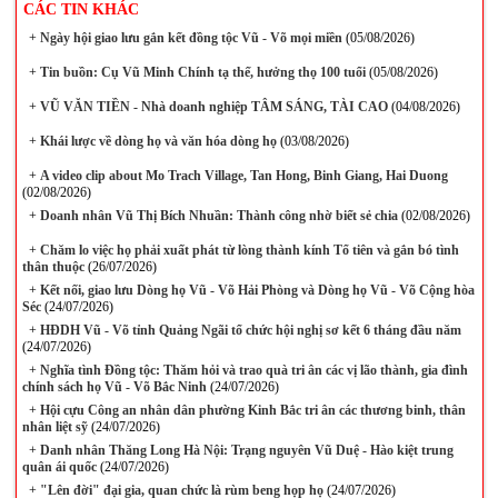
CÁC TIN KHÁC
+
Ngày hội giao lưu gắn kết đồng tộc Vũ - Võ mọi miền
(05/08/2026)
+
Tin buồn: Cụ Vũ Minh Chính tạ thế, hưởng thọ 100 tuổi
(05/08/2026)
+
VŨ VĂN TIỀN - Nhà doanh nghiệp TÂM SÁNG, TÀI CAO
(04/08/2026)
+
Khái lược về dòng họ và văn hóa dòng họ
(03/08/2026)
+
A video clip about Mo Trach Village, Tan Hong, Binh Giang, Hai Duong
(02/08/2026)
+
Doanh nhân Vũ Thị Bích Nhuần: Thành công nhờ biết sẻ chia
(02/08/2026)
+
Chăm lo việc họ phải xuất phát từ lòng thành kính Tổ tiên và gắn bó tình
thân thuộc
(26/07/2026)
+
Kết nối, giao lưu Dòng họ Vũ - Võ Hải Phòng và Dòng họ Vũ - Võ Cộng hòa
Séc
(24/07/2026)
+
HĐDH Vũ - Võ tỉnh Quảng Ngãi tổ chức hội nghị sơ kết 6 tháng đầu năm
(24/07/2026)
+
Nghĩa tình Đồng tộc: Thăm hỏi và trao quà tri ân các vị lão thành, gia đình
chính sách họ Vũ - Võ Bắc Ninh
(24/07/2026)
+
Hội cựu Công an nhân dân phường Kinh Bắc tri ân các thương binh, thân
nhân liệt sỹ
(24/07/2026)
+
Danh nhân Thăng Long Hà Nội: Trạng nguyên Vũ Duệ - Hào kiệt trung
quân ái quốc
(24/07/2026)
+
"Lên đời" đại gia, quan chức là rùm beng họp họ
(24/07/2026)