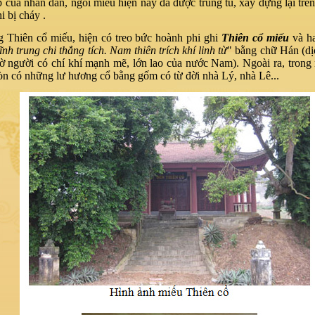
 của nhân dân, ngôi miếu hiện nay đã được trùng tu, xây dựng lại trê
i bị cháy .
g Thiên cổ miếu, hiện có treo bức hoành phi ghi
Thiên cổ miếu
và ha
nh trung chi thắng tích. Nam thiên trích khí linh từ
" bằng chữ Hán (dị
hờ người có chí khí mạnh mẽ, lớn lao của nước Nam). Ngoài ra, trong
òn có những lư hương cổ bằng gốm có từ đời nhà Lý, nhà Lê...