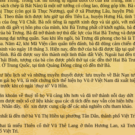
 Bà Trưng. Trong các nữ tướng tụ nghĩa dưới cờ của Bà Trưng, Bát
 sách chép là Bát Nàn) là một nữ tướng có công lao, đóng góp lớn. Bà c
ị Thục (còn gọi là Thục Nương), quê ở xã Phượng Lâu, huyện Phù L
. Theo thần tích được lưu giữ tại đền Tiên La, huyện Hưng Hà, tỉnh 
n của ông Vũ Chất. Bà nổi tiếng là người xinh đẹp và tài giỏi, với mố
ịnh đã giết vị hôn phu của mình, khi Bà Trưng phất cờ khởi nghĩa, bà đ
của bà Trưng. Bà đã trở thành trợ thủ đắc lực của Hai Bà Trưng và đượ
ng đại tướng quân. Sau khi lên ngôi, bà Trưng đã phong cho bà là 
a. Năm 42, khi Mã Viện cầm quân tiến đánh, bà đã dũng cảm chiến 
sinh vào ngày 18 tháng 3. Hiện nay, đền thờ của bà đã được lập tại qu
 Bình. Bà đã được suy tôn thành một linh thần đất Việt. Ngoài hai đền t
hái Bình, tượng của bà còn được phối thờ tại các đền thờ Hai Bà Tr
 Ở Trung Quốc, tại tỉnh Quảng Đông cũng có đền thờ Bà.
tư liệu lịch sử và những truyền thuyết được lưu truyền về Bát Nạn t
n gái họ Vũ, là một chứng tích thể hiện họ Vũ ở Việt Nam đã xuất hi
 trước khi có ngài ‘
thuỷ tổ
’ Vũ Hồn.
ăn khoăn về thuỷ tổ họ Vũ càng lớn hơn và đã trở thành nỗi day dứt
hêm được một số cứ liệu khác qua các di tích đến nay vẫn còn hiện hữu ở
 Nhân đây, tôi xin được cung cấp để các nhà nghiên cứu tham khảo.
hất là đền thờ bà Vũ Thị Hiền tại phường Tân Dân, thành phố Việt Trì
hai là miếu Thiên cổ thờ Vũ Thê Lang ở thôn Hương Lan, xã Tr
 Việt Trì.