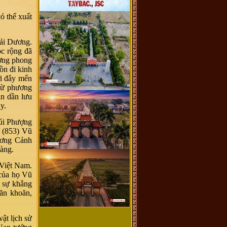
ó thể xuất
Hải Dương.
ọc rộng đã
ường phong
n đi kinh
ơi đây mến
 từ phương
n dần lưu
y.
úi Phượng
 (853) Vũ
ương Cảnh
làng.
 Việt Nam.
 của họ Vũ
à sự khẳng
ăn khoăn,
ật lịch sử