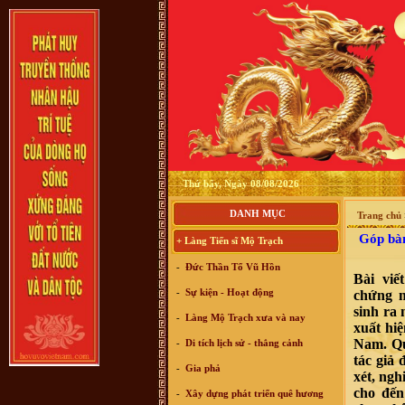
Thứ bẩy, Ngày 08/08/2026
DANH MỤC
Trang chủ
Góp bàn 
+ Làng Tiến sĩ Mộ Trạch
-
Đức Thần Tổ Vũ Hồn
Bài viế
-
Sự kiện - Hoạt động
chứng m
sinh ra 
-
Làng Mộ Trạch xưa và nay
xuất hiệ
Nam. Qua
-
Di tích lịch sử - thắng cảnh
tác giả
-
Gia phả
xét, ngh
cho đến
-
Xây dựng phát triển quê hương