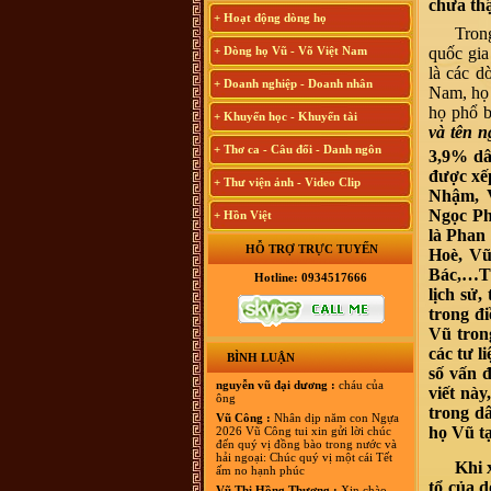
chưa th
+ Hoạt động dòng họ
Tron
+ Dòng họ Vũ - Võ Việt Nam
quốc gia
là các d
+ Doanh nghiệp - Doanh nhân
Nam, họ
họ phổ 
+ Khuyến học - Khuyến tài
và tên 
+ Thơ ca - Câu đối - Danh ngôn
3,9% d
được xế
+ Thư viện ảnh - Video Clip
Nhậm, 
Ngọc Ph
+ Hồn Việt
là Phan
HỖ TRỢ TRỰC TUYẾN
Hoè, V
Bác,…Tự
Hotline: 0934517666
lịch sử,
trong đi
Vũ tron
các tư l
BÌNH LUẬN
số vấn 
nguyễn vũ đại dương :
cháu của
viết này
ông
trong d
Vũ Công :
Nhân dịp năm con Ngựa
họ Vũ tạ
2026 Vũ Công tui xin gửi lời chúc
đến quý vị đồng bào trong nước và
hải ngoại: Chúc quý vị một cái Tết
Khi 
ấm no hạnh phúc
tổ của 
Vũ Thị Hồng Thương :
Xin chào,