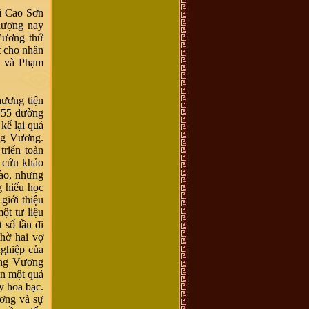
i Cao Sơn
hượng nay
Vương thứ
t cho nhân
 và Phạm
hương tiện
õ 55 đường
kể lại quá
ùng Vương.
triển toàn
n cứu khảo
nào, nhưng
g hiếu học
giới thiệu
ột tư liệu
 số lần đi
thờ hai vợ
nghiệp của
ưng Vương
ên một quả
y hoa bạc.
ương và sự