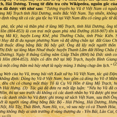
h, Hải Dương. Trong từ điển tra cứu Wikipedea, nguồn gốc củ
m đã được viết như sau:
“Tương truyền họ Vũ ở Việt Nam có nguồ
làng
Mộ Trạch
tỉnh
Hải Dương
,
miền Bắc Việt Nam
. Tuy nhiên, khôn
 định rằng tất cả các gia tộc họ Vũ tại Việt Nam đều có cùng gốc từ đâ
a phả
, tộc phả và thần phả ở làng Mộ Trạch, tỉnh Hải Dương, ông t
Hồn
(804-853) là con trai một quan phủ
nhà Đường
(618-907) tên l
àng Mã Kỳ, huyện Long Khê, phủ
Thường Châu
, tỉnh
Phúc Kiến
. 
ũ Huy đã đi du ngoạn phương Nam và đã dừng chân tại đất
Giao C
đất thuộc
đồng bằng Bắc Bộ
bây giờ. Ông đã lấy một người thôn 
hị Đức tại làng Mạn Nhuế thuộc huyện Thanh Lâm đất Hồng Châu (s
 Dương). Ngày 8 tháng Giêng năm Giáp Thân (804) bà Đức sinh con 
ũ Hồn
(804-853). Hiện có đền thờ tại Mộ Trạch, huyện Bình Giang,
(2
à một công thần mà húy nhựt là ngày mùng 3 tháng chạp âm lịch.”
ng Web của họ Vũ, trong bài viết Xuất xứ họ Vũ Việt Nam, tác giả Đ
khẳng định: Dòng họ Vũ ở Việt Nam, bao gồm cả dòng họ Võ ở Miền
 đều chỉ có chung một thủy Tổ là Cụ Vũ Hồn ở làng Mộ Trạch, 
nh Hải Hưng. (3) Tác giả đã đưa ra một lập luận: “Nếu họ Vũ đã c
ồn, thì tại sao trước đó không có các danh nhân họ Vũ được ghi tro
o các danh nhân họ Vũ được ghi trong sử sách Việt Nam, sau thời Ô
 hết là người vùng đồng bằng Bắc Bộ - Hải Phòng, Hải Dương, Hưn
Nội, Hà Tây, Thái Bình, Nam Hà, v.v., và sau này có cả Thanh Hóa
nhưng không thấy ai sinh trưởng ở vùng thượng du - Yên Bái, Lào Cai,
(3)