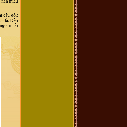
n nền miếu
i câu đối:
ch là: Đền
 ngôi miếu