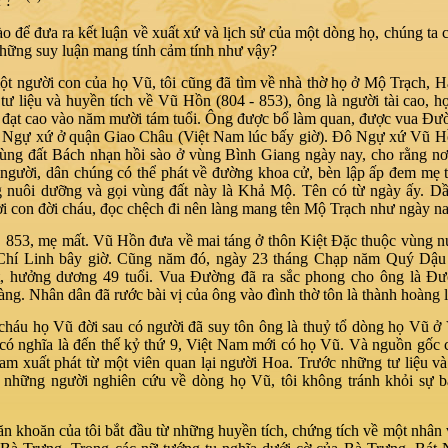
i ?”
o để đưa ra kết luận về xuất xứ và lịch sử của một dòng họ, chúng ta c
những suy luận mang tính cảm tính như vậy?
ột người con của họ Vũ, tôi cũng đã tìm về nhà thờ họ ở Mộ Trạch, 
tư liệu và huyền tích về Vũ Hồn (804 - 853), ông là người tài cao, h
ỗ đạt cao vào năm mười tám tuổi. Ông được bổ làm quan, được vua Đ
Ngự xứ ở quận Giao Châu (Việt Nam lúc bấy giờ). Đô Ngự xứ Vũ Hồ
vùng đất Bách nhạn hồi sào ở vùng Bình Giang ngày nay, cho rằng n
người, dân chúng có thể phát về đường khoa cử, bèn lập ấp đem mẹ
 nuôi dưỡng và gọi vùng đất này là Khả Mộ. Tên có từ ngày ấy. Dầ
ời con đời cháu, đọc chệch đi nên làng mang tên Mộ Trạch như ngày na
853, mẹ mất. Vũ Hồn đưa về mai táng ở thôn Kiệt Đặc thuộc vùng n
Chí Linh bây giờ. Cũng năm đó, ngày 23 tháng Chạp năm Quý Dậu
, hưởng dương 49 tuổi. Vua Đường đã ra sắc phong cho ông là Đ
àng. Nhân dân đã rước bài vị của ông vào đình thờ tôn là thành hoàng 
cháu họ Vũ đời sau có người đã suy tôn ông là thuỷ tổ dòng họ Vũ ở
có nghĩa là đến thế kỷ thứ 9, Việt Nam mới có họ Vũ. Và nguồn gốc
am xuất phát từ một viên quan lại người Hoa. Trước những tư liệu v
 những người nghiên cứu về dòng họ Vũ, tôi không tránh khỏi sự b
n khoăn của tôi bắt đầu từ những huyền tích, chứng tích về một nhân v