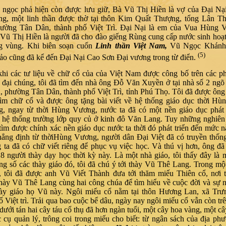
 ngọc phả hiện còn được lưu giữ, Bà Vũ Thị Hiền là vợ của Đại Nạ
ng, một linh thần được thờ tại thôn Kim Quất Thượng, tổng Lân T
hường Tân Dân, thành phố Việt Trì. Đại Nại là em của Vua Hùng 
 Vũ Thị Hiền là người đã cho đào giếng Rùng cung cấp nước sinh hoạ
ng vùng. Khi biên soạn cuốn
Linh thần Việt Nam,
Vũ Ngọc Khánh
(5)
o cũng đã kể đến Đại Nại Cao Sơn Đại vương trong từ điển.
khi các tư liệu về chữ cổ của của Việt Nam được công bố trên các p
n đại chúng, tôi đã tìm đến nhà ông Đỗ Văn Xuyền ở tại nhà số 2 ng
, phường Tân Dân, thành phố Việt Trì, tỉnh Phú Thọ.
Tô
i đã được ông 
 tìm chữ cổ và được ông tặng bài viết về hệ thống giáo dục thời H
, ngay từ t
hời Hùng
Vương
, nước ta đã có một nền giáo dục phát 
i hệ thống trường lớp quy củ ở kinh đô Văn Lang. Tuy những nghiê
tìm được chính xác nền giáo dục nước ta thời đó phát triển đến mức 
hẳng định từ thờiHùng Vương, người dân Đại Việt đã có truyền thốn
 ta đã có chữ viết riêng để phục vụ việc học
. Và thú vị hơn, ông đã 
18 người thày dạy học thời kỳ này. Là một nhà giáo, tôi thấy đây là m
ng số các thày giáo đó, tôi đã chú ý tới thày Vũ Thê Lang. Trong một
, tôi đã được anh Vũ Viết Thành đưa tới thăm miếu Thiên cổ, nơi 
ày Vũ Thê Lang cùng hai công chúa để tìm hiểu về cuộc đời và sự 
hày giáo họ Vũ này. Ngôi miếu cổ nằm tại thôn Hương Lan, xã Tr
ố Việt trì. Trải qua bao cuộc bể dâu, ngày nay ngôi miếu cổ vẫn còn tr
 dưới tán hai cây táu cổ thụ đã hơn ngàn tuổi, một cây hoa vàng, một câ
 cụ quản lý, trông coi trong miếu cho biết: từ ngân sách của địa ph