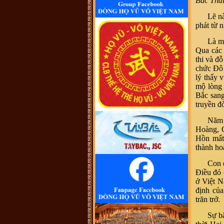
Bắc Thá
đến điểm mấu chốt. Một số ông/bác
trong tộc họ dẫn về tộc Vũ/Võ với
cụ tổ Vũ Hồn nhưng không có cây
Lẽ nà
phả hệ để thấy sự gắn kết này. Mong
phát từ 
một ngày sẽ có cây phả hệ để mọi
con dân họ Vũ/Võ có thể biết dòng
máu trong mình từ đâu ra. Trân
Là m
trọng.
Qua các 
Vũ Phong :
Tôi thấy từ thời Hai Bà
TRưng đã có họ Vũ ,Các bác có thể
thi và đ
xem sự tích tướng quân Bát Nàn.Nên
chức Đô 
nói họ Vũ ở ViệtNam xuất phát kỷ
13 -Với Ông tổ là Vũ Hồn ,là không
lý thấy 
thuyết Phục.
mộ lòng 
Vũ Phong :
https://www.dkn.tv/van-
Bắc sang
hoa/tho-nu-anh-hung-dat-viet-vu-
thuc-nuong.html
truyền đ
VÕ QUANG ĐÔNG :
tự hào là
người họ võ
Năm 
Vũ Thanh Giang :
Dòng họ làm nên
Hoàng, 
bao tuyệt tác thời đương đại với
Hồn mất
nhiều địa vị xã hội khác nhau sinh ra
một anh tú văn khúc tính quân làm
thành ho
nền thời đại quân chủ
Vũ Ngọc Chiến :
Cháu muốn xin
Con 
file ảnh của thủy Tổ Vũ Hồn bản
Điều đó 
chuẩn để in. Các bác có hỗ trợ cháu
với ạ! (Gmail:
ở Việt N
vungocchienhd@gmail.com) Cháu
định của
cảm ơn nhiều
trăn trở.
Vũ Ngọc Trân, Nha Trang :
Đề
nghị cho biết số điện thoại của ông
Vũ Trọng Hoàng, BLL dong họ Vũ,
Sự bă
huyện Tinh Gia, Thanh Hóa. Tôi
muốn liên lạc để tìm gốc gác họ Vũ