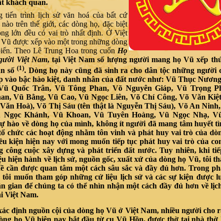
ật khách quan.
g tiến trình lịch sử văn hoá của bất cứ
 nào trên thế giới, các dòng họ, đặc biệt
òng lớn đều có vai trò nhất định. Ở Việt
 Vũ được xếp vào một trong những dòng
biến.
Theo Lê Trung Hoa trong cuốn
Họ
người Việt Nam
, tại Việt Nam số lượng người mang họ Vũ xếp thứ
(1)
ân số
. Dòng họ này cũng đã sinh ra cho dân tộc những người 
p vào bậc hào kiệt, danh nhân của đất nước như: Vũ Thục Nươn
Vũ Quốc Trân, Vũ Tông Phan, Võ Nguyên Giáp, Vũ Trọng P
an, Vũ Bằng, Vũ Cao, Vũ Ngọc Liên, Võ Chí Công, Võ Văn Kiệt 
 Văn Hoà), Võ Thị Sáu (tên thật là Nguyễn Thị Sáu), Võ An Ninh
ũ Ngọc Khánh, Vũ Khoan, Vũ Tuyên Hoàng, Vũ Ngọc Nhạ, V
 hào về dòng họ của mình, không ít người đã mang tâm huyết tì
 tổ chức các hoạt động nhằm tôn vinh và phát huy vai trò của dò
ều kiện hiện nay với mong muốn tiếp tục phát huy vai trò của co
g công cuộc xây dựng và phát triển đất nước. Tuy nhiên, khi tiế
iệu hiện hành về lịch sử, nguồn gốc, xuất xứ của dòng họ Vũ, tôi t
đề cần được quan tâm một cách sâu sắc và đầy đủ hơn. Trong ph
, tôi muốn tham góp những cứ liệu lịch sử và các sự kiện được l
ân gian để chúng ta có thể nhìn nhận một cách đầy đủ hơn về lịc
i Việt Nam.
xác định nguồn cội của dòng họ Vũ ở Việt Nam, nhiều người cho r
dòng họ Vũ hiện nay bắt đầu từ cụ Vũ Hồn, được thờ tại nhà thờ 