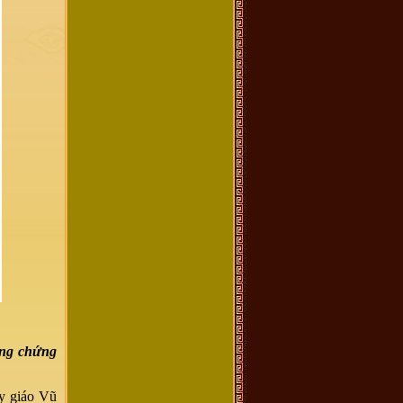
ững chứng
ày giáo Vũ