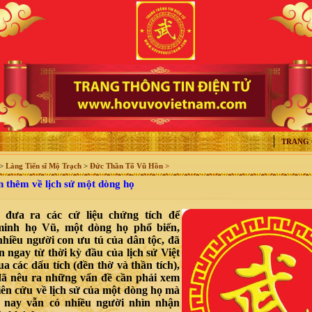
TRANG
>
Làng Tiến sĩ Mộ Trạch
>
Đức Thần Tổ Vũ Hồn >
thêm về lịch sử một dòng họ
t đưa ra các cứ liệu chứng tích để
inh họ Vũ, một dòng họ phổ biến,
nhiều người con ưu tú của dân tộc, đã
n ngay từ thời kỳ đầu của lịch sử Việt
 các dấu tích (đền thờ và thần tích),
 đã nêu ra những vấn đề cần phải xem
iên cứu về lịch sử của một dòng họ mà
 nay vẫn có nhiều người nhìn nhận