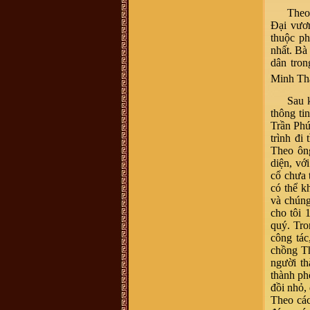
miền. dòng họ mình là dòng họ lớn,
Theo
có tâm và có tầm, cần phát huy và
kết nối số đt mình 0941886979
Đại vươ
Vũ Ngọc Ninh :
sáng nay có ng
thuộc p
xưng ban liên lạc dòng họ Vũ mời
nhất. Bà
mua sách của dòng họ . số đt
0862049828 ; họ bảo sách phát
dân tro
hành ở 193 Phan Huy Chú Q Hai Bà
Trưng ( đc này ảo ) . giá cũng 400k
Minh Thả
. ban liên xạc xác nhận lại giúp xem
đúng ko nha .
Sau 
Vũ Minh Tuân :
Sáng nay có người
thông ti
tên xưng tên Vũ Thế Hải SĐT: 0854
458 587, giới thiệu là người trong
Trần Phú
BLL dòng họ ở 38 Hàng Chuối - Hà
trình đi
nội và bán sách lịch sử dòng họ
400.000 đồng/bộ. Xin BLL xác
Theo ông
nhận giúp. Xin cảm ơn
diện, vớ
Vũ Văn Sơn :
Tôi xin góp ý với Ban
cổ chưa 
quản trị nên thêm một mục thông tin
ban điều hành dòng họ để cho cộng
có thể k
đồng dòng họ còn biết cá nhân nào
và chúng
đang giữ cương vị gì trong ban tổ
chức điều hành của dòng họ cho tiện
cho tôi 
liên hệ. Vào trang thông tin mà mù
quý. Tro
mờ tìm kiếm thông tin thấy khó quá
công tác
trandat :
em có việc cần liên hệ với
trưởng thôn Mộ Trạch, admin hay ai
chồng Th
có sđt thì làm ơn cho em xin với ạ.
người t
Em cám ơn!
thành ph
vuhao21 :
anh em nao hoc cntt thi
vao w3schools hoc nhe!chao than ai
đồi nhỏ,
Vũ Thu Trang :
ai cho mik bt thêm
Theo các
về những nét văn hóa liên quan tới