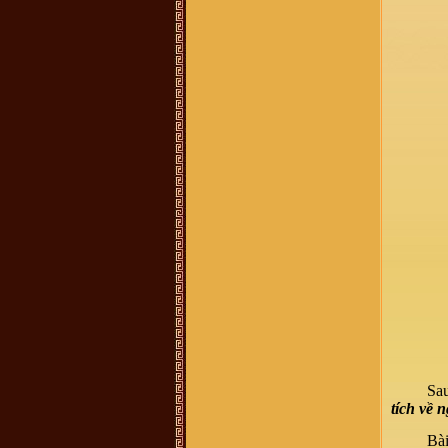
vu van trang :
mik ở năm đinh chào
tất cả ae
Bùi Mạnh Hùng :
Xin kính hỏi quý
vị. Tôi rất băn khoăn ko biết là viết
hộ đến chi rồi đến phái đến nhánh
hay là họ đến phái đến chi đến
nhánh. Mong bậc bề trên chỉ bảo
dua. Chân thành cảm ơn
Vũ Xuân Tùng :
Mỗi lần con cháu ở
xa về, tìm đến mộ cụ Vũ Vĩnh Thái,
Mộ Trạch, Đống Dờm nhưng khó
quá, mong ban tổ chức thêm cho
chức năng định vị các địa danh này
để con cháu thuận tiện hơn khi về
thăm đất tổ
Võ Văn Bình :
Thuân Lộc Hồng
Lĩnh Hà Tĩnh.
Anh Nguyen :
Co ai o gan cho minh
hoi tham bac Vu Thien Huu con
khoe khong? Minh la khach hang
cua bac Huu cach day nhieu nam
roi, nhung con giu tinh cam quy
trong.
Võ Thành Quân :
Xin các vị tiền
bối Họ tộc Vũ-Võ cho con xin thỉnh
giáo. do ông nội mất sớm nên không
thể hỏi được ông. hiện nay trong họ
tộc có một số chi có danh xưng
"Thái Nguyên Quận" nghĩa là gì? xin
Sau
các vị chỉ bảo và đừng chê trách tiểu
bối
tích về 
Vũ Đắc Dũng :
Xin chào
Bài
Vũ Hữu Thọ :
Xin chào dòng họ Vũ