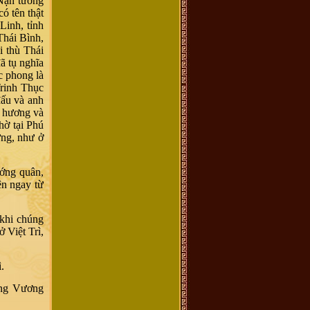
 Nạn tướng
ó tên thật
inh, tỉnh
Thái Bình,
i thù Thái
ã tụ nghĩa
c phong là
Trinh Thục
đấu và anh
ê hương và
hờ tại Phú
ưng, như ở
ướng quân,
ện ngay từ
 khi chúng
 Việt Trì,
.
ưng Vương