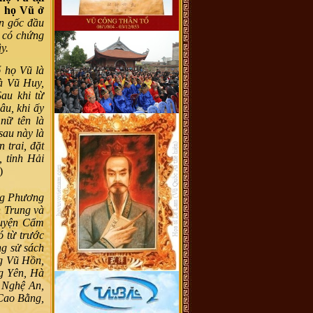
a họ Vũ ở
n gốc đầu
g có chứng
y.
ổ họ Vũ là
à Vũ Huy,
Sau khi từ
hâu
, khi ấy
nữ tên là
au này là
trai, đặt
 tỉnh Hải
)
ặng Phương
 Trung và
huyện Cẩm
ó từ trước
ng sử sách
ng Vũ Hồn,
g Yên, Hà
, Nghệ An,
 Cao Bằng,