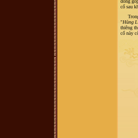
đóng góp
đền thờ vũ cố đc ko
cổ sau kh
Vũ Văn Tuấn :
Cháu thấy mọi thông
tin đầy đủ, nhưng những cuốn sách
nói về dòng họ VŨ VÕ nên chuyển
Tron
sang bản điện tử PDF để cho mọi
người có thể tải xuống đọc. Nhiều
"
Hùng Lĩ
người biết đó là điều tốt, đây là dự
thiêng t
án làm sách điện tử rất cần thiết vì
nó có sức lan toả nhanh nhất. Cháu
cổ này c
xin chân thành cảm ơn!
Võ Chí Thành :
Con Cháu họ Vũ
Võ Việt Nam muốn tìm hiểu và trở
về cội nguồn thăm quê cha đất tổ ạ!
0899242688
Vũ Hồng Hải :
Cháu ở Hải Dương,
sn 92, muốn tìm hiểu nghiên cứu về
đời xưa, cụ tổ của mình
Vũ Võ Chí Dũng :
Hiện mình đang
sống tại Qui Nhơn, Bình Định. Cho
hỏi số đt hay địa chỉ của trưởng họ
Vũ Võ tại Qui Nhơn, Bình Định đc
ko ạ ? SĐT: 0963579007. Thanks
Hoàng Hoa :
Thanh phong bạn đã
bị lừa đảo Tiền quyển gia phả chỉ có
100k thôi nhé - chính thống luôn
cần liên lạc ban quản lý di tích dòng
họ vũ làng mộ Trạch hoặc trưởng
thôn
Vũ Thanh Phong :
Hôm nay cháu
có nhận được 1 cuộc điện thoại về
việc mua 1 quyển sách về dòng tộc
vũ võ với giá 400k, ông bà cô bác ơi
quyển sách đó có không ạ, dòng họ
vũ võ có xuất bản không ạ. Con cảm
ơn ạ.