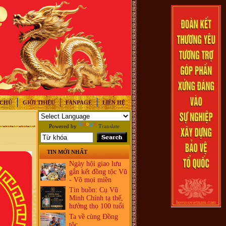
 CHỦ
GIỚI THIỆU
FANPAGE
LIÊN HỆ
Powered by
Translate
TIN MỚI NHẤT
Ngày hội giao lưu
gắn kết đồng tộc Vũ
- Võ mọi miền
Tin buồn: Cụ Vũ
Minh Chính tạ thế,
hưởng thọ 100 tuổi
Ta về cùng Đồng
tộc