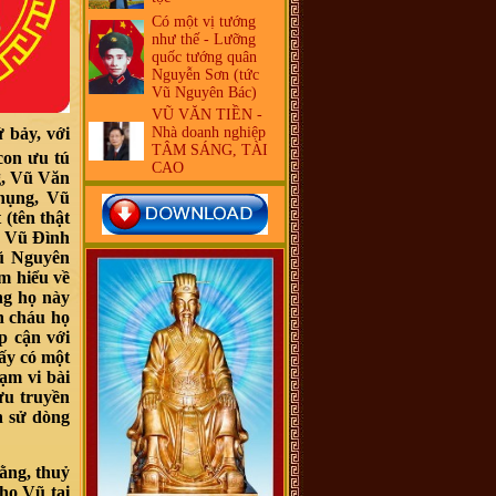
Có một vị tướng
như thế - Lưỡng
quốc tướng quân
Nguyễn Sơn (tức
Vũ Nguyên Bác)
VŨ VĂN TIỀN -
 bảy, với
Nhà doanh nghiệp
TÂM SÁNG, TÀI
con ưu tú
CAO
g, Vũ Văn
hụng, Vũ
(tên thật
, Vũ Đình
ũ Nguyên
m hiểu về
ng họ này
n cháu họ
p cận với
hấy có một
ạm vi bài
ưu truyền
h sử dòng
ằng, thuỷ
họ Vũ tại