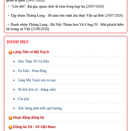
quân ái quốc
(24/07/2026)
+
"Lên đời" đại gia, quan chức là rùm beng họp họ
(24/07/2026)
+
Tập đoàn Thăng Long - 30 năm tôn vinh ẩm thực Việt tại Đức
(24/07/2026)
+
Danh nhân Thăng Long - Hà Nội: Thám hoa Vũ Công Tể - Khí phách hiền
tài trong sử Việt
(25/06/2026)
DANH MỤC
Làng Tiến sĩ Mộ Trạch
Đức Thần Tổ Vũ Hồn
Sự kiện - Hoạt động
Làng Mộ Trạch xưa và nay
Di tích lịch sử - thắng cảnh
Gia phả
Xây dựng phát triển quê hương
Hoạt động dòng họ
Dòng họ Vũ - Võ Việt Nam