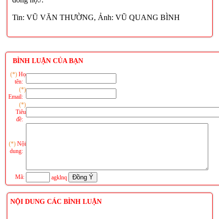
Tin: VŨ VĂN THƯỜNG, Ảnh: VŨ QUANG BÌNH
BÌNH LUẬN CỦA BẠN
(*)
Họ
tên:
(*)
Email:
(*)
Tiêu
đề:
(*)
Nội
dung:
Mã:
agklnq
NỘI DUNG CÁC BÌNH LUẬN