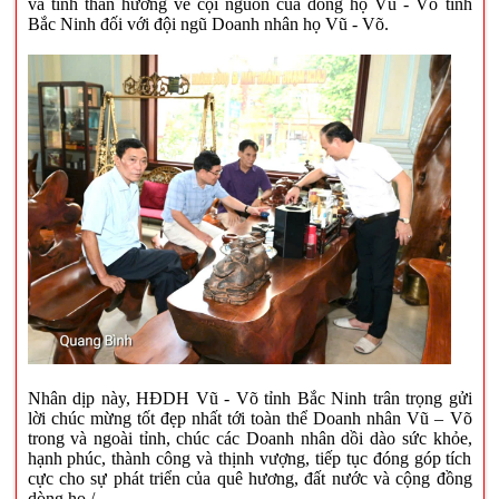
và tinh thần hướng về cội nguồn của dòng họ Vũ - Võ tỉnh
Bắc Ninh đối với đội ngũ Doanh nhân họ Vũ - Võ.
Nhân dịp này, HĐDH Vũ - Võ tỉnh Bắc Ninh trân trọng gửi
lời chúc mừng tốt đẹp nhất tới toàn thể Doanh nhân Vũ – Võ
trong và ngoài tỉnh, chúc các Doanh nhân dồi dào sức khỏe,
hạnh phúc, thành công và thịnh vượng, tiếp tục đóng góp tích
cực cho sự phát triển của quê hương, đất nước và cộng đồng
dòng họ./.