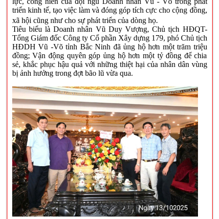
lực, cống hiến của đội ngũ Doanh nhân Vũ - Võ trong phát
triển kinh tế, tạo việc làm và đóng góp tích cực cho cộng đồng,
xã hội cũng như cho sự phát triển của dòng họ.
Tiêu biểu là Doanh nhân Vũ Duy Vượng, Chủ tịch HĐQT-
Tổng Giám đốc Công ty Cổ phần Xây dựng 179, phó Chủ tịch
HĐDH Vũ -Võ tỉnh Bắc Ninh đã ủng hộ hơn một trăm triệu
đồng; Vận động quyên góp ủng hộ hơn một tỷ đồng để chia
sẻ, khắc phục hậu quả với những thiệt hại của nhân dân vùng
bị ảnh hưởng trong đợt bão lũ vừa qua.