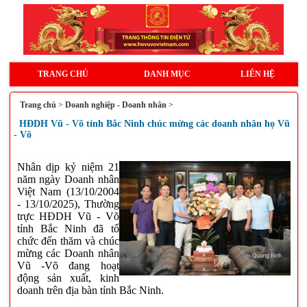
TRANG CHỦ
DANH MỤC
LIÊN HỆ
Trang chủ
>
Doanh nghiệp - Doanh nhân
>
HĐDH Vũ - Võ tỉnh Bắc Ninh chúc mừng các doanh nhân họ Vũ
- Võ
Nhân dịp kỷ niệm 21
năm ngày Doanh nhân
Việt Nam (13/10/2004
- 13/10/2025), Thường
trực HĐDH Vũ - Võ
tỉnh Bắc Ninh đã tổ
chức đến thăm và chúc
mừng các Doanh nhân
Vũ -Võ đang hoạt
động sản xuất, kinh
doanh trên địa bàn tỉnh Bắc Ninh.