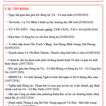
CÁC TIN KHÁC
+
Ngày hội giao lưu gắn kết đồng tộc Vũ - Võ mọi miền
(05/08/2026)
+
Tin buồn: Cụ Vũ Minh Chính tạ thế, hưởng thọ 100 tuổi
(05/08/2026)
+
VŨ VĂN TIỀN - Nhà doanh nghiệp TÂM SÁNG, TÀI CAO
(04/08/2026)
+
Khái lược về dòng họ và văn hóa dòng họ
(03/08/2026)
+
A video clip about Mo Trach Village, Tan Hong, Binh Giang, Hai Duong
(02/08/2026)
+
Doanh nhân Vũ Thị Bích Nhuần: Thành công nhờ biết sẻ chia
(02/08/2026)
+
Chăm lo việc họ phải xuất phát từ lòng thành kính Tổ tiên và gắn bó tình
thân thuộc
(26/07/2026)
+
Kết nối, giao lưu Dòng họ Vũ - Võ Hải Phòng và Dòng họ Vũ - Võ Cộng hòa
Séc
(24/07/2026)
+
HĐDH Vũ - Võ tỉnh Quảng Ngãi tổ chức hội nghị sơ kết 6 tháng đầu năm
(24/07/2026)
+
Nghĩa tình Đồng tộc: Thăm hỏi và trao quà tri ân các vị lão thành, gia đình
chính sách họ Vũ - Võ Bắc Ninh
(24/07/2026)
+
Hội cựu Công an nhân dân phường Kinh Bắc tri ân các thương binh, thân
nhân liệt sỹ
(24/07/2026)
+
Danh nhân Thăng Long Hà Nội: Trạng nguyên Vũ Duệ - Hào kiệt trung