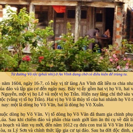
 Võ tộc (phái nhì) ở An Vĩnh đang chờ có điều kiện để trùng tu.
năm 1604, ngày 16-7, có bảy vị từ làng An Vĩnh đất liền ra chia nh
của đảo và lập gia cơ đến ngày nay. Bảy vị ấy gồm hai vị họ Võ, hai 
 Nguyễn, một vị họ Lê và một vị họ Trần. Hiện nay làng chỉ thờ sáu vị
c tộc (vắng vị tổ họ Trần). Hai vị họ Võ là thủy tổ của hai nhánh họ Võ
 nay: một là dòng họ Võ Văn, hai là dòng họ Võ Xuân.
huộc dòng họ Võ Văn. Vị tổ dòng họ Võ Văn đã tham gia chinh phục
a. Sau khi chiếm đảo và phân chia ranh giới làm ăn thì cụ về đất l
u hoạch và làm vụ mới, đến năm 1612 cụ đưa con trai là Võ Văn Hòa,
a, ra Lý Sơn và chính thức lập gia cư tại đảo. Sau ba đời độc đinh, 