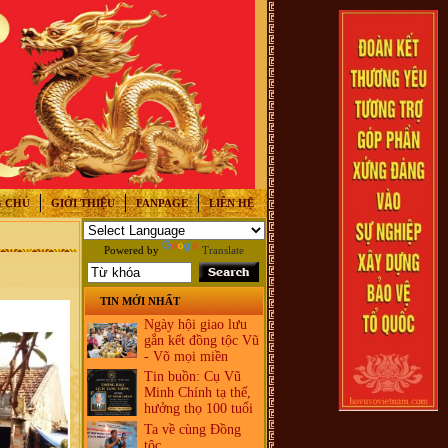
 CHỦ
GIỚI THIỆU
FANPAGE
LIÊN HỆ
Powered by
Translate
TIN MỚI NHẤT
Ngày hội giao lưu
gắn kết đồng tộc Vũ
- Võ mọi miền
Tin buồn: Cụ Vũ
Minh Chính tạ thế,
hưởng thọ 100 tuổi
Ta về cùng Đồng
tộc