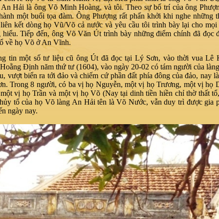
An Hải là ông Võ Minh Hoàng, và tôi. Theo sự bố trí của ông Phượn
thành một buổi tọa đàm. Ông Phượng rất phấn khởi khi nghe những t
 liên kết dòng họ Vũ/Võ cả nước và yêu cầu tôi trình bày lại cho mọi
 hiểu. Tiếp đến, ông Võ Văn Út trình bày những điểm chính đã đọc 
cổ về họ Võ ở An Vĩnh.
g tin một số tư liệu cũ ông Út đã đọc tại Lý Sơn, vào thời vua Lê
 Hoằng Định năm thứ tư (1604), vào ngày 20-02 có tám người của làn
, vượt biển ra tới đảo và chiếm cứ phần đất phía đông của đảo, nay l
n. Trong 8 người, có ba vị họ Nguyễn, một vị họ Trương, một vị họ
 một vị họ Trần và một vị họ Võ (Nay tại dinh tiền hiền chỉ thờ thất tổ
hủy tổ của họ Võ làng An Hải tên là Võ Nước, vẫn duy trì được gia 
ến ngày nay.