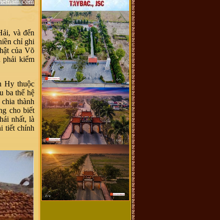
ải, và đến
hiền chỉ ghi
thật của Võ
 phải kiểm
h Hy thuộc
u ba thế hệ
 chia thành
ng cho biết
ái nhất, là
 tiết chính