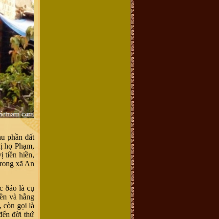
au phần đất
vị họ Phạm,
 tiền hiền,
 trong xã An
 ðảo là cụ
iền và hằng
 còn gọi là
đến đời thứ