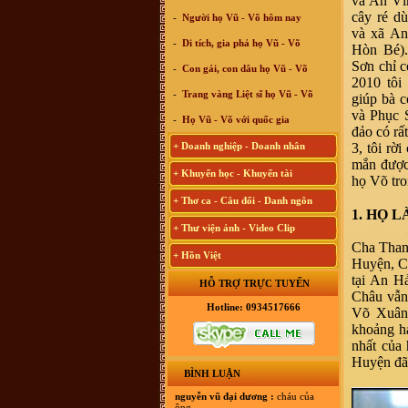
và An Vĩn
cây ré d
-
Người họ Vũ - Võ hôm nay
và xã An
-
Di tích, gia phả họ Vũ - Võ
Hòn Bé).
Sơn chỉ 
-
Con gái, con dâu họ Vũ - Võ
2010 tô
-
Trang vàng Liệt sĩ họ Vũ - Võ
giúp bà 
và Phục S
-
Họ Vũ - Võ với quốc gia
đảo có rấ
+ Doanh nghiệp - Doanh nhân
3, tôi rờ
mắn được 
+ Khuyến học - Khuyến tài
họ Võ tro
+ Thơ ca - Câu đối - Danh ngôn
1. HỌ L
+ Thư viện ảnh - Video Clip
Cha Thanh
+ Hồn Việt
Huyện, C
tại An H
HỖ TRỢ TRỰC TUYẾN
Châu vẫn
Hotline: 0934517666
Võ Xuân 
khoảng h
nhất của
Huyện đã 
BÌNH LUẬN
nguyễn vũ đại dương :
cháu của
ông