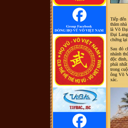
cũng không thấy cây phả hệ đầy đủ
từ dòng họ Vũ (Hồn). Như họ Võ
Như của mình ở Quảng Nam thì lại
phát tích từ ông Võ Như Phô, con
ông Võ Như Oanh di cư từ miền bắc
(không rõ tỉnh) vào từ năm 1667.
Tiếp đến
Việc tìm hiểu cội nguồn cũng chưa
thăm nhà 
đến điểm mấu chốt. Một số ông/bác
trong tộc họ dẫn về tộc Vũ/Võ với
là Võ Đại
cụ tổ Vũ Hồn nhưng không có cây
Đại Lang
phả hệ để thấy sự gắn kết này. Mong
một ngày sẽ có cây phả hệ để mọi
chứng lại
con dân họ Vũ/Võ có thể biết dòng
máu trong mình từ đâu ra. Trân
Sau đó c
trọng.
nhánh thứ
Vũ Phong :
Tôi thấy từ thời Hai Bà
TRưng đã có họ Vũ ,Các bác có thể
độc đinh,
xem sự tích tướng quân Bát Nàn.Nên
phái nhấ
nói họ Vũ ở ViệtNam xuất phát kỷ
13 -Với Ông tổ là Vũ Hồn ,là không
trong cuộ
thuyết Phục.
ông Võ Vă
Vũ Phong :
https://www.dkn.tv/van-
xác.
hoa/tho-nu-anh-hung-dat-viet-vu-
thuc-nuong.html
VÕ QUANG ĐÔNG :
tự hào là
người họ võ
Vũ Thanh Giang :
Dòng họ làm nên
bao tuyệt tác thời đương đại với
nhiều địa vị xã hội khác nhau sinh ra
một anh tú văn khúc tính quân làm
nền thời đại quân chủ
Vũ Ngọc Chiến :
Cháu muốn xin
file ảnh của thủy Tổ Vũ Hồn bản
chuẩn để in. Các bác có hỗ trợ cháu
với ạ! (Gmail: