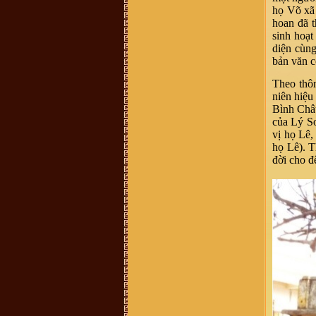
là một, tuy nhiên khi dòng họ này di
họ Võ xã 
cứ đến đất Nghệ An thì cần thống
nhất mang tên họ Võ, ko nên lẫn lộn
hoan đã 
vì quá phiền phức với các thủ tục
sinh hoạt
hành chính rồi, va sứ mệnh lịch sử
đã trao cho vậy rồi thì cứ mang tên
diện cùng
họ cho đúng với lịch sử, với vùng
bản văn 
miền. dòng họ mình là dòng họ lớn,
có tâm và có tầm, cần phát huy và
kết nối số đt mình 0941886979
Theo thôn
Vũ Ngọc Ninh :
sáng nay có ng
niên hiệu
xưng ban liên lạc dòng họ Vũ mời
Bình Châu
mua sách của dòng họ . số đt
0862049828 ; họ bảo sách phát
của Lý Sơ
hành ở 193 Phan Huy Chú Q Hai Bà
vị họ Lê,
Trưng ( đc này ảo ) . giá cũng 400k
. ban liên xạc xác nhận lại giúp xem
họ Lê). T
đúng ko nha .
đời cho đ
Vũ Minh Tuân :
Sáng nay có người
tên xưng tên Vũ Thế Hải SĐT: 0854
458 587, giới thiệu là người trong
BLL dòng họ ở 38 Hàng Chuối - Hà
nội và bán sách lịch sử dòng họ
400.000 đồng/bộ. Xin BLL xác
nhận giúp. Xin cảm ơn
Vũ Văn Sơn :
Tôi xin góp ý với Ban
quản trị nên thêm một mục thông tin
ban điều hành dòng họ để cho cộng
đồng dòng họ còn biết cá nhân nào
đang giữ cương vị gì trong ban tổ
chức điều hành của dòng họ cho tiện
liên hệ. Vào trang thông tin mà mù
mờ tìm kiếm thông tin thấy khó quá
trandat :
em có việc cần liên hệ với
trưởng thôn Mộ Trạch, admin hay ai