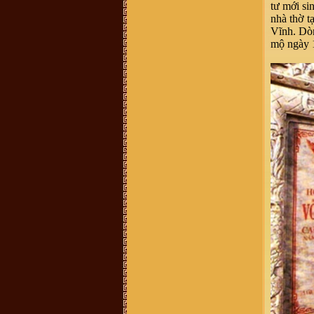
tư mới s
Vũ Thanh Phong :
Hôm nay cháu
có nhận được 1 cuộc điện thoại về
nhà thờ t
việc mua 1 quyển sách về dòng tộc
Vĩnh. Dòn
vũ võ với giá 400k, ông bà cô bác ơi
quyển sách đó có không ạ, dòng họ
mộ ngày 
vũ võ có xuất bản không ạ. Con cảm
ơn ạ.
vu van trang :
mik ở năm đinh chào
tất cả ae
Bùi Mạnh Hùng :
Xin kính hỏi quý
vị. Tôi rất băn khoăn ko biết là viết
hộ đến chi rồi đến phái đến nhánh
hay là họ đến phái đến chi đến
nhánh. Mong bậc bề trên chỉ bảo
dua. Chân thành cảm ơn
Vũ Xuân Tùng :
Mỗi lần con cháu ở
xa về, tìm đến mộ cụ Vũ Vĩnh Thái,
Mộ Trạch, Đống Dờm nhưng khó
quá, mong ban tổ chức thêm cho
chức năng định vị các địa danh này
để con cháu thuận tiện hơn khi về
thăm đất tổ
Võ Văn Bình :
Thuân Lộc Hồng
Lĩnh Hà Tĩnh.
Anh Nguyen :
Co ai o gan cho minh
hoi tham bac Vu Thien Huu con
khoe khong? Minh la khach hang
cua bac Huu cach day nhieu nam
roi, nhung con giu tinh cam quy
trong.
Võ Thành Quân :
Xin các vị tiền
bối Họ tộc Vũ-Võ cho con xin thỉnh
giáo. do ông nội mất sớm nên không
thể hỏi được ông. hiện nay trong họ