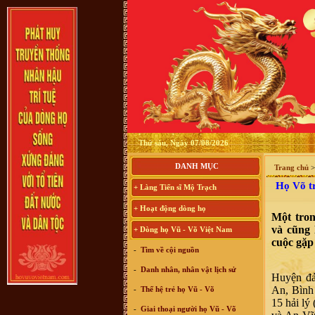
Thứ sáu, Ngày 07/08/2026
DANH MỤC
Trang chủ
Họ Võ tr
+ Làng Tiến sĩ Mộ Trạch
+ Hoạt động dòng họ
Một tro
và cũng 
+ Dòng họ Vũ - Võ Việt Nam
cuộc gặp
-
Tìm về cội nguồn
-
Danh nhân, nhân vật lịch sử
Huyện đả
An, Bình
-
Thế hệ trẻ họ Vũ - Võ
15 hải lý
-
Giai thoại người họ Vũ - Võ