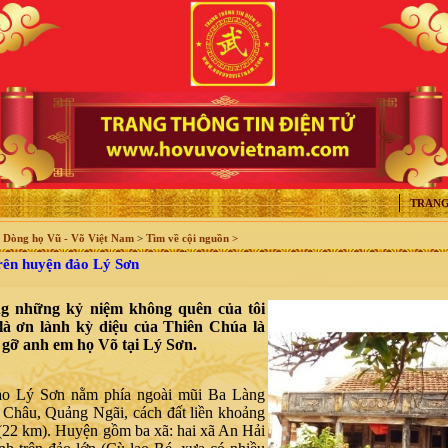
TRANG
>
Dòng họ Vũ - Võ Việt Nam
>
Tìm về cội nguồn >
ên huyện đảo Lý Sơn
ng những kỷ niệm không quên của tôi
là ơn lành kỳ diệu của Thiên Chúa là
 gỡ anh em họ Võ tại Lý Sơn.
o Lý Sơn nằm phía ngoài mũi Ba Làng
 Châu, Quảng Ngãi, cách đất liền khoảng
 (22 km). Huyện gồm ba xã: hai xã An Hải