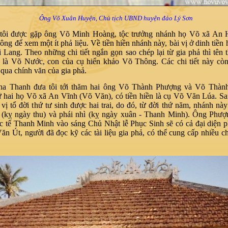
Ông Võ Xuân Huyện, Chủ tịch UBND huyện đảo Lý Sơn
 tôi được gặp ông Võ Minh Hoàng, tộc trưởng nhánh họ Võ xã An H
ông để xem một ít phả liệu. Về tiền hiền nhánh này, bài vị ở dinh tiền 
 Lang. Theo những chi tiết ngắn gọn sao chép lại từ gia phả thì tên 
 là Võ Nước, con của cụ hiển khảo Võ Thông. Các chi tiết này còn
 qua chính văn của gia phả.
ha Thanh đưa tôi tới thăm hai ông Võ Thành Phượng và Võ Thàn
 hai họ Võ xã An Vĩnh (Võ Văn), có tiền hiền là cụ Võ Văn Lúa. Sa
 vị tổ đời thứ tư sinh được hai trai, do đó, từ đời thứ năm, nhánh này
t (kỵ ngày thu) và phái nhì (kỵ ngày xuân - Thanh Minh). Ông Phượ
c tế Thanh Minh vào sáng Chủ Nhật lễ Phục Sinh sẽ có cả đại diện ph
n Út, người đã đọc kỹ các tài liệu gia phả, có thể cung cấp nhiều chi