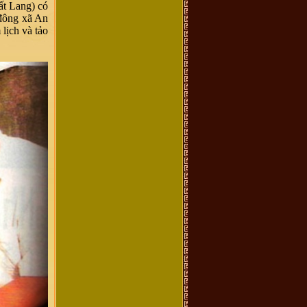
ất Lang) có
 đông xã An
lịch và tảo