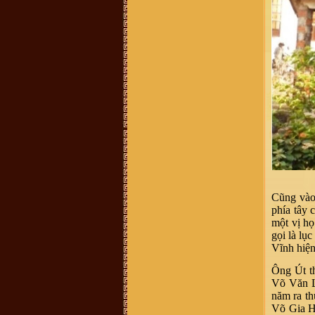
có sđt thì làm ơn cho em xin với ạ.
Em cám ơn!
vuhao21 :
anh em nao hoc cntt thi
vao w3schools hoc nhe!chao than ai
Vũ Thu Trang :
ai cho mik bt thêm
về những nét văn hóa liên quan tới
đền thờ vũ cố đc ko
Vũ Văn Tuấn :
Cháu thấy mọi thông
tin đầy đủ, nhưng những cuốn sách
nói về dòng họ VŨ VÕ nên chuyển
sang bản điện tử PDF để cho mọi
người có thể tải xuống đọc. Nhiều
người biết đó là điều tốt, đây là dự
án làm sách điện tử rất cần thiết vì
nó có sức lan toả nhanh nhất. Cháu
xin chân thành cảm ơn!
Võ Chí Thành :
Con Cháu họ Vũ
Võ Việt Nam muốn tìm hiểu và trở
về cội nguồn thăm quê cha đất tổ ạ!
Từ đường
0899242688
Vũ Hồng Hải :
Cháu ở Hải Dương,
Cũng vào 
sn 92, muốn tìm hiểu nghiên cứu về
đời xưa, cụ tổ của mình
phía tây 
Vũ Võ Chí Dũng :
Hiện mình đang
một vị họ
sống tại Qui Nhơn, Bình Định. Cho
gọi là lụ
hỏi số đt hay địa chỉ của trưởng họ
Vũ Võ tại Qui Nhơn, Bình Định đc
Vĩnh hiện
ko ạ ? SĐT: 0963579007. Thanks
Hoàng Hoa :
Thanh phong bạn đã
Ông Út t
bị lừa đảo Tiền quyển gia phả chỉ có
Võ Văn Lú
100k thôi nhé - chính thống luôn
cần liên lạc ban quản lý di tích dòng
năm ra th
họ vũ làng mộ Trạch hoặc trưởng
Võ Gia Hò
thôn