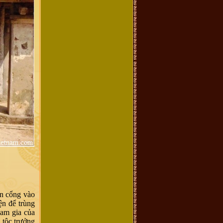
ên cổng vào
ện để trùng
ham gia của
 tộc trưởng