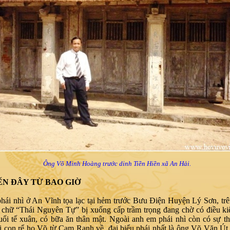
Ông Võ Minh Hoàng trước dinh Tiền Hiền xã An Hải.
ĐẾN ĐÂY TỪ BAO GIỜ
hái nhì ở An Vĩnh tọa lạc tại hẻm trước Bưu Điện Huyện Lý Sơn, tr
 chữ “Thái Nguyên Tự” bị xuống cấp trầm trọng đang chờ có điều ki
uổi tế xuân, có bữa ăn thân mật. Ngoài anh em phái nhì còn có sự t
 con rể họ Võ từ Cam Ranh về, đại biểu phái nhất là ông Võ Văn Út,