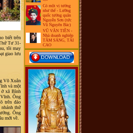
Có một vị tướng
như thế - Lưỡng
quốc tướng quân
Nguyễn Sơn (tức
Vũ Nguyên Bác)
VŨ VĂN TIỀN -
Nhà doanh nghiệp
o biết trên
TÂM SÁNG, TÀI
 Thứ Tư 31-
CAO
au, tôi may
ạt giao lưu
ông Võ Xuân
Vĩnh và một
n ở xã Bình
n Vĩnh. Ông
õ trên đảo
 nhánh thứ
rưởng. Ông
âu mới về.