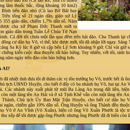
h trên đảo lớn (Cù lao Ré, xưa có nhiều
ùng làm thuốc bắc, rộng khoảng 10 km2)
 Bình trên đảo nhỏ (Cù lao Bờ Bãi hay
 Trên tổng số 21 ngàn dân, giáo xứ Lý
có 355 giáo dân, chiếm 1,7% dân số. Năm
i được cha xứ Phạm Đức Thanh mời ra
con giáo dân trong Tuần Lễ Chúa Tử Nạn
inh. Cả đời tôi chưa một lần qua đêm trên hải đảo. Cha Thanh lại ch
t đông cư dân họ Võ, vì thế, khi được mời, tôi đã nhận lời ngay. Sáng
i cảng Sa Kỳ lúc 8 giờ và cập bến Lý Sơn khoảng 9 giờ. Chỉ vài giờ s
chứng kiến cuộc đua thuyền rất hào hứng. Tuy nhiên, với tôi, sinh ho
ng năm ngày trên đảo còn hào hứng hơn.
À AI?
 đã nhiệt tình đưa tôi đi thăm các vị tôn trưởng họ Võ, trước hết là 
hủ tịch UBND Huyện, cho biết ở đây có ba nhánh họ Võ, hai tại An 
ải. Các nhánh này xuất phát từ mũi Ba Làng An trong đất liền, hiệ
 còn một làng tên An Hải và ở xã Tịnh Khê vẫn còn một làng tên A
Thành, Chủ tịch Ủy Ban Mặt Trận Huyện, cho biết cư dân họ V
ai ngàn, chiếm gần 10% dân số. Ông Huyện và ông Thành đều thuộc
 họ Võ ở An Vĩnh (Võ Xuân), hiện có ông Võ Xuân Phước là tộc t
thu xếp để tôi được gặp ông Phước nhưng ông Phước đã đi biển còn l