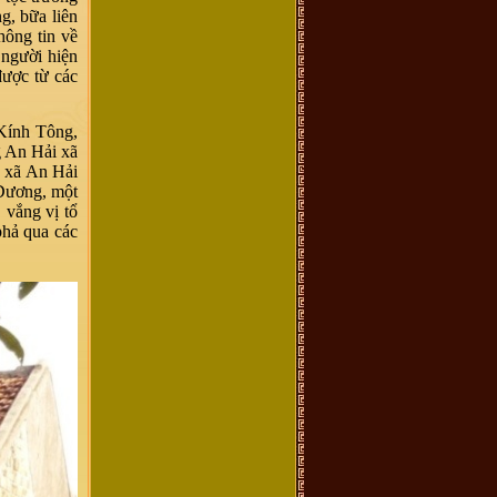
g, bữa liên
hông tin về
 người hiện
được từ các
 Kính Tông,
g An Hải xã
à xã An Hải
 Dương, một
, vắng vị tổ
phả qua các