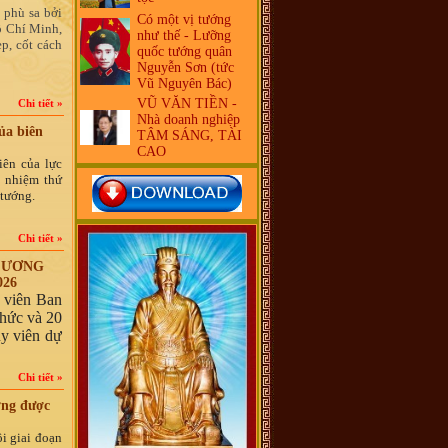
 phù sa bởi
Có một vị tướng
Hồ Chí Minh,
như thế - Lưỡng
p, cốt cách
quốc tướng quân
Nguyễn Sơn (tức
Vũ Nguyên Bác)
VŨ VĂN TIỀN -
Chi tiết »
Nhà doanh nghiệp
ủa biên
TÂM SÁNG, TÀI
CAO
iên của lực
ổ nhiệm thứ
 tướng.
Chi tiết »
G ƯƠNG
026
 viên Ban
hức và 20
ủy viên dự
Chi tiết »
ơng được
i giai đoạn