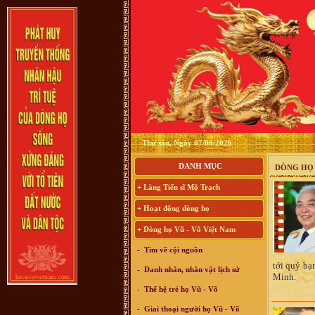
Thứ sáu, Ngày 07/08/2026
DANH MỤC
DÒNG HỌ 
+ Làng Tiến sĩ Mộ Trạch
+ Hoạt động dòng họ
+ Dòng họ Vũ - Võ Việt Nam
-
Tìm về cội nguồn
tới quý bạ
-
Danh nhân, nhân vật lịch sử
Minh.
-
Thế hệ trẻ họ Vũ - Võ
-
Giai thoại người họ Vũ - Võ