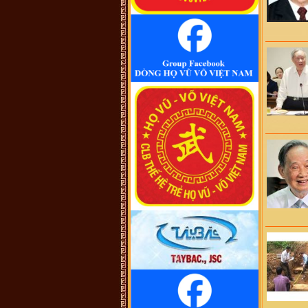
cũng không thấy cây phả hệ đầy đủ
từ dòng họ Vũ (Hồn). Như họ Võ
Như của mình ở Quảng Nam thì lại
phát tích từ ông Võ Như Phô, con
ông Võ Như Oanh di cư từ miền bắc
(không rõ tỉnh) vào từ năm 1667.
Việc tìm hiểu cội nguồn cũng chưa
đến điểm mấu chốt. Một số ông/bác
trong tộc họ dẫn về tộc Vũ/Võ với
cụ tổ Vũ Hồn nhưng không có cây
phả hệ để thấy sự gắn kết này. Mong
một ngày sẽ có cây phả hệ để mọi
con dân họ Vũ/Võ có thể biết dòng
máu trong mình từ đâu ra. Trân
trọng.
Vũ Phong :
Tôi thấy từ thời Hai Bà
TRưng đã có họ Vũ ,Các bác có thể
xem sự tích tướng quân Bát Nàn.Nên
nói họ Vũ ở ViệtNam xuất phát kỷ
13 -Với Ông tổ là Vũ Hồn ,là không
thuyết Phục.
Vũ Phong :
https://www.dkn.tv/van-
hoa/tho-nu-anh-hung-dat-viet-vu-
thuc-nuong.html
VÕ QUANG ĐÔNG :
tự hào là
người họ võ
Vũ Thanh Giang :
Dòng họ làm nên
bao tuyệt tác thời đương đại với
nhiều địa vị xã hội khác nhau sinh ra
một anh tú văn khúc tính quân làm
nền thời đại quân chủ
Vũ Ngọc Chiến :
Cháu muốn xin
file ảnh của thủy Tổ Vũ Hồn bản
chuẩn để in. Các bác có hỗ trợ cháu
với ạ! (Gmail: