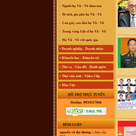
-
Người họ Vũ - Võ hôm nay
-
Di tích, gia phả họ Vũ - Võ
-
Con gái, con dâu họ Vũ - Võ
-
Trang vàng Liệt sĩ họ Vũ - Võ
-
Họ Vũ - Võ với quốc gia
+ Doanh nghiệp - Doanh nhân
+ Khuyến học - Khuyến tài
+ Thơ ca - Câu đối - Danh ngôn
+ Thư viện ảnh - Video Clip
+ Hồn Việt
HỖ TRỢ TRỰC TUYẾN
Hotline: 0934517666
BÌNH LUẬN
nguyễn vũ đại dương :
cháu của
ông