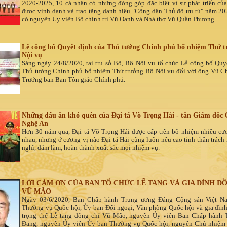
2020-2025, 10 cá nhân có những đóng góp đặc biệt vì sự phát triển củ
được vinh danh và trao tặng danh hiệu "Công dân Thủ đô ưu tú" năm 20
có nguyên Ủy viên Bộ chính trị Vũ Oanh và Nhà thơ Vũ Quần Phương.
Lễ công bố Quyết định của Thủ tướng Chính phủ bổ nhiệm Thứ t
Nội vụ
Sáng ngày 24/8/2020, tại trụ sở Bộ, Bộ Nội vụ tổ chức Lễ công bố Quy
Thủ tướng Chính phủ bổ nhiệm Thứ trưởng Bộ Nội vụ đối với ông Vũ C
Trưởng ban Ban Tôn giáo Chính phủ.
Những dấu ấn khó quên của Đại tá Võ Trọng Hải - tân Giám đốc
Nghệ An
Hơn 30 năm qua, Đại tá Võ Trọng Hải được cấp trên bổ nhiệm nhiều cư
nhau, nhưng ở cương vị nào Đại tá Hải cũng luôn nêu cao tinh thần trách
nghĩ, dám làm, hoàn thành xuất sắc mọi nhiệm vụ.
LỜI CẢM ƠN CỦA BAN TỔ CHỨC LỄ TANG VÀ GIA ĐÌNH Đ
VŨ MÃO
Ngày 03/6/2020, Ban Chấp hành Trung ương Đảng Cộng sản Việt N
Thường vụ Quốc hội, Ủy ban Đối ngoại, Văn phòng Quốc hội và gia đình
trọng thể Lễ tang đồng chí Vũ Mão, nguyên Ủy viên Ban Chấp hành 
Đảng, nguyên Ủy viên Ủy ban Thường vụ Quốc hội, nguyên Chủ nhiệm