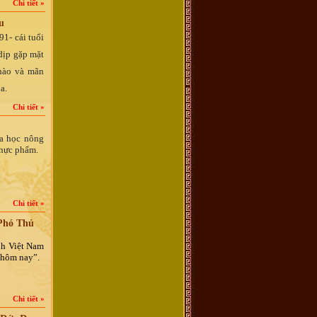
Chi tiết »
u
91- cái tuổi
 dịp gặp mặt
hào và mãn
a.
Chi tiết »
oa học nông
thực phẩm.
Chi tiết »
 Phó Thủ
nh Việt Nam
y hôm nay”.
Chi tiết »