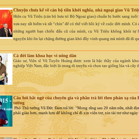
Chuyện chưa kể về cán bộ tiền khởi nghĩa, nhà ngoại giao Vũ Triệ
Hiện cụ Vũ Triệu (cán bộ hưu trí Bộ Ngoại giao) chuẩn bị bước sang tuổi 
xưa nay rất hiếm và rất “chín" để có thể viết hồi ký về cuộc đời mình. Có
những người bạn chiến đấu cũ của mình, cụ Vũ Triệu không khỏi tự 
nguyện khi ôn lại chặng đường gian khó đầy vinh quang mà mình đã đi qu
Cả đời làm khoa học vì nông dân
Giáo sư, Viện sĩ Vũ Tuyên Hoàng được xem là bậc thầy của ngành kh
nghiệp Việt Nam, đặc biệt là trong di truyền và chọn tạo giống lúa và cây 
Câu hỏi bất ngờ của chuyên gia và phần trả lời theo phản xạ của
tướng
Phó Thủ tướng Vũ Đức Đam trả lời: “Mong rằng sau 20 năm nữa, nhất đị
phải giàu hơn, mạnh hơn để không chỉ đi xin viện trợ, xin tài trợ như ngà