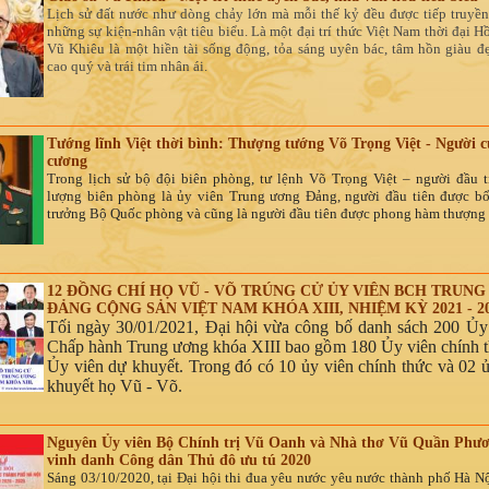
Lịch sử đất nước như dòng chảy lớn mà mỗi thế kỷ đều được tiếp truyền
những sự kiện-nhân vật tiêu biểu. Là một đại trí thức Việt Nam thời đại 
Vũ Khiêu là một hiền tài sống động, tỏa sáng uyên bác, tâm hồn giàu đẹ
cao quý và trái tim nhân ái.
Tướng lĩnh Việt thời bình: Thượng tướng Võ Trọng Việt - Người c
cương
Trong lịch sử bộ đội biên phòng, tư lệnh Võ Trọng Việt – người đầu t
lượng biên phòng là ủy viên Trung ương Đảng, người đầu tiên được b
trưởng Bộ Quốc phòng và cũng là người đầu tiên được phong hàm thượng
12 ĐỒNG CHÍ HỌ VŨ - VÕ TRÚNG CỬ ỦY VIÊN BCH TRUN
ĐẢNG CỘNG SẢN VIỆT NAM KHÓA XIII, NHIỆM KỲ 2021 - 2
Tối ngày 30/01/2021, Đại hội vừa công bố danh sách 200 Ủy
Chấp hành Trung ương khóa XIII bao gồm 180 Ủy viên chính t
Ủy viên dự khuyết. Trong đó có 10 ủy viên chính thức và 02 
khuyết họ Vũ - Võ.
Nguyên Ủy viên Bộ Chính trị Vũ Oanh và Nhà thơ Vũ Quần Phư
vinh danh Công dân Thủ đô ưu tú 2020
Sáng 03/10/2020, tại Đại hội thi đua yêu nước yêu nước thành phố Hà Nộ