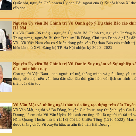
Quốc hội, nguyên Chủ nhiệm Ủy ban Đối ngoại của Quốc hội Khóa XI the
cấp cao.
Nguyên Ủy viên Bộ Chính trị Vũ Oanh góp ý Dự thảo Báo cáo chín
Hà Nội
Cụ Vũ Oanh (96 tuổi) - nguyên Ủy viên Bộ Chính trị, nguyên Trưởng 
Trung ương, nguyên Bí thư Tỉnh ủy Hà Đông, Chủ tịch Danh dự Hội đ
Vũ - Võ Việt Nam vừa có ý kiến đóng góp vào Dự thảo Báo cáo chính trị 
biểu lần thứ XVII Đảng bộ TP. Hà Nội nhiệm kỳ 2020 - 2025.
Nguyên Ủy viên Bộ Chính trị Vũ Oanh: Suy ngẫm về Sự nghiệp x
đất nước hôm nay
Con người Việt
Nam
- con người trí tuệ, thông minh và giàu lòng yêu n
dựng nên một nền văn hóa đặc sắc, lâu đời gắn liền với lịch sử hình th
triển của dân tộc.
Vũ Văn Mật và những ngôi thành do ông tạo dựng trên đất Tuyê
Vũ Văn Mật, người xã Ba Đông, huyện Gia Phúc, nay thuộc huyện Gia Lộc
Dương, là em của Vũ Văn Uyên. Hai anh em ông đều là người có tài trí va
Năm Quang Thuận thứ 9 (1518) đời Lê Chiêu Tông (1516-1522), Mạ
được thăng chức Vũ Xuyên hầu, ra trấn thủ trấn Hải Dương.