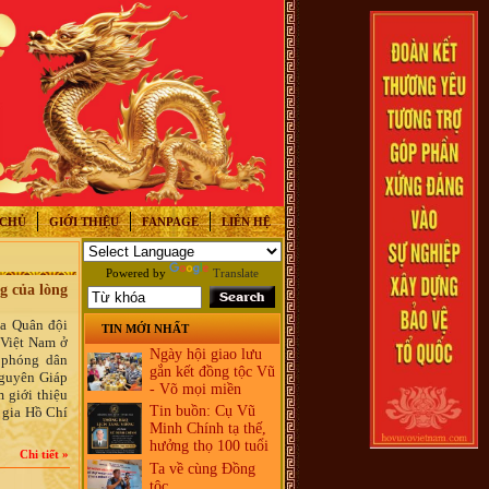
 CHỦ
GIỚI THIỆU
FANPAGE
LIÊN HỆ
Powered by
Translate
g của lòng
ủa Quân đội
TIN MỚI NHẤT
 Việt Nam ở
Ngày hội giao lưu
 phóng dân
gắn kết đồng tộc Vũ
Nguyên Giáp
- Võ mọi miền
 giới thiệu
Tin buồn: Cụ Vũ
 gia Hồ Chí
Minh Chính tạ thế,
hưởng thọ 100 tuổi
Chi tiết »
Ta về cùng Đồng
tộc