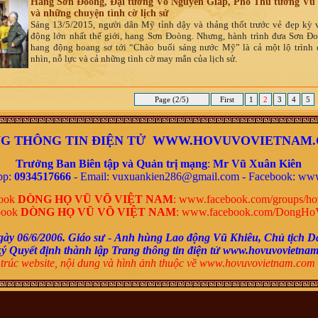
Hang Sơn Đoòng, Đại tướng Võ Nguyên Giáp, Phó Thủ tướng V
và những chuyện tình cờ lịch sử
Sáng 13/5/2015, người dân Mỹ tỉnh dậy và thảng thốt trước vẻ đẹp kỳ 
động lớn nhất thế giới, hang Sơn Đoòng. Nhưng, hành trình đưa Sơn Đ
hang động hoang sơ tới “Chào buổi sáng nước Mỹ” là cả một lộ trình 
nhìn, nỗ lực và cả những tình cờ may mắn của lịch sử.
Page (2/5)
First
1
2
3
4
5
G THÔNG TIN ĐIỆN TỬ WWW.HOVUVOVIETNAM
Trưởng Ban Biên tập và Quản trị mạng
:
Mr
Vũ Xuân Kiên
pp:
0934517666
- Email: vuxuankien286@gmail.com -
Facebook:
www
book
DÒNG HỌ VŨ VÕ VIỆT NAM
:
www.facebook.com/groups/ho
book
DÒNG HỌ VŨ VÕ VIỆT NAM
:
www.facebook.com/DongHo
gày 06/6/2006.
Giáo sư
-
Anh hùng Lao động Vũ Khiêu,
Chủ tịch D
ký
Quyết định thành lập Trang thông tin điện tử www.hovuvovietna
trúc website, nội dung và
hình ảnh thuộc về www.hovuvovietnam.com 