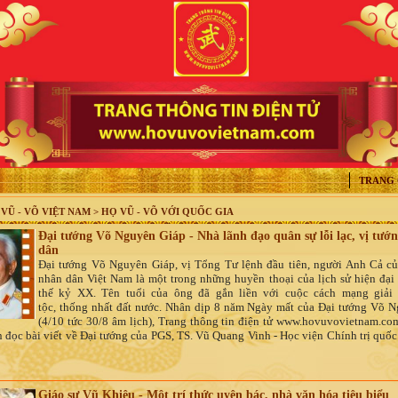
TRANG
VŨ - VÕ VIỆT NAM > HỌ VŨ - VÕ VỚI QUỐC GIA
Đại tướng Võ Nguyên Giáp - Nhà lãnh đạo quân sự lỗi lạc, vị tướn
dân
Đại tướng Võ Nguyên Giáp, vị Tổng Tư lệnh đầu tiên, người Anh Cả c
nhân dân Việt Nam là một trong những huyền thoại của lịch sử hiện đại
thế kỷ XX. Tên tuổi của ông đã gắn liền với cuộc cách mạng giải
tộc, thống nhất đất nước. Nhân dịp 8 năm Ngày mất của Đại tướng Võ 
(4/10 tức 30/8 âm lịch), Trang thông tin điện tử www.hovuvovietnam.com
n đọc bài viết về Đại tướng
của PGS, TS. Vũ Quang Vinh - Học viện Chính trị quốc
Giáo sư Vũ Khiêu - Một trí thức uyên bác, nhà văn hóa tiêu biểu