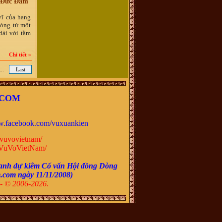
ũ Đức Đam
vĩ của hang
oòng từ một
dài với tầm
Chi tiết »
...
Last
.COM
.facebook.com/vuxuankien
vuvovietnam/
VuVoVietNam/
anh dự kiêm Cố vấn Hội đồng Dòng
m.com ngày
11/11/2008
)
- © 2006-2026.