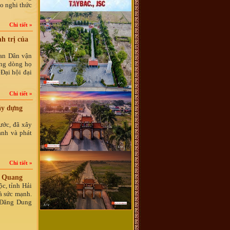
o nghi thức
Chi tiết »
h trị của
ban Dân vận
ồng dòng họ
Đại hội đại
Chi tiết »
ây dựng
ước, đã xây
ành và phát
Chi tiết »
n Quang
, tỉnh Hải
̀ sức mạnh.
c Đăng Dung