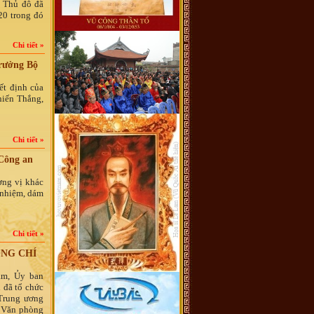
a Thủ đô đã
20 trong đó
Chi tiết »
rưởng Bộ
ết định của
hiến Thắng,
Chi tiết »
 Công an
ơng vị khác
 nhiệm, dám
Chi tiết »
ỒNG CHÍ
am, Ủy ban
 đã tổ chức
Trung ương
 Văn phòng