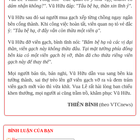
dám nhận không?"
. Vũ Hữu đáp:
"Tâu bệ hạ, thần xin lĩnh ý".
Vũ Hữu sau đó sai người mua gạch xếp từng chồng ngay ngắn
bên cổng thành. Khi công việc hoàn tất, viên quan nọ tỏ vẻ đắc
ý:
"Tâu bệ hạ, ở đây vẫn còn thừa một viên ạ".
Vũ Hữu đỡ viên gạch, bình tĩnh nói:
"Bẩm bệ hạ và các vị đại
thần, viên gạch này không thừa đâu. Tại mặt tường phía đông
bên kia có một viên gạch bị vỡ, thần đã cho thửa riêng viên
gạch này để thay thế".
Mọi người bán tín, bán nghi, Vũ Hữu dẫn vua sang bên kia
tường thành, sai thợ trèo lên gỡ viên gạch vỡ ra và đem trám
viên gạch mới vào thì vừa khít. Vua Lê rất hài lòng ban chiếu
khen thưởng, mọi người ai cũng trầm trồ, khâm phục Vũ Hữu.
THIÊN BÌNH
(theo VTCnews)
BÌNH LUẬN CỦA BẠN
(*)
Họ