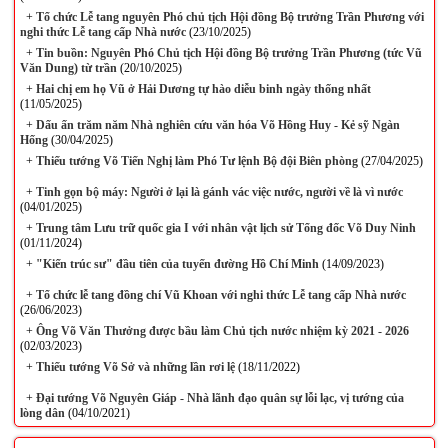
+
Tổ chức Lễ tang nguyên Phó chủ tịch Hội đồng Bộ trưởng Trần Phương với
nghi thức Lễ tang cấp Nhà nước
(23/10/2025)
+
Tin buồn: Nguyên Phó Chủ tịch Hội đồng Bộ trưởng Trần Phương (tức Vũ
Văn Dung) từ trần
(20/10/2025)
+
Hai chị em họ Vũ ở Hải Dương tự hào diễu binh ngày thống nhất
(11/05/2025)
+
Dấu ấn trăm năm Nhà nghiên cứu văn hóa Võ Hồng Huy - Kẻ sỹ Ngàn
Hống
(30/04/2025)
+
Thiếu tướng Võ Tiến Nghị làm Phó Tư lệnh Bộ đội Biên phòng
(27/04/2025)
+
Tinh gọn bộ máy: Người ở lại là gánh vác việc nước, người về là vì nước
(04/01/2025)
+
Trung tâm Lưu trữ quốc gia I với nhân vật lịch sử Tổng đốc Võ Duy Ninh
(01/11/2024)
+
"Kiến trúc sư" đầu tiên của tuyến đường Hồ Chí Minh
(14/09/2023)
+
Tổ chức lễ tang đồng chí Vũ Khoan với nghi thức Lễ tang cấp Nhà nước
(26/06/2023)
+
Ông Võ Văn Thưởng được bầu làm Chủ tịch nước nhiệm kỳ 2021 - 2026
(02/03/2023)
+
Thiếu tướng Võ Sở và những lần rơi lệ
(18/11/2022)
+
Đại tướng Võ Nguyên Giáp - Nhà lãnh đạo quân sự lỗi lạc, vị tướng của
lòng dân
(04/10/2021)