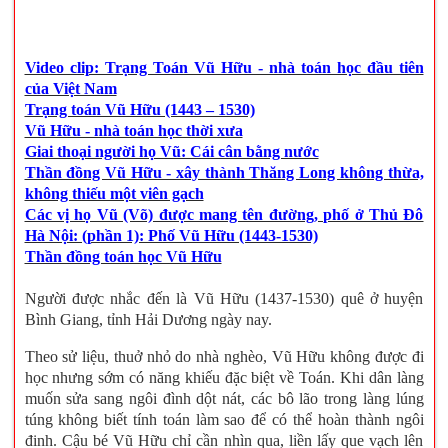
Video clip: Trạng Toán Vũ Hữu - nhà toán học đầu tiên
của Việt Nam
Trạng toán Vũ Hữu (1443 – 1530)
Vũ Hữu - nhà toán học thời xưa
Giai thoại người họ Vũ: Cái cân bằng nước
Thần đồng Vũ Hữu - xây thành Thăng Long không thừa,
không thiếu một viên gạch
Các vị họ Vũ (Võ) được mang tên đường, phố ở Thủ Đô
Hà Nội: (phần 1): Phố Vũ Hữu (1443-1530)
Thần đồng toán học Vũ Hữu
Người được nhắc đến là Vũ Hữu (1437-1530) quê ở huyện
Bình Giang, tỉnh Hải Dương ngày nay.
Theo sử liệu, thuở nhỏ do nhà nghèo, Vũ Hữu không được đi
học nhưng sớm có năng khiếu đặc biệt về Toán. Khi dân làng
muốn sửa sang ngôi đình dột nát, các bô lão trong làng lúng
túng không biết tính toán làm sao để có thể hoàn thành ngôi
đinh. Cậu bé Vũ Hữu chỉ cần nhìn qua, liền lấy que vạch lên