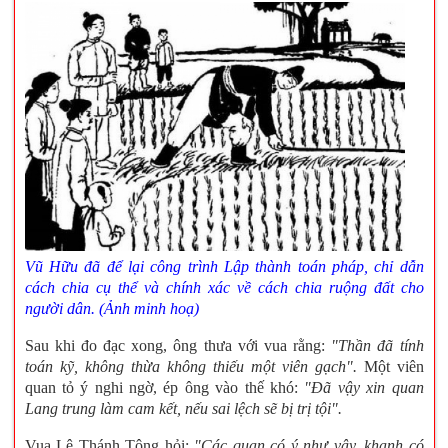
Vũ Hữu đã để lại công trình Lập thành toán pháp, chỉ dẫn
cách chia cụ thể và chính xác về cách chia ruộng đất cho
người dân. (Ảnh minh hoạ)
Sau khi đo đạc xong, ông thưa với vua rằng:
"Thần đã tính
toán kỹ, không thừa không thiếu một viên gạch".
Một viên
quan tỏ ý nghi ngờ, ép ông vào thế khó:
"Đã vậy xin quan
Lang trung làm cam kết, nếu sai lệch sẽ bị trị tội".
Vua Lê Thánh Tông hỏi:
"Các quan có ý như vậy, khanh có