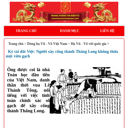
TRANG CHỦ
DANH MỤC
LIÊN HỆ
Trang chủ
>
Dòng họ Vũ - Võ Việt Nam
>
Họ Vũ - Võ với quốc gia >
Kỳ tài đất Việt: Người xây cổng thành Thăng Long không thừa
một viên gạch
Ông được coi là nhà
Toán học đầu tiên
của Việt Nam, danh
thần thời vua Lê
Thánh Tông, nổi
tiếng với việc tính
toán chính xác số
gạch để xây cổng
thành Thăng Long.