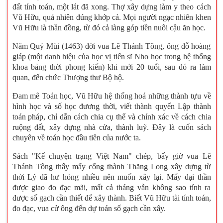
đất tính toán, một lát đã xong. Thợ xây dựng làm y theo cách
Vũ Hữu, quả nhiên đúng khớp cả. Mọi người ngạc nhiên khen
Vũ Hữu là thần đồng, từ đó cả làng góp tiền nuôi cậu ăn học.
Năm Quý Mùi (1463) đời vua Lê Thánh Tông, ông đỗ hoàng
giáp (một danh hiệu của học vị tiến sĩ Nho học trong hệ thống
khoa bảng thời phong kiến) khi mới 20 tuổi, sau đó ra làm
quan, đến chức Thượng thư Bộ hộ.
Đam mê Toán học, Vũ Hữu hệ thống hoá những thành tựu về
hình học và số học đương thời, viết thành quyển Lập thành
toán pháp, chỉ dẫn cách chia cụ thể và chính xác về cách chia
ruộng đất, xây dựng nhà cửa, thành luỹ. Đây là cuốn sách
chuyên về toán học đầu tiên của nước ta.
Sách "Kể chuyện trạng Việt Nam" chép, bấy giờ vua Lê
Thánh Tông thấy mấy cổng thành Thăng Long xây dựng từ
thời Lý đã hư hỏng nhiều nên muốn xây lại. Mấy đại thần
được giao đo đạc mãi, mất cả tháng vẫn không sao tính ra
được số gạch cần thiết để xây thành. Biết Vũ Hữu tài tính toán,
đo đạc, vua cử ông đến dự toán số gạch cần xây.