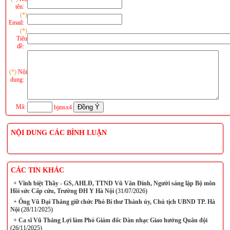
tên:
(*)
Email:
(*)
Tiêu
đề:
(*)
Nội
dung:
Mã:
bjmsx4
NỘI DUNG CÁC BÌNH LUẬN
CÁC TIN KHÁC
+
Vĩnh biệt Thầy - GS, AHLĐ, TTND Vũ Văn Đính, Người sáng lập Bộ môn
Hồi sức Cấp cứu, Trường ĐH Y Hà Nội
(31/07/2026)
+
Ông Vũ Đại Thắng giữ chức Phó Bí thư Thành ủy, Chủ tịch UBND TP. Hà
Nội
(28/11/2025)
+
Ca sĩ Vũ Thắng Lợi làm Phó Giám đốc Dàn nhạc Giao hưởng Quân đội
(26/11/2025)