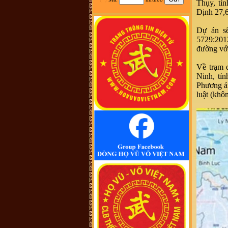
Thụy, tỉ
tộc Vũ-Võ.
Định 27,6
HBH :
Dạ con/cháu/em xin phép tìm
nhánh Võ Hy của cụ Võ Liêm ở làng
Thần Phù Huế ạ. Xin cám ơn
Dự án sẽ
vũ đình diện :
tổ tiên tôi tên là vũ
5729:201
chính trực chạy từ quận thái nguyên
đường với
vào nghệ an nay tôi đăng lên đây
không biết dòng họ vũ võ nào có tài
liệu của dòng họ tôi ko
Về trạm 
Võ Như Hoàng Phước :
Như Vũ
Ninh, tỉ
Phong bên trên có nói, từ thời HBT
đã có họ Vũ, rồi bao nhiêu họ
Phương án
Vũ/Võ không phải từ ông cụ Vũ
luật (khô
Hồn mà phát sinh ra. Ở đây mình
cũng không thấy cây phả hệ đầy đủ
từ dòng họ Vũ (Hồn). Như họ Võ
Như của mình ở Quảng Nam thì lại
phát tích từ ông Võ Như Phô, con
ông Võ Như Oanh di cư từ miền bắc
(không rõ tỉnh) vào từ năm 1667.
Việc tìm hiểu cội nguồn cũng chưa
đến điểm mấu chốt. Một số ông/bác
trong tộc họ dẫn về tộc Vũ/Võ với
cụ tổ Vũ Hồn nhưng không có cây
phả hệ để thấy sự gắn kết này. Mong
một ngày sẽ có cây phả hệ để mọi
con dân họ Vũ/Võ có thể biết dòng
máu trong mình từ đâu ra. Trân
trọng.
Vũ Phong :
Tôi thấy từ thời Hai Bà
TRưng đã có họ Vũ ,Các bác có thể
xem sự tích tướng quân Bát Nàn.Nên
nói họ Vũ ở ViệtNam xuất phát kỷ
13 -Với Ông tổ là Vũ Hồn ,là không
thuyết Phục.