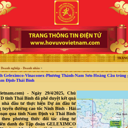
TRANG
>
Doanh nghiệp - Doanh nhân
>
h Geleximco-Vinaconex-Phương Thành-Nam Sơn-Hoàng Cầu trúng g
am Định-Thái Bình
vietnam.com) - Ngày 29/4/2025, Chủ
D tỉnh Thái Bình đã phê duyệt kết quả
n nhà đầu tư thực hiện Dự án đầu tư
 tuyến đường cao tốc Ninh Bình - Hải
đoạn qua tỉnh Nam Định và Thái Bình
 theo phương thức đối tác công tư
Liên danh do Tập đoàn GELEXIMCO