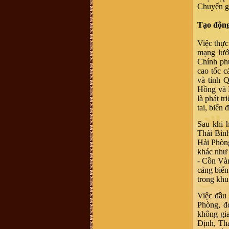
chúng tôi đã vào Nam từ đời Ông
Chuyển g
Bà. Hiện không cò thông tin với
giồng tộc. Gia đình chúng tôi thuộc
dòng "VŨ ĐÌNH". Rất mong có thể
Tạo độn
tìm được thông tin và Phả Hệ để có
thể Bái Tổ. Nếu có được thông tin
vui lòng liên hệ với chúng tôi qua
Việc thực
email : vuhovu2016@gmail.com
Xin chân thành cảm ơn
mạng lướ
võ hoàng Phong (Vũ Phong :
chi
Chính ph
họ mình ở xóm đông Thành, xã
cao tốc 
Vĩnh Thành, yên thành, Nghệ an
mình sống và làm việc tại TP.HCM,
và tỉnh 
ngay trong chi họ mình và cả gia
Hồng và B
đình mình người thì mang họ Vũ,
người mang họ Võ, dù biết đây chỉ
là phát t
là một, tuy nhiên khi dòng họ này di
tai, biến
cứ đến đất Nghệ An thì cần thống
nhất mang tên họ Võ, ko nên lẫn lộn
vì quá phiền phức với các thủ tục
Sau khi 
hành chính rồi, va sứ mệnh lịch sử
Thái Bì
đã trao cho vậy rồi thì cứ mang tên
họ cho đúng với lịch sử, với vùng
Hải Phòng
miền. dòng họ mình là dòng họ lớn,
khác như 
có tâm và có tầm, cần phát huy và
kết nối số đt mình 0941886979
- Cồn Vàn
Vũ Ngọc Ninh :
sáng nay có ng
cảng biển
xưng ban liên lạc dòng họ Vũ mời
trong khu
mua sách của dòng họ . số đt
0862049828 ; họ bảo sách phát
hành ở 193 Phan Huy Chú Q Hai Bà
Việc đầu
Trưng ( đc này ảo ) . giá cũng 400k
Phòng, đ
. ban liên xạc xác nhận lại giúp xem
đúng ko nha .
không gia
Vũ Minh Tuân :
Sáng nay có người
Định, Th
tên xưng tên Vũ Thế Hải SĐT: 0854