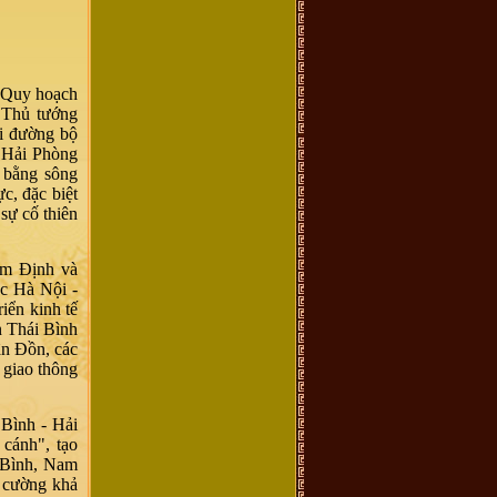
g Quy hoạch
 Thủ tướng
i đường bộ
ố Hải Phòng
g bằng sông
c, đặc biệt
 sự cố thiên
am Định và
ốc Hà Nội -
iển kinh tế
n Thái Bình
ân Đồn, các
 giao thông
 Bình - Hải
t cánh"
, tạo
 Bình, Nam
 cường khả