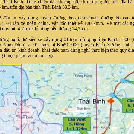
nh Thái Bình. Tổng chiều dài khoảng 60,9 km; trong đó, trên địa b
 km, trên địa bàn tỉnh Thái Bình 33,3 km.
 đầu tư xây dựng tuyến đường theo tiêu chuẩn đường bộ cao
2), 04 làn xe hoàn chỉnh, vận tốc thiết kế 120 km/h. Về mặt cắt n
 quy mô 4 làn xe, bề rộng nền đường 24,75 m.
dừng nghỉ, dự kiến sẽ xây dựng 01 trạm dừng nghỉ tại Km33+500 (
nh Nam Định) và 01 trạm tại Km51+900 (huyện Kiến Xương, tỉnh T
 đầu tư, kinh doanh, khai thác trạm dừng nghỉ thực hiện theo quy đị
ng thuộc phạm vi dự án này).