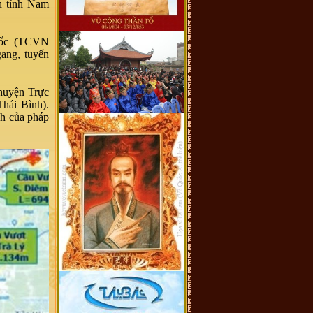
àn tỉnh Nam
 tốc (TCVN
gang, tuyến
huyện Trực
hái Bình).
nh của pháp