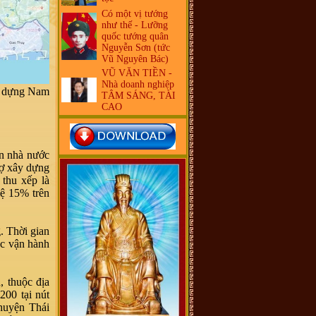
Có một vị tướng
như thế - Lưỡng
quốc tướng quân
Nguyễn Sơn (tức
Vũ Nguyên Bác)
VŨ VĂN TIỀN -
Nhà doanh nghiệp
y dựng Nam
TÂM SÁNG, TÀI
CAO
ốn nhà nước
rợ xây dựng
 thu xếp là
lệ 15% trên
. Thời gian
ác vận hành
 thuộc địa
00 tại nút
 huyện Thái