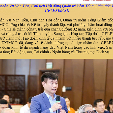
nhân Vũ Văn Tiền, Chủ tịch Hội đồng Quản trị kiêm Tổng Giám đốc 
GELEXIMCO.
ân Vũ Văn Tiền, Chủ tịch Hội đồng Quản trị kiêm Tổng Giám đố
O từng chia sẻ: Kể từ ngày thành lập, với phương châm hoạt động
 - Chia sẻ thành công”, trải qua chặng đường 32 năm, kiên định với 
 và các giá trị cốt lõi Tâm huyết - Sáng tạo - Hợp tác, Tập đoàn G
n trở thành một Tập đoàn kinh tế đa ngành với nhiều thành tựu rất đáng 
LEXIMCO đã, đang và sẽ dành những nguồn lực nhằm đưa GELE
p đoàn kinh tế đa ngành hàng đầu Việt Nam trong các lĩnh vực: Sả
ạ tầng Bất động sản, Tài chính - Ngân hàng và Thương mại Dịch vụ.