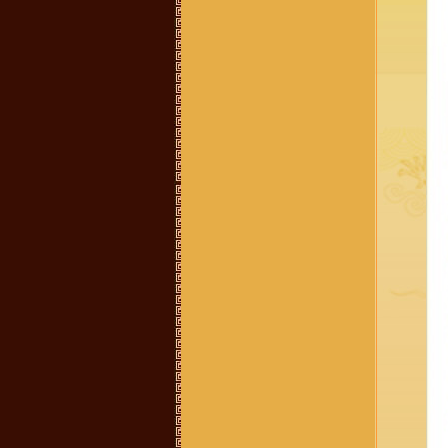
0899242688
Vũ Hồng Hải :
Cháu ở Hải Dương,
sn 92, muốn tìm hiểu nghiên cứu về
đời xưa, cụ tổ của mình
Vũ Võ Chí Dũng :
Hiện mình đang
sống tại Qui Nhơn, Bình Định. Cho
hỏi số đt hay địa chỉ của trưởng họ
Vũ Võ tại Qui Nhơn, Bình Định đc
ko ạ ? SĐT: 0963579007. Thanks
Hoàng Hoa :
Thanh phong bạn đã
bị lừa đảo Tiền quyển gia phả chỉ có
100k thôi nhé - chính thống luôn
cần liên lạc ban quản lý di tích dòng
họ vũ làng mộ Trạch hoặc trưởng
thôn
Vũ Thanh Phong :
Hôm nay cháu
có nhận được 1 cuộc điện thoại về
việc mua 1 quyển sách về dòng tộc
vũ võ với giá 400k, ông bà cô bác ơi
quyển sách đó có không ạ, dòng họ
vũ võ có xuất bản không ạ. Con cảm
ơn ạ.
vu van trang :
mik ở năm đinh chào
tất cả ae
Bùi Mạnh Hùng :
Xin kính hỏi quý
vị. Tôi rất băn khoăn ko biết là viết
hộ đến chi rồi đến phái đến nhánh
hay là họ đến phái đến chi đến
nhánh. Mong bậc bề trên chỉ bảo
dua. Chân thành cảm ơn
Vũ Xuân Tùng :
Mỗi lần con cháu ở
xa về, tìm đến mộ cụ Vũ Vĩnh Thái,
Mộ Trạch, Đống Dờm nhưng khó
quá, mong ban tổ chức thêm cho