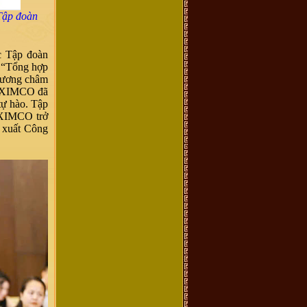
Tập đoàn
c Tập đoàn
 “Tổng hợp
phương châm
ELEXIMCO đã
tự hào. Tập
XIMCO trở
n xuất Công