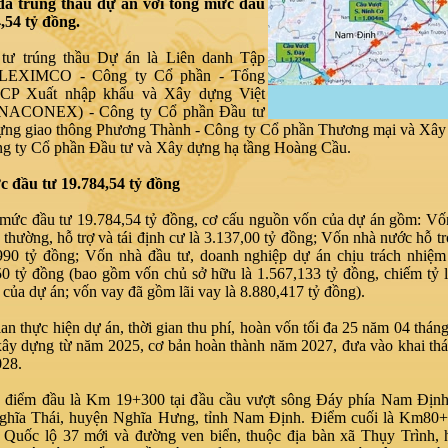
đã trúng thầu dự án với tổng mức đầu
,54 tỷ đồng.
tư trúng thầu Dự án là Liên danh Tập
LEXIMCO - Công ty Cổ phần - Tổng
 CP Xuất nhập khẩu và Xây dựng Việt
NACONEX) - Công ty Cổ phần Đầu tư
ựng giao thông Phương Thành - Công ty Cổ phần Thương mại và Xâ
ng ty Cổ phần Đầu tư và Xây dựng hạ tầng Hoàng Cầu.
 đầu tư 19.784,54 tỷ đồng
 mức đầu tư 19.784,54 tỷ đồng, cơ cấu nguồn vốn của dự án gồm: V
i thường, hỗ trợ và tái định cư là 3.137,00 tỷ đồng; Vốn nhà nước hỗ t
,990 tỷ đồng; Vốn nhà đầu tư, doanh nghiệp dự án chịu trách nhiệm
0 tỷ đồng (bao gồm vốn chủ sở hữu là 1.567,133 tỷ đồng, chiếm tỷ 
ủa dự án; vốn vay đã gồm lãi vay là 8.880,417 tỷ đồng).
ian thực hiện dự án, thời gian thu phí, hoàn vốn tối đa 25 năm 04 tháng
xây dựng từ năm 2025, cơ bản hoàn thành năm 2027, đưa vào khai th
028.
 điểm đầu là Km 19+300 tại đầu cầu vượt sông Đáy phía Nam Định,
ghĩa Thái, huyện Nghĩa Hưng, tỉnh Nam Định. Điểm cuối là Km80+2
a Quốc lộ 37 mới và đường ven biển, thuộc địa bàn xã Thụy Trình,