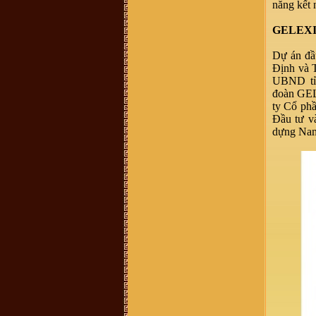
năng kết n
458 587, giới thiệu là người trong
BLL dòng họ ở 38 Hàng Chuối - Hà
nội và bán sách lịch sử dòng họ
GELEXIMC
400.000 đồng/bộ. Xin BLL xác
nhận giúp. Xin cảm ơn
Vũ Văn Sơn :
Tôi xin góp ý với Ban
Dự án đầ
quản trị nên thêm một mục thông tin
Định và 
ban điều hành dòng họ để cho cộng
đồng dòng họ còn biết cá nhân nào
UBND
t
đang giữ cương vị gì trong ban tổ
đoàn
GEL
chức điều hành của dòng họ cho tiện
liên hệ. Vào trang thông tin mà mù
ty Cổ ph
mờ tìm kiếm thông tin thấy khó quá
Đầu tư v
trandat :
em có việc cần liên hệ với
dựng Nam
trưởng thôn Mộ Trạch, admin hay ai
có sđt thì làm ơn cho em xin với ạ.
Em cám ơn!
vuhao21 :
anh em nao hoc cntt thi
vao w3schools hoc nhe!chao than ai
Vũ Thu Trang :
ai cho mik bt thêm
về những nét văn hóa liên quan tới
đền thờ vũ cố đc ko
Vũ Văn Tuấn :
Cháu thấy mọi thông
tin đầy đủ, nhưng những cuốn sách
nói về dòng họ VŨ VÕ nên chuyển
sang bản điện tử PDF để cho mọi
người có thể tải xuống đọc. Nhiều
người biết đó là điều tốt, đây là dự
án làm sách điện tử rất cần thiết vì
nó có sức lan toả nhanh nhất. Cháu
xin chân thành cảm ơn!
Võ Chí Thành :
Con Cháu họ Vũ
Võ Việt Nam muốn tìm hiểu và trở
về cội nguồn thăm quê cha đất tổ ạ!