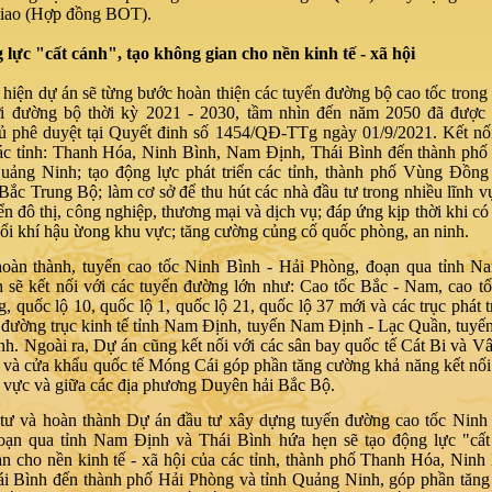
iao (Hợp đồng BOT).
g lực
"cất cánh"
, tạo không gian cho nền kinh tế - xã hội
 hiện dự án sẽ từng bước hoàn thiện các tuyến đường bộ cao tốc tron
i đường bộ thời kỳ 2021 - 2030, tầm nhìn đến năm 2050 đã được
ủ phê duyệt tại Quyết đinh số 1454/QĐ-TTg ngày 01/9/2021. Kết nố
các tỉnh: Thanh Hóa, Ninh Bình, Nam Định, Thái Bình đến thành ph
Quảng Ninh; tạo động lực phát triển các tỉnh, thành phố Vùng Đồn
ắc Trung Bộ; làm cơ sở để thu hút các nhà đầu tư trong nhiều lĩnh vự
riển đô thị, công nghiệp, thương mại và dịch vụ; đáp ứng kịp thời khi có
 đổi khí hậu ừong khu vực; tăng cường củng cố quốc phòng, an ninh.
hoàn thành, tuyến cao tốc
Ninh Bình - Hải Phòng, đoạn qua tỉnh N
nh
sẽ kết nối với các tuyến đường lớn như: Cao tốc Bắc - Nam, cao t
, quốc lộ 10, quốc lộ 1, quốc lộ 21, quốc lộ 37 mới và các trục phát tr
đường trục kinh tế tỉnh Nam Định, tuyến Nam Định - Lạc Quần, tuyế
h. Ngoài ra, Dự án cũng kết nối với các sân bay quốc tế Cát Bi và V
 và cửa khẩu quốc tế Móng Cái góp phần tăng cường khả năng kết nối
 vực và giữa các địa phương Duyên hải Bắc Bộ.
 tư và hoàn thành Dự án đầu tư xây dựng tuyến đường cao tốc Ninh
oạn qua tỉnh Nam Định và Thái Bình hứa hẹn sẽ tạo động lực
"cấ
n cho nền kinh tế - xã hội của các tỉnh, thành phố
Thanh Hóa, Ninh
ái Bình
đến thành phố Hải Phòng và tỉnh Quảng Ninh, góp phần tăng