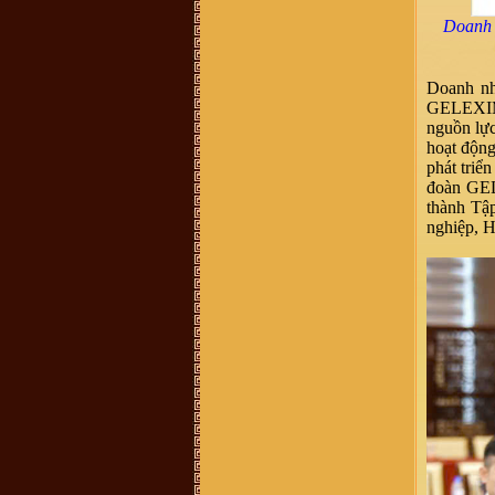
chức năng định vị các địa danh này
để con cháu thuận tiện hơn khi về
Doanh 
thăm đất tổ
Võ Văn Bình :
Thuân Lộc Hồng
Lĩnh Hà Tĩnh.
Anh Nguyen :
Co ai o gan cho minh
Doanh nh
hoi tham bac Vu Thien Huu con
GELEXIMC
khoe khong? Minh la khach hang
cua bac Huu cach day nhieu nam
nguồn lực
roi, nhung con giu tinh cam quy
hoạt động
trong.
phát triể
Võ Thành Quân :
Xin các vị tiền
bối Họ tộc Vũ-Võ cho con xin thỉnh
đoàn GE
giáo. do ông nội mất sớm nên không
thành Tậ
thể hỏi được ông. hiện nay trong họ
tộc có một số chi có danh xưng
nghiệp, H
"Thái Nguyên Quận" nghĩa là gì? xin
các vị chỉ bảo và đừng chê trách tiểu
bối
Vũ Đắc Dũng :
Xin chào
Vũ Hữu Thọ :
Xin chào dòng họ Vũ
- Võ. Tôi xin hỏi nhà thờ họ Vũ -
Võ ở Thái Bình địa chỉ như thế nào ạ
vu dinh tuong :
muon tim lai noi coi
nguon ma kho qua , em o son la . dc
biet ong noi em theo ba cu len day
tu lau lam roi . chi biet que o duoi
xuoi
Nguyễn Xuân hảo :
Xin kính chào
quý vi dòng họ Vũ. Cháu/anh/em
không phải con cháu dòng họ Vũ
nhưng hiện tại đang hoàn thành luận
án tiến sĩ tại ĐHSP Hà Nội với đề tài
"Khảo cứu văn bản Hoa trình thi tập"