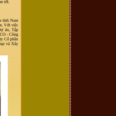
n tới.
a tỉnh Nam
. Với việc
Dự án, Tập
CO - Công
ty Cổ phần
mại và Xây