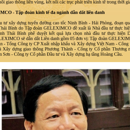
ối giao thông liên vùng, kết nối các trục phát triển kinh tế trong thời gia
O - Tập đoàn kinh tế đa ngành dẫn dắt liên danh
u tư xây dựng tuyến đường cao tốc Ninh Bình - Hải Phòng, đoạn qu
Thái Bình do Tập đoàn
GELEXIMCO đề xuất là Nhà đầu tư thực hiện
ỉnh Thái Bình
phê duyệt kết quả lựa chọn nhà đầu tư thực hiện 
EXIMCO sẽ dẫn dắt Liên danh gồm 05 đơn vị:
Tập đoàn GELEXIM
ần - Tổng Công ty CP Xuất nhập khẩu và Xây dựng Việt Nam - Công 
à Xây dựng giao thông Phương Thành - Công ty Cổ phần Thương 
 Sơn - Công ty Cổ phần Đầu tư và Xây dựng hạ tầng Hoàng Cầu.