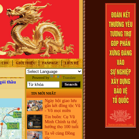
 CHỦ
GIỚI THIỆU
FANPAGE
LIÊN HỆ
Powered by
Translate
ói thầu
TIN MỚI NHẤT
Ngày hội giao lưu
gắn kết đồng tộc Vũ
- Võ mọi miền
Tin buồn: Cụ Vũ
Minh Chính tạ thế,
hưởng thọ 100 tuổi
Ta về cùng Đồng
tộc