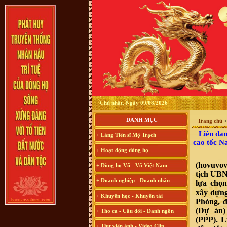
Chủ nhật, Ngày 09/08/2026
DANH MỤC
Trang chủ
Liên dan
+ Làng Tiến sĩ Mộ Trạch
cao tốc N
+ Hoạt động dòng họ
(hovuvo
+ Dòng họ Vũ - Võ Việt Nam
tịch UBN
+ Doanh nghiệp - Doanh nhân
lựa chọ
xây dựng
+ Khuyến học - Khuyến tài
Phòng, 
(Dự án)
+ Thơ ca - Câu đối - Danh ngôn
(PPP). 
+ Thư viện ảnh - Video Clip