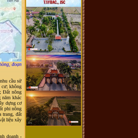
hòng, đoạn
 nhu cầu sử
h cư; không
a; Đất nông
ng năm khác
xây dựng cơ
ất phi nông
 trang, đất
ật liệu xây
nh doanh -