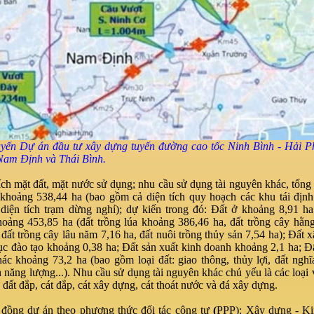
yến Dự án đầu tư xây dựng tuyến đường cao tốc Ninh Bình - Hải P
Nam Định và Thái Bình.
ích mặt đất, mặt nước sử dụng; nhu cầu sử dụng tài nguyên khác, tổng
 khoảng 538,44 ha (bao gồm cả diện tích quy hoạch các khu tái địn
diện tích trạm dừng nghỉ); dự kiến trong đó: Đất ở khoảng 8,91 h
hoảng 453,85 ha (đất trồng lúa khoảng 386,46 ha, đất trồng cây hằ
 đất trồng cây lâu năm 7,16 ha, đất nuôi trồng thủy sản 7,54 ha); Đất 
ục đào tạo khoảng 0,38 ha; Đất sản xuất kinh doanh khoảng 2,1 ha; Đ
ác khoảng 73,2 ha (bao gồm loại đất: giao thông, thủy lợi, đất nghĩa
h năng lượng...). Nhu cầu sử dụng tài nguyên khác chủ yếu là các loại v
đất đắp, cát đắp, cát xây dựng, cát thoát nước và đá xây dựng.
 đồng dự án theo phương thức đối tác công tư
(
PPP): Xây dựng - Ki