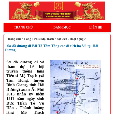
TRANG CHỦ
DANH MỤC
LIÊN HỆ
Trang chủ
>
Làng Tiến sĩ Mộ Trạch
>
Sự kiện - Hoạt động >
Sơ đồ đường đi Bái Tổ Tầm Tông các di tích họ Vũ tại Hải
Dương
Sơ đồ đường đi và
tham dự Lễ hội
truyền thống làng
Tiến sĩ Mộ Trạch (xã
Tân Hồng, huyện
Bình Giang, tỉnh Hải
Dương) xuân Ất Mùi
2015 nhân kỷ niệm
1211 năm ngày sinh
Đức Thần Tổ Vũ
Hồn - Thành hoàng
làng Mộ Trạch