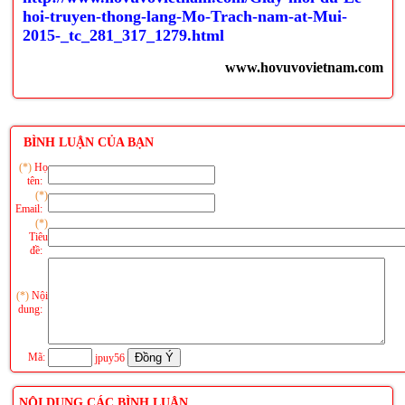
hoi-truyen-thong-lang-Mo-Trach-nam-at-Mui-
2015-_tc_281_317_1279.html
www.hovuvovietnam.com
BÌNH LUẬN CỦA BẠN
(*)
Họ
tên:
(*)
Email:
(*)
Tiêu
đề:
(*)
Nội
dung:
Mã:
jpuy56
NỘI DUNG CÁC BÌNH LUẬN