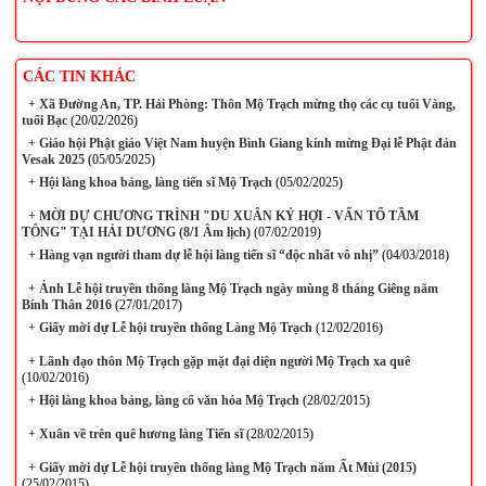
CÁC TIN KHÁC
+
Xã Đường An, TP. Hải Phòng: Thôn Mộ Trạch mừng thọ các cụ tuổi Vàng,
tuổi Bạc
(20/02/2026)
+
Giáo hội Phật giáo Việt Nam huyện Bình Giang kính mừng Đại lễ Phật đản
Vesak 2025
(05/05/2025)
+
Hội làng khoa bảng, làng tiến sĩ Mộ Trạch
(05/02/2025)
+
MỜI DỰ CHƯƠNG TRÌNH "DU XUÂN KỶ HỢI - VẤN TỔ TẦM
TÔNG" TẠI HẢI DƯƠNG (8/1 Âm lịch)
(07/02/2019)
+
Hàng vạn người tham dự lễ hội làng tiến sĩ “độc nhất vô nhị”
(04/03/2018)
+
Ảnh Lễ hội truyền thống làng Mộ Trạch ngày mùng 8 tháng Giêng năm
Bính Thân 2016
(27/01/2017)
+
Giấy mời dự Lễ hội truyền thống Làng Mộ Trạch
(12/02/2016)
+
Lãnh đạo thôn Mộ Trạch gặp mặt đại diện người Mộ Trạch xa quê
(10/02/2016)
+
Hội làng khoa bảng, làng cổ văn hóa Mộ Trạch
(28/02/2015)
+
Xuân về trên quê hương làng Tiến sĩ
(28/02/2015)
+
Giấy mời dự Lễ hội truyền thống làng Mộ Trạch năm Ất Mùi (2015)
(25/02/2015)