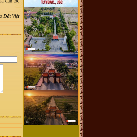
ủa dân tộc
o Đất Việt