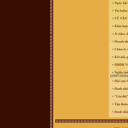
chúng tôi đã vào Nam từ đời Ông
+
Ngày hội 
Bà. Hiện không cò thông tin với
giồng tộc. Gia đình chúng tôi thuộc
+
Tin buồn:
dòng "VŨ ĐÌNH". Rất mong có thể
tìm được thông tin và Phả Hệ để có
thể Bái Tổ. Nếu có được thông tin
+
VŨ VĂN T
vui lòng liên hệ với chúng tôi qua
email : vuhovu2016@gmail.com
+
Khái lược
Xin chân thành cảm ơn
võ hoàng Phong (Vũ Phong :
chi
+
A video c
họ mình ở xóm đông Thành, xã
Vĩnh Thành, yên thành, Nghệ an
+
Doanh nhâ
mình sống và làm việc tại TP.HCM,
ngay trong chi họ mình và cả gia
+
Chăm lo vi
đình mình người thì mang họ Vũ,
người mang họ Võ, dù biết đây chỉ
+
Kết nối, 
là một, tuy nhiên khi dòng họ này di
cứ đến đất Nghệ An thì cần thống
nhất mang tên họ Võ, ko nên lẫn lộn
+
HĐDH Vũ -
vì quá phiền phức với các thủ tục
hành chính rồi, va sứ mệnh lịch sử
+
Nghĩa tình
đã trao cho vậy rồi thì cứ mang tên
(24/07/2026)
họ cho đúng với lịch sử, với vùng
+
Hội cựu C
miền. dòng họ mình là dòng họ lớn,
có tâm và có tầm, cần phát huy và
kết nối số đt mình 0941886979
+
Danh nhân
Vũ Ngọc Ninh :
sáng nay có ng
+
"Lên đời"
xưng ban liên lạc dòng họ Vũ mời
mua sách của dòng họ . số đt
0862049828 ; họ bảo sách phát
+
Tập đoàn 
hành ở 193 Phan Huy Chú Q Hai Bà
Trưng ( đc này ảo ) . giá cũng 400k
+
Danh nhân
. ban liên xạc xác nhận lại giúp xem
đúng ko nha .
Vũ Minh Tuân :
Sáng nay có người
tên xưng tên Vũ Thế Hải SĐT: 0854