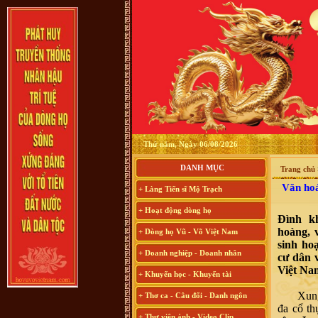
Thứ năm, Ngày 06/08/2026
DANH MỤC
Trang chủ
Văn hoá
+ Làng Tiến sĩ Mộ Trạch
+ Hoạt động dòng họ
Đình k
hoàng, 
+ Dòng họ Vũ - Võ Việt Nam
sinh ho
+ Doanh nghiệp - Doanh nhân
cư dân 
Việt Na
+ Khuyến học - Khuyến tài
Xung qu
+ Thơ ca - Câu đối - Danh ngôn
đa cổ th
+ Thư viện ảnh - Video Clip