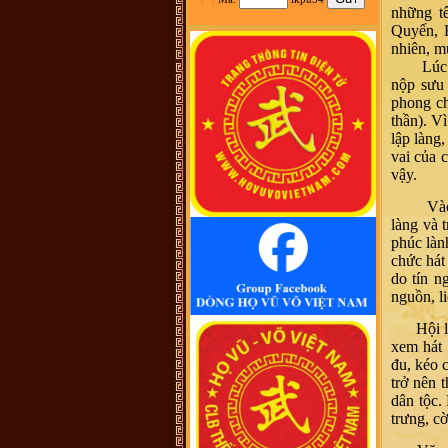
những t
tộc Vũ-Võ.
Quyến, 
HBH :
Dạ con/cháu/em xin phép tìm
nhánh Võ Hy của cụ Võ Liêm ở làng
nhiên, m
Thần Phù Huế ạ. Xin cám ơn
Lúc đầu 
vũ đình diện :
tổ tiên tôi tên là vũ
nộp sưu 
chính trực chạy từ quận thái nguyên
vào nghệ an nay tôi đăng lên đây
phong ch
không biết dòng họ vũ võ nào có tài
thần). V
liệu của dòng họ tôi ko
lập làng
Võ Như Hoàng Phước :
Như Vũ
Phong bên trên có nói, từ thời HBT
vai của 
đã có họ Vũ, rồi bao nhiêu họ
vậy.
Vũ/Võ không phải từ ông cụ Vũ
Hồn mà phát sinh ra. Ở đây mình
cũng không thấy cây phả hệ đầy đủ
Vào ngà
từ dòng họ Vũ (Hồn). Như họ Võ
Như của mình ở Quảng Nam thì lại
làng và 
phát tích từ ông Võ Như Phô, con
phúc làn
ông Võ Như Oanh di cư từ miền bắc
(không rõ tỉnh) vào từ năm 1667.
chức hát
Việc tìm hiểu cội nguồn cũng chưa
do tín n
đến điểm mấu chốt. Một số ông/bác
trong tộc họ dẫn về tộc Vũ/Võ với
nguồn, l
cụ tổ Vũ Hồn nhưng không có cây
phả hệ để thấy sự gắn kết này. Mong
Hội làng
một ngày sẽ có cây phả hệ để mọi
con dân họ Vũ/Võ có thể biết dòng
xem hát 
máu trong mình từ đâu ra. Trân
đu, kéo c
trọng.
trở nên 
Vũ Phong :
Tôi thấy từ thời Hai Bà
TRưng đã có họ Vũ ,Các bác có thể
dân tộc.
xem sự tích tướng quân Bát Nàn.Nên
trưng, cờ
nói họ Vũ ở ViệtNam xuất phát kỷ
13 -Với Ông tổ là Vũ Hồn ,là không
thuyết Phục.