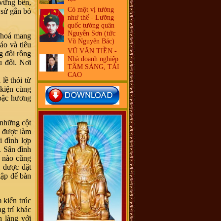
 vững bền,
Có một vị tướng
 sử gắn bó
như thế - Lưỡng
quốc tướng quân
Nguyễn Sơn (tức
 hoá mang
Vũ Nguyên Bác)
áo và tiêu
VŨ VĂN TIỀN -
g đôi rồng
Nhà doanh nghiệp
u đối. Nơi
TÂM SÁNG, TÀI
CAO
lề thói từ
 kiện cùng
 bậc hương
những cột
c được làm
 đình lợp
. Sân đình
c nào cũng
i được đặt
tập để bàn
kiến trúc
g trí khác
h làng với