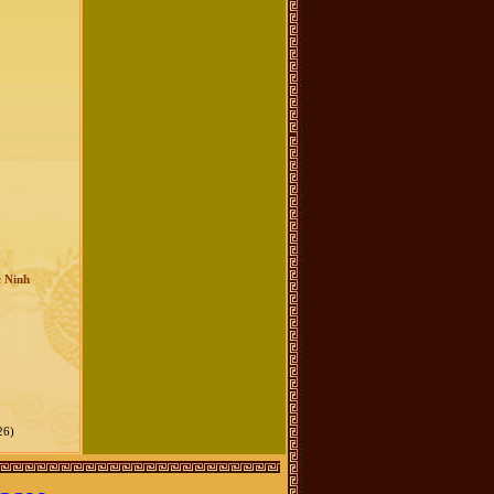
c Ninh
26)