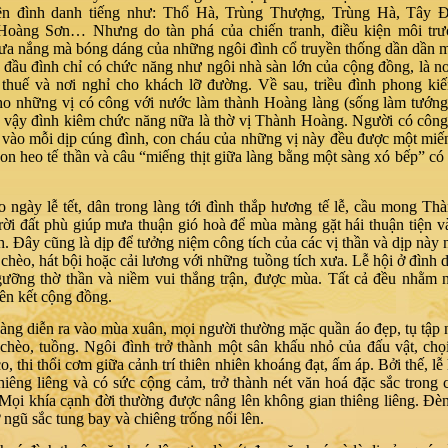
ên đình danh tiếng như: Thổ Hà, Trùng Thượng, Trùng Hà, Tây 
Hoàng Sơn… Nhưng do tàn phá của chiến tranh, điều kiện môi trườ
ưa nắng mà bóng dáng của những ngôi đình cổ truyền thống dần dần m
đình chỉ có chức năng như ngôi nhà sàn lớn của cộng đồng, là nơi
thuế và nơi nghỉ cho khách lỡ đường. Về sau, triều đình phong ki
o những vị có công với nước làm thành Hoàng làng (sống làm tướng
ì vậy đình kiêm chức năng nữa là thờ vị Thành Hoàng. Người có công
, vào mỗi dịp cúng đình, con cháu của những vị này đều được một miến
con heo tế thần và câu “miếng thịt giữa làng bằng một sàng xó bếp” có 
y lễ tết, dân trong làng tới đình thắp hương tế lễ, cầu mong Th
trời đất phù giúp mưa thuận gió hoà để mùa màng gặt hái thuận tiện v
h. Đây cũng là dịp để tưởng niệm công tích của các vị thần và dịp này n
 chèo, hát bội hoặc cải lương với những tuồng tích xưa. Lễ hội ở đình d
gưỡng thờ thần và niềm vui thắng trận, được mùa. Tất cả đều nhằm 
iên kết cộng đồng.
 diễn ra vào mùa xuân, mọi người thường mặc quần áo đẹp, tụ tập 
chèo, tuồng. Ngôi đình trở thành một sân khấu nhỏ của đấu vật, chọ
o, thi thổi cơm giữa cảnh trí thiên nhiên khoáng đạt, ấm áp. Bởi thế, lễ
thiêng liêng và có sức cộng cảm, trở thành nét văn hoá đặc sắc trong
 Mọi khía cạnh đời thường được nâng lên không gian thiêng liêng. Đè
 ngũ sắc tung bay và chiêng trống nổi lên.