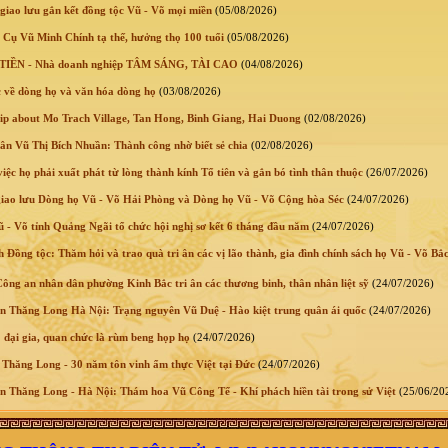
giao lưu gắn kết đồng tộc Vũ - Võ mọi miền
(05/08/2026)
 Cụ Vũ Minh Chính tạ thế, hưởng thọ 100 tuổi
(05/08/2026)
IỀN - Nhà doanh nghiệp TÂM SÁNG, TÀI CAO
(04/08/2026)
 về dòng họ và văn hóa dòng họ
(03/08/2026)
lip about Mo Trach Village, Tan Hong, Binh Giang, Hai Duong
(02/08/2026)
n Vũ Thị Bích Nhuần: Thành công nhờ biết sẻ chia
(02/08/2026)
ệc họ phải xuất phát từ lòng thành kính Tổ tiên và gắn bó tình thân thuộc
(26/07/2026)
giao lưu Dòng họ Vũ - Võ Hải Phòng và Dòng họ Vũ - Võ Cộng hòa Séc
(24/07/2026)
 Võ tỉnh Quảng Ngãi tổ chức hội nghị sơ kết 6 tháng đầu năm
(24/07/2026)
 Đồng tộc: Thăm hỏi và trao quà tri ân các vị lão thành, gia đình chính sách họ Vũ - Võ Bắ
ông an nhân dân phường Kinh Bắc tri ân các thương binh, thân nhân liệt sỹ
(24/07/2026)
 Thăng Long Hà Nội: Trạng nguyên Vũ Duệ - Hào kiệt trung quân ái quốc
(24/07/2026)
 đại gia, quan chức là rùm beng họp họ
(24/07/2026)
Thăng Long - 30 năm tôn vinh ẩm thực Việt tại Đức
(24/07/2026)
 Thăng Long - Hà Nội: Thám hoa Vũ Công Tể - Khí phách hiền tài trong sử Việt
(25/06/20