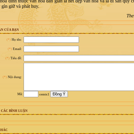
đình thuộc văn hoá dân gian là nét đẹp văn hoá và là di sản quý c
 gìn giữ và phát huy.
The
N CỦA BẠN
(*)
Họ tên:
(*)
Email:
(*)
Tiêu đề:
(*)
Nội dung:
Mã:
cemtx1
 CÁC BÌNH LUẬN
KHÁC