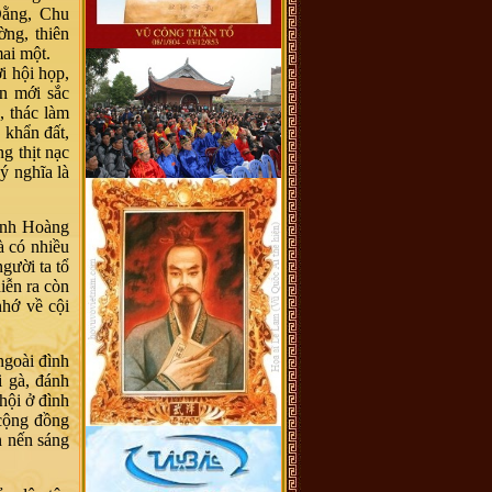
Đằng, Chu
ng, thiên
ai một.
 hội họp,
ến mới sắc
, thác làm
 khẩn đất,
g thịt nạc
ý nghĩa là
ành Hoàng
à có nhiều
gười ta tổ
iễn ra còn
nhớ về cội
ngoài đình
i gà, đánh
 hội ở đình
 cộng đồng
n nến sáng