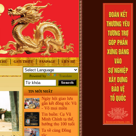
 CHỦ
GIỚI THIỆU
FANPAGE
LIÊN HỆ
Powered by
Translate
TIN MỚI NHẤT
Ngày hội giao lưu
gắn kết đồng tộc Vũ
- Võ mọi miền
Tin buồn: Cụ Vũ
Minh Chính tạ thế,
hưởng thọ 100 tuổi
Ta về cùng Đồng
tộc