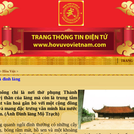
TRANG
>
Hồn Việt
>
 đình làng
hông chỉ là nơi thờ phụng Thành
vị thần của làng mà còn là trung tâm
ạt văn hoá gắn bó với một cộng đồng
và mang đặc trưng văn minh lúa nước
m. (Ảnh Đình làng Mộ Trạch)
anh ngôi đình thường có những cây
ụ, bóng râm mát, hồ sen và một khoảng