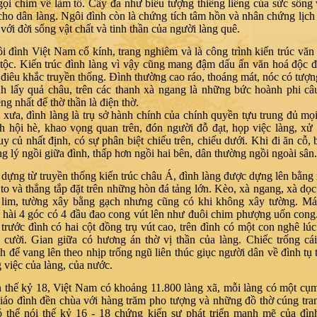
gọi chim về làm tổ. Cây đa như biểu tượng thiêng liêng của sức sống
cho dân làng. Ngôi đình còn là chứng tích tâm hồn và nhân chứng lịch
t với đời sống vật chất và tinh thần của người làng quê.
h Việt Nam cổ kính, trang nghiêm và là công trình kiến trúc văn
 tộc. Kiến trúc đình làng vì vậy cũng mang đậm dấu ấn văn hoá độc đ
 điêu khắc truyền thống. Đình thường cao ráo, thoáng mát, nóc có tượn
nh lấy quả châu, trên các thanh xà ngang là những bức hoành phi câ
êng nhất để thờ thần là điện thờ.
, đình làng là trụ sở hành chính của chính quyền tựu trung đủ mọi 
h hội hè, khao vọng quan trên, đón người đỗ đạt, họp việc làng, xử
y củ nhất định, có sự phân biệt chiếu trên, chiếu dưới. Khi đi ăn cỗ,
ng lý ngồi giữa đình, thấp hơn ngồi hai bên, dân thường ngồi ngoài sân.
 từ truyền thống kiến trúc châu Á, đình làng được dựng lên bằng 
, to và thẳng tắp đặt trên những hòn đá tảng lớn. Kèo, xà ngang, xà dọ
lim, tường xây bằng gạch nhưng cũng có khi không xây tường. Mái
 hài 4 góc có 4 đầu đao cong vút lên như đuôi chim phượng uốn cong
, trước đình có hai cột đồng trụ vút cao, trên đình có một con nghê lú
 cười. Gian giữa có hương án thờ vị thần của làng. Chiếc trống cá
nh để vang lên theo nhịp trống ngũ liên thúc giục người dân về đình tụ 
g việc của làng, của nước.
 kỷ 18, Việt Nam có khoảng 11.800 làng xã, mỗi làng có một cụm 
giáo đình đền chùa với hàng trăm pho tượng và những đồ thờ cúng tran
 thể nói thế kỷ 16 - 18 chứng kiến sự phát triển mạnh mẽ của đìn