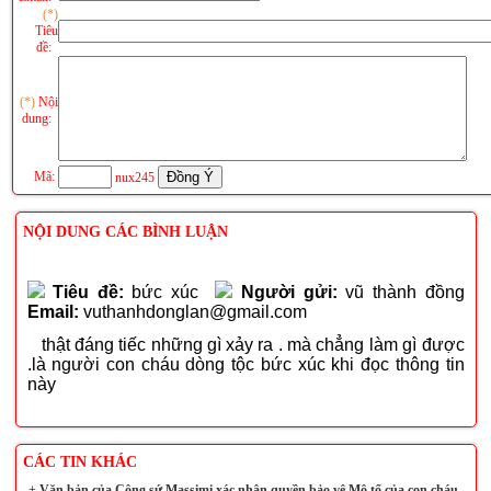
(*)
Tiêu
đề:
(*)
Nội
dung:
Mã:
nux245
NỘI DUNG CÁC BÌNH LUẬN
Tiêu đề:
bức xúc
Người gửi:
vũ thành đồng
Email:
vuthanhdonglan@gmail.com
thật đáng tiếc những gì xảy ra . mà chẳng làm gì được
.là người con cháu dòng tộc bức xúc khi đọc thông tin
này
CÁC TIN KHÁC
+
Văn bản của Công sứ Massimi xác nhận quyền bảo vệ Mộ tổ của con cháu