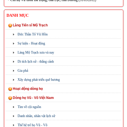
+
Chi họ Vũ thôn Ba Động, Gia Lộc, Hải Dương
(31/05/2012)
DANH MỤC
Làng Tiến sĩ Mộ Trạch
Đức Thần Tổ Vũ Hồn
Sự kiện - Hoạt động
Làng Mộ Trạch xưa và nay
Di tích lịch sử - thắng cảnh
Gia phả
Xây dựng phát triển quê hương
Hoạt động dòng họ
Dòng họ Vũ - Võ Việt Nam
Tìm về cội nguồn
Danh nhân, nhân vật lịch sử
Thế hệ trẻ họ Vũ - Võ