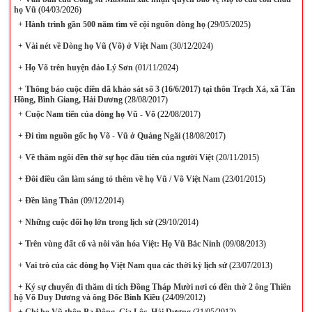
họ Vũ
(04/03/2026)
+
Hành trình gần 500 năm tìm về cội nguồn dòng họ
(29/05/2025)
+
Vài nét về Dòng họ Vũ (Võ) ở Việt Nam
(30/12/2024)
+
Họ Võ trên huyện đảo Lý Sơn
(01/11/2024)
+
Thông báo cuộc điền dã khảo sát số 3 (16/6/2017) tại thôn Trạch Xá, xã Tân
Hồng, Bình Giang, Hải Dương
(28/08/2017)
+
Cuộc Nam tiến của dòng họ Vũ - Võ
(22/08/2017)
+
Đi tìm nguồn gốc họ Võ - Vũ ở Quảng Ngãi
(18/08/2017)
+
​Về thăm ngôi đền thờ sự học đầu tiên của người Việt
(20/11/2015)
+
Đôi điều cần làm sáng tỏ thêm về họ Vũ / Võ Việt Nam
(23/01/2015)
+
Đền làng Thân
(09/12/2014)
+
Những cuộc đổi họ lớn trong lịch sử
(29/10/2014)
+
Trên vùng đất cổ và nôi văn hóa Việt: Họ Vũ Bắc Ninh
(09/08/2013)
+
Vai trò của các dòng họ Việt Nam qua các thời kỳ lịch sử
(23/07/2013)
+
Ký sự chuyến đi thăm di tích Đồng Tháp Mười nơi có đền thờ 2 ông Thiên
hộ Võ Duy Dương và ông Đốc Binh Kiều
(24/09/2012)