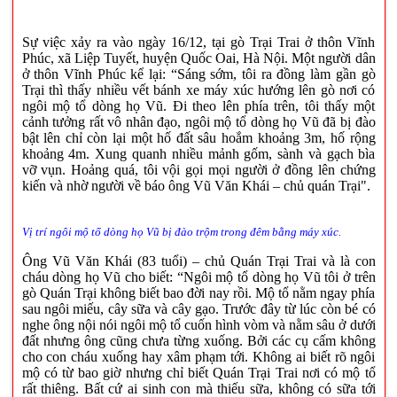
Sự việc xảy ra vào ngày 16/12, tại gò Trại Trai ở thôn Vĩnh
Phúc, xã Liệp Tuyết, huyện Quốc Oai, Hà Nội. Một người dân
ở thôn Vĩnh Phúc kể lại: “Sáng sớm, tôi ra đồng làm gần gò
Trại thì thấy nhiều vết bánh xe máy xúc hướng lên gò nơi có
ngôi mộ tổ dòng họ Vũ. Đi theo lên phía trên, tôi thấy một
cảnh tưởng rất vô nhân đạo, ngôi mộ tổ dòng họ Vũ đã bị đào
bật lên chỉ còn lại một hố đất sâu hoắm khoảng 3m, hố rộng
khoảng 4m. Xung quanh nhiều mảnh gốm, sành và gạch bìa
vỡ vụn. Hoảng quá, tôi vội gọi mọi người ở đồng lên chứng
kiến và nhờ người về báo ông Vũ Văn Khái – chủ quán Trại".
Vị trí ngôi mộ tổ dòng họ Vũ bị đào trộm trong đêm bằng máy xúc.
Ông Vũ Văn Khái (83 tuổi) – chủ Quán Trại Trai và là con
cháu dòng họ Vũ cho biết: “Ngôi mộ tổ dòng họ Vũ tôi ở trên
gò Quán Trại không biết bao đời nay rồi. Mộ tổ nằm ngay phía
sau ngôi miếu, cây sữa và cây gạo. Trước đây từ lúc còn bé có
nghe ông nội nói ngôi mộ tổ cuốn hình vòm và nằm sâu ở dưới
đất nhưng ông cũng chưa từng xuống. Bởi các cụ cấm không
cho con cháu xuống hay xâm phạm tới. Không ai biết rõ ngôi
mộ có từ bao giờ nhưng chỉ biết Quán Trại Trai nơi có mộ tổ
rất thiêng. Bất cứ ai sinh con mà thiếu sữa, không có sữa tới