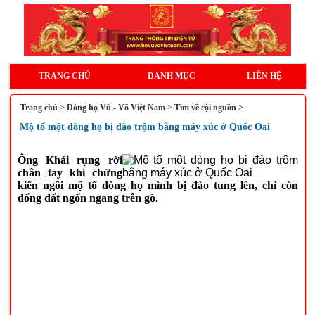
TRANG CHỦ
DANH MỤC
LIÊN HỆ
Trang chủ
>
Dòng họ Vũ - Võ Việt Nam
>
Tìm về cội nguồn >
Mộ tổ một dòng họ bị đào trộm bằng máy xúc ở Quốc Oai
Ông Khái rụng rời
chân tay khi chứng
kiến ngôi mộ tổ dòng họ mình bị đào tung lên, chỉ còn
đống đất ngổn ngang trên gò.