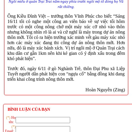
Ngôi miếu ở quán Trại Trai nằm ngay phía trước ngôi mộ tổ dòng họ Vũ
rất thiêng.
Ông Kiều Đình Việt – trưởng thôn Vĩnh Phúc cho biết: “Sáng
16/11 tôi có nghe một công an viên báo về sự việc tối hôm
trước có một công nông chở một máy xúc cỡ nhỏ vào thôn
nhưng không nhìn rõ là ai và cứ nghĩ là máy trong dự án nông
thôn mới. Tôi có ra hiện trường xác minh vết gàu máy xúc nhỏ
hơn các máy xúc đang thi công dự án nông thôn mới. Hơn
nữa, đó là máy xúc bánh xích. Vị trí ngôi mộ ở Quán Trại cách
khu dân cư gần 1km nên khi kẻ gian có ý định xấu trong đêm
khó phát hiện”.
Trước đó, ngày 6/11 ở gò Nghành Trê, thôn Đại Phu xã Liệp
Tuyết người dân phát hiện con “ngựa cổ” bằng đồng khi đang
triển khai công trình nông thôn mới.
Hoàn Nguyễn (Zing)
BÌNH LUẬN CỦA BẠN
(*)
Họ
tên:
(*)
Email: