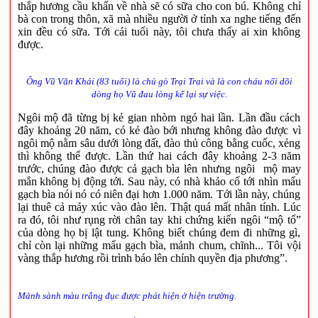
thắp hương cầu khấn về nhà sẽ có sữa cho con bú. Không chỉ
bà con trong thôn, xã mà nhiều người ở tỉnh xa nghe tiếng đến
xin đều có sữa. Tới cái tuổi này, tôi chưa thấy ai xin không
được.
Ông Vũ Văn Khái (83 tuổi) là chủ gò Trại Trai và là con cháu nối dõi
dòng họ Vũ đau lòng kể lại sự việc.
Ngôi mộ đã từng bị kẻ gian nhòm ngó hai lần. Lần đầu cách
đây khoảng 20 năm, có kẻ đào bới nhưng không đào được vì
ngôi mộ nằm sâu dưới lòng đất, đào thủ công bằng cuốc, xẻng
thì không thể được. Lần thứ hai cách đây khoảng 2-3 năm
trước, chúng đào được cả gạch bìa lên nhưng ngôi mộ may
mắn không bị động tới. Sau này, có nhà khảo cố tới nhìn mẩu
gạch bìa nói nó có niên đại hơn 1.000 năm. Tới lần này, chúng
lại thuê cả máy xúc vào đào lên. Thật quá mất nhân tính. Lúc
ra đó, tôi như rụng rời chân tay khi chứng kiến ngôi “mộ tổ”
của dòng họ bị lật tung. Không biết chúng đem đi những gì,
chỉ còn lại những mẩu gạch bìa, mảnh chum, chĩnh... Tôi vội
vàng thắp hương rồi trình báo lên chính quyền địa phương”.
Mảnh sành màu trắng đục được phát hiện ở hiện trường.