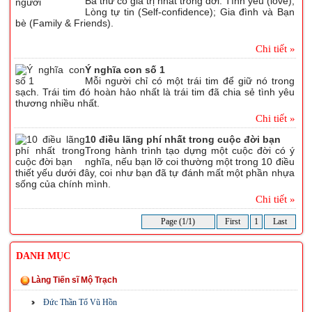
Ba thứ có giá trị nhất trong đời: Tình yêu (love);
Lòng tự tin (Self-confidence); Gia đình và Bạn
bè (Family & Friends).
Chi tiết »
Ý nghĩa con số 1
Mỗi người chỉ có một trái tim để giữ nó trong
sạch. Trái tim đó hoàn hảo nhất là trái tim đã chia sẻ tình yêu
thương nhiều nhất.
Chi tiết »
10 điều lãng phí nhất trong cuộc đời bạn
Trong hành trình tạo dựng một cuộc đời có ý
nghĩa, nếu bạn lỡ coi thường một trong 10 điều
thiết yếu dưới đây, coi như bạn đã tự đánh mất một phần nhựa
sống của chính mình.
Chi tiết »
Page (1/1)
First
1
Last
DANH MỤC
Làng Tiến sĩ Mộ Trạch
Đức Thần Tổ Vũ Hồn