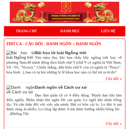
TRANG CHỦ
DANH MỤC
LIÊN HỆ
THƠ CA - CÂU ĐỐI - DANH NGÔN > DANH NGÔN
Bài học từ loài Ngỗng trời
Vào mùa thu, khi bạn thấy bầy ngỗng trời bay về
phương Nam để tránh đông theo hình chữ V (chữ V có nghĩa là Việt Nam;
Vũ - Võ; "Victory": Chiến thắng; dấu hiệu chữ V còn có nghĩa là “Peace”:
hòa bình...), bạn có tự hỏi những lý lẽ khoa học nào có thể rút ra từ đó?
Chi tiết »
Danh ngôn về Cách cư xử
Đạo làm quân tử có 4 điều đúng: Mạnh dạn khi làm
điều nghĩa, Nhũn nhặn khi nghe lời can gián, Lo nghĩ khi nhận bổng
lộc, Và cẩn thận đối với việc sửa mình. Đời có bốn cái lo: Lo đức ít mà
được sùng ái nhiều, Lo công lập được ít mà được hưởng nhiều bổng lộc .
…(Khổng Tử).
Chi tiết »