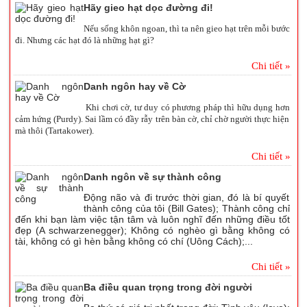
Hãy gieo hạt dọc đường đi!
Nếu sống khôn ngoan, thì ta nên gieo hạt trên mỗi bước
đi. Nhưng các hạt đó là những hạt gì?
Chi tiết »
Danh ngôn hay về Cờ
Khi chơi cờ, tư duy có phương pháp thì hữu dụng hơn
cảm hứng (Purdy). Sai lầm có đầy rẫy trên bàn cờ, chỉ chờ người thực hiện
mà thôi (Tartakower).
Chi tiết »
Danh ngôn về sự thành công
Động não và đi trước thời gian, đó là bí quyết
thành công của tôi (Bill Gates); Thành công chỉ
đến khi bạn làm việc tận tâm và luôn nghĩ đến những điều tốt
đẹp (A schwarzenegger); Không có nghèo gì bằng không có
tài, không có gì hèn bằng không có chí (Uông Cách);...
Chi tiết »
Ba điều quan trọng trong đời người