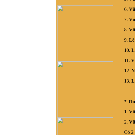
HCM để kết nối và hỗ trợ
6.
Vũ
phát triển dòng họ Vũ ạ
nghiêm băn quang :
xin
7.
Vũ
xhaof tất cả mọi người
8.
Vũ
Dương Quốc Khôi :
Dạ e là
bạn a Vũ Hải Lâm (Lâm
9.
Lê
Súng Hải Phòng - Lâm
USD). Em rất ngưỡng mộ
10.
L
dòng tộc Vũ-Võ.
HBH :
Dạ con/cháu/em xin
11.
V
phép tìm nhánh Võ Hy của
cụ Võ Liêm ở làng Thần
12.
N
Phù Huế ạ. Xin cám ơn
13.
L
vũ đình diện :
tổ tiên tôi tên
là vũ chính trực chạy từ
quận thái nguyên vào nghệ
an nay tôi đăng lên đây
* Thời
không biết dòng họ vũ võ
nào có tài liệu của dòng họ
1.
Vũ
tôi ko
2.
Vũ
Võ Như Hoàng Phước :
Như Vũ Phong bên trên có
Có 2 lươ
nói, từ thời HBT đã có họ