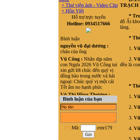
+ Thư viện ảnh - Video Clip
TRẠCH 
+ Hồn Việt
* Trư
Hỗ trợ trực tuyến
đỗ Ất kho
Hotline: 0934517666
làng.
* Thờ
Bình luận
nguyễn vũ đại dương :
1.
Vũ
cháu của ông
Vũ Công :
Nhân dịp năm
2.
Vũ
con Ngựa 2026 Vũ Công tui
đều là co
xin gửi lời chúc đến quý vị
đồng bào trong nước và hải
ngoại: Chúc quý vị một cái
* Thờ
Tết ấm no hạnh phúc
Vũ Thị Hồng Thương :
1.
Vũ
Bình luận của bạn
Xin chào, cháu là Vũ Thị
Hồng Thương, nguyên quán
2.
Vũ
tại Phong cốc - yên hưng-
Quảng Ninh, nay là Thị xã
3.
Vũ
Quảng Yên- Quảng Ninh.
(*)
Mã:
emr179
Cháu đang sinh sống ở
4.
Vũ
HCM, cháu muốn liên lạc
5.
Vũ
với cộng đồng Họ vũ tại