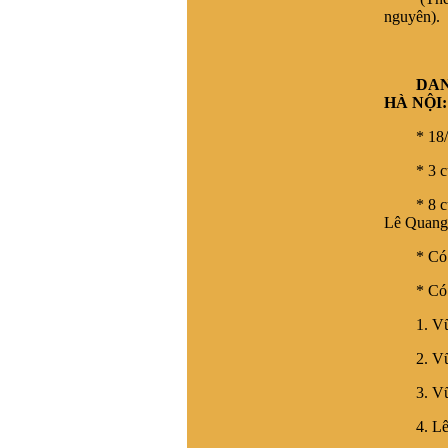
Cháu cảm ơn nhiều
nguyên).
Vũ Ngọc Trân, Nha Trang
:
Đề nghị cho biết số điện
thoại của ông Vũ Trọng
DAN
Hoàng, BLL dong họ Vũ,
HÀ NỘI:
huyện Tinh Gia, Thanh Hóa.
Tôi muốn liên lạc để tìm gốc
* 18/82 
gác họ Vũ Duy ở t Vĩnh Lại,
x Vĩnh Tuy, h Bình Giang, t.
* 3 cụ đ
Hải dương. Tương truyền
dòng họ này xuất phát từ
* 8 cụ kh
làng Hải Hán , Tĩnh Gia ,
Lê Quang
Thanh Hóa , ra Hai Dương
từ nam 1690. Đến khoảng
* Có gia
đầu TK20 còn giữ liên lạc
với bà còn trong lang Hải
* Có 4 c
Hán. Nay không tìm về quê
được do gia phả thất lạc và
1. Vũ Bạ
tên làng Hải Hán đã thay
đổi, không xác định được
2. Vũ Du
thôn nào xã nào ngày nay.
3. Vũ L
Kinh mong giúp đỡ . Xin
trân trọng cảm ơn
4. Lê Đ
VŨ HỒ VŨ :
Xin chào, Gia