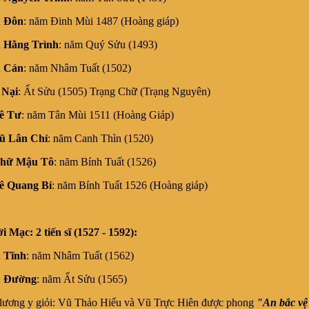
 Đôn
: năm Đinh Mùi 1487 (Hoàng giáp)
 Hằng Trình
: năm Quý Sửu (1493)
 Cán
: năm Nhâm Tuất (1502)
 Nại
: Ất Sửu (1505) Trạng Chữ (Trạng Nguyên)
ê Tư
: năm Tân Mùi 1511 (Hoàng Giáp)
ũ Lân Chỉ
: năm Canh Thìn (1520)
hữ Mậu Tô
: năm Bính Tuất (1526)
ê Quang Bí
: năm Bính Tuất 1526 (Hoàng giáp)
 Mạc: 2 tiến sĩ (1527 - 1592):
 Tĩnh
: năm Nhâm Tuất (1562)
 Đường
: năm Ất Sửu (1565)
ng y giỏi: Vũ Thảo Hiếu và Vũ Trực Hiên được phong
"An bắc vệ