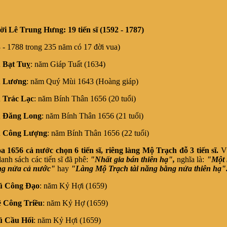
ời Lê Trung Hưng: 19 tiến sĩ (1592 - 1787)
1788 trong 235 năm có 17 đời vua)
 Bạt Tuỵ
: năm Giáp Tuất (1634)
 Lương
: năm Quý Mùi 1643 (Hoàng giáp)
 Trác Lạc
: năm Bính Thân 1656 (20 tuổi)
 Đăng Long
: năm Bính Thân 1656 (21 tuổi)
 Công Lượng
: năm Bính Thân 1656 (22 tuổi)
a 1656 cả nước chọn 6 tiến sĩ, riêng làng Mộ Trạch đỗ 3 tiến sĩ.
V
anh sách các tiến sĩ đã phê:
"Nhất gia bán thiên hạ",
nghĩa là:
"Một 
ng nửa cả nước"
hay
"Làng Mộ Trạch tài năng bằng nửa thiên hạ"
ũ Công Đạo
: năm Kỷ Hợi (1659)
 Công Triều
: năm Kỷ Hợ (1659)
ũ Cầu Hối
: năm Kỷ Hợi (1659)