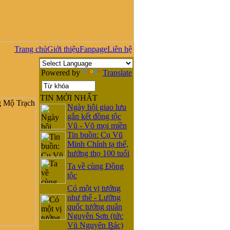
Trang chủ
Giới thiệu
Fanpage
Liên hệ
Powered by
Translate
TIN MỚI NHẤT
Ngày hội giao lưu
gắn kết đồng tộc
Vũ - Võ mọi miền
Tin buồn: Cụ Vũ
Minh Chính tạ thế,
hưởng thọ 100 tuổi
Ta về cùng Đồng
tộc
Có một vị tướng
như thế - Lưỡng
quốc tướng quân
Nguyễn Sơn (tức
Vũ Nguyên Bác)