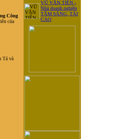
VŨ VĂN TIỀN -
Nhà doanh nghiệp
TÂM SÁNG, TÀI
ng Công
CAO
tiên của
u Tá và