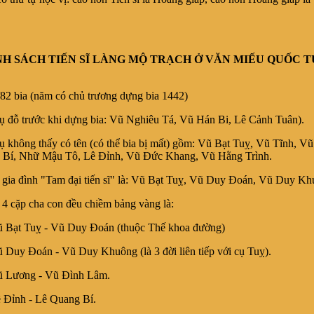
H SÁCH TIẾN SĨ LÀNG MỘ TRẠCH Ở VĂN MIẾU QUỐC T
bia (năm có chủ trương dựng bia 1442)
ỗ trước khi dựng bia: Vũ Nghiêu Tá, Vũ Hán Bi, Lê Cảnh Tuân).
ông thấy có tên (có thể bia bị mất) gồm: Vũ Bạt Tuỵ, Vũ Tĩnh, Vũ
 Bí, Nhữ Mậu Tô, Lê Đỉnh, Vũ Đức Khang, Vũ Hằng Trình.
 đình "Tam đại tiến sĩ" là: Vũ Bạt Tuỵ, Vũ Duy Đoán, Vũ Duy Kh
ặp cha con đều chiềm bảng vàng là:
t Tuỵ - Vũ Duy Đoán (thuộc Thế khoa đường)
y Đoán - Vũ Duy Khuông (là 3 đời liên tiếp với cụ Tuỵ).
ương - Vũ Đình Lâm.
ỉnh - Lê Quang Bí.