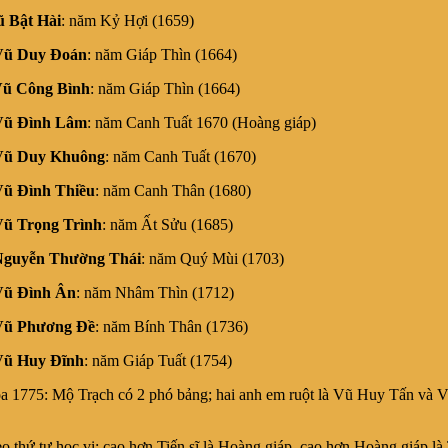
 Bật Hài
: năm Kỷ Hợi (1659)
Vũ Duy Đoán
: năm Giáp Thìn (1664)
ũ Công Bình
: năm Giáp Thìn (1664)
Vũ Đình Lâm
: năm Canh Tuất 1670 (Hoàng giáp)
Vũ Duy Khuông
: năm Canh Tuất (1670)
ũ Đình Thiều
: năm Canh Thân (1680)
ũ Trọng Trình
: năm Ất Sửu (1685)
Nguyễn Thường Thái
: năm Quý Mùi (1703)
Vũ Đình Ân
: năm Nhâm Thìn (1712)
Vũ Phương Đề
: năm Bính Thân (1736)
Vũ Huy Đĩnh
: năm Giáp Tuất (1754)
75: Mộ Trạch có 2 phó bảng; hai anh em ruột là Vũ Huy Tấn và 
 tự học vị: cao hơn Tiến sĩ là Hoàng giáp, cao hơn Hoàng giáp là