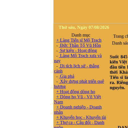
Thứ sáu, Ngày 07/08/2026
Danh mục
Trang c
+ Làng Tiến sĩ Mộ Trạch
Danh sách
-
Đức Thần Tổ Vũ Hồn
-
Sự kiện - Hoạt động
-
Làng Mộ Trạch xưa và
Suốt 845
nay
kiến Việ
-
Di tích lịch sử - thắng
đầu tiên 
cảnh
thời Khả
-
Gia phả
Tiến sĩ 
-
Xây dựng phát triển quê
ra.
Riêng
hương
nguyên.
+ Hoạt động dòng họ
+ Dòng họ Vũ - Võ Việt
Nam
+ Doanh nghiệp - Doanh
nhân
+ Khuyến học - Khuyến tài
+ Thơ ca - Câu đối - Danh
ngôn
DANH S