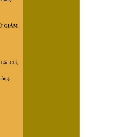
Ử GIÁM
 Lân Chỉ,
uông.