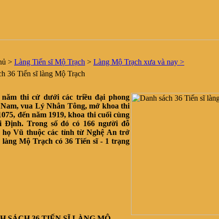
hủ
>
Làng Tiến sĩ Mộ Trạch
>
Làng Mộ Trạch xưa và nay >
 36 Tiến sĩ làng Mộ Trạch
 năm thi cử dưới các triều đại phong
t Nam, vua Lý Nhân Tông, mở khoa thi
1075, đến năm 1919, khoa thi cuối cùng
i Định.
Trong số đó có 166 người đỗ
là họ Vũ thuộc các tỉnh từ Nghệ An trở
 làng Mộ Trạch có 36 Tiến sĩ - 1 trạng
ÁCH 36 TIẾN SĨ LÀNG MỘ