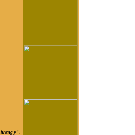
 lương y"
.