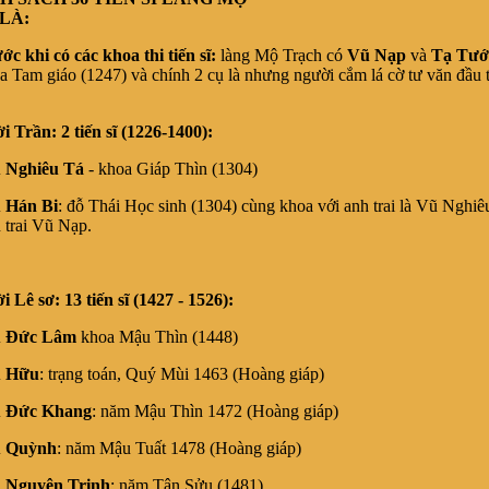
LÀ:
ớc khi có các khoa thi tiến sĩ:
làng Mộ Trạch có
Vũ Nạp
và
Tạ Tướ
a Tam giáo (1247) và chính 2 cụ là nhưng người cắm lá cờ tư văn đầu 
i Trần: 2 tiến sĩ (1226-1400):
 Nghiêu Tá
- khoa Giáp Thìn (1304)
 Hán Bi
: đỗ Thái Học sinh (1304) cùng khoa với anh trai là Vũ Nghiê
n trai Vũ Nạp.
i Lê sơ: 13 tiến sĩ (1427 - 1526):
 Đức Lâm
khoa Mậu Thìn (1448)
 Hữu
: trạng toán, Quý Mùi 1463 (Hoàng giáp)
 Đức Khang
: năm Mậu Thìn 1472 (Hoàng giáp)
 Quỳnh
: năm Mậu Tuất 1478 (Hoàng giáp)
 Nguyên Trinh
: năm Tân Sửu (1481)