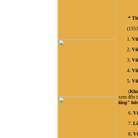
Vũ, rồi bao nhiêu họ Vũ/Võ
không phải từ ông cụ Vũ
Hồn mà phát sinh ra. Ở đây
* Th
mình cũng không thấy cây
phả hệ đầy đủ từ dòng họ
(1553 - 
Vũ (Hồn). Như họ Võ Như
của mình ở Quảng Nam thì
1.
Vũ
lại phát tích từ ông Võ Như
Phô, con ông Võ Như Oanh
2.
Vũ
di cư từ miền bắc (không rõ
tỉnh) vào từ năm 1667. Việc
3.
Vũ
tìm hiểu cội nguồn cũng
chưa đến điểm mấu chốt.
4.
Vũ
Một số ông/bác trong tộc họ
5.
Vũ
dẫn về tộc Vũ/Võ với cụ tổ
Vũ Hồn nhưng không có
(
Kho
cây phả hệ để thấy sự gắn
xem đến d
kết này. Mong một ngày sẽ
làng" bằ
có cây phả hệ để mọi con
dân họ Vũ/Võ có thể biết
6.
V
dòng máu trong mình từ đâu
ra. Trân trọng.
7.
Lê
Vũ Phong :
Tôi thấy từ thời
Hai Bà TRưng đã có họ Vũ
8.
V