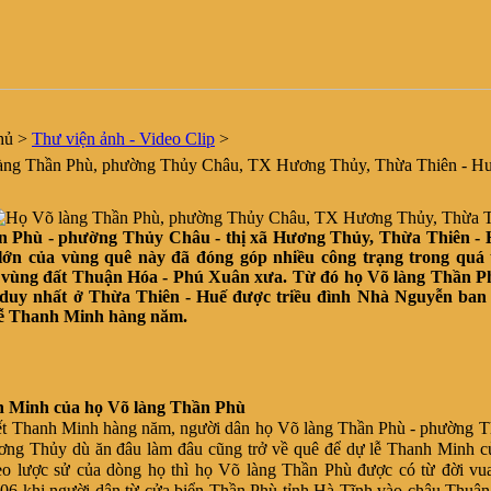
hủ
>
Thư viện ảnh - Video Clip
>
ng Thần Phù, phường Thủy Châu, TX Hương Thủy, Thừa Thiên - H
n Phù - phường Thủy Châu - thị xã Hương Thủy, Thừa Thiên - 
lớn của vùng quê này đã đóng góp nhiều công trạng trong quá 
a vùng đất Thuận Hóa - Phú Xuân xưa. Từ đó họ Võ làng Thần P
 duy nhất ở Thừa Thiên - Huế được triều đình Nhà Nguyễn ban
lễ Thanh Minh hàng năm.
 Minh của họ Võ làng Thần Phù
ết Thanh Minh hàng năm, người dân họ Võ làng Thần Phù - phường T
ơng Thủy dù ăn đâu làm đâu cũng trở về quê để dự lễ Thanh Minh c
o lược sử của dòng họ thì họ Võ làng Thần Phù được có từ đời vu
06 khi người dân từ cửa biển Thần Phù tỉnh Hà Tĩnh vào châu Thuận