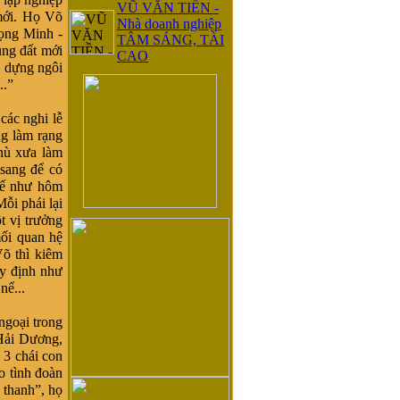
VŨ VĂN TIỀN -
 mới. Họ Võ
Nhà doanh nghiệp
rọng Minh -
TÂM SÁNG, TÀI
ùng đất mới
CAO
y dựng ngôi
..”
các nghi lễ
ng làm rạng
hù xưa làm
 sang để có
Huế như hôm
ỗi phái lại
t vị trưởng
ối quan hệ
Võ thì kiêm
uy định như
nể...
ngoại trong
Hải Dương,
 3 chái con
o tình đoàn
p thanh”, họ