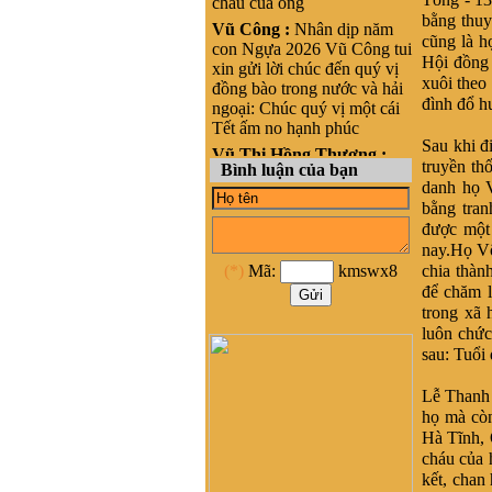
cháu của ông
bằng thuy
Vũ Công :
Nhân dịp năm
cũng là h
con Ngựa 2026 Vũ Công tui
Hội đồng 
xin gửi lời chúc đến quý vị
xuôi theo
đồng bào trong nước và hải
đình đổ h
ngoại: Chúc quý vị một cái
Tết ấm no hạnh phúc
Sau khi đi
Vũ Thị Hồng Thương :
truyền th
Bình luận của bạn
Xin chào, cháu là Vũ Thị
danh họ V
Hồng Thương, nguyên quán
bằng tran
tại Phong cốc - yên hưng-
được một 
Quảng Ninh, nay là Thị xã
nay.Họ Võ
Quảng Yên- Quảng Ninh.
(*)
Mã:
kmswx8
chia thàn
Cháu đang sinh sống ở
để chăm l
HCM, cháu muốn liên lạc
với cộng đồng Họ vũ tại
trong xã 
HCM để kết nối và hỗ trợ
luôn chức
phát triển dòng họ Vũ ạ
sau: Tuổi 
nghiêm băn quang :
xin
Lễ Thanh 
xhaof tất cả mọi người
họ mà còn
Dương Quốc Khôi :
Dạ e là
Hà Tĩnh, 
bạn a Vũ Hải Lâm (Lâm
cháu của 
Súng Hải Phòng - Lâm
kết, chan 
USD). Em rất ngưỡng mộ