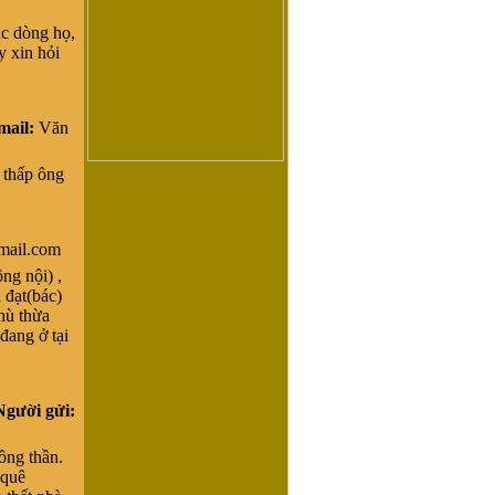
ạc dòng họ,
y xin hỏi
mail:
Văn
 thấp ông
ail.com
g nội) ,
 đạt(bác)
phù thừa
đang ở tại
Người gửi:
ông thần.
 quê