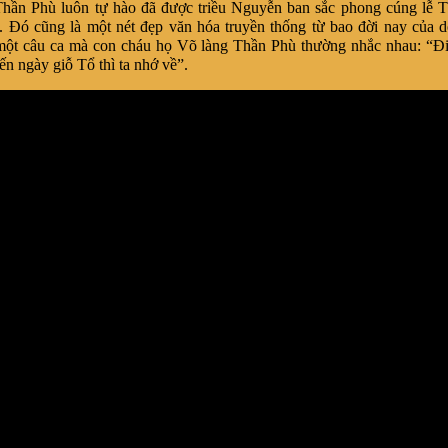
hần Phù luôn tự hào đã được triều Nguyễn ban sắc phong cúng lễ 
 Đó cũng là một nét đẹp văn hóa truyền thống từ bao đời nay của 
ột câu ca mà con cháu họ Võ làng Thần Phù thường nhắc nhau: “Đi
ến ngày giỗ Tổ thì ta nhớ về”.