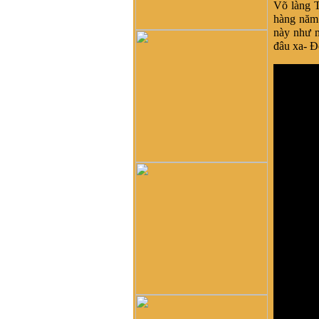
Võ làng T
dòng tộc Vũ-Võ.
hàng năm.
HBH :
Dạ con/cháu/em xin
này như m
phép tìm nhánh Võ Hy của
đâu xa- Đ
cụ Võ Liêm ở làng Thần
Phù Huế ạ. Xin cám ơn
vũ đình diện :
tổ tiên tôi tên
là vũ chính trực chạy từ
quận thái nguyên vào nghệ
an nay tôi đăng lên đây
không biết dòng họ vũ võ
nào có tài liệu của dòng họ
tôi ko
Võ Như Hoàng Phước :
Như Vũ Phong bên trên có
nói, từ thời HBT đã có họ
Vũ, rồi bao nhiêu họ Vũ/Võ
không phải từ ông cụ Vũ
Hồn mà phát sinh ra. Ở đây
mình cũng không thấy cây
phả hệ đầy đủ từ dòng họ
Vũ (Hồn). Như họ Võ Như
của mình ở Quảng Nam thì
lại phát tích từ ông Võ Như
Phô, con ông Võ Như Oanh