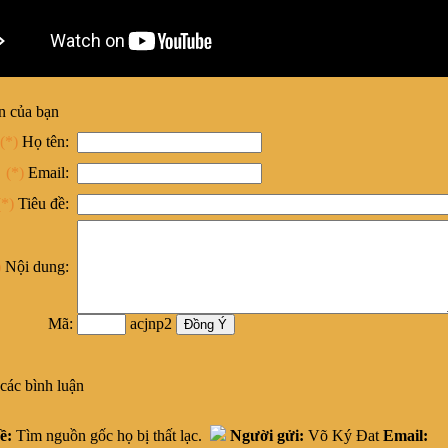
n của bạn
(*)
Họ tên:
(*)
Email:
(*)
Tiêu đề:
)
Nội dung:
Mã:
acjnp2
các bình luận
ề:
Tìm nguồn gốc họ bị thất lạc.
Người gửi:
Võ Ký Đat
Email: