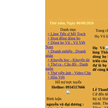
Thứ năm, Ngày 06/08/2026
Danh mục
Trang c
+ Làng Tiến sĩ Mộ Trạch
Họ Võ là
+ Hoạt động dòng họ
+ Dòng họ Vũ - Võ Việt
Nam
Họ Võ
+ Doanh nghiệp - Doanh
làng Thầ
nhân
dòng họ 
+ Khuyến học - Khuyến tài
triển củ
+ Thơ ca - Câu đối - Danh
dự là họ
ngôn
để cúng 
+ Thư viện ảnh - Video Clip
+ Hồn Việt
Hỗ trợ trực tuyến
Hotline: 0934517666
Lễ Thanh
Cứ đến ti
Bình luận
thị xã Hư
mình. The
nguyễn vũ đại dương :
Tông - 13