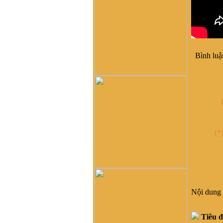
di cư từ miền bắc (không rõ
tỉnh) vào từ năm 1667. Việc
tìm hiểu cội nguồn cũng
chưa đến điểm mấu chốt.
Một số ông/bác trong tộc họ
dẫn về tộc Vũ/Võ với cụ tổ
Bình luậ
Vũ Hồn nhưng không có
cây phả hệ để thấy sự gắn
kết này. Mong một ngày sẽ
có cây phả hệ để mọi con
dân họ Vũ/Võ có thể biết
dòng máu trong mình từ đâu
ra. Trân trọng.
Vũ Phong :
Tôi thấy từ thời
(*
Hai Bà TRưng đã có họ Vũ
,Các bác có thể xem sự tích
tướng quân Bát Nàn.Nên
nói họ Vũ ở ViệtNam xuất
phát kỷ 13 -Với Ông tổ là
Vũ Hồn ,là không thuyết
Phục.
Nội dung 
Vũ Phong :
https://www.dkn.tv/van-
Tiêu đ
hoa/tho-nu-anh-hung-dat-