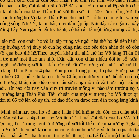
ền nan và lấy đại danh nơi cũ để đặt cho nơi dựng nghiệp sinh cơ
ọ khai khẩn của làng Thần Phù với lịch sử trên 500 năm. Ông Võ T
Tộc trưởng họ Võ làng Thần Phù cho biết: “ Tổ tiên chúng tôi vào v
 dòng sông Như Ý, khai thác, quy dân lập ấp. Nơi đây các ngài đã xâ
ướng Tây Nam gọi là Đình Chánh, có hậu án là một rừng mưng cổ thụ.
 tảo mộ, con cháu họ võ lại tập trung về ngôi nhà thờ họ để tiến hành 
ống hướng về vị thủy tổ của họ cũng như các bậc tiền nhân đã có cô
õ qua bao thế hệ.Theo truyền khẩu thì nhà thờ họ Võ làng Thần P
h tre như một thảo am nhỏ. Dần dần con cháu nhiều đời tu bổ, sửa
ngôi từ đường với lối kiến trúc cổ rất đặc trưng của nhà thờ xứ 
 làng Thần Phù có 4 phái: Văn phái, Trọng phái, Tá phái, Đức phái. M
h nhiều Chi, mỗi Chi lại có nhiều Chồi, mỗi đơn vị như thế đều có mộ
o hương khói, đôn đốc con cháu sử sang mồ mả và thực hiện các m
hội. Từ bao đời nay vẫn duy trì truyền thống vị nào làm trưởng họ 
 trưởng làng Thần Phù. Tiêu chuẩn của một vị trưởng họ Võ được q
đời từ 65 trở lên có uy tín, có đạo đức và được con dân trong làng kính 
Minh năm nay của họ võ làng Thần Phù không chỉ đón con cháu nội 
 đón cả Ban chấp hành họ Võ tỉnh TT Huế, đại diện của họ Võ từ 
Quảng Trị...Trong ngôi từ đường cổ với lối kiến trúc nhà rường 5 gian,
họ Võ từ nhiều nơi khác nhau cùng đoàn tụ hướng về tổ tiên qua đó tạ
hòa, thân ái. “ Thanh minh trong tiết tháng ba- Lễ là tảo mộ hội là đạ