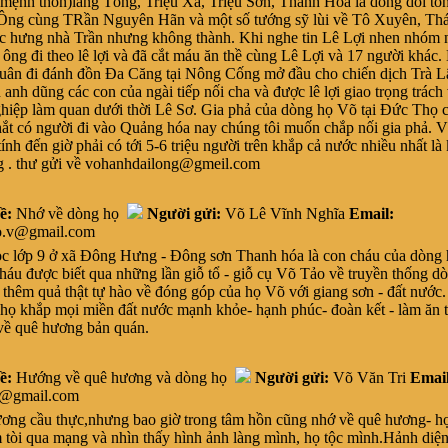
 mệnh thôn)làng Tông, Triệu Xá, Triệu Sơn, Thanh Hóa là dòng dõi tôn
Ông cùng TRần Nguyên Hãn và một số tướng sỹ lùi về Tô Xuyên, Thá
 hưng nhà Trần nhưng không thành. Khi nghe tin Lê Lợi nhen nhóm 
ông đi theo lê lợi và đã cắt máu ăn thề cùng Lê Lợi và 17 người khác
uân đi đánh đồn Đa Căng tại Nông Cống mở đầu cho chiến dịch Trà L
 anh dũng các con của ngài tiếp nối cha và được lê lợi giao trọng trách
ghiệp làm quan dưới thời Lê Sơ. Gia phả của dòng họ Võ tại Đức Thọ 
hắt có người đi vào Quảng hóa nay chúng tôi muốn chắp nối gia phả. V
ính đến giờ phải có tới 5-6 triệu người trên khắp cả nước nhiều nhất là
g . thư gửi về vohanhdailong@gmeil.com
ề:
Nhớ về dòng họ
Người gửi:
Võ Lê Vĩnh Nghĩa
Email:
o.v@gmail.com
lớp 9 ở xã Đông Hưng - Đông sơn Thanh hóa là con cháu của dòng 
háu được biết qua những lần giỗ tổ - giỗ cụ Võ Tảo về truyền thống d
 thêm quả thật tự hào về đóng góp của họ Võ với giang sơn - đất nước
 họ khắp mọi miền đất nước mạnh khỏe- hạnh phúc- đoàn kết - làm ăn t
về quê hương bản quán.
ề:
Hướng về quê hương và dòng họ
Người gửi:
Võ Văn Tri
Email
1@gmail.com
g cầu thực,nhưng bao giờ trong tâm hồn cũng nhớ về quê hương- họ
 tòi qua mạng và nhìn thấy hình ảnh làng mình, họ tộc mình.Hảnh diện