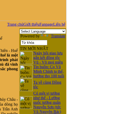
Trang chủ
Giới thiệu
Fanpage
Liên hệ
Powered by
Translate
uế
TIN MỚI NHẤT
Ngày hội giao lưu
Huế là một
gắn kết đồng tộc
trình phát
Vũ - Võ mọi miền
hù đã vinh
Tin buồn: Cụ Vũ
 sắc phong
Minh Chính tạ thế,
hưởng thọ 100 tuổi
Ta về cùng Đồng
tộc
Có một vị tướng
như thế - Lưỡng
hủy Châu -
quốc tướng quân
ủa dòng họ
Nguyễn Sơn (tức
a Trần Anh
Vũ Nguyên Bác)
 lập nghiệp