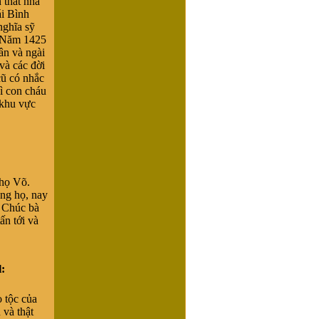
 thất nhà
i Bình
nghĩa sỹ
. Năm 1425
ân và ngài
 và các đời
cũ có nhắc
ì con cháu
 khu vực
họ Võ.
òng họ, nay
. Chúc bà
ấn tới và
:
 tộc của
 và thật