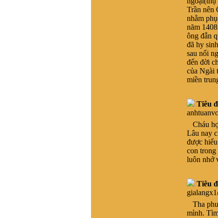
ngoại(thụ
Hải dương. Tương truyền
Trần nên 
dòng họ này xuất phát từ
nhằm phục
làng Hải Hán , Tĩnh Gia ,
năm 1408 
Thanh Hóa , ra Hai Dương
ông đẫn q
từ nam 1690. Đến khoảng
đã hy sinh
đầu TK20 còn giữ liên lạc
sau nối n
với bà còn trong lang Hải
đến đời c
Hán. Nay không tìm về quê
của Ngài t
được do gia phả thất lạc và
miền trun
tên làng Hải Hán đã thay
đổi, không xác định được
Tiêu đ
thôn nào xã nào ngày nay.
anhtuanv
Kinh mong giúp đỡ . Xin
trân trọng cảm ơn
Cháu học 
Lâu nay c
VŨ HỒ VŨ :
Xin chào, Gia
được hiểu
đình chúng tôi đã vào Nam
con trong
từ đời Ông Bà. Hiện không
luôn nhớ 
cò thông tin với giồng tộc.
Gia đình chúng tôi thuộc
dòng "VŨ ĐÌNH". Rất
Tiêu đ
mong có thể tìm được thông
gialangx
tin và Phả Hệ để có thể Bái
Tổ. Nếu có được thông tin
Tha phươn
vui lòng liên hệ với chúng
mình. Tìm