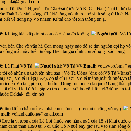
tugiadat@gmail.com
p. Tôi tên là Nguyễn Tứ Gia Đạt ( tức Võ Kí Gia Đạt ). Tôi bị lưu l
 vào Đak Lắk sinh sống. Chỉ biết ông nội thuở nhỏ sinh sống ở Huế. Na
i biết về dòng họ Võ nhánh Kí thì cho tôi xin thông tin ạ.
ề:
Không biết kiếp truot con có ở làng đó không
Người gửi:
Võ
E
n bền Cha võ văn hà Con mong ngày nào đó sẻ tìm nguồn cọi họ võ
ra dòng máu này biết ơn ông Hien tại gia đình con sống tại sóc trăng
ề:
Là Phái Võ Tá
Người gửi:
Võ Tá Vỹ
Email:
votavyprobmt@gm
ôi có những người tên như sau : Võ Tá Uông (ông cố)Võ Tá Vững(ôn
(Bác ),Võ tá Hiệp(BÁc),Võ tá cừ(Bác) ,Võ tá thành(mất từ nhỏ),võ tá
 mới đến Võ tá lập(cha) là bố tôi ,Dòng họ tôi đều là quê ở Làng thần 
.tôi rất vui khi được gặp và trò chuyện với họ võ Hiện giờ dòng họ tôi 
huộc Daklak .tôi xin hết
ề:
tìm kiếm chắp nối gia phả con cháu cua (tuy quốc công võ uy )
mail:
vohanhdailong@gmail.com
ực là vị tướng của Lê Lợi thuộc vào hàng ngũ của 18 vị khai quóc c
năm canh thân 1390 tại Noi Cáo Cỗ Nhuế bây giờ sau vào sinh sống ở