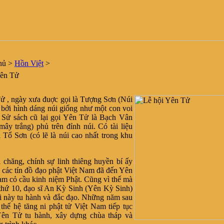
hủ
>
Hồn Việt
>
ên Tử
 ngày xưa đuợc gọi là Tượng Sơn (Núi
ẽ bởi hình dáng núi giống như một con voi
 Sử sách cũ lại gọi Yên Tử là Bạch Vân
mây trắng) phủ trên đỉnh núi. Có tài liệu
à Tổ Sơn (có lẽ là núi cao nhất trong khu
ng, chính sự linh thiêng huyền bí ấy
 các tín đồ đạo phật Việt Nam đã đến Yên
m cỏ cầu kinh niệm Phật. Cũng vì thế mà
 thứ 10, đạo sĩ An Kỳ Sinh (Yên Kỳ Sinh)
i này tu hành và đắc đạo. Những năm sau
 thế hệ tăng ni phật tử Việt Nam tiếp tục
Yên Tử tu hành, xây dựng chùa tháp và