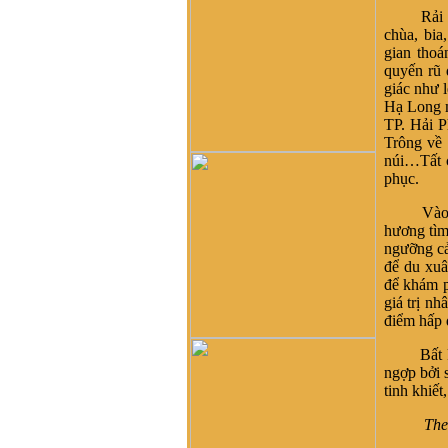
di cư từ miền bắc (không rõ
Rải đều 
tỉnh) vào từ năm 1667. Việc
chùa, bia
tìm hiểu cội nguồn cũng
gian thoá
chưa đến điểm mấu chốt.
quyến rũ 
Một số ông/bác trong tộc họ
giác như 
dẫn về tộc Vũ/Võ với cụ tổ
Hạ Long m
Vũ Hồn nhưng không có
TP. Hải P
cây phả hệ để thấy sự gắn
Trông về 
kết này. Mong một ngày sẽ
núi…Tất c
có cây phả hệ để mọi con
phục.
dân họ Vũ/Võ có thể biết
dòng máu trong mình từ đâu
Vào dịp 
ra. Trân trọng.
hương tìm
ngưỡng cả
Vũ Phong :
Tôi thấy từ thời
để du xuâ
Hai Bà TRưng đã có họ Vũ
để khám p
,Các bác có thể xem sự tích
giá trị n
tướng quân Bát Nàn.Nên
điểm hấp d
nói họ Vũ ở ViệtNam xuất
phát kỷ 13 -Với Ông tổ là
Bất kỳ a
Vũ Hồn ,là không thuyết
ngợp bởi s
Phục.
tinh khiế
Vũ Phong :
https://www.dkn.tv/van-
Theo Du
hoa/tho-nu-anh-hung-dat-