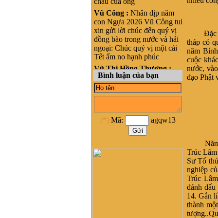
nhiều côn
cháu của ông
Vũ Công :
Nhân dịp năm
con Ngựa 2026 Vũ Công tui
xin gửi lời chúc đến quý vị
Ðặc biệt
đồng bào trong nước và hải
tháp có q
ngoại: Chúc quý vị một cái
năm Bính
Tết ấm no hạnh phúc
cuộc khác
Vũ Thị Hồng Thương :
nước, vào
Bình luận của bạn
Xin chào, cháu là Vũ Thị
đạo Phật 
Hồng Thương, nguyên quán
tại Phong cốc - yên hưng-
Quảng Ninh, nay là Thị xã
Quảng Yên- Quảng Ninh.
(*)
Mã:
agqw13
Cháu đang sinh sống ở
HCM, cháu muốn liên lạc
với cộng đồng Họ vũ tại
Năm 1299
HCM để kết nối và hỗ trợ
Trúc Lâm 
phát triển dòng họ Vũ ạ
Sư Tổ thứ
nghiêm băn quang :
xin
nghiệp củ
xhaof tất cả mọi người
Trúc Lâm
đánh dấu 
Dương Quốc Khôi :
Dạ e là
14. Gắn li
bạn a Vũ Hải Lâm (Lâm
thành một
Súng Hải Phòng - Lâm
tượng..Qu
USD). Em rất ngưỡng mộ