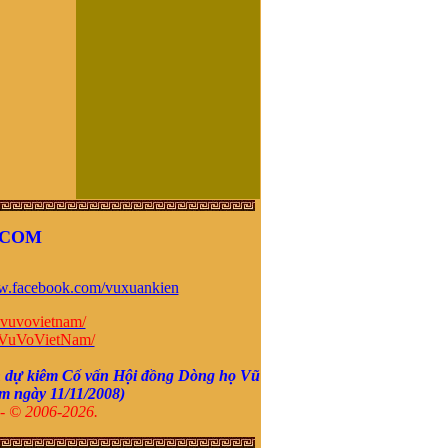
.COM
.facebook.com/vuxuankien
vuvovietnam/
VuVoVietNam/
 dự kiêm Cố vấn Hội đồng Dòng họ
Vũ
om ngày
11/11/2008
)
- © 2006-2026.