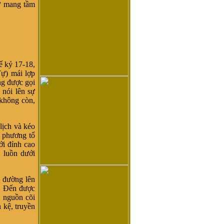
ử mang tầm
ế kỷ 17-18,
Tự) mái lợp
ng được gọi
 nói lên sự
 không còn,
ịch và kéo
a phương tổ
i đỉnh cao
 luồn dưới
, đường lên
t. Ðến được
 nguồn cõi
 kệ, truyền