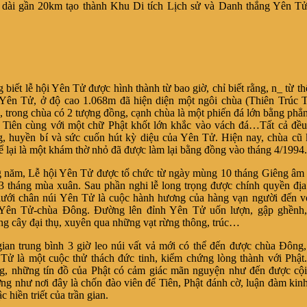
 dài gần 20km tạo thành Khu Di tích Lịch sử và Danh thắng Yên T
t lễ hội Yên Tử được hình thành từ bao giờ, chỉ biết rằng, n_ từ th
 Yên Tử, ở độ cao 1.068m đã hiện diện một ngôi chùa (Thiên Trúc 
, trong chùa có 2 tượng đồng, cạnh chùa là một phiến đá lớn bằng phẳ
 Tiên cùng với một chữ Phật khốt lớn khắc vào vách đá…Tất cả đều
ng, huyền bí và sức cuốn hút kỳ diệu của Yên Tử. Hiện nay, chùa cũ
để lại là một khám thờ nhỏ đã được làm lại bằng đồng vào tháng 4/1994.
, Lễ hội Yên Tử được tổ chức từ ngày mùng 10 tháng Giêng âm l
 3 tháng mùa xuân. Sau phần nghi lễ long trọng được chính quyền đị
ưới chân núi Yên Tử là cuộc hành hương của hàng vạn người đến vớ
 Yên Tử-chùa Ðông. Ðường lên đỉnh Yên Tử uốn lượn, gập ghềnh,
g cây đại thụ, xuyên qua những vạt rừng thông, trúc…
gian trung bình 3 giờ leo núi vất vả mới có thể đến được chùa Ðông
Tử là một cuộc thử thách đức tinh, kiểm chứng lòng thành với Phậ
, những tín đồ của Phật có cảm giác mãn nguyện như đến được cội
ng như nơi đây là chốn đào viên để Tiên, Phật đánh cờ, luận đàm kinh
c hiền triết của trần gian.