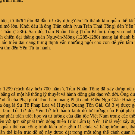
g trình khác.
, từ thời Trần đã đầu tư xây dựngYên Tử thành khu quần thể kiến
ui mô lớn. Khởi đầu là ông Trần cảnh (vua Trần Thái Tông) đến Yên
 Thân (1236). Sau đó, Trần Nhân Tông (Trần Khâm)- ông vua anh 
h chiến đại thắng quân Nguyên-Mông (1285-1288) mang lại thanh bì
 lúc triều đại đang hưng thịnh vẫn nhường ngôi cho con để yên tâm
và tìm đến Yên Tử tu hành.
 (cách đây hơn 700 năm ), Trần Nhân Tông đã xây dựng nên 
bằng cả một hệ thống lý thuyết và hành động gắn đạo với đời. Ông đượ
 nhất của Phật phái Trúc Lâm mang Phật danh Ðiều Ngự Giác Hoàng.
a ông là Sư Tổ Pháp Loa và Huyền Quang Tôn Giả. Cả 3 vị được gọ
 Tam Tổ. Từ đó, Yên Tử trở thành kinh đô tư tưởng của Phật phái
sự phát triển triết học và tư tưởng của dân tộc Việt Nam trong các thế
ền với lịch sử phát triển dòng thiền Trúc Lâm tại Yên Tử là việc xây d
 quần thể các công trình kiến trúc gồm 11 chùa và hàng trăm am, thá
ần thể kiến trúc đồ sộ này được đặt trong một tổng thể cảnh quan h