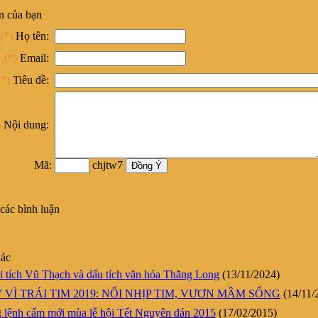
n của bạn
(*)
Họ tên:
(*)
Email:
(*)
Tiêu đề:
)
Nội dung:
Mã:
chjtw7
các bình luận
hác
 tích Vũ Thạch và dấu tích văn hóa Thăng Long
(13/11/2024)
VÌ TRÁI TIM 2019: NỐI NHỊP TIM, VƯƠN MẦM SỐNG
(14/11/
lệnh cấm mới mùa lễ hội Tết Nguyên đán 2015
(17/02/2015)