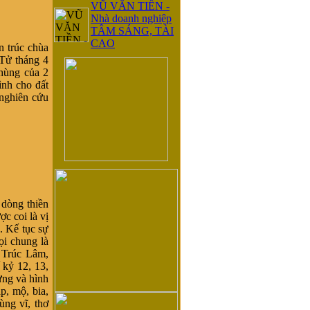
VŨ VĂN TIỀN -
Nhà doanh nghiệp
TÂM SÁNG, TÀI
CAO
 trúc chùa
 Tử tháng 4
hùng của 2
nh cho đất
 nghiên cứu
dòng thiền
c coi là vị
 Kế tục sự
i chung là
 Trúc Lâm,
 kỷ 12, 13,
ựng và hình
p, mộ, bia,
ùng vĩ, thơ