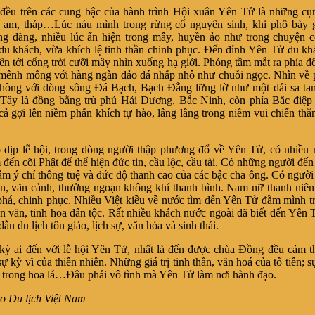
trên các cung bậc của hành trình Hội xuân Yên Tử là những cụm
, am, tháp…Lúc náu mình trong rừng cổ nguyên sinh, khi phô bày 
ng đãng, nhiều lúc ẩn hiện trong mây, huyền ảo như trong chuyện c
du khách, vừa khích lệ tinh thần chinh phục. Ðến đỉnh Yên Tử du k
lên tới cổng trời cưỡi mây nhìn xuống hạ giới. Phóng tầm mắt ra phía đ
ênh mông với hàng ngàn đảo đá nhấp nhô như chuỗi ngọc. Nhìn về p
hòng với dòng sông Ðá Bạch, Bạch Ðằng lững lờ như một dải sa tan
Tây là đồng bằng trù phú Hải Dương, Bắc Ninh, còn phía Băc điệp 
ả gợi lên niềm phấn khích tự hào, lâng lâng trong niềm vui chiến thắ
lễ hội, trong dòng người thập phương đổ về Yên Tử, có nhiều 
 đến cõi Phật để thể hiện đức tin, cầu lộc, cầu tài. Có những người đế
m ý chí thông tuệ và đức độ thanh cao của các bậc cha ông. Có ngườ
n, vãn cảnh, thưởng ngoạn không khí thanh bình. Nam nữ thanh niê
há, chinh phục. Nhiều Việt kiều về nước tìm dến Yên Tử đắm mình 
hân văn, tinh hoa dân tộc. Rất nhiều khách nước ngoài đã biết đến Yên
ẫn du lịch tôn giáo, lịch sự, văn hóa và sinh thái.
i đến với lễ hội Yên Tử, nhất là đến được chùa Ðồng đều cảm t
ự kỳ vĩ của thiên nhiên. Những giá trị tinh thần, văn hoá của tổ tiên; 
t, trong hoa lá…Ðâu phải vô tình mà Yên Tử làm nơi hành đạo.
 lịch Việt Nam