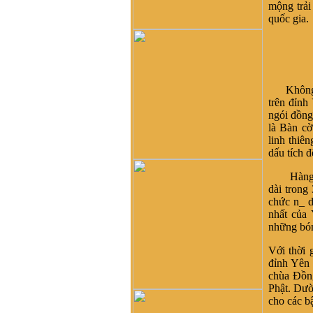
mộng trải
dòng tộc Vũ-Võ.
quốc gia.
HBH :
Dạ con/cháu/em xin
phép tìm nhánh Võ Hy của
cụ Võ Liêm ở làng Thần
Phù Huế ạ. Xin cám ơn
vũ đình diện :
tổ tiên tôi tên
Không biế
là vũ chính trực chạy từ
trên đỉnh
quận thái nguyên vào nghệ
ngói đồng
an nay tôi đăng lên đây
là Bàn cờ
không biết dòng họ vũ võ
linh thiê
nào có tài liệu của dòng họ
dấu tích 
tôi ko
Võ Như Hoàng Phước :
Hàng năm
Như Vũ Phong bên trên có
dài trong
nói, từ thời HBT đã có họ
chức n_ d
Vũ, rồi bao nhiêu họ Vũ/Võ
nhất của
không phải từ ông cụ Vũ
những bón
Hồn mà phát sinh ra. Ở đây
mình cũng không thấy cây
Với thời 
phả hệ đầy đủ từ dòng họ
đỉnh Yên 
Vũ (Hồn). Như họ Võ Như
chùa Ðồng
của mình ở Quảng Nam thì
Phật. Dườ
lại phát tích từ ông Võ Như
cho các bậ
Phô, con ông Võ Như Oanh