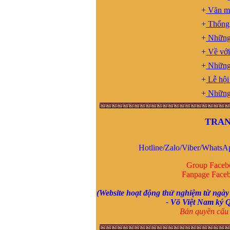
Hải dương. Tương truyền
+
Văn mi
dòng họ này xuất phát từ
+
Thống 
làng Hải Hán , Tĩnh Gia ,
Thanh Hóa , ra Hai Dương
+
Những 
từ nam 1690. Đến khoảng
+
Về với
đầu TK20 còn giữ liên lạc
với bà còn trong lang Hải
+
Những 
Hán. Nay không tìm về quê
+
Lễ hội
được do gia phả thất lạc và
tên làng Hải Hán đã thay
+
Những 
đổi, không xác định được
thôn nào xã nào ngày nay.
Kinh mong giúp đỡ . Xin
TRAN
trân trọng cảm ơn
VŨ HỒ VŨ :
Xin chào, Gia
Hotline/Zalo/Viber/WhatsA
đình chúng tôi đã vào Nam
từ đời Ông Bà. Hiện không
Group Face
cò thông tin với giồng tộc.
Fanpage Face
Gia đình chúng tôi thuộc
dòng "VŨ ĐÌNH". Rất
(Website hoạt động thử nghiệm từ ngày
mong có thể tìm được thông
- Võ Việt Nam ký
Q
tin và Phả Hệ để có thể Bái
Bản quyền cấu 
Tổ. Nếu có được thông tin
vui lòng liên hệ với chúng