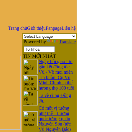
Trang chủ
Giới thiệu
Fanpage
Liên hệ
Powered by
Translate
TIN MỚI NHẤT
Ngày hội giao lưu
gắn kết đồng tộc
Vũ - Võ mọi miền
Tin buồn: Cụ Vũ
Minh Chính tạ thế,
hưởng thọ 100 tuổi
Ta về cùng Đồng
tộc
Có một vị tướng
như thế - Lưỡng
quốc tướng quân
Nguyễn Sơn (tức
Vũ Nguyên Bác)