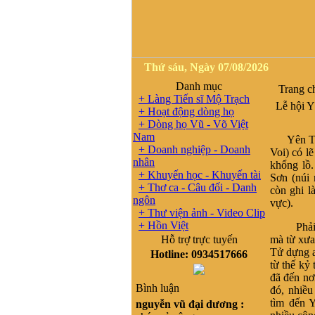
Thứ sáu, Ngày 07/08/2026
Danh mục
Trang c
+ Làng Tiến sĩ Mộ Trạch
Lễ hội Y
+ Hoạt động dòng họ
+ Dòng họ Vũ - Võ Việt
Nam
Yên Tử ,
+ Doanh nghiệp - Doanh
Voi) có l
nhân
khổng lồ.
+ Khuyến học - Khuyến tài
Sơn (núi 
+ Thơ ca - Câu đối - Danh
còn ghi l
ngôn
vực).
+ Thư viện ảnh - Video Clip
+ Hồn Việt
Phải chă
Hỗ trợ trực tuyến
mà từ xưa
Tử dựng a
Hotline: 0934517666
từ thế kỷ
đã đến nơ
Bình luận
đó, nhiều
tìm đến 
nguyễn vũ đại dương :