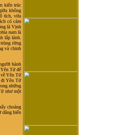
 kiến trúc
giữa không
ổ tích, vừa
hách có cảm
ông là Vịnh
hía nam là
h lấp lánh.
trùng rừng
ng và chinh
người hành
n Yên Tử để
i về Yên Tử
n đi Yên Tử
trong những
 Tử như một
hấy choáng
sự dâng hiến