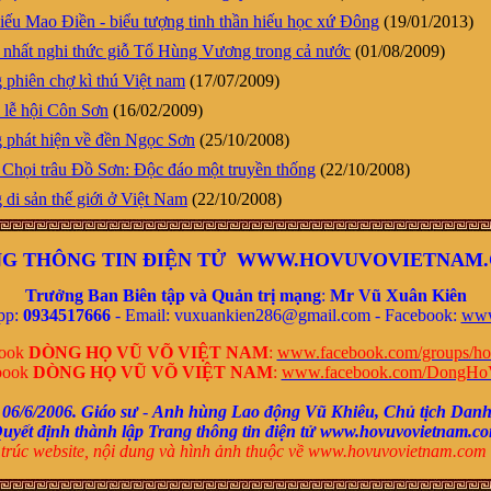
ếu Mao Điền - biểu tượng tinh thần hiếu học xứ Đông
(19/01/2013)
nhất nghi thức giỗ Tổ Hùng Vương trong cả nước
(01/08/2009)
phiên chợ kì thú Việt nam
(17/07/2009)
 lễ hội Côn Sơn
(16/02/2009)
phát hiện về đền Ngọc Sơn
(25/10/2008)
 Chọi trâu Đồ Sơn: Độc đáo một truyền thống
(22/10/2008)
di sản thế giới ở Việt Nam
(22/10/2008)
G THÔNG TIN ĐIỆN TỬ WWW.HOVUVOVIETNAM
Trưởng Ban Biên tập và Quản trị mạng
:
Mr
Vũ Xuân Kiên
pp:
0934517666
- Email: vuxuankien286@gmail.com -
Facebook:
www
book
DÒNG HỌ VŨ VÕ VIỆT NAM
:
www.facebook.com/groups/ho
book
DÒNG HỌ VŨ VÕ VIỆT NAM
:
www.facebook.com/DongHo
 06/6/2006.
Giáo sư
-
Anh hùng Lao động Vũ Khiêu,
Chủ tịch Danh
uyết định thành lập Trang thông tin điện tử www.hovuvovietnam.c
trúc website, nội dung và
hình ảnh thuộc về www.hovuvovietnam.com 